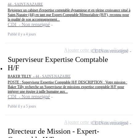
44 - SAINT-NAZAIRE
Rejoignez un cabinet d'expertise comptable dynamique et en pleine croissance situé à
Saint-Nazaire (44) en tant que Expert-Comptable Mémorialiste (H/F), reconnu pour
la qualité de son accompagnement...
CDI - Non renseigné
Publié il y a 4 jours
Ajouter cette offre à ma sélection
CDI
Non renseigné
Superviseur Expertise Comptable
H/F
BAKER TILLY -
44 - SAINT-NAZAIRE
POSTE : Superviseur Expertise Comptable H/F DESCRIPTION : Votre mission :
Baker Tilly recherche un Superviseur de missions expertise comptable H/F pour
intégrer une équipe à taille humaine aux...
CDI - Non renseigné
Publié il y a 5 jours
Ajouter cette offre à ma sélection
CDI
Non renseigné
Directeur de Mission - Expert-