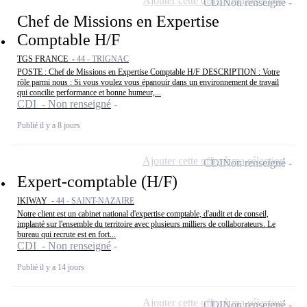
Ajouter cette offre à ma sélection
CDI
Non renseigné
Chef de Missions en Expertise
Comptable H/F
TGS FRANCE -
44 - TRIGNAC
POSTE : Chef de Missions en Expertise Comptable H/F DESCRIPTION : Votre
rôle parmi nous : Si vous voulez vous épanouir dans un environnement de travail
qui concilie performance et bonne humeur,...
CDI - Non renseigné
Publié il y a 8 jours
Ajouter cette offre à ma sélection
CDI
Non renseigné
Expert-comptable (H/F)
IKIWAY -
44 - SAINT-NAZAIRE
Notre client est un cabinet national d'expertise comptable, d'audit et de conseil,
implanté sur l'ensemble du territoire avec plusieurs milliers de collaborateurs. Le
bureau qui recrute est en fort...
CDI - Non renseigné
Publié il y a 14 jours
Ajouter cette offre à ma sélection
CDI
Non renseigné