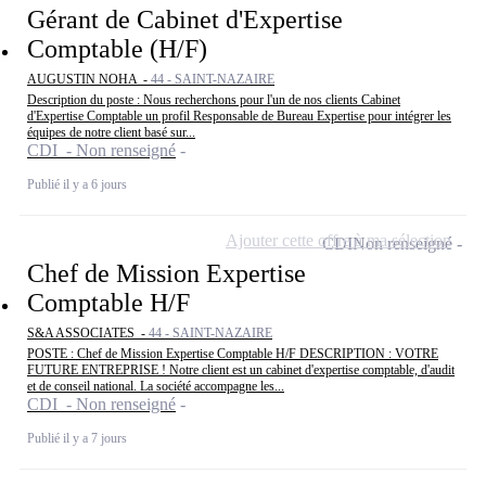
Gérant de Cabinet d'Expertise
Comptable (H/F)
AUGUSTIN NOHA -
44 - SAINT-NAZAIRE
Description du poste : Nous recherchons pour l'un de nos clients Cabinet
d'Expertise Comptable un profil Responsable de Bureau Expertise pour intégrer les
équipes de notre client basé sur...
CDI - Non renseigné
Publié il y a 6 jours
Ajouter cette offre à ma sélection
CDI
Non renseigné
Chef de Mission Expertise
Comptable H/F
S&A ASSOCIATES -
44 - SAINT-NAZAIRE
POSTE : Chef de Mission Expertise Comptable H/F DESCRIPTION : VOTRE
FUTURE ENTREPRISE ! Notre client est un cabinet d'expertise comptable, d'audit
et de conseil national. La société accompagne les...
CDI - Non renseigné
Publié il y a 7 jours