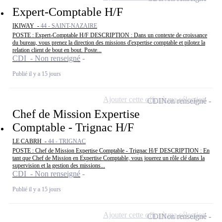
Expert-Comptable H/F
IKIWAY -
44 - SAINT-NAZAIRE
POSTE : Expert-Comptable H/F DESCRIPTION : Dans un contexte de croissance
du bureau, vous prenez la direction des missions d'expertise comptable et pilotez la
relation client de bout en bout. Poste...
CDI - Non renseigné
Publié il y a 15 jours
Ajouter cette offre à ma sélection
CDI
Non renseigné
Chef de Mission Expertise
Comptable - Trignac H/F
LE CABRH -
44 - TRIGNAC
POSTE : Chef de Mission Expertise Comptable - Trignac H/F DESCRIPTION : En
tant que Chef de Mission en Expertise Comptable, vous jouerez un rôle clé dans la
supervision et la gestion des missions...
CDI - Non renseigné
Publié il y a 15 jours
Ajouter cette offre à ma sélection
CDI
Non renseigné