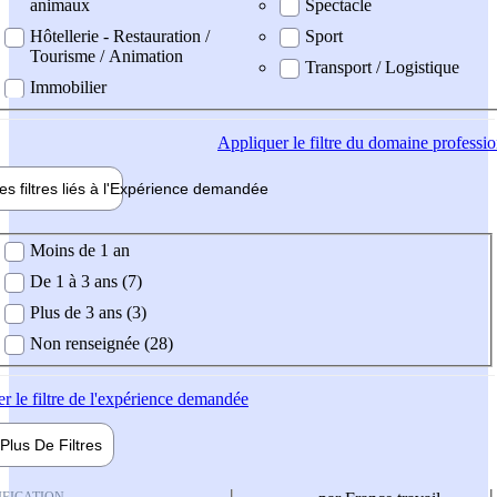
animaux
Spectacle
Hôtellerie - Restauration /
Sport
Tourisme / Animation
Transport / Logistique
Immobilier
Appliquer
le filtre du domaine professi
es filtres liés à l'
Expérience
demandée
ience demandée
Moins de 1 an
De 1 à 3 ans (7)
Plus de 3 ans (3)
Non renseignée (28)
er
le filtre de l'expérience demandée
Plus De
Filtres