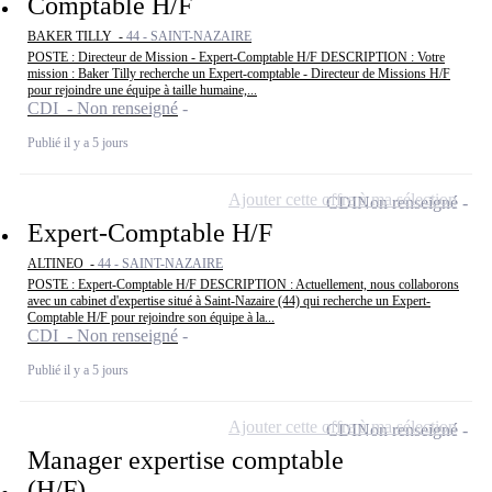
Comptable H/F
BAKER TILLY -
44 - SAINT-NAZAIRE
POSTE : Directeur de Mission - Expert-Comptable H/F DESCRIPTION : Votre
mission : Baker Tilly recherche un Expert-comptable - Directeur de Missions H/F
pour rejoindre une équipe à taille humaine,...
CDI - Non renseigné
Publié il y a 5 jours
Ajouter cette offre à ma sélection
CDI
Non renseigné
Expert-Comptable H/F
ALTINEO -
44 - SAINT-NAZAIRE
POSTE : Expert-Comptable H/F DESCRIPTION : Actuellement, nous collaborons
avec un cabinet d'expertise situé à Saint-Nazaire (44) qui recherche un Expert-
Comptable H/F pour rejoindre son équipe à la...
CDI - Non renseigné
Publié il y a 5 jours
Ajouter cette offre à ma sélection
CDI
Non renseigné
Manager expertise comptable
(H/F)