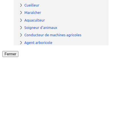
Fermer
Fermer
le détail de l'offre
/
Offre
sur
Offre précéden