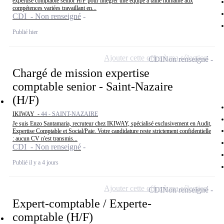
expertise comptable sénior H/F pour intégrer une équipe à taille humaine aux
compétences variées travaillant en...
CDI - Non renseigné
Publié hier
Ajouter cette offre à ma sélection
CDI
Non renseigné
Chargé de mission expertise
comptable senior - Saint-Nazaire
(H/F)
IKIWAY -
44 - SAINT-NAZAIRE
Je suis Enzo Santamaria, recruteur chez IKIWAY, spécialisé exclusivement en Audit,
Expertise Comptable et Social/Paie. Votre candidature reste strictement confidentielle
: aucun CV n'est transmis...
CDI - Non renseigné
Publié il y a 4 jours
Ajouter cette offre à ma sélection
CDI
Non renseigné
Expert-comptable / Experte-
comptable (H/F)