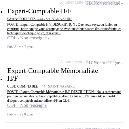
Ajouter cette offre à ma sélection
CDI
Non renseigné
Expert-Comptable H/F
S&A ASSOCIATES -
44 - SAINT-NAZAIRE
POSTE : Expert-Comptable H/F DESCRIPTION : Que vous soyez du junior au
confirmé, notre équipe vous accompagne avec une connaissance des caractéristiques
techniques de chaque poste, afin vous...
CDI - Non renseigné
Publié il y a 7 jours
Ajouter cette offre à ma sélection
CDI
Non renseigné
Expert-Comptable Mémorialiste
H/F
CLUB COMPTABLE -
44 - SAINT-NAZAIRE
POSTE : Expert-Comptable Mémorialiste H/F DESCRIPTION : Nous recherchons
pour un cabinet d'expertise comptable et d'audit situé à St Nazaire (44) un profil
d'Expert-comptable mémorialiste H/F en CDI,...
CDI - Non renseigné
Publié il y a 8 jours