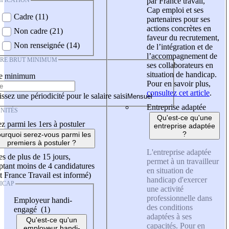
IFICATION
par France travail,
Cap emploi et ses
Cadre (11)
partenaires pour ses
actions concrètes en
Non cadre (21)
faveur du recrutement,
Non renseignée (14)
de l’intégration et de
l’accompagnement de
IRE BRUT MINIMUM
ses collaborateurs en
situation de handicap.
re minimum
Pour en savoir plus,
consultez cet article
.
ssez une périodicité pour le salaire saisi
Entreprise adaptée
NITÉS
Qu'est-ce qu'une
z parmi les 1ers à postuler
entreprise adaptée
?
urquoi serez-vous parmi les
premiers à postuler ?
L'entreprise adaptée
es de plus de 15 jours,
permet à un travailleur
tant moins de 4 candidatures
en situation de
t France Travail est informé)
handicap d'exercer
ICAP
une activité
professionnelle dans
Employeur handi-
des conditions
engagé (1)
adaptées à ses
Qu'est-ce qu'un
capacités. Pour en
employeur handi-