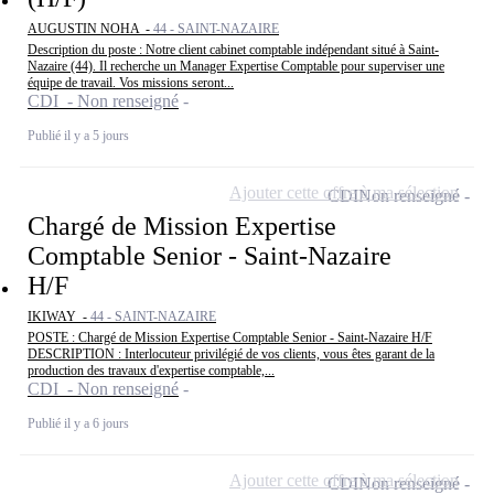
AUGUSTIN NOHA -
44 - SAINT-NAZAIRE
Description du poste : Notre client cabinet comptable indépendant situé à Saint-
Nazaire (44). Il recherche un Manager Expertise Comptable pour superviser une
équipe de travail. Vos missions seront...
CDI - Non renseigné
Publié il y a 5 jours
Ajouter cette offre à ma sélection
CDI
Non renseigné
Chargé de Mission Expertise
Comptable Senior - Saint-Nazaire
H/F
IKIWAY -
44 - SAINT-NAZAIRE
POSTE : Chargé de Mission Expertise Comptable Senior - Saint-Nazaire H/F
DESCRIPTION : Interlocuteur privilégié de vos clients, vous êtes garant de la
production des travaux d'expertise comptable,...
CDI - Non renseigné
Publié il y a 6 jours
Ajouter cette offre à ma sélection
CDI
Non renseigné