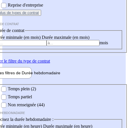
Reprise d'entreprise
plus
de types de contrat
 DE CONTRAT
ée de contrat
ée minimale (en mois)
Durée maximale (en mois)
mois
er
le filtre du type de contrat
les filtres de
Durée hebdo
madaire
 hebdomadaire
Temps plein (2)
Temps partiel
Non renseignée (44)
 HEBDOMADAIRE
cisez la durée hebdomadaire :
ée minimale (en heure)
Durée maximale (en heure)