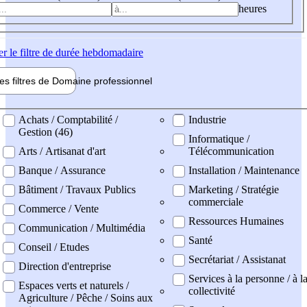
heures
er
le filtre de durée hebdomadaire
les filtres de
Domaine pro
fessionnel
ne professionel
Achats / Comptabilité /
Industrie
Gestion (46)
Informatique /
Arts / Artisanat d'art
Télécommunication
Banque / Assurance
Installation / Maintenance
Bâtiment / Travaux Publics
Marketing / Stratégie
commerciale
Commerce / Vente
Ressources Humaines
Communication / Multimédia
Santé
Conseil / Etudes
Secrétariat / Assistanat
Direction d'entreprise
Services à la personne / à l
Espaces verts et naturels /
collectivité
Agriculture / Pêche / Soins aux