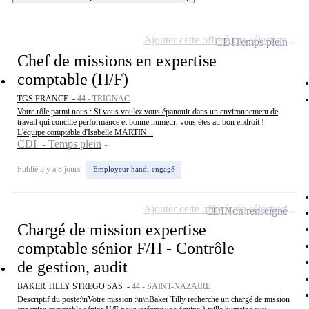
Ajouter cette offre à ma sélection
CDI
Temps plein
Chef de missions en expertise
comptable (H/F)
TGS FRANCE -
44 - TRIGNAC
Votre rôle parmi nous : Si vous voulez vous épanouir dans un environnement de
travail qui concilie performance et bonne humeur, vous êtes au bon endroit !
L'équipe comptable d'Isabelle MARTIN...
CDI - Temps plein
Publié il y a 8 jours
Employeur handi-engagé
Ajouter cette offre à ma sélection
CDI
Non renseigné
Chargé de mission expertise
comptable sénior F/H - Contrôle
de gestion, audit
BAKER TILLY STREGO SAS -
44 - SAINT-NAZAIRE
Descriptif du poste:\nVotre mission :\n\nBaker Tilly recherche un chargé de mission