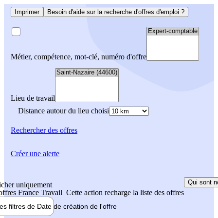
Imprimer
Besoin d'aide sur la recherche d'offres d'emploi ?
Métier, compétence, mot-clé, numéro d'offre
Lieu de travail
Distance autour du lieu choisi
Rechercher
des offres
Créer une alerte
Qui sont n
icher uniquement
 offres France Travail
Cette action recharge la liste des offres
les filtres de
Date de création
de l'offre