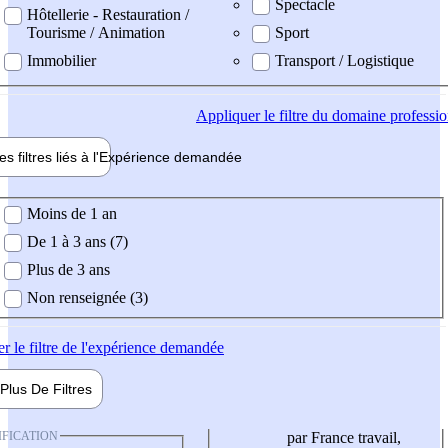
Spectacle
Hôtellerie - Restauration /
Tourisme / Animation
Sport
Immobilier
Transport / Logistique
Appliquer
le filtre du domaine professi
es filtres liés à l'
Expérience
demandée
ience demandée
Moins de 1 an
De 1 à 3 ans (7)
Plus de 3 ans
Non renseignée (3)
er
le filtre de l'expérience demandée
Plus De
Filtres
IFICATION
par France travail,