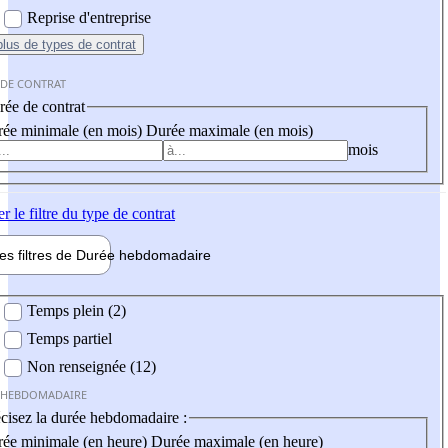
Reprise d'entreprise
plus
de types de contrat
 DE CONTRAT
ée de contrat
ée minimale (en mois)
Durée maximale (en mois)
mois
er
le filtre du type de contrat
les filtres de
Durée hebdo
madaire
 hebdomadaire
Temps plein (2)
Temps partiel
Non renseignée (12)
 HEBDOMADAIRE
cisez la durée hebdomadaire :
ée minimale (en heure)
Durée maximale (en heure)