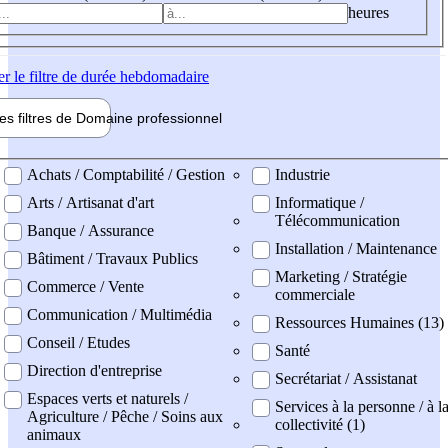
heures
er
le filtre de durée hebdomadaire
les filtres de
Domaine pro
fessionnel
ne professionel
Achats / Comptabilité / Gestion
Industrie
Arts / Artisanat d'art
Informatique /
Télécommunication
Banque / Assurance
Installation / Maintenance
Bâtiment / Travaux Publics
Marketing / Stratégie
Commerce / Vente
commerciale
Communication / Multimédia
Ressources Humaines (13)
Conseil / Etudes
Santé
Direction d'entreprise
Secrétariat / Assistanat
Espaces verts et naturels /
Services à la personne / à l
Agriculture / Pêche / Soins aux
collectivité (1)
animaux