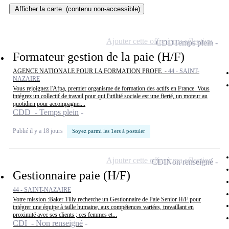
Afficher la carte
(contenu non-accessible)
Ajouter cette offre à ma sélection
CDD
Temps plein
Formateur gestion de la paie (H/F)
AGENCE NATIONALE POUR LA FORMATION PROFE -
44 - SAINT-
NAZAIRE
Vous rejoignez l'Afpa, premier organisme de formation des actifs en France. Vous
intégrez un collectif de travail pour qui l'utilité sociale est une fierté, un moteur au
quotidien pour accompagner...
CDD - Temps plein
Publié il y a 18 jours
Soyez parmi les 1ers à postuler
Ajouter cette offre à ma sélection
CDI
Non renseigné
Gestionnaire paie (H/F)
44 - SAINT-NAZAIRE
Votre mission :Baker Tilly recherche un Gestionnaire de Paie Senior H/F pour
intégrer une équipe à taille humaine, aux compétences variées, travaillant en
proximité avec ses clients ; ces femmes et...
CDI - Non renseigné