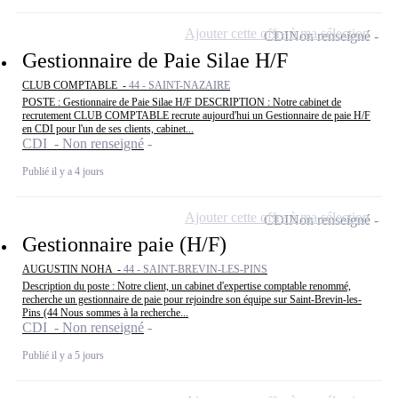
Ajouter cette offre à ma sélection
CDI
Non renseigné
Gestionnaire de Paie Silae H/F
CLUB COMPTABLE -
44 - SAINT-NAZAIRE
POSTE : Gestionnaire de Paie Silae H/F DESCRIPTION : Notre cabinet de
recrutement CLUB COMPTABLE recrute aujourd'hui un Gestionnaire de paie H/F
en CDI pour l'un de ses clients, cabinet...
CDI - Non renseigné
Publié il y a 4 jours
Ajouter cette offre à ma sélection
CDI
Non renseigné
Gestionnaire paie (H/F)
AUGUSTIN NOHA -
44 - SAINT-BREVIN-LES-PINS
Description du poste : Notre client, un cabinet d'expertise comptable renommé,
recherche un gestionnaire de paie pour rejoindre son équipe sur Saint-Brevin-les-
Pins (44 Nous sommes à la recherche...
CDI - Non renseigné
Publié il y a 5 jours