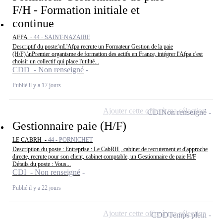
F/H - Formation initiale et
continue
AFPA -
44 - SAINT-NAZAIRE
Descriptif du poste:\nL'Afpa recrute un Formateur Gestion de la paie
(H/F).\nPremier organisme de formation des actifs en France, intégrer l'Afpa c'est
choisir un collectif qui place l'utilité...
CDD - Non renseigné
Publié il y a 17 jours
Ajouter cette offre à ma sélection
CDI
Non renseigné
Gestionnaire paie (H/F)
LE CABRH -
44 - PORNICHET
Description du poste : Entreprise : Le CabRH , cabinet de recrutement et d'approche
directe, recrute pour son client, cabinet comptable, un Gestionnaire de paie H/F
Détails du poste : Vous...
CDI - Non renseigné
Publié il y a 22 jours
Ajouter cette offre à ma sélection
CDD
Temps plein