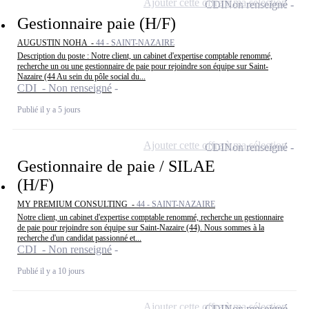
Ajouter cette offre à ma sélection
CDI
Non renseigné
Gestionnaire paie (H/F)
AUGUSTIN NOHA -
44 - SAINT-NAZAIRE
Description du poste : Notre client, un cabinet d'expertise comptable renommé,
recherche un ou une gestionnaire de paie pour rejoindre son équipe sur Saint-
Nazaire (44 Au sein du pôle social du...
CDI - Non renseigné
Publié il y a 5 jours
Ajouter cette offre à ma sélection
CDI
Non renseigné
Gestionnaire de paie / SILAE
(H/F)
MY PREMIUM CONSULTING -
44 - SAINT-NAZAIRE
Notre client, un cabinet d'expertise comptable renommé, recherche un gestionnaire
de paie pour rejoindre son équipe sur Saint-Nazaire (44). Nous sommes à la
recherche d'un candidat passionné et...
CDI - Non renseigné
Publié il y a 10 jours
Ajouter cette offre à ma sélection
CDI
Non renseigné