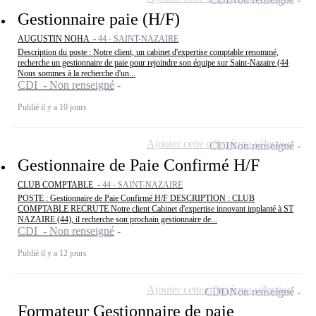
Gestionnaire paie (H/F)
AUGUSTIN NOHA -
44 - SAINT-NAZAIRE
Description du poste : Notre client, un cabinet d'expertise comptable renommé,
recherche un gestionnaire de paie pour rejoindre son équipe sur Saint-Nazaire (44
Nous sommes à la recherche d'un...
CDI - Non renseigné
Publié il y a 10 jours
Ajouter cette offre à ma sélection
CDI
Non renseigné
Gestionnaire de Paie Confirmé H/F
CLUB COMPTABLE -
44 - SAINT-NAZAIRE
POSTE : Gestionnaire de Paie Confirmé H/F DESCRIPTION : CLUB
COMPTABLE RECRUTE Notre client Cabinet d'expertise innovant implanté à ST
NAZAIRE (44), il recherche son prochain gestionnaire de...
CDI - Non renseigné
Publié il y a 12 jours
Ajouter cette offre à ma sélection
CDD
Non renseigné
Formateur Gestionnaire de paie