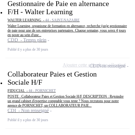
Gestionnaire de Paie en alternance
F/H - Walter Learning
WALTER LEARNING -
44 - SAINT-NAZAIRE
Walter Learning, organisme de formation en alternance, recherche (un)e gestionnaire
de paie pour une de ses entreprises partenaires. Chaque semaine, vous serez 4 jours
en poste au sein d'une...
CDD - Temps plein
Publié il y a plus de 30 jours
Ajouter cette offre à ma sélection
CDI
Non renseigné
Collaborateur Paies et Gestion
Sociale H/F
FIDUCIAL -
44 - PORNICHET
POSTE : Collaborateur Paies et Gestion Sociale H/F DESCRIPTION : Rejoindre
un grand cabinet d'expertise comptable vous tente ? Nous recrutons pour notre
agence de PORNICHET, un COLLABORATEUR PAIE...
CDI - Non renseigné
Publié il y a plus de 30 jours