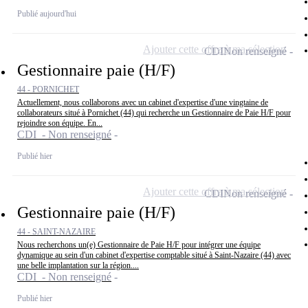
Publié aujourd'hui
Ajouter cette offre à ma sélection
CDI
Non renseigné
Gestionnaire paie (H/F)
44 - PORNICHET
Actuellement, nous collaborons avec un cabinet d'expertise d'une vingtaine de
collaborateurs situé à Pornichet (44) qui recherche un Gestionnaire de Paie H/F pour
rejoindre son équipe. En...
CDI - Non renseigné
Publié hier
Ajouter cette offre à ma sélection
CDI
Non renseigné
Gestionnaire paie (H/F)
44 - SAINT-NAZAIRE
Nous recherchons un(e) Gestionnaire de Paie H/F pour intégrer une équipe
dynamique au sein d'un cabinet d'expertise comptable situé à Saint-Nazaire (44) avec
une belle implantation sur la région....
CDI - Non renseigné
Publié hier