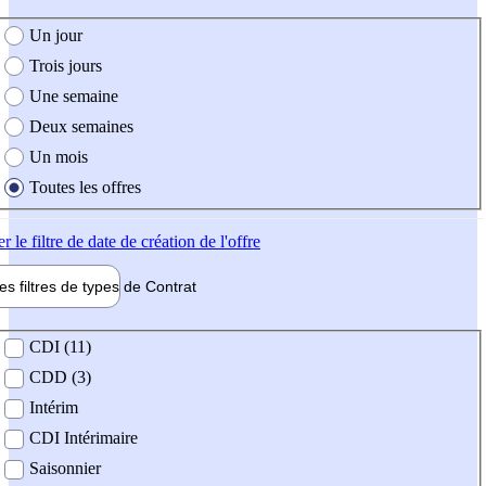
e création de l'offre
Un jour
Trois jours
Une semaine
Deux semaines
Un mois
Toutes les offres
er
le filtre de date de création de l'offre
les filtres de types de
Contrat
de contrat
CDI (11)
CDD (3)
Intérim
CDI Intérimaire
Saisonnier