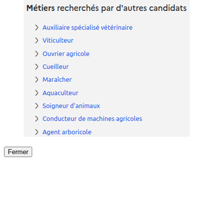
Fermer
Fermer
le détail de l'offre
/
Offre
sur
Offre précéden