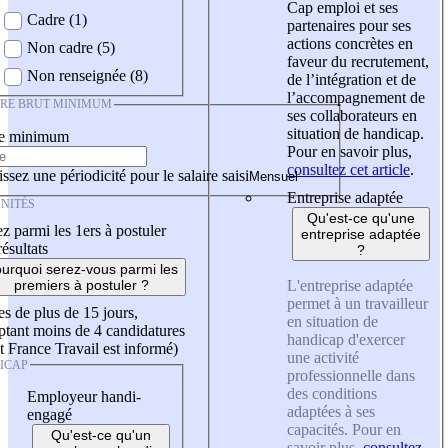
Cap emploi et ses
Cadre (1)
partenaires pour ses
actions concrètes en
Non cadre (5)
faveur du recrutement,
Non renseignée (8)
de l’intégration et de
l’accompagnement de
IRE BRUT MINIMUM
ses collaborateurs en
situation de handicap.
re minimum
Pour en savoir plus,
consultez cet article
.
ssez une périodicité pour le salaire saisi
Entreprise adaptée
NITÉS
Qu'est-ce qu'une
z parmi les 1ers à postuler
entreprise adaptée
résultats
?
urquoi serez-vous parmi les
L'entreprise adaptée
premiers à postuler ?
permet à un travailleur
es de plus de 15 jours,
en situation de
tant moins de 4 candidatures
handicap d'exercer
t France Travail est informé)
une activité
ICAP
professionnelle dans
des conditions
Employeur handi-
adaptées à ses
engagé
capacités. Pour en
Qu'est-ce qu'un
savoir plus,
consultez