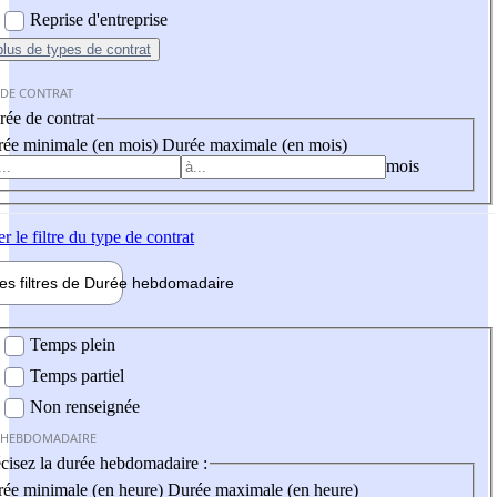
Reprise d'entreprise
plus
de types de contrat
 DE CONTRAT
ée de contrat
ée minimale (en mois)
Durée maximale (en mois)
mois
er
le filtre du type de contrat
les filtres de
Durée hebdo
madaire
 hebdomadaire
Temps plein
Temps partiel
Non renseignée
 HEBDOMADAIRE
cisez la durée hebdomadaire :
ée minimale (en heure)
Durée maximale (en heure)