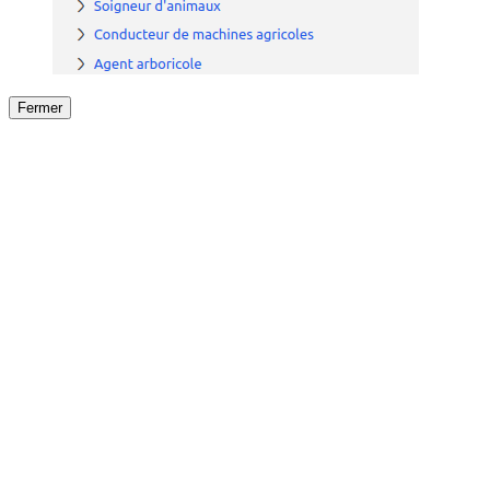
Fermer
Fermer
le détail de l'offre
/
Offre
sur
Offre précéden