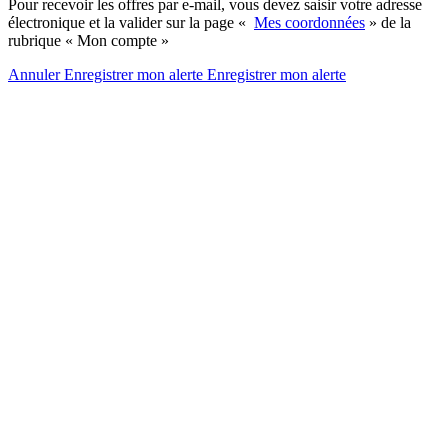
Pour recevoir les offres par e-mail, vous devez saisir votre adresse
électronique et la valider sur la page «
Mes coordonnées
» de la
rubrique « Mon compte »
Annuler
Enregistrer mon alerte
Enregistrer
mon alerte