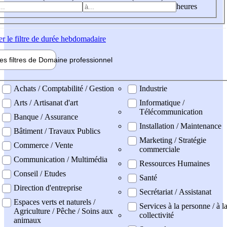
heures
er
le filtre de durée hebdomadaire
les filtres de
Domaine pro
fessionnel
ne professionel
Achats / Comptabilité / Gestion
Industrie
Arts / Artisanat d'art
Informatique /
Télécommunication
Banque / Assurance
Installation / Maintenance
Bâtiment / Travaux Publics
Marketing / Stratégie
Commerce / Vente
commerciale
Communication / Multimédia
Ressources Humaines
Conseil / Etudes
Santé
Direction d'entreprise
Secrétariat / Assistanat
Espaces verts et naturels /
Services à la personne / à l
Agriculture / Pêche / Soins aux
collectivité
animaux