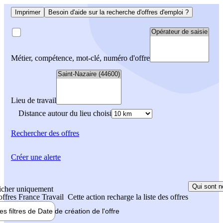
Imprimer
Besoin d'aide sur la recherche d'offres d'emploi ?
Métier, compétence, mot-clé, numéro d'offre
Lieu de travail
Distance autour du lieu choisi
Rechercher
des offres
Créer une alerte
Qui sont n
icher uniquement
 offres France Travail
Cette action recharge la liste des offres
les filtres de
Date de création
de l'offre