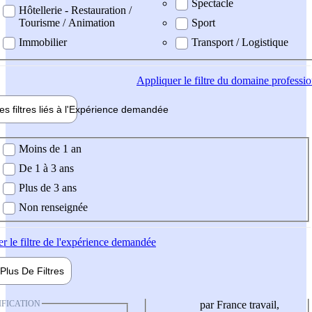
Spectacle
Hôtellerie - Restauration /
Tourisme / Animation
Sport
Immobilier
Transport / Logistique
Appliquer
le filtre du domaine professi
es filtres liés à l'
Expérience
demandée
ience demandée
Moins de 1 an
De 1 à 3 ans
Plus de 3 ans
Non renseignée
er
le filtre de l'expérience demandée
Plus De
Filtres
IFICATION
par France travail,