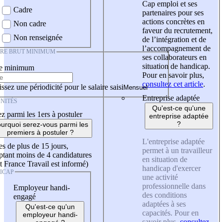
Cap emploi et ses
Cadre
partenaires pour ses
actions concrètes en
Non cadre
faveur du recrutement,
Non renseignée
de l’intégration et de
l’accompagnement de
IRE BRUT MINIMUM
ses collaborateurs en
situation de handicap.
re minimum
Pour en savoir plus,
consultez cet article
.
ssez une périodicité pour le salaire saisi
Entreprise adaptée
NITÉS
Qu'est-ce qu'une
z parmi les 1ers à postuler
entreprise adaptée
?
urquoi serez-vous parmi les
premiers à postuler ?
L'entreprise adaptée
es de plus de 15 jours,
permet à un travailleur
tant moins de 4 candidatures
en situation de
t France Travail est informé)
handicap d'exercer
ICAP
une activité
professionnelle dans
Employeur handi-
des conditions
engagé
adaptées à ses
Qu'est-ce qu'un
capacités. Pour en
employeur handi-
savoir plus,
consultez