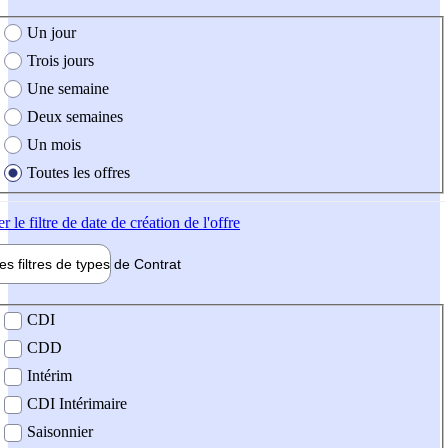
e création de l'offre
Un jour
Trois jours
Une semaine
Deux semaines
Un mois
Toutes les offres
er
le filtre de date de création de l'offre
les filtres de types de
Contrat
de contrat
CDI
CDD
Intérim
CDI Intérimaire
Saisonnier