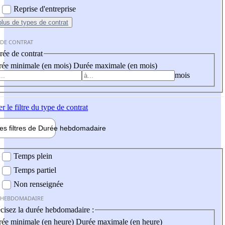
Reprise d'entreprise
plus
de types de contrat
 DE CONTRAT
ée de contrat
ée minimale (en mois)
Durée maximale (en mois)
mois
er
le filtre du type de contrat
les filtres de
Durée hebdo
madaire
 hebdomadaire
Temps plein
Temps partiel
Non renseignée
 HEBDOMADAIRE
cisez la durée hebdomadaire :
ée minimale (en heure)
Durée maximale (en heure)