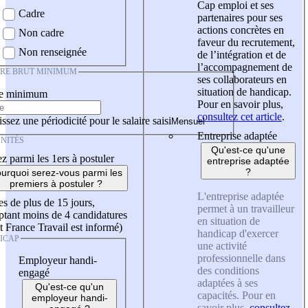
Cap emploi et ses
Cadre
partenaires pour ses
actions concrètes en
Non cadre
faveur du recrutement,
Non renseignée
de l’intégration et de
l’accompagnement de
IRE BRUT MINIMUM
ses collaborateurs en
situation de handicap.
re minimum
Pour en savoir plus,
consultez cet article
.
ssez une périodicité pour le salaire saisi
Entreprise adaptée
NITÉS
Qu'est-ce qu'une
z parmi les 1ers à postuler
entreprise adaptée
?
urquoi serez-vous parmi les
premiers à postuler ?
L'entreprise adaptée
es de plus de 15 jours,
permet à un travailleur
tant moins de 4 candidatures
en situation de
t France Travail est informé)
handicap d'exercer
ICAP
une activité
professionnelle dans
Employeur handi-
des conditions
engagé
adaptées à ses
Qu'est-ce qu'un
capacités. Pour en
employeur handi-
savoir plus,
consultez