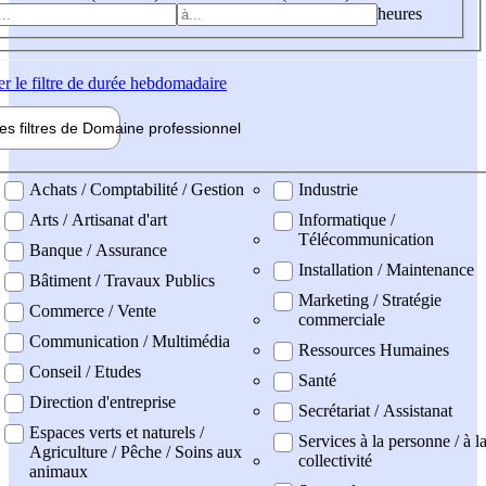
heures
er
le filtre de durée hebdomadaire
les filtres de
Domaine pro
fessionnel
ne professionel
Achats / Comptabilité / Gestion
Industrie
Arts / Artisanat d'art
Informatique /
Télécommunication
Banque / Assurance
Installation / Maintenance
Bâtiment / Travaux Publics
Marketing / Stratégie
Commerce / Vente
commerciale
Communication / Multimédia
Ressources Humaines
Conseil / Etudes
Santé
Direction d'entreprise
Secrétariat / Assistanat
Espaces verts et naturels /
Services à la personne / à l
Agriculture / Pêche / Soins aux
collectivité
animaux