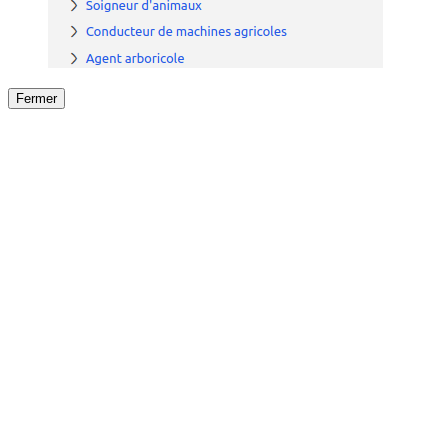
Fermer
Fermer
le détail de l'offre
/
Offre
sur
Offre précéden