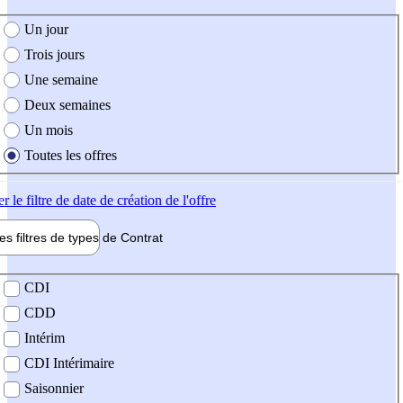
e création de l'offre
Un jour
Trois jours
Une semaine
Deux semaines
Un mois
Toutes les offres
er
le filtre de date de création de l'offre
les filtres de types de
Contrat
de contrat
CDI
CDD
Intérim
CDI Intérimaire
Saisonnier