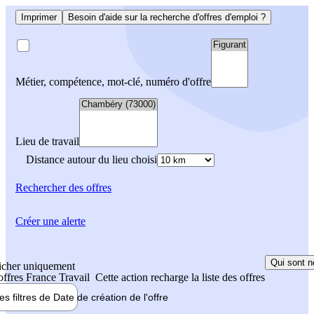
Imprimer
Besoin d'aide sur la recherche d'offres d'emploi ?
Métier, compétence, mot-clé, numéro d'offre
Lieu de travail
Distance autour du lieu choisi
Rechercher
des offres
Créer une alerte
Qui sont n
icher uniquement
 offres France Travail
Cette action recharge la liste des offres
les filtres de
Date de création
de l'offre