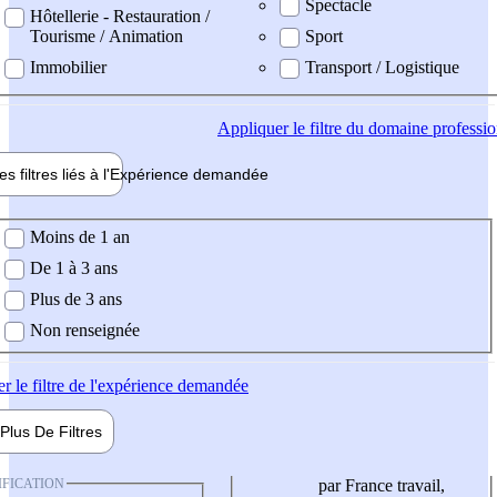
Spectacle
Hôtellerie - Restauration /
Tourisme / Animation
Sport
Immobilier
Transport / Logistique
Appliquer
le filtre du domaine professi
es filtres liés à l'
Expérience
demandée
ience demandée
Moins de 1 an
De 1 à 3 ans
Plus de 3 ans
Non renseignée
er
le filtre de l'expérience demandée
Plus De
Filtres
IFICATION
par France travail,