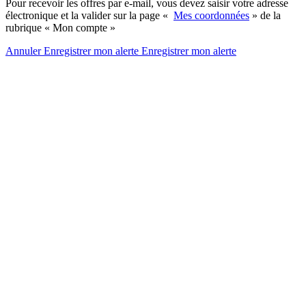
Pour recevoir les offres par e-mail, vous devez saisir votre adresse
électronique et la valider sur la page «
Mes coordonnées
» de la
rubrique « Mon compte »
Annuler
Enregistrer mon alerte
Enregistrer
mon alerte