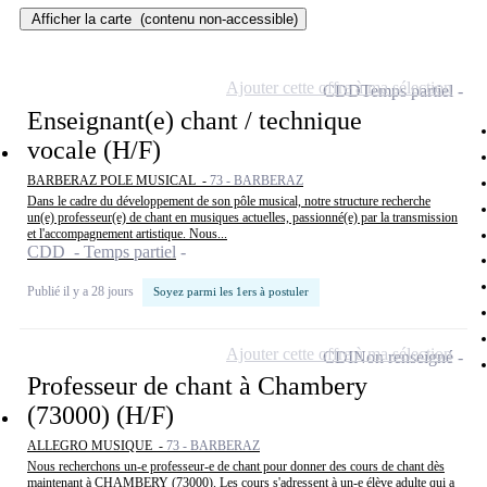
Afficher la carte
(contenu non-accessible)
Ajouter cette offre à ma sélection
CDD
Temps partiel
Enseignant(e) chant / technique
vocale (H/F)
BARBERAZ POLE MUSICAL -
73 - BARBERAZ
Dans le cadre du développement de son pôle musical, notre structure recherche
un(e) professeur(e) de chant en musiques actuelles, passionné(e) par la transmission
et l'accompagnement artistique. Nous...
CDD - Temps partiel
Publié il y a 28 jours
Soyez parmi les 1ers à postuler
Ajouter cette offre à ma sélection
CDI
Non renseigné
Professeur de chant à Chambery
(73000) (H/F)
ALLEGRO MUSIQUE -
73 - BARBERAZ
Nous recherchons un-e professeur-e de chant pour donner des cours de chant dès
maintenant à CHAMBERY (73000). Les cours s'adressent à un-e élève adulte qui a