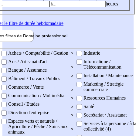
heures
er
le filtre de durée hebdomadaire
les filtres de
Domaine pro
fessionnel
ne professionel
Achats / Comptabilité / Gestion
Industrie
Arts / Artisanat d'art
Informatique /
Télécommunication
Banque / Assurance
Installation / Maintenance
Bâtiment / Travaux Publics
Marketing / Stratégie
Commerce / Vente
commerciale
Communication / Multimédia
Ressources Humaines
Conseil / Etudes
Santé
Direction d'entreprise
Secrétariat / Assistanat
Espaces verts et naturels /
Services à la personne / à l
Agriculture / Pêche / Soins aux
collectivité (4)
animaux