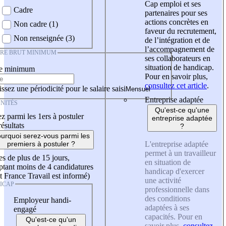
Cap emploi et ses
Cadre
partenaires pour ses
actions concrètes en
Non cadre (1)
faveur du recrutement,
Non renseignée (3)
de l’intégration et de
l’accompagnement de
IRE BRUT MINIMUM
ses collaborateurs en
situation de handicap.
re minimum
Pour en savoir plus,
consultez cet article
.
ssez une périodicité pour le salaire saisi
Entreprise adaptée
NITÉS
Qu'est-ce qu'une
z parmi les 1ers à postuler
entreprise adaptée
résultats
?
urquoi serez-vous parmi les
L'entreprise adaptée
premiers à postuler ?
permet à un travailleur
es de plus de 15 jours,
en situation de
tant moins de 4 candidatures
handicap d'exercer
t France Travail est informé)
une activité
ICAP
professionnelle dans
des conditions
Employeur handi-
adaptées à ses
engagé
capacités. Pour en
Qu'est-ce qu'un
savoir plus,
consultez