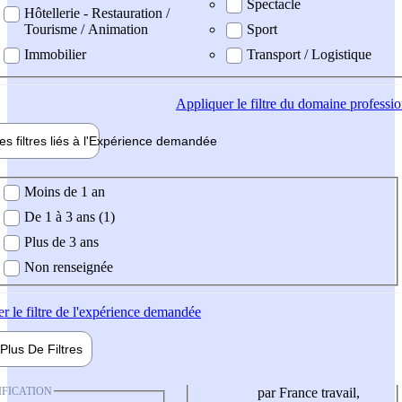
Spectacle
Hôtellerie - Restauration /
Tourisme / Animation
Sport
Immobilier
Transport / Logistique
Appliquer
le filtre du domaine professi
es filtres liés à l'
Expérience
demandée
ience demandée
Moins de 1 an
De 1 à 3 ans (1)
Plus de 3 ans
Non renseignée
er
le filtre de l'expérience demandée
Plus De
Filtres
IFICATION
par France travail,