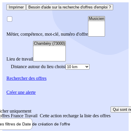
Imprimer
Besoin d'aide sur la recherche d'offres d'emploi ?
Métier, compétence, mot-clé, numéro d'offre
Lieu de travail
Distance autour du lieu choisi
Rechercher
des offres
Créer une alerte
Qui sont n
icher uniquement
 offres France Travail
Cette action recharge la liste des offres
les filtres de
Date de création
de l'offre