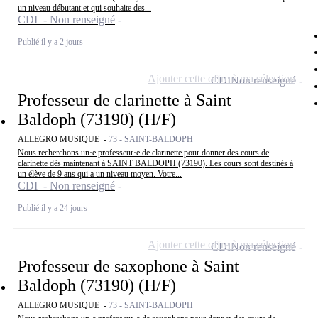
un niveau débutant et qui souhaite des...
CDI - Non renseigné
Publié il y a 2 jours
Ajouter cette offre à ma sélection
CDI
Non renseigné
Professeur de clarinette à Saint
Baldoph (73190) (H/F)
ALLEGRO MUSIQUE -
73 - SAINT-BALDOPH
Nous recherchons un·e professeur·e de clarinette pour donner des cours de
clarinette dès maintenant à SAINT BALDOPH (73190). Les cours sont destinés à
un élève de 9 ans qui a un niveau moyen. Votre...
CDI - Non renseigné
Publié il y a 24 jours
Ajouter cette offre à ma sélection
CDI
Non renseigné
Professeur de saxophone à Saint
Baldoph (73190) (H/F)
ALLEGRO MUSIQUE -
73 - SAINT-BALDOPH