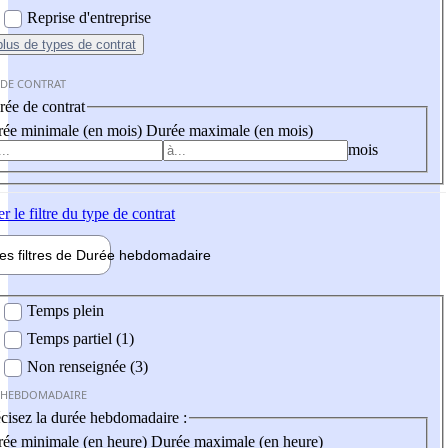
Reprise d'entreprise
plus
de types de contrat
 DE CONTRAT
ée de contrat
ée minimale (en mois)
Durée maximale (en mois)
mois
er
le filtre du type de contrat
les filtres de
Durée hebdo
madaire
 hebdomadaire
Temps plein
Temps partiel (1)
Non renseignée (3)
 HEBDOMADAIRE
cisez la durée hebdomadaire :
ée minimale (en heure)
Durée maximale (en heure)