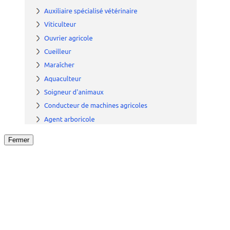
Fermer
Fermer
le détail de l'offre
/
Offre
sur
Offre précéden