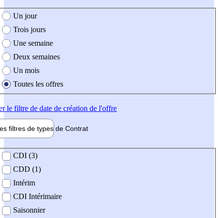
e création de l'offre
Un jour
Trois jours
Une semaine
Deux semaines
Un mois
Toutes les offres
er
le filtre de date de création de l'offre
les filtres de types de
Contrat
de contrat
CDI (3)
CDD (1)
Intérim
CDI Intérimaire
Saisonnier