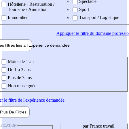
Spectacle
Hôtellerie - Restauration /
Tourisme / Animation
Sport
Immobilier
Transport / Logistique
Appliquer
le filtre du domaine professi
es filtres liés à l'
Expérience
demandée
ience demandée
Moins de 1 an
De 1 à 3 ans
Plus de 3 ans
Non renseignée
er
le filtre de l'expérience demandée
Plus De
Filtres
IFICATION
par France travail,