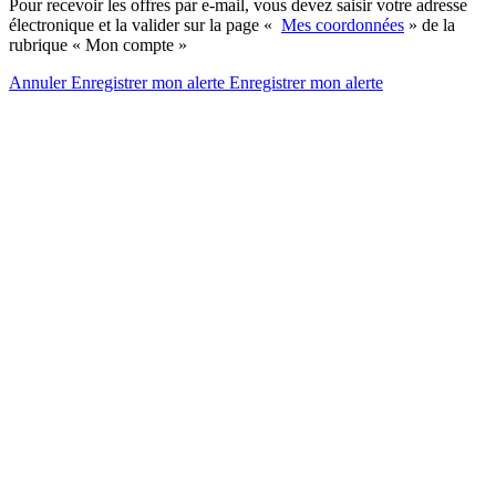
Pour recevoir les offres par e-mail, vous devez saisir votre adresse
électronique et la valider sur la page «
Mes coordonnées
» de la
rubrique « Mon compte »
Annuler
Enregistrer mon alerte
Enregistrer
mon alerte