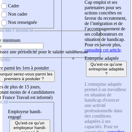
Cap emploi et ses
Cadre
partenaires pour ses
actions concrètes en
Non cadre
faveur du recrutement,
Non renseignée
de l’intégration et de
l’accompagnement de
IRE BRUT MINIMUM
ses collaborateurs en
situation de handicap.
re minimum
Pour en savoir plus,
consultez cet article
.
ssez une périodicité pour le salaire saisi
Entreprise adaptée
NITÉS
Qu'est-ce qu'une
z parmi les 1ers à postuler
entreprise adaptée
?
urquoi serez-vous parmi les
premiers à postuler ?
L'entreprise adaptée
es de plus de 15 jours,
permet à un travailleur
tant moins de 4 candidatures
en situation de
t France Travail est informé)
handicap d'exercer
ICAP
une activité
professionnelle dans
Employeur handi-
des conditions
engagé
adaptées à ses
Qu'est-ce qu'un
capacités. Pour en
employeur handi-
savoir plus,
consultez