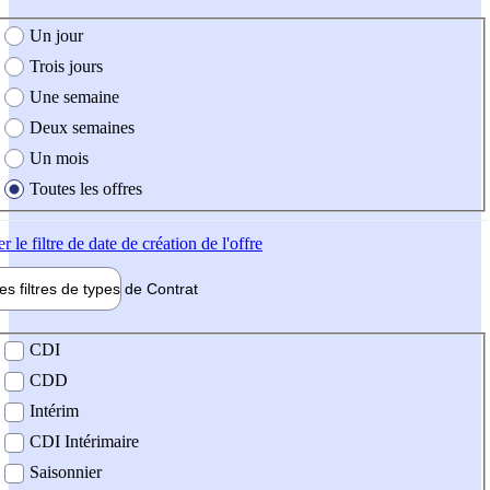
e création de l'offre
Un jour
Trois jours
Une semaine
Deux semaines
Un mois
Toutes les offres
er
le filtre de date de création de l'offre
les filtres de types de
Contrat
de contrat
CDI
CDD
Intérim
CDI Intérimaire
Saisonnier