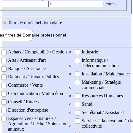
heures
er
le filtre de durée hebdomadaire
les filtres de
Domaine pro
fessionnel
ne professionel
Achats / Comptabilité / Gestion
Industrie
Arts / Artisanat d'art
Informatique /
Télécommunication
Banque / Assurance
Installation / Maintenance
Bâtiment / Travaux Publics
Marketing / Stratégie
Commerce / Vente
commerciale
Communication / Multimédia
Ressources Humaines
Conseil / Etudes
Santé
Direction d'entreprise
Secrétariat / Assistanat
Espaces verts et naturels /
Services à la personne / à l
Agriculture / Pêche / Soins aux
collectivité
animaux