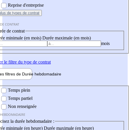
Reprise d'entreprise
plus
de types de contrat
 DE CONTRAT
ée de contrat
ée minimale (en mois)
Durée maximale (en mois)
mois
er
le filtre du type de contrat
les filtres de
Durée hebdo
madaire
 hebdomadaire
Temps plein
Temps partiel
Non renseignée
 HEBDOMADAIRE
cisez la durée hebdomadaire :
ée minimale (en heure)
Durée maximale (en heure)