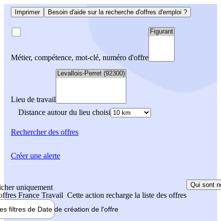
Imprimer
Besoin d'aide sur la recherche d'offres d'emploi ?
Métier, compétence, mot-clé, numéro d'offre
Lieu de travail
Distance autour du lieu choisi
Rechercher
des offres
Créer une alerte
Qui sont n
icher uniquement
 offres France Travail
Cette action recharge la liste des offres
les filtres de
Date de création
de l'offre