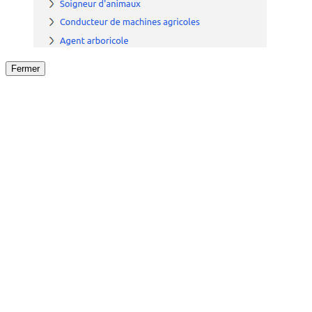
Fermer
Fermer
le détail de l'offre
/
Offre
sur
Offre précéden