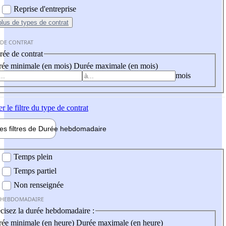
Reprise d'entreprise
plus
de types de contrat
 DE CONTRAT
ée de contrat
ée minimale (en mois)
Durée maximale (en mois)
mois
er
le filtre du type de contrat
les filtres de
Durée hebdo
madaire
 hebdomadaire
Temps plein
Temps partiel
Non renseignée
 HEBDOMADAIRE
cisez la durée hebdomadaire :
ée minimale (en heure)
Durée maximale (en heure)