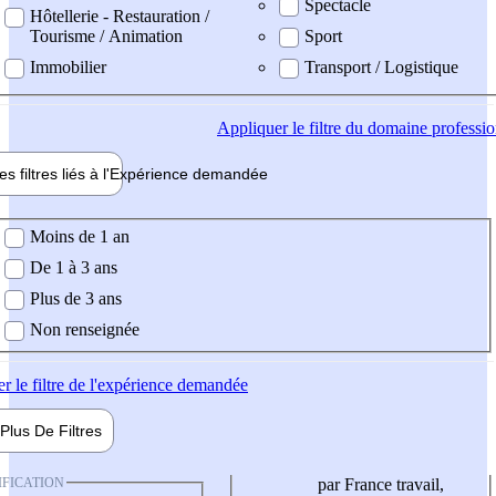
Spectacle
Hôtellerie - Restauration /
Tourisme / Animation
Sport
Immobilier
Transport / Logistique
Appliquer
le filtre du domaine professi
es filtres liés à l'
Expérience
demandée
ience demandée
Moins de 1 an
De 1 à 3 ans
Plus de 3 ans
Non renseignée
er
le filtre de l'expérience demandée
Plus De
Filtres
IFICATION
par France travail,