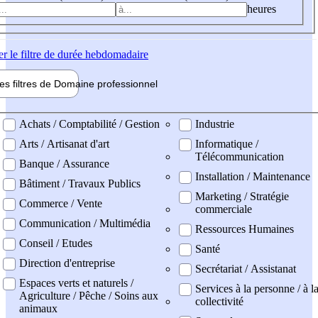
heures
er
le filtre de durée hebdomadaire
les filtres de
Domaine pro
fessionnel
ne professionel
Achats / Comptabilité / Gestion
Industrie
Arts / Artisanat d'art
Informatique /
Télécommunication
Banque / Assurance
Installation / Maintenance
Bâtiment / Travaux Publics
Marketing / Stratégie
Commerce / Vente
commerciale
Communication / Multimédia
Ressources Humaines
Conseil / Etudes
Santé
Direction d'entreprise
Secrétariat / Assistanat
Espaces verts et naturels /
Services à la personne / à l
Agriculture / Pêche / Soins aux
collectivité
animaux