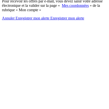
Pour recevoir les offres par e-mail, vous devez saisir votre adresse
électronique et la valider sur la page «
Mes coordonnées
» de la
rubrique « Mon compte »
Annuler
Enregistrer mon alerte
Enregistrer
mon alerte