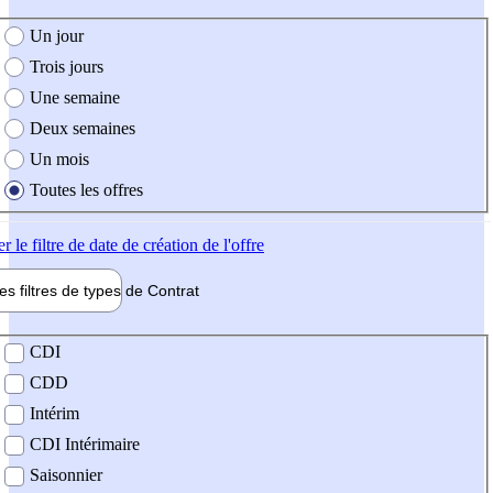
e création de l'offre
Un jour
Trois jours
Une semaine
Deux semaines
Un mois
Toutes les offres
er
le filtre de date de création de l'offre
les filtres de types de
Contrat
de contrat
CDI
CDD
Intérim
CDI Intérimaire
Saisonnier