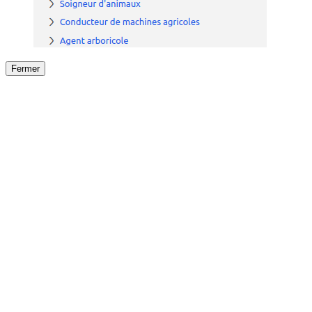
Fermer
Fermer
le détail de l'offre
/
Offre
sur
Offre précéden