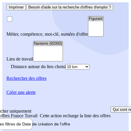
Imprimer
Besoin d'aide sur la recherche d'offres d'emploi ?
Métier, compétence, mot-clé, numéro d'offre
Lieu de travail
Distance autour du lieu choisi
Rechercher
des offres
Créer une alerte
Qui sont n
icher uniquement
 offres France Travail
Cette action recharge la liste des offres
les filtres de
Date de création
de l'offre