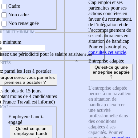
Cap emploi et ses
Cadre
partenaires pour ses
actions concrètes en
Non cadre
faveur du recrutement,
Non renseignée
de l’intégration et de
l’accompagnement de
IRE BRUT MINIMUM
ses collaborateurs en
situation de handicap.
re minimum
Pour en savoir plus,
consultez cet article
.
ssez une périodicité pour le salaire saisi
Entreprise adaptée
NITÉS
Qu'est-ce qu'une
z parmi les 1ers à postuler
entreprise adaptée
?
urquoi serez-vous parmi les
premiers à postuler ?
L'entreprise adaptée
es de plus de 15 jours,
permet à un travailleur
tant moins de 4 candidatures
en situation de
t France Travail est informé)
handicap d'exercer
ICAP
une activité
professionnelle dans
Employeur handi-
des conditions
engagé
adaptées à ses
Qu'est-ce qu'un
capacités. Pour en
employeur handi-
savoir plus,
consultez