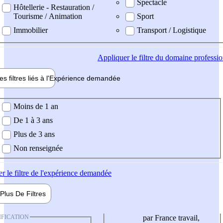
Spectacle
Hôtellerie - Restauration /
Tourisme / Animation
Sport
Immobilier
Transport / Logistique
Appliquer
le filtre du domaine professi
es filtres liés à l'
Expérience
demandée
ience demandée
Moins de 1 an
De 1 à 3 ans
Plus de 3 ans
Non renseignée
er
le filtre de l'expérience demandée
Plus De
Filtres
IFICATION
par France travail,