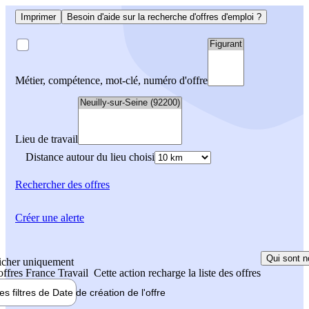
Imprimer
Besoin d'aide sur la recherche d'offres d'emploi ?
Métier, compétence, mot-clé, numéro d'offre
Lieu de travail
Distance autour du lieu choisi
Rechercher
des offres
Créer une alerte
Qui sont n
icher uniquement
 offres France Travail
Cette action recharge la liste des offres
les filtres de
Date de création
de l'offre