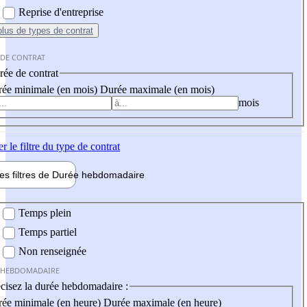
Reprise d'entreprise
plus
de types de contrat
 DE CONTRAT
ée de contrat
ée minimale (en mois)
Durée maximale (en mois)
mois
er
le filtre du type de contrat
les filtres de
Durée hebdo
madaire
 hebdomadaire
Temps plein
Temps partiel
Non renseignée
 HEBDOMADAIRE
cisez la durée hebdomadaire :
ée minimale (en heure)
Durée maximale (en heure)