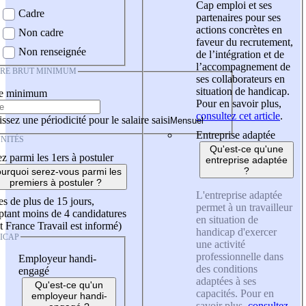
Cap emploi et ses
Cadre
partenaires pour ses
actions concrètes en
Non cadre
faveur du recrutement,
Non renseignée
de l’intégration et de
l’accompagnement de
IRE BRUT MINIMUM
ses collaborateurs en
situation de handicap.
re minimum
Pour en savoir plus,
consultez cet article
.
ssez une périodicité pour le salaire saisi
Entreprise adaptée
NITÉS
Qu'est-ce qu'une
z parmi les 1ers à postuler
entreprise adaptée
?
urquoi serez-vous parmi les
premiers à postuler ?
L'entreprise adaptée
es de plus de 15 jours,
permet à un travailleur
tant moins de 4 candidatures
en situation de
t France Travail est informé)
handicap d'exercer
ICAP
une activité
professionnelle dans
Employeur handi-
des conditions
engagé
adaptées à ses
Qu'est-ce qu'un
capacités. Pour en
employeur handi-
savoir plus,
consultez