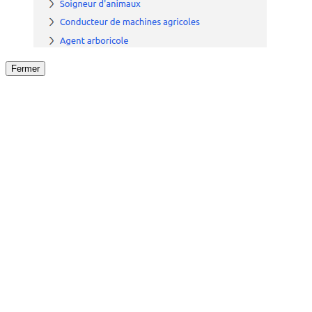
Fermer
Fermer
le détail de l'offre
/
Offre
sur
Offre précéden