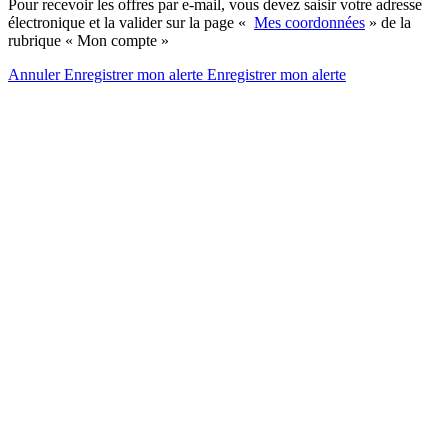
Pour recevoir les offres par e-mail, vous devez saisir votre adresse
électronique et la valider sur la page «
Mes coordonnées
» de la
rubrique « Mon compte »
Annuler
Enregistrer mon alerte
Enregistrer
mon alerte