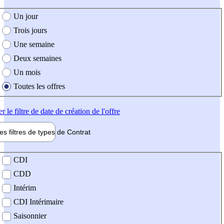
e création de l'offre
Un jour
Trois jours
Une semaine
Deux semaines
Un mois
Toutes les offres
er
le filtre de date de création de l'offre
les filtres de types de
Contrat
de contrat
CDI
CDD
Intérim
CDI Intérimaire
Saisonnier