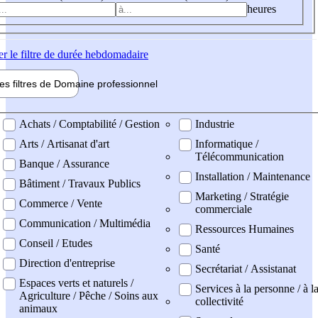
heures
er
le filtre de durée hebdomadaire
les filtres de
Domaine pro
fessionnel
ne professionel
Achats / Comptabilité / Gestion
Industrie
Arts / Artisanat d'art
Informatique /
Télécommunication
Banque / Assurance
Installation / Maintenance
Bâtiment / Travaux Publics
Marketing / Stratégie
Commerce / Vente
commerciale
Communication / Multimédia
Ressources Humaines
Conseil / Etudes
Santé
Direction d'entreprise
Secrétariat / Assistanat
Espaces verts et naturels /
Services à la personne / à l
Agriculture / Pêche / Soins aux
collectivité
animaux