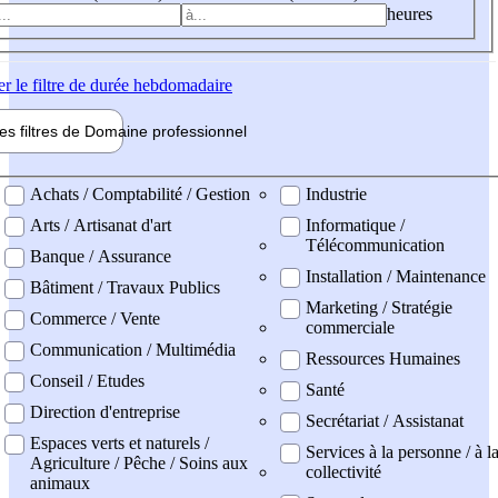
heures
er
le filtre de durée hebdomadaire
les filtres de
Domaine pro
fessionnel
ne professionel
Achats / Comptabilité / Gestion
Industrie
Arts / Artisanat d'art
Informatique /
Télécommunication
Banque / Assurance
Installation / Maintenance
Bâtiment / Travaux Publics
Marketing / Stratégie
Commerce / Vente
commerciale
Communication / Multimédia
Ressources Humaines
Conseil / Etudes
Santé
Direction d'entreprise
Secrétariat / Assistanat
Espaces verts et naturels /
Services à la personne / à l
Agriculture / Pêche / Soins aux
collectivité
animaux