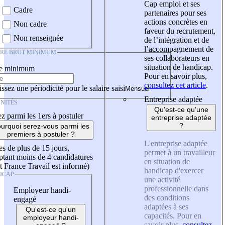
Cap emploi et ses
Cadre
partenaires pour ses
actions concrètes en
Non cadre
faveur du recrutement,
Non renseignée
de l’intégration et de
l’accompagnement de
IRE BRUT MINIMUM
ses collaborateurs en
situation de handicap.
re minimum
Pour en savoir plus,
consultez cet article
.
ssez une périodicité pour le salaire saisi
Entreprise adaptée
NITÉS
Qu'est-ce qu'une
z parmi les 1ers à postuler
entreprise adaptée
?
urquoi serez-vous parmi les
premiers à postuler ?
L'entreprise adaptée
es de plus de 15 jours,
permet à un travailleur
tant moins de 4 candidatures
en situation de
t France Travail est informé)
handicap d'exercer
ICAP
une activité
professionnelle dans
Employeur handi-
des conditions
engagé
adaptées à ses
Qu'est-ce qu'un
capacités. Pour en
employeur handi-
savoir plus,
consultez