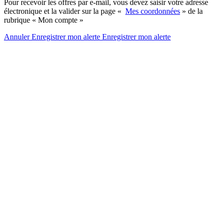
Pour recevoir les offres par e-mail, vous devez saisir votre adresse
électronique et la valider sur la page «
Mes coordonnées
» de la
rubrique « Mon compte »
Annuler
Enregistrer mon alerte
Enregistrer
mon alerte