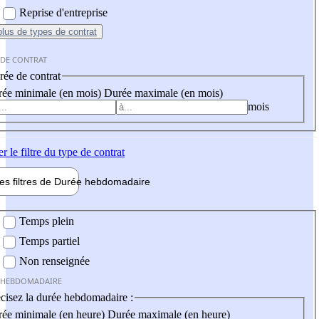
Reprise d'entreprise
plus
de types de contrat
 DE CONTRAT
ée de contrat
ée minimale (en mois)
Durée maximale (en mois)
mois
er
le filtre du type de contrat
les filtres de
Durée hebdo
madaire
 hebdomadaire
Temps plein
Temps partiel
Non renseignée
 HEBDOMADAIRE
cisez la durée hebdomadaire :
ée minimale (en heure)
Durée maximale (en heure)