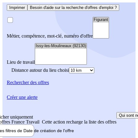
Imprimer
Besoin d'aide sur la recherche d'offres d'emploi ?
Métier, compétence, mot-clé, numéro d'offre
Lieu de travail
Distance autour du lieu choisi
Rechercher
des offres
Créer une alerte
Qui sont n
icher uniquement
 offres France Travail
Cette action recharge la liste des offres
les filtres de
Date de création
de l'offre