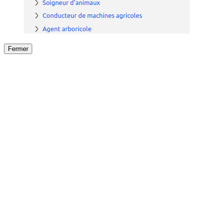
Fermer
Fermer
le détail de l'offre
/
Offre
sur
Offre précéden