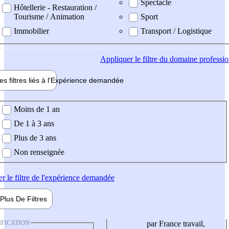
Spectacle
Hôtellerie - Restauration /
Tourisme / Animation
Sport
Immobilier
Transport / Logistique
Appliquer
le filtre du domaine professi
es filtres liés à l'
Expérience
demandée
ience demandée
Moins de 1 an
De 1 à 3 ans
Plus de 3 ans
Non renseignée
er
le filtre de l'expérience demandée
Plus De
Filtres
IFICATION
par France travail,