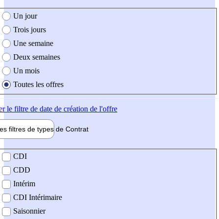
e création de l'offre
Un jour
Trois jours
Une semaine
Deux semaines
Un mois
Toutes les offres
er
le filtre de date de création de l'offre
les filtres de types de
Contrat
de contrat
CDI
CDD
Intérim
CDI Intérimaire
Saisonnier