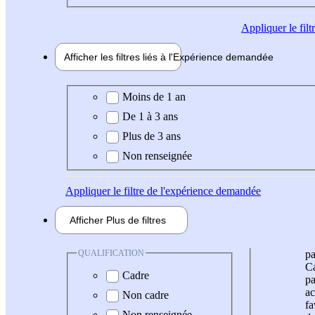
Appliquer
le fil
Afficher les filtres liés à l'
Expérience
demandée
Expérience demandée
Moins de 1 an
De 1 à 3 ans
Plus de 3 ans
Non renseignée
Appliquer
le filtre de l'expérience demandée
Afficher
Plus de
filtres
QUALIFICATION
pa
Ca
Cadre
pa
ac
Non cadre
fa
Non renseignée