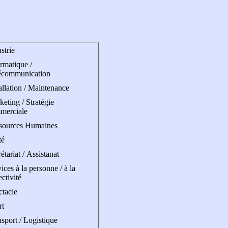
strie
rmatique /
écommunication
allation / Maintenance
eting / Stratégie
merciale
sources Humaines
té
étariat / Assistanat
ices à la personne / à la
ectivité
ctacle
rt
sport / Logistique