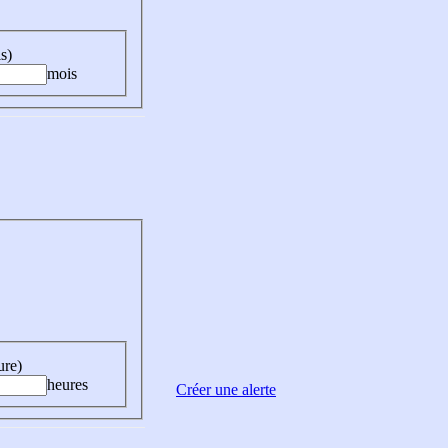
s)
mois
ure)
heures
Créer une alerte