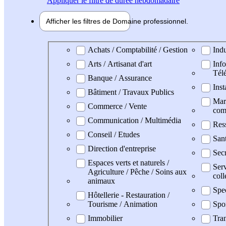
Appliquer
le filtre de durée hebdomadaire
Afficher les filtres de
Domaine pro
fessionnel
Domaine professionel
Achats / Comptabilité / Gestion
Indu
Arts / Artisanat d'art
Info
Tél
Banque / Assurance
Inst
Bâtiment / Travaux Publics
Mark
Commerce / Vente
com
Communication / Multimédia
Res
Conseil / Etudes
San
Direction d'entreprise
Secr
Espaces verts et naturels /
Serv
Agriculture / Pêche / Soins aux
coll
animaux
Spe
Hôtellerie - Restauration /
Tourisme / Animation
Spo
Immobilier
Tran