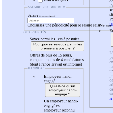
de
l
SALAIRE BRUT MINIMUM
se
si
Salaire minimum
Po
co
Choisissez une périodicité pour le salaire saisi
En
OPPORTUNITÉS
Soyez parmi les 1ers à postuler
Pourquoi serez-vous parmi les
premiers à postuler ?
L'
Offres de plus de 15 jours,
pe
comptant moins de 4 candidatures
en
(dont France Travail est informé)
ha
HANDICAP
un
pr
Employeur handi-
de
engagé
ad
Qu'est-ce qu'un
ca
employeur handi-
sa
engagé ?
le
Un employeur handi-
engagé est un
employeur reconnu