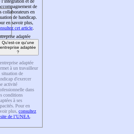
 l’intégration et de
’accompagnement de
s collaborateurs en
tuation de handicap.
ur en savoir plus,
nsultez cet article
.
treprise adaptée
Qu'est-ce qu'une
entreprise adaptée
?
entreprise adaptée
rmet à un travailleur
 situation de
ndicap d'exercer
e activité
ofessionnelle dans
s conditions
aptées à ses
pacités. Pour en
voir plus,
consultez
 site de l’UNEA
.