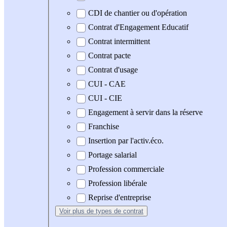
CDI de chantier ou d'opération
Contrat d'Engagement Educatif
Contrat intermittent
Contrat pacte
Contrat d'usage
CUI - CAE
CUI - CIE
Engagement à servir dans la réserve
Franchise
Insertion par l'activ.éco.
Portage salarial
Profession commerciale
Profession libérale
Reprise d'entreprise
Voir plus
de types de contrat