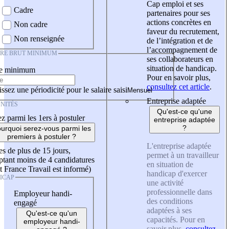
Cap emploi et ses
Cadre
partenaires pour ses
actions concrètes en
Non cadre
faveur du recrutement,
Non renseignée
de l’intégration et de
l’accompagnement de
IRE BRUT MINIMUM
ses collaborateurs en
situation de handicap.
re minimum
Pour en savoir plus,
consultez cet article
.
ssez une périodicité pour le salaire saisi
Entreprise adaptée
NITÉS
Qu'est-ce qu'une
z parmi les 1ers à postuler
entreprise adaptée
?
urquoi serez-vous parmi les
premiers à postuler ?
L'entreprise adaptée
es de plus de 15 jours,
permet à un travailleur
tant moins de 4 candidatures
en situation de
t France Travail est informé)
handicap d'exercer
ICAP
une activité
professionnelle dans
Employeur handi-
des conditions
engagé
adaptées à ses
Qu'est-ce qu'un
capacités. Pour en
employeur handi-
savoir plus,
consultez