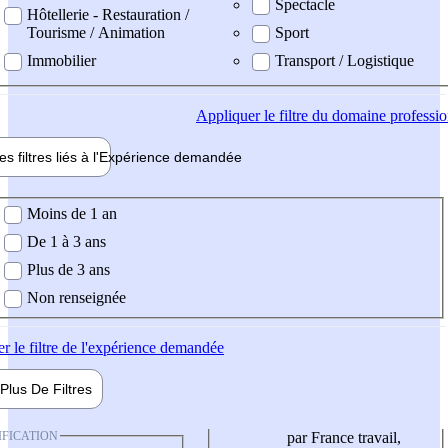
Spectacle
Hôtellerie - Restauration /
Tourisme / Animation
Sport
Immobilier
Transport / Logistique
Appliquer
le filtre du domaine professi
es filtres liés à l'
Expérience
demandée
ience demandée
Moins de 1 an
De 1 à 3 ans
Plus de 3 ans
Non renseignée
er
le filtre de l'expérience demandée
Plus De
Filtres
IFICATION
par France travail,