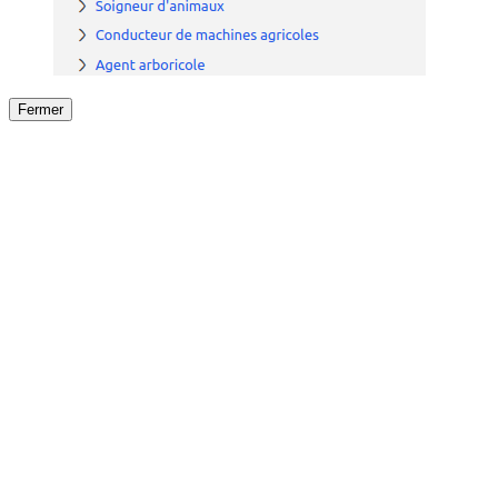
Fermer
Fermer
le détail de l'offre
/
Offre
sur
Offre précéden