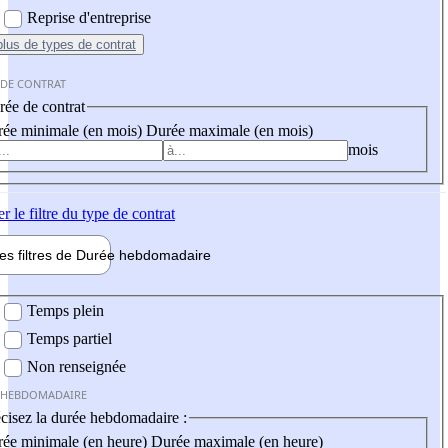
Reprise d'entreprise
plus
de types de contrat
 DE CONTRAT
ée de contrat
ée minimale (en mois)
Durée maximale (en mois)
mois
er
le filtre du type de contrat
les filtres de
Durée hebdo
madaire
 hebdomadaire
Temps plein
Temps partiel
Non renseignée
 HEBDOMADAIRE
cisez la durée hebdomadaire :
ée minimale (en heure)
Durée maximale (en heure)