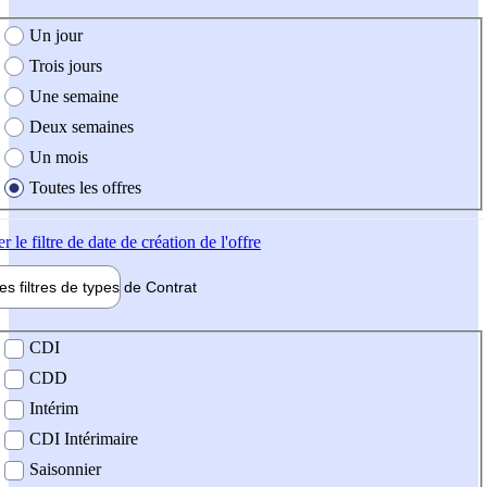
e création de l'offre
Un jour
Trois jours
Une semaine
Deux semaines
Un mois
Toutes les offres
er
le filtre de date de création de l'offre
les filtres de types de
Contrat
de contrat
CDI
CDD
Intérim
CDI Intérimaire
Saisonnier