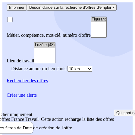
Imprimer
Besoin d'aide sur la recherche d'offres d'emploi ?
Métier, compétence, mot-clé, numéro d'offre
Lieu de travail
Distance autour du lieu choisi
Rechercher
des offres
Créer une alerte
Qui sont n
icher uniquement
 offres France Travail
Cette action recharge la liste des offres
les filtres de
Date de création
de l'offre