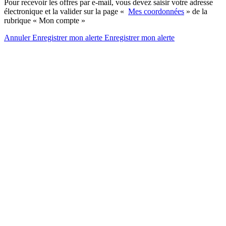
Pour recevoir les offres par e-mail, vous devez saisir votre adresse
électronique et la valider sur la page «
Mes coordonnées
» de la
rubrique « Mon compte »
Annuler
Enregistrer mon alerte
Enregistrer
mon alerte