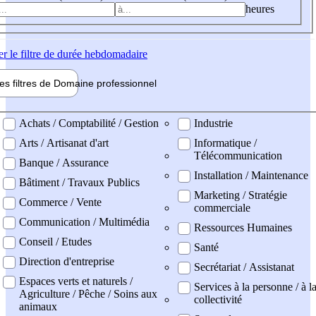
heures
er
le filtre de durée hebdomadaire
les filtres de
Domaine pro
fessionnel
ne professionel
Achats / Comptabilité / Gestion
Industrie
Arts / Artisanat d'art
Informatique /
Télécommunication
Banque / Assurance
Installation / Maintenance
Bâtiment / Travaux Publics
Marketing / Stratégie
Commerce / Vente
commerciale
Communication / Multimédia
Ressources Humaines
Conseil / Etudes
Santé
Direction d'entreprise
Secrétariat / Assistanat
Espaces verts et naturels /
Services à la personne / à l
Agriculture / Pêche / Soins aux
collectivité
animaux