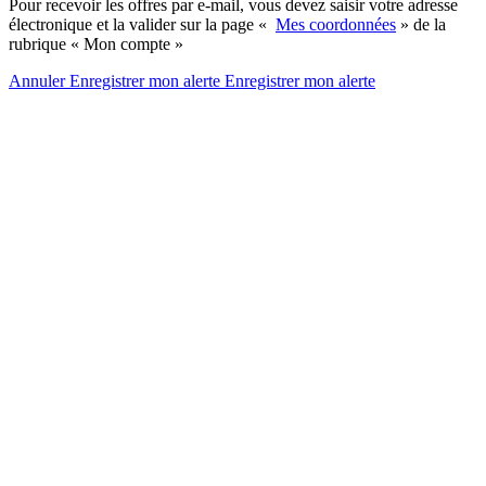
Pour recevoir les offres par e-mail, vous devez saisir votre adresse
électronique et la valider sur la page «
Mes coordonnées
» de la
rubrique « Mon compte »
Annuler
Enregistrer mon alerte
Enregistrer
mon alerte