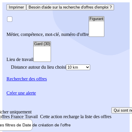
Imprimer
Besoin d'aide sur la recherche d'offres d'emploi ?
Métier, compétence, mot-clé, numéro d'offre
Lieu de travail
Distance autour du lieu choisi
Rechercher
des offres
Créer une alerte
Qui sont n
icher uniquement
 offres France Travail
Cette action recharge la liste des offres
les filtres de
Date de création
de l'offre