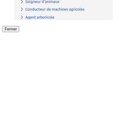
Fermer
Fermer
le détail de l'offre
/
Offre
sur
Offre précéden