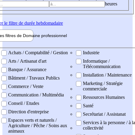
heures
er
le filtre de durée hebdomadaire
les filtres de
Domaine pro
fessionnel
ne professionel
Achats / Comptabilité / Gestion
Industrie
Arts / Artisanat d'art
Informatique /
Télécommunication
Banque / Assurance
Installation / Maintenance
Bâtiment / Travaux Publics
Marketing / Stratégie
Commerce / Vente
commerciale
Communication / Multimédia
Ressources Humaines
Conseil / Etudes
Santé
Direction d'entreprise
Secrétariat / Assistanat
Espaces verts et naturels /
Services à la personne / à l
Agriculture / Pêche / Soins aux
collectivité
animaux