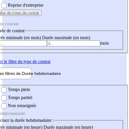
Reprise d'entreprise
plus
de types de contrat
 DE CONTRAT
ée de contrat
ée minimale (en mois)
Durée maximale (en mois)
mois
er
le filtre du type de contrat
les filtres de
Durée hebdo
madaire
 hebdomadaire
Temps plein
Temps partiel
Non renseignée
 HEBDOMADAIRE
cisez la durée hebdomadaire :
ée minimale (en heure)
Durée maximale (en heure)