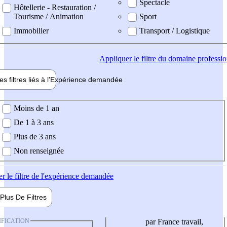
Spectacle
Hôtellerie - Restauration /
Tourisme / Animation
Sport
Immobilier
Transport / Logistique
Appliquer
le filtre du domaine professi
es filtres liés à l'
Expérience
demandée
ience demandée
Moins de 1 an
De 1 à 3 ans
Plus de 3 ans
Non renseignée
er
le filtre de l'expérience demandée
Plus De
Filtres
IFICATION
par France travail,