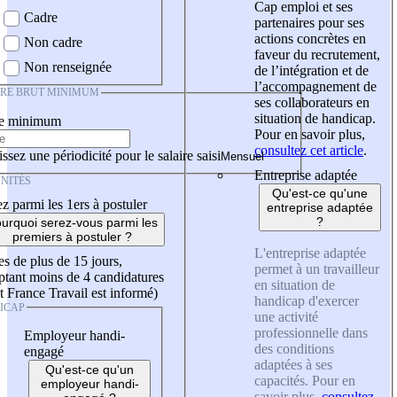
Cap emploi et ses
Cadre
partenaires pour ses
actions concrètes en
Non cadre
faveur du recrutement,
Non renseignée
de l’intégration et de
l’accompagnement de
IRE BRUT MINIMUM
ses collaborateurs en
situation de handicap.
re minimum
Pour en savoir plus,
consultez cet article
.
ssez une périodicité pour le salaire saisi
Entreprise adaptée
NITÉS
Qu'est-ce qu'une
z parmi les 1ers à postuler
entreprise adaptée
?
urquoi serez-vous parmi les
premiers à postuler ?
L'entreprise adaptée
es de plus de 15 jours,
permet à un travailleur
tant moins de 4 candidatures
en situation de
t France Travail est informé)
handicap d'exercer
ICAP
une activité
professionnelle dans
Employeur handi-
des conditions
engagé
adaptées à ses
Qu'est-ce qu'un
capacités. Pour en
employeur handi-
savoir plus,
consultez