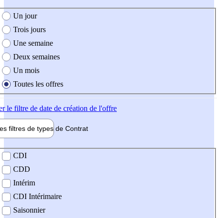
e création de l'offre
Un jour
Trois jours
Une semaine
Deux semaines
Un mois
Toutes les offres
er
le filtre de date de création de l'offre
les filtres de types de
Contrat
de contrat
CDI
CDD
Intérim
CDI Intérimaire
Saisonnier