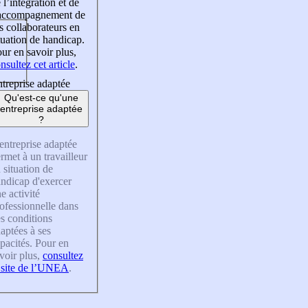
 l’intégration et de
’accompagnement de
s collaborateurs en
tuation de handicap.
ur en savoir plus,
nsultez cet article
.
treprise adaptée
Qu'est-ce qu'une
entreprise adaptée
?
entreprise adaptée
rmet à un travailleur
 situation de
ndicap d'exercer
e activité
ofessionnelle dans
s conditions
aptées à ses
pacités. Pour en
voir plus,
consultez
 site de l’UNEA
.