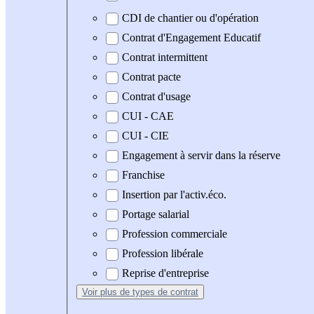
CDI de chantier ou d'opération
Contrat d'Engagement Educatif
Contrat intermittent
Contrat pacte
Contrat d'usage
CUI - CAE
CUI - CIE
Engagement à servir dans la réserve
Franchise
Insertion par l'activ.éco.
Portage salarial
Profession commerciale
Profession libérale
Reprise d'entreprise
Voir plus
de types de contrat