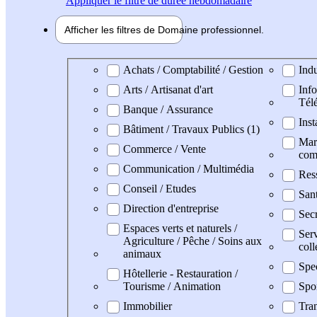
Appliquer
le filtre de durée hebdomadaire
Afficher les filtres de
Domaine pro
fessionnel
Domaine professionel
Achats / Comptabilité / Gestion
Indu
Arts / Artisanat d'art
Info
Tél
Banque / Assurance
Inst
Bâtiment / Travaux Publics (1)
Mark
Commerce / Vente
com
Communication / Multimédia
Res
Conseil / Etudes
San
Direction d'entreprise
Secr
Espaces verts et naturels /
Serv
Agriculture / Pêche / Soins aux
coll
animaux
Spec
Hôtellerie - Restauration /
Tourisme / Animation
Spo
Immobilier
Tran