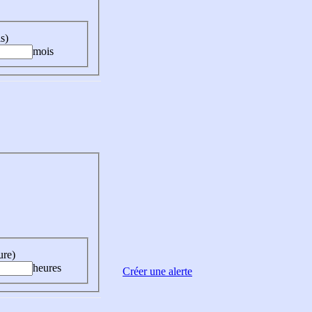
s)
mois
ure)
heures
Créer une alerte