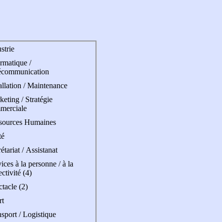
strie
rmatique /
écommunication
allation / Maintenance
eting / Stratégie
merciale
sources Humaines
té
étariat / Assistanat
ices à la personne / à la
ectivité (4)
tacle (2)
rt
sport / Logistique