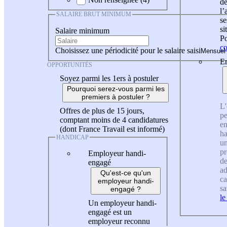
de
l
SALAIRE BRUT MINIMUM
se
si
Salaire minimum
Po
co
Choisissez une périodicité pour le salaire saisi
En
OPPORTUNITÉS
Soyez parmi les 1ers à postuler
Pourquoi serez-vous parmi les
premiers à postuler ?
L'
Offres de plus de 15 jours,
pe
comptant moins de 4 candidatures
en
(dont France Travail est informé)
ha
HANDICAP
un
pr
Employeur handi-
de
engagé
ad
Qu'est-ce qu'un
ca
employeur handi-
sa
engagé ?
le
Un employeur handi-
engagé est un
employeur reconnu