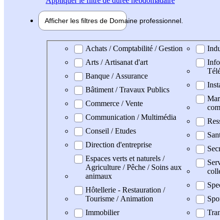
Appliquer
le filtre de durée hebdomadaire
Afficher les filtres de
Domaine pro
fessionnel
Domaine professionel
Achats / Comptabilité / Gestion
Indu
Arts / Artisanat d'art
Info
Tél
Banque / Assurance
Inst
Bâtiment / Travaux Publics
Mark
Commerce / Vente
com
Communication / Multimédia
Res
Conseil / Etudes
San
Direction d'entreprise
Secr
Espaces verts et naturels /
Serv
Agriculture / Pêche / Soins aux
coll
animaux
Spe
Hôtellerie - Restauration /
Tourisme / Animation
Spo
Immobilier
Tran