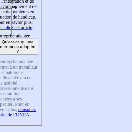
 l’intégration et de
’accompagnement de
s collaborateurs en
tuation de handicap.
ur en savoir plus,
nsultez cet article
.
treprise adaptée
Qu'est-ce qu'une
entreprise adaptée
?
entreprise adaptée
rmet à un travailleur
 situation de
ndicap d'exercer
e activité
ofessionnelle dans
s conditions
aptées à ses
pacités. Pour en
voir plus,
consultez
 site de l’UNEA
.