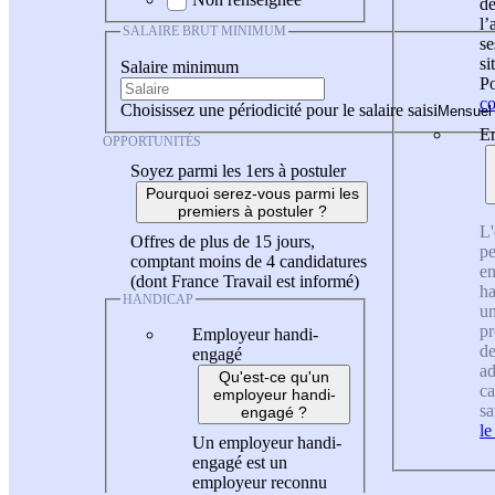
de
l
SALAIRE BRUT MINIMUM
se
si
Salaire minimum
Po
co
Choisissez une périodicité pour le salaire saisi
En
OPPORTUNITÉS
Soyez parmi les 1ers à postuler
Pourquoi serez-vous parmi les
premiers à postuler ?
L'
Offres de plus de 15 jours,
pe
comptant moins de 4 candidatures
en
(dont France Travail est informé)
ha
HANDICAP
un
pr
Employeur handi-
de
engagé
ad
Qu'est-ce qu'un
ca
employeur handi-
sa
engagé ?
le
Un employeur handi-
engagé est un
employeur reconnu