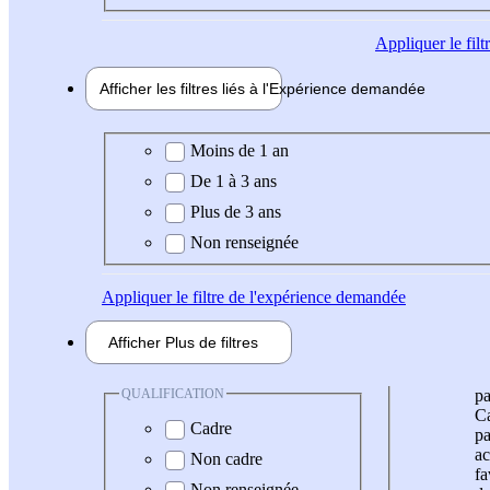
Appliquer
le fil
Afficher les filtres liés à l'
Expérience
demandée
Expérience demandée
Moins de 1 an
De 1 à 3 ans
Plus de 3 ans
Non renseignée
Appliquer
le filtre de l'expérience demandée
Afficher
Plus de
filtres
QUALIFICATION
pa
Ca
Cadre
pa
ac
Non cadre
fa
Non renseignée