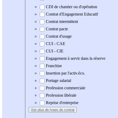
CDI de chantier ou d'opération
Contrat d'Engagement Educatif
Contrat intermittent
Contrat pacte
Contrat d'usage
CUI - CAE
CUI - CIE
Engagement à servir dans la réserve
Franchise
Insertion par l'activ.éco.
Portage salarial
Profession commerciale
Profession libérale
Reprise d'entreprise
Voir plus
de types de contrat