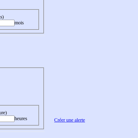
s)
mois
ure)
heures
Créer une alerte