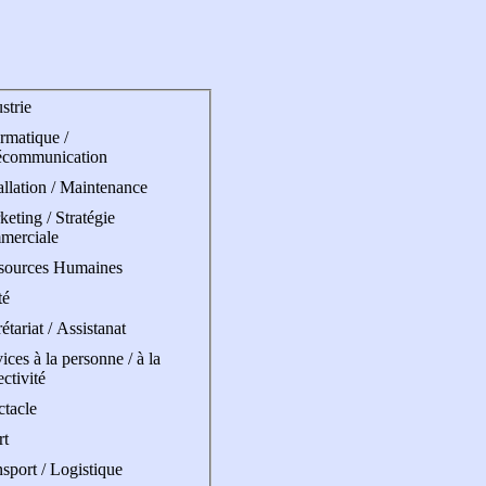
strie
rmatique /
écommunication
allation / Maintenance
eting / Stratégie
merciale
sources Humaines
té
étariat / Assistanat
ices à la personne / à la
ectivité
ctacle
rt
sport / Logistique