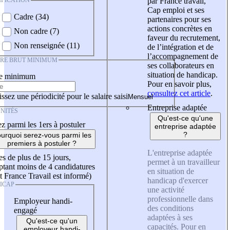
IFICATION
par France travail,
Cap emploi et ses
Cadre (34)
partenaires pour ses
actions concrètes en
Non cadre (7)
faveur du recrutement,
Non renseignée (11)
de l’intégration et de
l’accompagnement de
IRE BRUT MINIMUM
ses collaborateurs en
situation de handicap.
re minimum
Pour en savoir plus,
consultez cet article
.
ssez une périodicité pour le salaire saisi
Entreprise adaptée
NITÉS
Qu'est-ce qu'une
z parmi les 1ers à postuler
entreprise adaptée
?
urquoi serez-vous parmi les
premiers à postuler ?
L'entreprise adaptée
es de plus de 15 jours,
permet à un travailleur
tant moins de 4 candidatures
en situation de
t France Travail est informé)
handicap d'exercer
ICAP
une activité
professionnelle dans
Employeur handi-
des conditions
engagé
adaptées à ses
Qu'est-ce qu'un
capacités. Pour en
employeur handi-