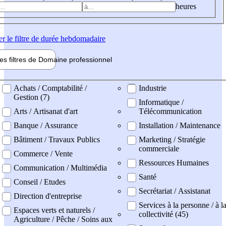
heures
er
le filtre de durée hebdomadaire
les filtres de
Domaine pro
fessionnel
ne professionel
Achats / Comptabilité /
Industrie
Gestion (7)
Informatique /
Arts / Artisanat d'art
Télécommunication
Banque / Assurance
Installation / Maintenance
Bâtiment / Travaux Publics
Marketing / Stratégie
commerciale
Commerce / Vente
Ressources Humaines
Communication / Multimédia
Santé
Conseil / Etudes
Secrétariat / Assistanat
Direction d'entreprise
Services à la personne / à l
Espaces verts et naturels /
collectivité (45)
Agriculture / Pêche / Soins aux