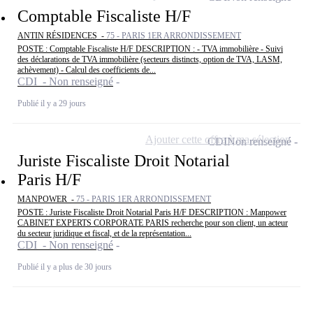
Comptable Fiscaliste H/F
ANTIN RÉSIDENCES -
75 - PARIS 1ER ARRONDISSEMENT
POSTE : Comptable Fiscaliste H/F DESCRIPTION : - TVA immobilière - Suivi
des déclarations de TVA immobilière (secteurs distincts, option de TVA, LASM,
achèvement) - Calcul des coefficients de...
CDI - Non renseigné
Publié il y a 29 jours
Ajouter cette offre à ma sélection
CDI
Non renseigné
Juriste Fiscaliste Droit Notarial
Paris H/F
MANPOWER -
75 - PARIS 1ER ARRONDISSEMENT
POSTE : Juriste Fiscaliste Droit Notarial Paris H/F DESCRIPTION : Manpower
CABINET EXPERTS CORPORATE PARIS recherche pour son client, un acteur
du secteur juridique et fiscal, et de la représentation...
CDI - Non renseigné
Publié il y a plus de 30 jours