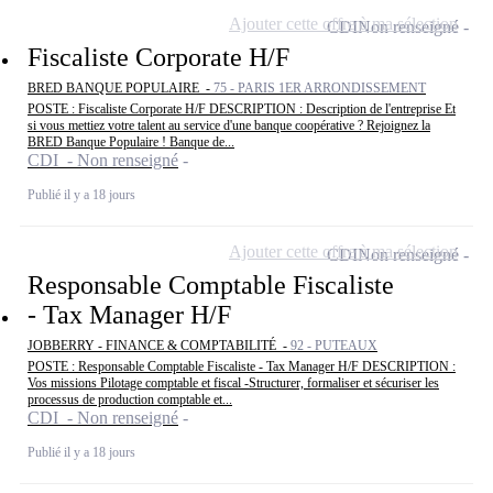
Ajouter cette offre à ma sélection
CDI
Non renseigné
Fiscaliste Corporate H/F
BRED BANQUE POPULAIRE -
75 - PARIS 1ER ARRONDISSEMENT
POSTE : Fiscaliste Corporate H/F DESCRIPTION : Description de l'entreprise Et
si vous mettiez votre talent au service d'une banque coopérative ? Rejoignez la
BRED Banque Populaire ! Banque de...
CDI - Non renseigné
Publié il y a 18 jours
Ajouter cette offre à ma sélection
CDI
Non renseigné
Responsable Comptable Fiscaliste
- Tax Manager H/F
JOBBERRY - FINANCE & COMPTABILITÉ -
92 - PUTEAUX
POSTE : Responsable Comptable Fiscaliste - Tax Manager H/F DESCRIPTION :
Vos missions Pilotage comptable et fiscal -Structurer, formaliser et sécuriser les
processus de production comptable et...
CDI - Non renseigné
Publié il y a 18 jours