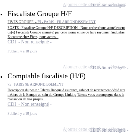
Ajouter cette offre à ma sélection
CDI
Non renseigné
Fiscaliste Groupe H/F
FIVES GROUPE -
75 - PARIS 1ER ARRONDISSEMENT
POSTE : Fiscaliste Groupe H/F DESCRIPTION : Nous recherchons actuellement
un(e) Fiscaliste Groupe animé(e) par cette même envie de faire rayonner l'industrie.
Et comme chez Fives, nous avons...
CDI - Non renseigné
Publié il y a 18 jours
Ajouter cette offre à ma sélection
CDI
Non renseigné
Comptable fiscaliste (H/F)
75 - PARIS 9E ARRONDISSEMENT
Description du poste : Talents Banque Assurance, cabinet de recrutement dédié aux
métiers de la Banque au sein du Groupe Linking Talents vous accompagne dans la
réalisation de vos projets...
CDI - Non renseigné
Publié il y a 19 jours
Ajouter cette offre à ma sélection
CDI
Non renseigné