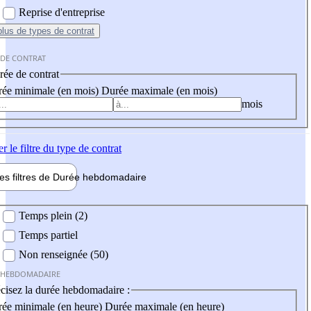
Reprise d'entreprise
plus
de types de contrat
 DE CONTRAT
ée de contrat
ée minimale (en mois)
Durée maximale (en mois)
mois
er
le filtre du type de contrat
les filtres de
Durée hebdo
madaire
 hebdomadaire
Temps plein (2)
Temps partiel
Non renseignée (50)
 HEBDOMADAIRE
cisez la durée hebdomadaire :
ée minimale (en heure)
Durée maximale (en heure)