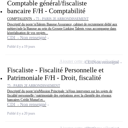
Comptable général/fiscaliste
bancaire F/H - Comptabilité
COMPTALENTS -
75 - PARIS 2E ARRONDISSEMENT
Descriptif du poste:\nTalents Banque Assurance, cabinet de recrutement dédié aux
métiers\nde la Banque au sein du Groupe Linking Talents vous accompagne dans
la\nréalisation de vos projets...
CDI - Non renseigné
Publié il y a 19 jours
Ajouter cette offre à ma sélection
CDI
Non renseigné
Fiscaliste - Fiscalité Personnelle et
Patrimoniale F/H - Droit, fiscalité
75 - PARIS 2E ARRONDISSEMENT
Descriptif du poste:\n\nMission Principale :\nVous intervenez sur les sujets de
fiscalité personnelle / patrimoniale des opérations avec la clientèle des réseaux
bancaires Crédit Mutuel et...
CDI - Non renseigné
Publié il y a 20 jours