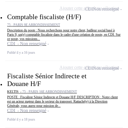
Ajouter cette offre à ma sélection
CDI
Non renseigné
Comptable fiscaliste (H/F)
75 - PARIS 9E ARRONDISSEMENT
Description du poste : Nous recherchons pour notre client, bailleur social basé à
Paris 9, un(e) comptable fiscaliste dans le cadre d'une création de poste, en CDI. Sur
ce poste, vos missions...
CDI - Non renseigné
Publié il y a 16 jours
Ajouter cette offre à ma sélection
CDI
Non renseigné
Fiscaliste Sénior Indirecte et
Douane H/F
KELTIS -
75 - PARIS 16E ARRONDISSEMENT
POSTE : Fiscaliste Sénior Indirecte et Douane H/F DESCRIPTION : Notre client
est un acteur majeur dans le secteur du transport. Rattaché(e) à la Direction
Générale, vous aurez pour mission de...
CDI - Non renseigné
Publié il y a 18 jours