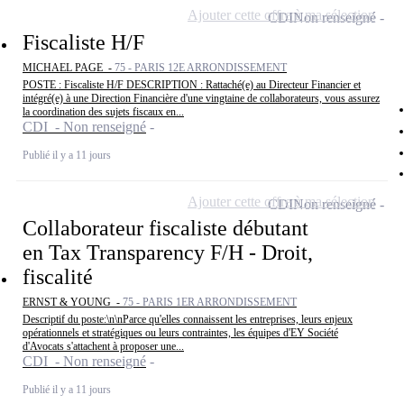
Ajouter cette offre à ma sélection
CDI
Non renseigné
Fiscaliste H/F
MICHAEL PAGE -
75 - PARIS 12E ARRONDISSEMENT
POSTE : Fiscaliste H/F DESCRIPTION : Rattaché(e) au Directeur Financier et
intégré(e) à une Direction Financière d'une vingtaine de collaborateurs, vous assurez
la coordination des sujets fiscaux en...
CDI - Non renseigné
Publié il y a 11 jours
Ajouter cette offre à ma sélection
CDI
Non renseigné
Collaborateur fiscaliste débutant
en Tax Transparency F/H - Droit,
fiscalité
ERNST & YOUNG -
75 - PARIS 1ER ARRONDISSEMENT
Descriptif du poste:\n\nParce qu'elles connaissent les entreprises, leurs enjeux
opérationnels et stratégiques ou leurs contraintes, les équipes d'EY Société
d'Avocats s'attachent à proposer une...
CDI - Non renseigné
Publié il y a 11 jours