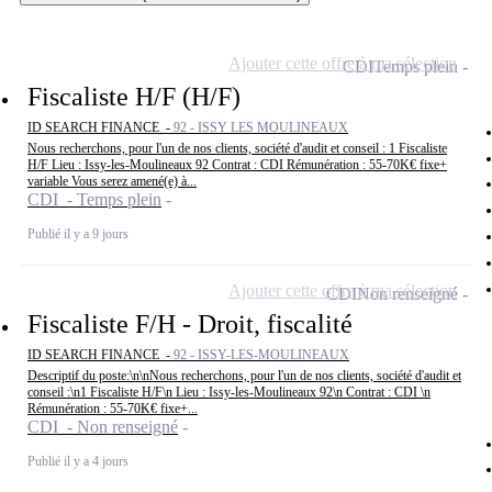
Ajouter cette offre à ma sélection
CDI
Temps plein
Fiscaliste H/F (H/F)
ID SEARCH FINANCE -
92 - ISSY LES MOULINEAUX
Nous recherchons, pour l'un de nos clients, société d'audit et conseil : 1 Fiscaliste
H/F Lieu : Issy-les-Moulineaux 92 Contrat : CDI Rémunération : 55-70K€ fixe+
variable Vous serez amené(e) à...
CDI - Temps plein
Publié il y a 9 jours
Ajouter cette offre à ma sélection
CDI
Non renseigné
Fiscaliste F/H - Droit, fiscalité
ID SEARCH FINANCE -
92 - ISSY-LES-MOULINEAUX
Descriptif du poste:\n\nNous recherchons, pour l'un de nos clients, société d'audit et
conseil :\n1 Fiscaliste H/F\n Lieu : Issy-les-Moulineaux 92\n Contrat : CDI \n
Rémunération : 55-70K€ fixe+...
CDI - Non renseigné
Publié il y a 4 jours