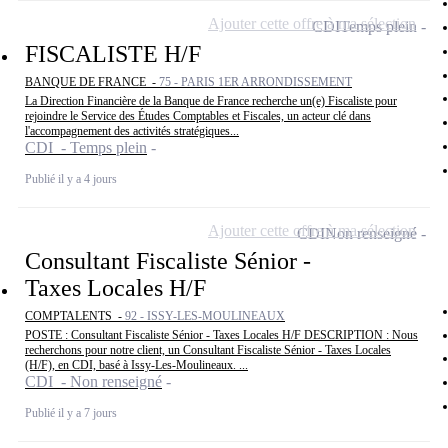
Ajouter cette offre à ma sélection
CDI
Temps plein
FISCALISTE H/F
BANQUE DE FRANCE -
75 - PARIS 1ER ARRONDISSEMENT
La Direction Financière de la Banque de France recherche un(e) Fiscaliste pour
rejoindre le Service des Études Comptables et Fiscales, un acteur clé dans
l'accompagnement des activités stratégiques...
CDI - Temps plein
Publié il y a 4 jours
Ajouter cette offre à ma sélection
CDI
Non renseigné
Consultant Fiscaliste Sénior -
Taxes Locales H/F
COMPTALENTS -
92 - ISSY-LES-MOULINEAUX
POSTE : Consultant Fiscaliste Sénior - Taxes Locales H/F DESCRIPTION : Nous
recherchons pour notre client, un Consultant Fiscaliste Sénior - Taxes Locales
(H/F), en CDI, basé à Issy-Les-Moulineaux. ...
CDI - Non renseigné
Publié il y a 7 jours