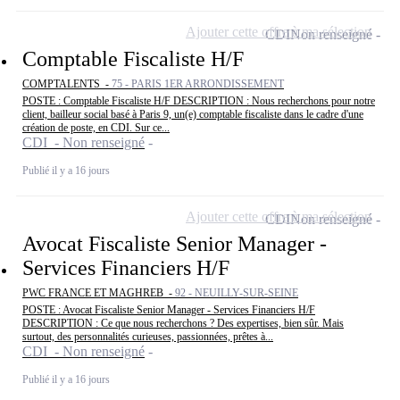
Ajouter cette offre à ma sélection
CDI
Non renseigné
Comptable Fiscaliste H/F
COMPTALENTS -
75 - PARIS 1ER ARRONDISSEMENT
POSTE : Comptable Fiscaliste H/F DESCRIPTION : Nous recherchons pour notre
client, bailleur social basé à Paris 9, un(e) comptable fiscaliste dans le cadre d'une
création de poste, en CDI. Sur ce...
CDI - Non renseigné
Publié il y a 16 jours
Ajouter cette offre à ma sélection
CDI
Non renseigné
Avocat Fiscaliste Senior Manager -
Services Financiers H/F
PWC FRANCE ET MAGHREB -
92 - NEUILLY-SUR-SEINE
POSTE : Avocat Fiscaliste Senior Manager - Services Financiers H/F
DESCRIPTION : Ce que nous recherchons ? Des expertises, bien sûr. Mais
surtout, des personnalités curieuses, passionnées, prêtes à...
CDI - Non renseigné
Publié il y a 16 jours