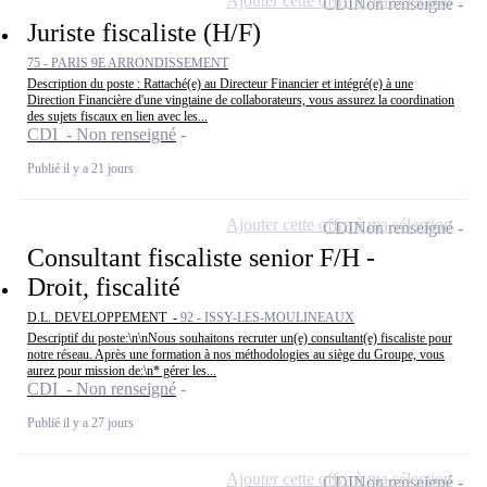
Ajouter cette offre à ma sélection
CDI
Non renseigné
Juriste fiscaliste (H/F)
75 - PARIS 9E ARRONDISSEMENT
Description du poste : Rattaché(e) au Directeur Financier et intégré(e) à une
Direction Financière d'une vingtaine de collaborateurs, vous assurez la coordination
des sujets fiscaux en lien avec les...
CDI - Non renseigné
Publié il y a 21 jours
Ajouter cette offre à ma sélection
CDI
Non renseigné
Consultant fiscaliste senior F/H -
Droit, fiscalité
D.L. DEVELOPPEMENT -
92 - ISSY-LES-MOULINEAUX
Descriptif du poste:\n\nNous souhaitons recruter un(e) consultant(e) fiscaliste pour
notre réseau. Après une formation à nos méthodologies au siège du Groupe, vous
aurez pour mission de:\n* gérer les...
CDI - Non renseigné
Publié il y a 27 jours
Ajouter cette offre à ma sélection
CDI
Non renseigné