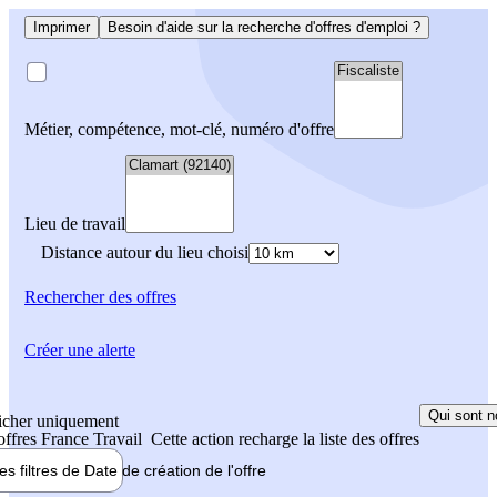
Imprimer
Besoin d'aide sur la recherche d'offres d'emploi ?
Métier, compétence, mot-clé, numéro d'offre
Lieu de travail
Distance autour du lieu choisi
Rechercher
des offres
Créer une alerte
Qui sont n
icher uniquement
 offres France Travail
Cette action recharge la liste des offres
les filtres de
Date de création
de l'offre