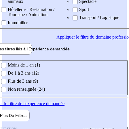
animaux
Spectacle
Hôtellerie - Restauration /
Sport
Tourisme / Animation
Transport / Logistique
Immobilier
Appliquer
le filtre du domaine professi
es filtres liés à l'
Expérience
demandée
ience demandée
Moins de 1 an (1)
De 1 à 3 ans (12)
Plus de 3 ans (9)
Non renseignée (24)
er
le filtre de l'expérience demandée
Plus De
Filtres