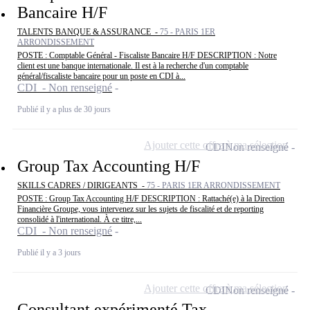
Bancaire H/F
TALENTS BANQUE & ASSURANCE -
75 - PARIS 1ER
ARRONDISSEMENT
POSTE : Comptable Général - Fiscaliste Bancaire H/F DESCRIPTION : Notre
client est une banque internationale. Il est à la recherche d'un comptable
général/fiscaliste bancaire pour un poste en CDI à...
CDI - Non renseigné
Publié il y a plus de 30 jours
Ajouter cette offre à ma sélection
CDI
Non renseigné
Group Tax Accounting H/F
SKILLS CADRES / DIRIGEANTS -
75 - PARIS 1ER ARRONDISSEMENT
POSTE : Group Tax Accounting H/F DESCRIPTION : Rattaché(e) à la Direction
Financière Groupe, vous intervenez sur les sujets de fiscalité et de reporting
consolidé à l'international. À ce titre,...
CDI - Non renseigné
Publié il y a 3 jours
Ajouter cette offre à ma sélection
CDI
Non renseigné
Consultant expérimenté Tax