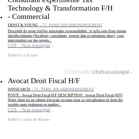
Technology & Transformation F/H
- Commercial
ERNST & YOUNG -
75 - PARIS 1ER ARRONDISSEMENT
Descriptif du poste:\n\nVos principales responsabilités :\n \nAu sein d'une équipe
pluridisciplinaire (fiscalistes, consultants, experts data et opérations titres), vous
interviendrez sur des projets...
CDI - Non renseigné
Publié il y a 10 jours
Ajouter cette offre à ma sélection
CDI
Non renseigné
Avocat Droit Fiscal H/F
WINSEARCH -
75 - PARIS 1ER ARRONDISSEMENT
POSTE : Avocat Droit Fiscal H/F DESCRIPTION : Avocat Droit Fiscal (H/F)
Notre client est un cabinet d'avocats reconnu pour sa spécialisation en droit des
sociétés mais également en matière...
CDI - Non renseigné
Publié il y a plus de 30 jours