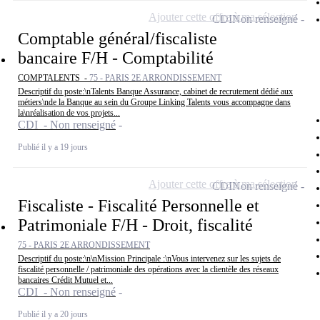
Ajouter cette offre à ma sélection
CDI
Non renseigné
Comptable général/fiscaliste
bancaire F/H - Comptabilité
COMPTALENTS -
75 - PARIS 2E ARRONDISSEMENT
Descriptif du poste:\nTalents Banque Assurance, cabinet de recrutement dédié aux
métiers\nde la Banque au sein du Groupe Linking Talents vous accompagne dans
la\nréalisation de vos projets...
CDI - Non renseigné
Publié il y a 19 jours
Ajouter cette offre à ma sélection
CDI
Non renseigné
Fiscaliste - Fiscalité Personnelle et
Patrimoniale F/H - Droit, fiscalité
75 - PARIS 2E ARRONDISSEMENT
Descriptif du poste:\n\nMission Principale :\nVous intervenez sur les sujets de
fiscalité personnelle / patrimoniale des opérations avec la clientèle des réseaux
bancaires Crédit Mutuel et...
CDI - Non renseigné
Publié il y a 20 jours