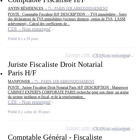
ANTIN RÉSIDENCES -
75 - PARIS 1ER ARRONDISSEMENT
POSTE : Comptable Fiscaliste H/F DESCRIPTION : - TVA immobilière - Suivi
des déclarations de TVA immobilière (secteurs distincts, option de TVA, LASM,
achèvement) - Calcul des coefficients de...
CDI - Non renseigné
Publié il y a 29 jours
Ajouter cette offre à ma sélection
CDI
Non renseigné
Juriste Fiscaliste Droit Notarial
Paris H/F
MANPOWER -
75 - PARIS 1ER ARRONDISSEMENT
POSTE : Juriste Fiscaliste Droit Notarial Paris H/F DESCRIPTION : Manpower
CABINET EXPERTS CORPORATE PARIS recherche pour son client, un acteur
du secteur juridique et fiscal, et de la représentation...
CDI - Non renseigné
Publié il y a plus de 30 jours
Ajouter cette offre à ma sélection
CDI
Non renseigné
Comptable Général - Fiscaliste