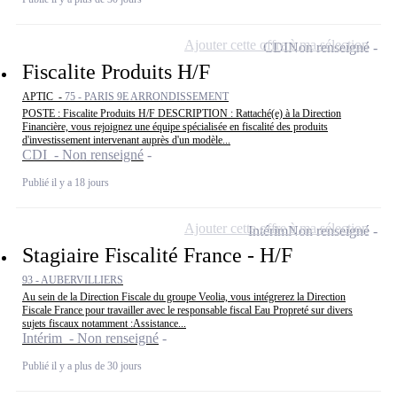
Ajouter cette offre à ma sélection
CDI
Non renseigné
Fiscalite Produits H/F
APTIC -
75 - PARIS 9E ARRONDISSEMENT
POSTE : Fiscalite Produits H/F DESCRIPTION : Rattaché(e) à la Direction
Financière, vous rejoignez une équipe spécialisée en fiscalité des produits
d'investissement intervenant auprès d'un modèle...
CDI - Non renseigné
Publié il y a 18 jours
Ajouter cette offre à ma sélection
Intérim
Non renseigné
Stagiaire Fiscalité France - H/F
93 - AUBERVILLIERS
Au sein de la Direction Fiscale du groupe Veolia, vous intégrerez la Direction
Fiscale France pour travailler avec le responsable fiscal Eau Propreté sur divers
sujets fiscaux notamment :Assistance...
Intérim - Non renseigné
Publié il y a plus de 30 jours