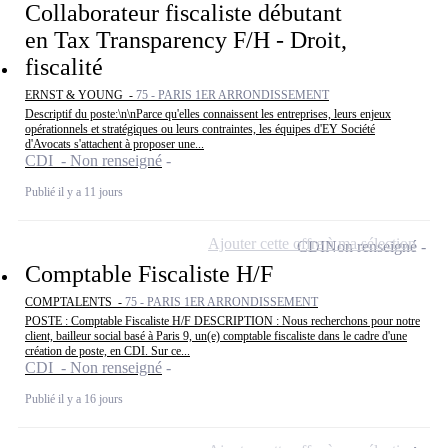
Collaborateur fiscaliste débutant
en Tax Transparency F/H - Droit,
fiscalité
ERNST & YOUNG -
75 - PARIS 1ER ARRONDISSEMENT
Descriptif du poste:\n\nParce qu'elles connaissent les entreprises, leurs enjeux
opérationnels et stratégiques ou leurs contraintes, les équipes d'EY Société
d'Avocats s'attachent à proposer une...
CDI - Non renseigné
Publié il y a 11 jours
Ajouter cette offre à ma sélection
CDI
Non renseigné
Comptable Fiscaliste H/F
COMPTALENTS -
75 - PARIS 1ER ARRONDISSEMENT
POSTE : Comptable Fiscaliste H/F DESCRIPTION : Nous recherchons pour notre
client, bailleur social basé à Paris 9, un(e) comptable fiscaliste dans le cadre d'une
création de poste, en CDI. Sur ce...
CDI - Non renseigné
Publié il y a 16 jours