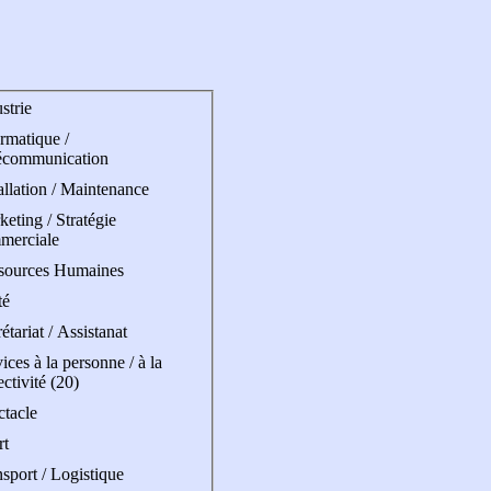
strie
rmatique /
écommunication
allation / Maintenance
eting / Stratégie
merciale
sources Humaines
té
étariat / Assistanat
ices à la personne / à la
ectivité (20)
ctacle
rt
sport / Logistique