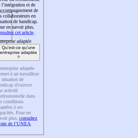
 l’intégration et de
’accompagnement de
s collaborateurs en
tuation de handicap.
ur en savoir plus,
nsultez cet article
.
treprise adaptée
Qu'est-ce qu'une
entreprise adaptée
?
entreprise adaptée
rmet à un travailleur
 situation de
ndicap d'exercer
e activité
ofessionnelle dans
s conditions
aptées à ses
pacités. Pour en
voir plus,
consultez
 site de l’UNEA
.