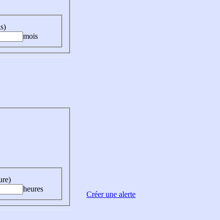
s)
mois
ure)
heures
Créer une alerte