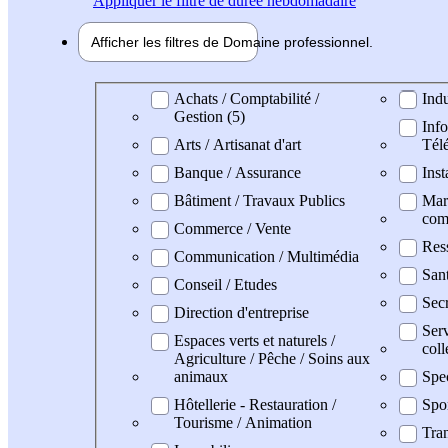
Appliquer
le filtre de durée hebdomadaire
Afficher les filtres de
Domaine pro
fessionnel
Domaine professionel
Achats / Comptabilité /
Indu
Gestion (5)
Info
Arts / Artisanat d'art
Tél
Banque / Assurance
Inst
Bâtiment / Travaux Publics
Mark
com
Commerce / Vente
Res
Communication / Multimédia
San
Conseil / Etudes
Secr
Direction d'entreprise
Serv
Espaces verts et naturels /
coll
Agriculture / Pêche / Soins aux
animaux
Spe
Hôtellerie - Restauration /
Spo
Tourisme / Animation
Tran