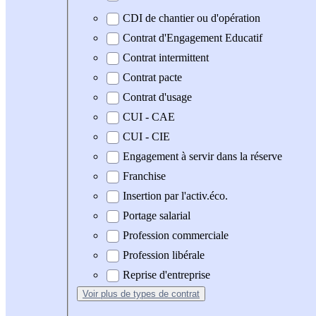
CDI de chantier ou d'opération
Contrat d'Engagement Educatif
Contrat intermittent
Contrat pacte
Contrat d'usage
CUI - CAE
CUI - CIE
Engagement à servir dans la réserve
Franchise
Insertion par l'activ.éco.
Portage salarial
Profession commerciale
Profession libérale
Reprise d'entreprise
Voir plus
de types de contrat