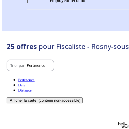
employeur reconnu
25 offres
pour Fiscaliste - Rosny-sou
Trier par
Pertinence
Pertinence
Date
Distance
Afficher la carte
(contenu non-accessible)