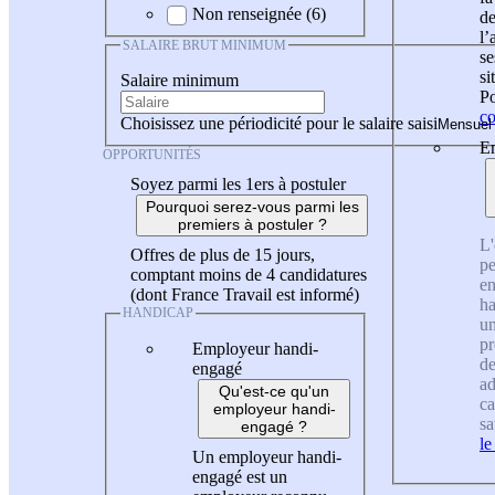
Non renseignée (6)
de
l
SALAIRE BRUT MINIMUM
se
si
Salaire minimum
Po
co
Choisissez une périodicité pour le salaire saisi
En
OPPORTUNITÉS
Soyez parmi les 1ers à postuler
Pourquoi serez-vous parmi les
premiers à postuler ?
L'
Offres de plus de 15 jours,
pe
comptant moins de 4 candidatures
en
(dont France Travail est informé)
ha
HANDICAP
un
pr
Employeur handi-
de
engagé
ad
Qu'est-ce qu'un
ca
employeur handi-
sa
engagé ?
le
Un employeur handi-
engagé est un