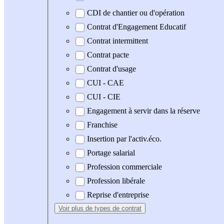
CDI de chantier ou d'opération
Contrat d'Engagement Educatif
Contrat intermittent
Contrat pacte
Contrat d'usage
CUI - CAE
CUI - CIE
Engagement à servir dans la réserve
Franchise
Insertion par l'activ.éco.
Portage salarial
Profession commerciale
Profession libérale
Reprise d'entreprise
Voir plus
de types de contrat