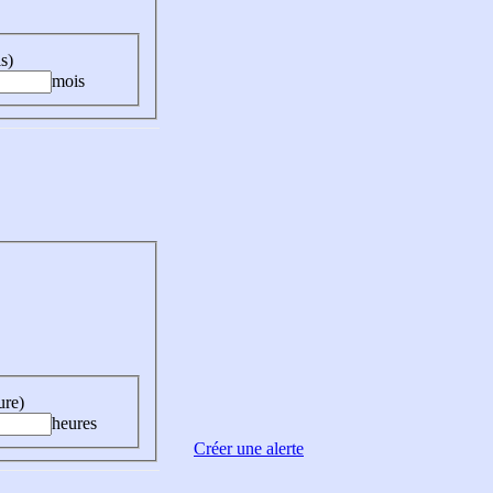
s)
mois
ure)
heures
Créer une alerte