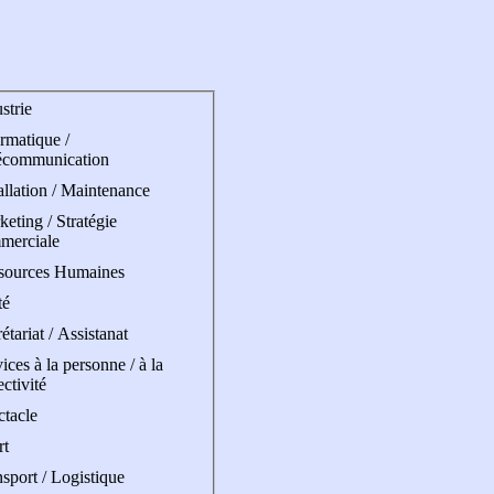
strie
rmatique /
écommunication
allation / Maintenance
eting / Stratégie
merciale
sources Humaines
té
étariat / Assistanat
ices à la personne / à la
ectivité
ctacle
rt
sport / Logistique