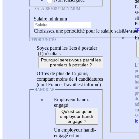
de
l
SALAIRE BRUT MINIMUM
se
si
Salaire minimum
Po
co
Choisissez une périodicité pour le salaire saisi
En
OPPORTUNITÉS
Soyez parmi les 1ers à postuler
(1)
résultats
Pourquoi serez-vous parmi les
L'
premiers à postuler ?
pe
Offres de plus de 15 jours,
en
comptant moins de 4 candidatures
ha
(dont France Travail est informé)
un
HANDICAP
pr
de
Employeur handi-
ad
engagé
ca
Qu'est-ce qu'un
sa
employeur handi-
le
engagé ?
Un employeur handi-
engagé est un