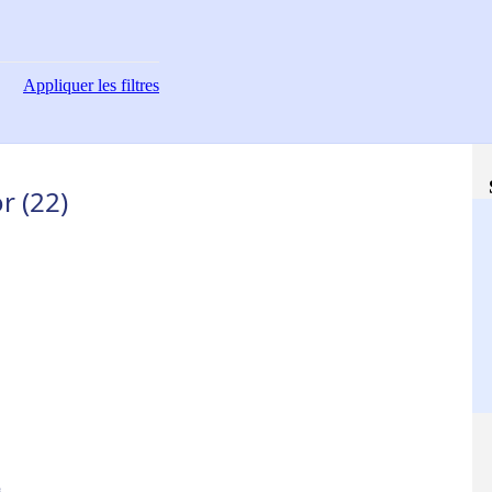
Appliquer
les filtres
r (22)