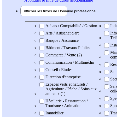
Appliquer
le filtre de durée hebdomadaire
Afficher les filtres de
Domaine pro
fessionnel
Domaine professionel
Achats / Comptabilité / Gestion
Indu
Arts / Artisanat d'art
Info
Tél
Banque / Assurance
Inst
Bâtiment / Travaux Publics
Mark
Commerce / Vente (2)
com
Communication / Multimédia
Res
Conseil / Etudes
San
Direction d'entreprise
Secr
Espaces verts et naturels /
Serv
Agriculture / Pêche / Soins aux
coll
animaux (1)
Spe
Hôtellerie - Restauration /
Tourisme / Animation
Spo
Immobilier
Tran