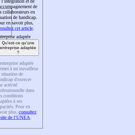
 l’intégration et de
’accompagnement de
s collaborateurs en
tuation de handicap.
ur en savoir plus,
nsultez cet article
.
treprise adaptée
Qu'est-ce qu'une
entreprise adaptée
?
entreprise adaptée
rmet à un travailleur
 situation de
ndicap d'exercer
e activité
ofessionnelle dans
s conditions
aptées à ses
pacités. Pour en
voir plus,
consultez
 site de l’UNEA
.