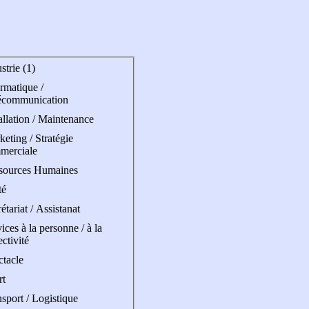
strie (1)
rmatique /
écommunication
allation / Maintenance
eting / Stratégie
merciale
sources Humaines
té
étariat / Assistanat
ices à la personne / à la
ectivité
ctacle
rt
sport / Logistique