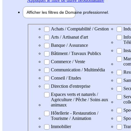
Appliquer
le filtre de durée hebdomadaire
Afficher les filtres de
Domaine pro
fessionnel
Domaine professionel
Achats / Comptabilité / Gestion
Indu
Arts / Artisanat d'art
Info
Tél
Banque / Assurance
Inst
Bâtiment / Travaux Publics
Mark
Commerce / Vente
com
Communication / Multimédia
Res
Conseil / Etudes
San
Direction d'entreprise
Secr
Espaces verts et naturels /
Serv
Agriculture / Pêche / Soins aux
coll
animaux
Spe
Hôtellerie - Restauration /
Tourisme / Animation
Spo
Immobilier
Tran