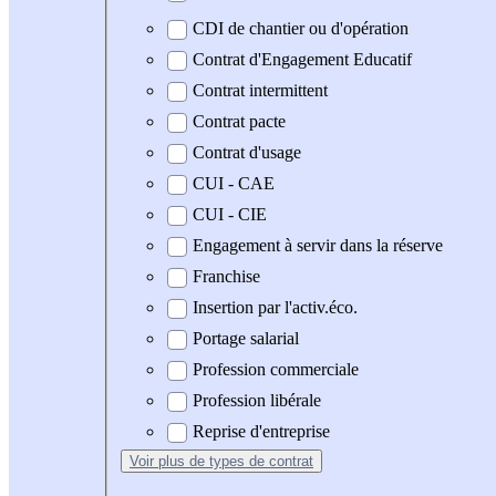
CDI de chantier ou d'opération
Contrat d'Engagement Educatif
Contrat intermittent
Contrat pacte
Contrat d'usage
CUI - CAE
CUI - CIE
Engagement à servir dans la réserve
Franchise
Insertion par l'activ.éco.
Portage salarial
Profession commerciale
Profession libérale
Reprise d'entreprise
Voir plus
de types de contrat