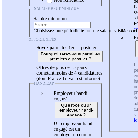
de
l
SALAIRE BRUT MINIMUM
se
si
Salaire minimum
Po
co
Choisissez une périodicité pour le salaire saisi
En
OPPORTUNITÉS
Soyez parmi les 1ers à postuler
Pourquoi serez-vous parmi les
premiers à postuler ?
L'
Offres de plus de 15 jours,
pe
comptant moins de 4 candidatures
en
(dont France Travail est informé)
ha
HANDICAP
un
pr
Employeur handi-
de
engagé
ad
Qu'est-ce qu'un
ca
employeur handi-
sa
engagé ?
le
Un employeur handi-
engagé est un
employeur reconnu