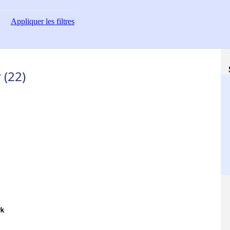
Appliquer
les filtres
 (22)