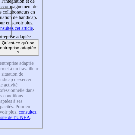
 l’intégration et de
’accompagnement de
s collaborateurs en
tuation de handicap.
ur en savoir plus,
nsultez cet article
.
treprise adaptée
Qu'est-ce qu'une
entreprise adaptée
?
entreprise adaptée
rmet à un travailleur
 situation de
ndicap d'exercer
e activité
ofessionnelle dans
s conditions
aptées à ses
pacités. Pour en
voir plus,
consultez
 site de l’UNEA
.