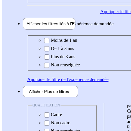
Appliquer
le fil
Afficher les filtres liés à l'
Expérience
demandée
Expérience demandée
Moins de 1 an
De 1 à 3 ans
Plus de 3 ans
Non renseignée
Appliquer
le filtre de l'expérience demandée
Afficher
Plus de
filtres
QUALIFICATION
pa
Ca
Cadre
pa
ac
Non cadre
fa
Non renseignée