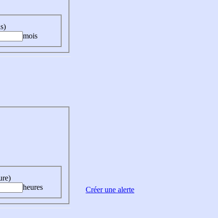
s)
mois
ure)
heures
Créer une alerte