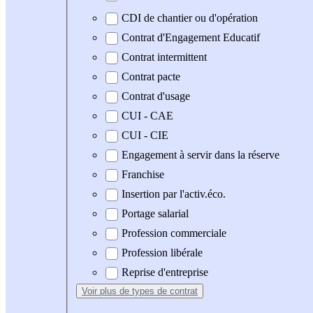
CDI de chantier ou d'opération
Contrat d'Engagement Educatif
Contrat intermittent
Contrat pacte
Contrat d'usage
CUI - CAE
CUI - CIE
Engagement à servir dans la réserve
Franchise
Insertion par l'activ.éco.
Portage salarial
Profession commerciale
Profession libérale
Reprise d'entreprise
Voir plus
de types de contrat