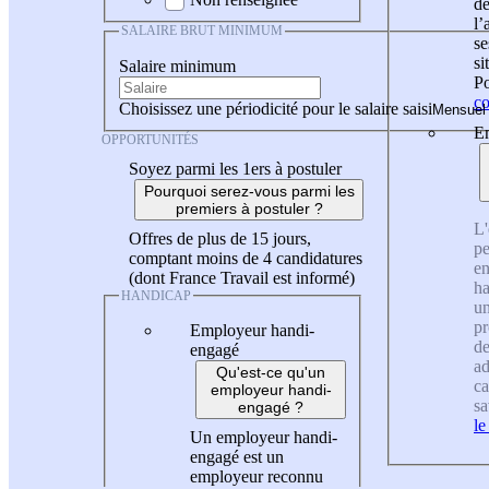
de
l
SALAIRE BRUT MINIMUM
se
si
Salaire minimum
Po
co
Choisissez une périodicité pour le salaire saisi
En
OPPORTUNITÉS
Soyez parmi les 1ers à postuler
Pourquoi serez-vous parmi les
premiers à postuler ?
L'
Offres de plus de 15 jours,
pe
comptant moins de 4 candidatures
en
(dont France Travail est informé)
ha
HANDICAP
un
pr
Employeur handi-
de
engagé
ad
Qu'est-ce qu'un
ca
employeur handi-
sa
engagé ?
le
Un employeur handi-
engagé est un
employeur reconnu