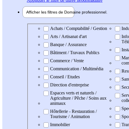
Appliquer
le filtre de durée hebdomadaire
Afficher les filtres de
Domaine pro
fessionnel
Domaine professionel
Achats / Comptabilité / Gestion
Indu
Arts / Artisanat d'art
Info
Tél
Banque / Assurance
Inst
Bâtiment / Travaux Publics
Mark
Commerce / Vente
com
Communication / Multimédia
Res
Conseil / Etudes
San
Direction d'entreprise
Secr
Espaces verts et naturels /
Serv
Agriculture / Pêche / Soins aux
coll
animaux
Spe
Hôtellerie - Restauration /
Tourisme / Animation
Spo
Immobilier
Tran