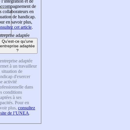
 l’intégration et de
’accompagnement de
s collaborateurs en
tuation de handicap.
ur en savoir plus,
nsultez cet article
.
treprise adaptée
Qu'est-ce qu'une
entreprise adaptée
?
entreprise adaptée
rmet à un travailleur
 situation de
ndicap d'exercer
e activité
ofessionnelle dans
s conditions
aptées à ses
pacités. Pour en
voir plus,
consultez
 site de l’UNEA
.