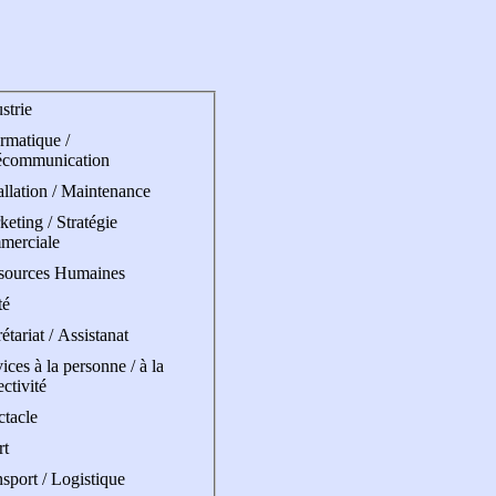
strie
rmatique /
écommunication
allation / Maintenance
eting / Stratégie
merciale
sources Humaines
té
étariat / Assistanat
ices à la personne / à la
ectivité
ctacle
rt
sport / Logistique