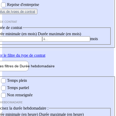
Reprise d'entreprise
plus
de types de contrat
 DE CONTRAT
ée de contrat
ée minimale (en mois)
Durée maximale (en mois)
mois
er
le filtre du type de contrat
les filtres de
Durée hebdo
madaire
 hebdomadaire
Temps plein
Temps partiel
Non renseignée
 HEBDOMADAIRE
cisez la durée hebdomadaire :
ée minimale (en heure)
Durée maximale (en heure)