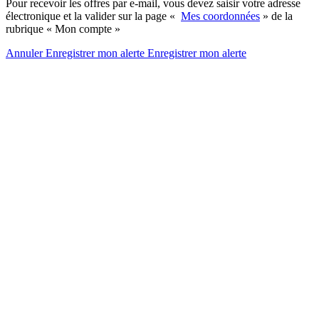
Pour recevoir les offres par e-mail, vous devez saisir votre adresse
électronique et la valider sur la page «
Mes coordonnées
» de la
rubrique « Mon compte »
Annuler
Enregistrer mon alerte
Enregistrer
mon alerte