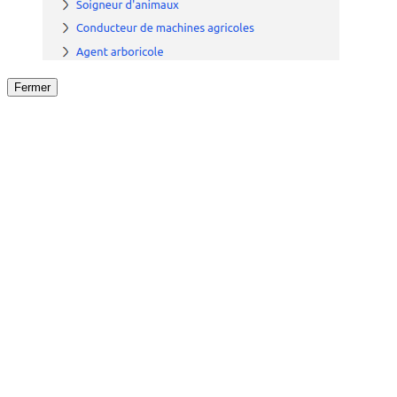
Fermer
Fermer
le détail de l'offre
/
Offre
sur
Offre précéden