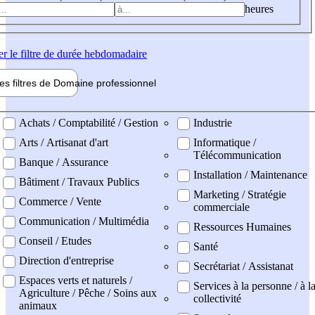
heures
er
le filtre de durée hebdomadaire
les filtres de
Domaine pro
fessionnel
ne professionel
Achats / Comptabilité / Gestion
Industrie
Arts / Artisanat d'art
Informatique /
Télécommunication
Banque / Assurance
Installation / Maintenance
Bâtiment / Travaux Publics
Marketing / Stratégie
Commerce / Vente
commerciale
Communication / Multimédia
Ressources Humaines
Conseil / Etudes
Santé
Direction d'entreprise
Secrétariat / Assistanat
Espaces verts et naturels /
Services à la personne / à l
Agriculture / Pêche / Soins aux
collectivité
animaux