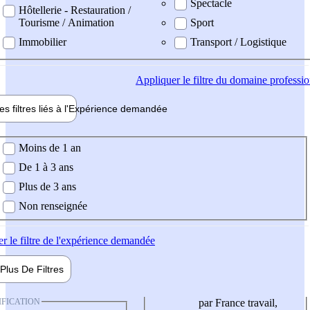
Spectacle
Hôtellerie - Restauration /
Tourisme / Animation
Sport
Immobilier
Transport / Logistique
Appliquer
le filtre du domaine professi
es filtres liés à l'
Expérience
demandée
ience demandée
Moins de 1 an
De 1 à 3 ans
Plus de 3 ans
Non renseignée
er
le filtre de l'expérience demandée
Plus De
Filtres
IFICATION
par France travail,