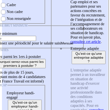
Cap emploi et ses
Cadre
partenaires pour ses
actions concrètes en
Non cadre
faveur du recrutement,
Non renseignée
de l’intégration et de
l’accompagnement de
IRE BRUT MINIMUM
ses collaborateurs en
situation de handicap.
re minimum
Pour en savoir plus,
consultez cet article
.
ssez une périodicité pour le salaire saisi
Entreprise adaptée
NITÉS
Qu'est-ce qu'une
z parmi les 1ers à postuler
entreprise adaptée
?
urquoi serez-vous parmi les
premiers à postuler ?
L'entreprise adaptée
es de plus de 15 jours,
permet à un travailleur
tant moins de 4 candidatures
en situation de
t France Travail est informé)
handicap d'exercer
ICAP
une activité
professionnelle dans
Employeur handi-
des conditions
engagé
adaptées à ses
Qu'est-ce qu'un
capacités. Pour en
employeur handi-
savoir plus,
consultez