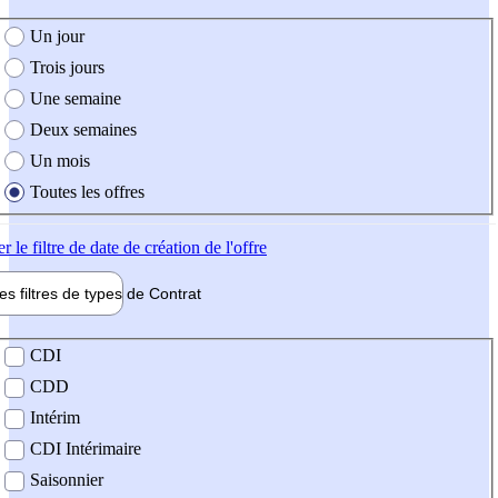
e création de l'offre
Un jour
Trois jours
Une semaine
Deux semaines
Un mois
Toutes les offres
er
le filtre de date de création de l'offre
les filtres de types de
Contrat
de contrat
CDI
CDD
Intérim
CDI Intérimaire
Saisonnier