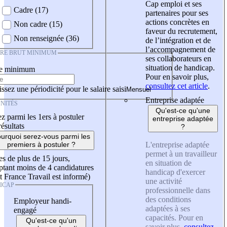
Cap emploi et ses
Cadre (17)
partenaires pour ses
actions concrètes en
Non cadre (15)
faveur du recrutement,
Non renseignée (36)
de l’intégration et de
l’accompagnement de
IRE BRUT MINIMUM
ses collaborateurs en
situation de handicap.
re minimum
Pour en savoir plus,
consultez cet article
.
ssez une périodicité pour le salaire saisi
Entreprise adaptée
NITÉS
Qu'est-ce qu'une
z parmi les 1ers à postuler
entreprise adaptée
résultats
?
urquoi serez-vous parmi les
L'entreprise adaptée
premiers à postuler ?
permet à un travailleur
es de plus de 15 jours,
en situation de
tant moins de 4 candidatures
handicap d'exercer
t France Travail est informé)
une activité
ICAP
professionnelle dans
des conditions
Employeur handi-
adaptées à ses
engagé
capacités. Pour en
Qu'est-ce qu'un
savoir plus,
consultez