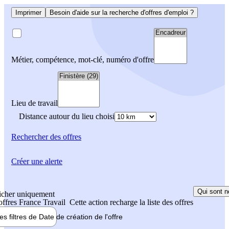
Imprimer
Besoin d'aide sur la recherche d'offres d'emploi ?
Métier, compétence, mot-clé, numéro d'offre
Lieu de travail
Distance autour du lieu choisi
Rechercher
des offres
Créer une alerte
Qui sont n
icher uniquement
 offres France Travail
Cette action recharge la liste des offres
les filtres de
Date de création
de l'offre