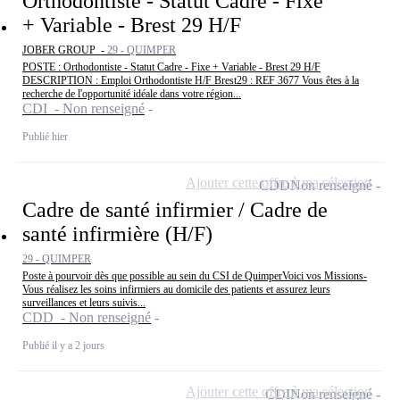
Orthodontiste - Statut Cadre - Fixe
+ Variable - Brest 29 H/F
JOBER GROUP -
29 - QUIMPER
POSTE : Orthodontiste - Statut Cadre - Fixe + Variable - Brest 29 H/F
DESCRIPTION : Emploi Orthodontiste H/F Brest29 : REF 3677 Vous êtes à la
recherche de l'opportunité idéale dans votre région...
CDI - Non renseigné
Publié hier
Ajouter cette offre à ma sélection
CDD
Non renseigné
Cadre de santé infirmier / Cadre de
santé infirmière (H/F)
29 - QUIMPER
Poste à pourvoir dès que possible au sein du CSI de QuimperVoici vos Missions-
Vous réalisez les soins infirmiers au domicile des patients et assurez leurs
surveillances et leurs suivis...
CDD - Non renseigné
Publié il y a 2 jours
Ajouter cette offre à ma sélection
CDI
Non renseigné