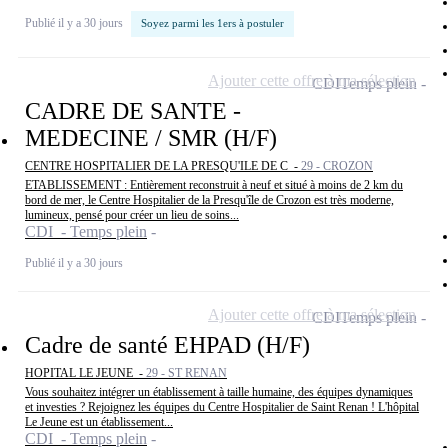
Publié il y a 30 jours
Soyez parmi les 1ers à postuler
Ajouter cette offre à ma sélection
CDI
Temps plein
CADRE DE SANTE -
MEDECINE / SMR (H/F)
CENTRE HOSPITALIER DE LA PRESQU'ILE DE C -
29 - CROZON
ETABLISSEMENT : Entièrement reconstruit à neuf et situé à moins de 2 km du
bord de mer, le Centre Hospitalier de la Presqu'île de Crozon est très moderne,
lumineux, pensé pour créer un lieu de soins...
CDI - Temps plein
Publié il y a 30 jours
Ajouter cette offre à ma sélection
CDI
Temps plein
Cadre de santé EHPAD (H/F)
HOPITAL LE JEUNE -
29 - ST RENAN
Vous souhaitez intégrer un établissement à taille humaine, des équipes dynamiques
et investies ? Rejoignez les équipes du Centre Hospitalier de Saint Renan ! L'hôpital
Le Jeune est un établissement...
CDI - Temps plein