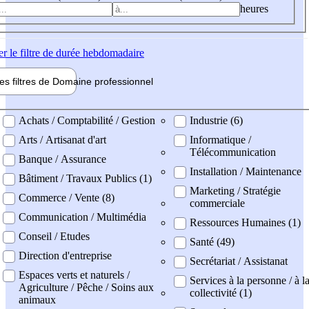
heures
er
le filtre de durée hebdomadaire
les filtres de
Domaine pro
fessionnel
ne professionel
Achats / Comptabilité / Gestion
Industrie (6)
Arts / Artisanat d'art
Informatique /
Télécommunication
Banque / Assurance
Installation / Maintenance
Bâtiment / Travaux Publics (1)
Marketing / Stratégie
Commerce / Vente (8)
commerciale
Communication / Multimédia
Ressources Humaines (1)
Conseil / Etudes
Santé (49)
Direction d'entreprise
Secrétariat / Assistanat
Espaces verts et naturels /
Services à la personne / à l
Agriculture / Pêche / Soins aux
collectivité (1)
animaux