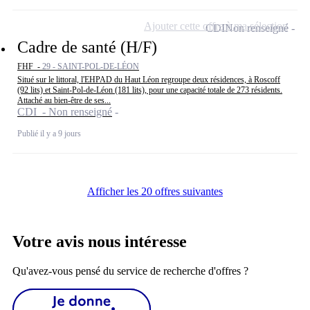
Ajouter cette offre à ma sélection
CDI
Non renseigné
Cadre de santé (H/F)
FHF -
29 - SAINT-POL-DE-LÉON
Situé sur le littoral, l'EHPAD du Haut Léon regroupe deux résidences, à Roscoff
(92 lits) et Saint-Pol-de-Léon (181 lits), pour une capacité totale de 273 résidents.
Attaché au bien-être de ses...
CDI - Non renseigné
Publié il y a 9 jours
Afficher les 20 offres suivantes
Votre avis nous intéresse
Qu'avez-vous pensé du service de recherche d'offres ?