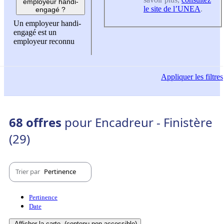
employeur handi-
le site de l’UNEA
.
engagé ?
Un employeur handi-
engagé est un
employeur reconnu
Appliquer
les filtres
68 offres
pour Encadreur - Finistère
(29)
Trier par
Pertinence
Pertinence
Date
Afficher la carte
(contenu non-accessible)