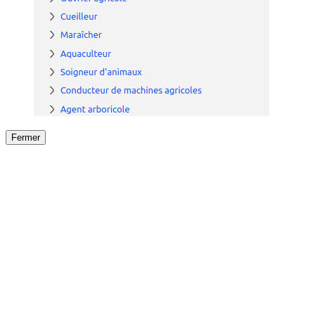
Fermer
Fermer
le détail de l'offre
/
Offre
sur
Offre précéden