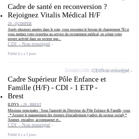
Cadre de santé en reconversion ?
Rejoignez Vitalis Médical H/F
29 - QUIMPER
Après plusieurs années dans le soin, vous ressentez le besoin de changement ?Et si
vous mettiez votre expertise au service du recrutement médical, en créant votre
propre activité dans un secteur que...
CDI - Non renseigné
Publié il y a 3 jours
Ajouter cette offre à ma sélection
CDI
Non renseigné
Cadre Supérieur Pôle Enfance et
Famille (H/F) - CDI - 1 ETP -
Brest
ILDYS -
29 - BREST
Missions principales : Sous l'autorité du Directeur du Pôle Enfance & Famille, vous
: * Assurer le management des équipes d'encadrement (cadres du secteur social) *
Animez, encadrez, accompagner et...
CDI - Non renseigné
Publié il y a 3 jours