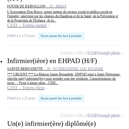
FOYER DE KERVALLON -
29 - BREST
L'Association Don Bosco, acteur majeur du secteur social et médico-social en
Finistère, intervient sur les champs du Handicap et de la Santé, de la Prévention et
de la Protection de l'Enfance, de la...
CDD - Temps partiel
Publié il y a 23 jours
Soyez parmi les 1ers à postuler
Ajouter cette offre à ma sélection
CDD
Temps plein
Infirmier(ière) en EHPAD (H/F)
SAINTE BERNADETTE -
29 - ST THEGONNEC LOC EGUINER
*** URGENT *** La Maison Sainte Bernadette, EHPAD situé à Saint-Thégonnec,
cherche un(e) infirmier(ère) pour prendre soin des résidents. Caractéristiques du
poste : - Poste à temps plein - CDD...
CDD - Temps plein
Publié il y a 25 jours
Soyez parmi les 1ers à postuler
Ajouter cette offre à ma sélection
CDD
Temps plein
Un(e) infirmier(ère) diplômé(e)