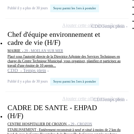
Publié il y a plus de 30 jours
Soyez parmi les 1ers à postuler
Ajouter cette offre à ma sélection
CDD
Temps plein
Chef d'équipe environnement et
cadre de vie (H/F)
MAIRIE -
29 - MOELAN SUR MER
Placé sous l'autorité directe de la Directrice Adjointe des Services Techniques en
charge du Centre Technique Municipal, vous organisez, planifiez et participez au
travail d'une équipe de 10 agents...
CDD - Temps plein
Publié il y a plus de 30 jours
Soyez parmi les 1ers à postuler
Ajouter cette offre à ma sélection
CDI
Temps plein
CADRE DE SANTE - EHPAD
(H/F)
CENTRE HOSPITALIER DE CROZON -
29 - CROZON
ETABLISSEMENT : Entièrement reconstruit à neuf et situé à moins de 2 km du