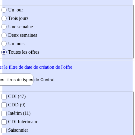
e création de l'offre
Un jour
Trois jours
Une semaine
Deux semaines
Un mois
Toutes les offres
er
le filtre de date de création de l'offre
les filtres de types de
Contrat
de contrat
CDI (47)
CDD (9)
Intérim (11)
CDI Intérimaire
Saisonnier