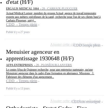
d'etat (H/F)
ERGALIS MEDICAL 1064 -
29 - CARHAIX-PLOUGUER
Actual Médical Lorient, membre du groupe Actual, agence de travail temporaire
experte aux métiers spécifiques de la santé, recherche pour l'un de ses clients basé à
Carhaix-Plouguer, un(e)...
CDD - Temps plein
Publié il y a 27 jours
Ajouter cette offre à ma sélection
CDD
Temps plein
Menuisier agenceur en
apprentissage 1930648 (H/F)
AFPA ENTREPRISES -
29 - PLONÉOUR-LANVERN
Le centre Afpa de Quimper recherche, pour une entreprise partenaire, un/une
Menuisier agenceur dans le cadre d'une formation en alternance. Missions : 1.
Fabriquer des éléments d'un agencement...
CDD - Temps plein
Publié il y a 13 jours
Ajouter cette offre à ma sélection
CDI
Non renseigné