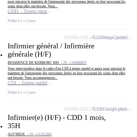
pour mission le maintien de l'autonomie des personnes âgées en leur procurant les
soins dont elles ont besoin. Vous...
CDD - Temps plein
Publié il y a 2 jours
Ajouter cette offre à ma sélection
CDI
Temps partiel
Infirmier général / Infirmière
générale (H/F)
RESIDENCE DE KERBORC HIS -
29 - COMBRIT
Vous interviendrez dans le cadre d'un CDI à temps partiel et aurez pour mission le
maintien de l'autonomie des personnes âgées en leur procurant les soins dont elles
ont besoin. Vous accompagnerez...
CDI - Temps partiel
Publié il y a 2 jours
Ajouter cette offre à ma sélection
CDD
Temps plein
Infirmier(e) (H/F) - CDD 1 mois,
35H
ALV'HEOL -
29 - GUILERS