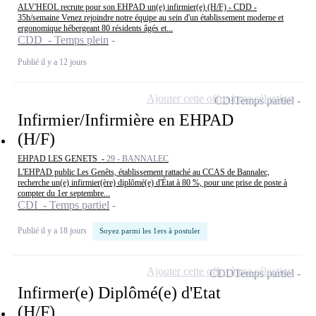
ALV'HEOL recrute pour son EHPAD un(e) infirmier(e) (H/F) - CDD -
35h/semaine Venez rejoindre notre équipe au sein d'un établissement moderne et
ergonomique hébergeant 80 résidents âgés et...
CDD - Temps plein
Publié il y a 12 jours
Ajouter cette offre à ma sélection
CDI
Temps partiel
Infirmier/Infirmière en EHPAD
(H/F)
EHPAD LES GENETS -
29 - BANNALEC
L'EHPAD public Les Genêts, établissement rattaché au CCAS de Bannalec,
recherche un(e) infirmier(ère) diplômé(e) d'État à 80 %, pour une prise de poste à
compter du 1er septembre...
CDI - Temps partiel
Publié il y a 18 jours
Soyez parmi les 1ers à postuler
Ajouter cette offre à ma sélection
CDD
Temps partiel
Infirmer(e) Diplômé(e) d'Etat
(H/F)