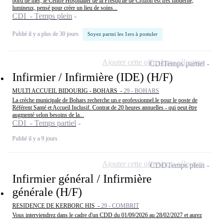
bord de mer, le Centre Hospitalier de la Presqu'île de Crozon est très moderne,
lumineux, pensé pour créer un lieu de soins...
CDI - Temps plein
Publié il y a plus de 30 jours
Soyez parmi les 1ers à postuler
Ajouter cette offre à ma sélection
CDI
Temps partiel
Infirmier / Infirmière (IDE) (H/F)
MULTI ACCUEIL BIDOURIG - BOHARS -
29 - BOHARS
La crèche municipale de Bohars recherche un.e professionnel.le pour le poste de
Référent Santé et Accueil Inclusif. Contrat de 20 heures annuelles - qui peut être
augmenté selon besoins de la...
CDI - Temps partiel
Publié il y a 9 jours
Ajouter cette offre à ma sélection
CDD
Temps plein
Infirmier général / Infirmière
générale (H/F)
RESIDENCE DE KERBORC HIS -
29 - COMBRIT
Vous interviendrez dans le cadre d'un CDD du 01/09/2026 au 28/02/2027 et aurez