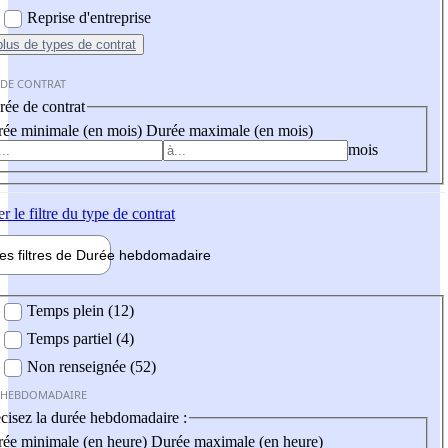
Reprise d'entreprise
plus
de types de contrat
 DE CONTRAT
ée de contrat
ée minimale (en mois)
Durée maximale (en mois)
mois
er
le filtre du type de contrat
les filtres de
Durée hebdo
madaire
 hebdomadaire
Temps plein (12)
Temps partiel (4)
Non renseignée (52)
 HEBDOMADAIRE
cisez la durée hebdomadaire :
ée minimale (en heure)
Durée maximale (en heure)