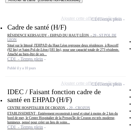
Ajouter cette offre à ma sélection
CDI
Temps plein
Cadre de santé (H/F)
RÉSIDENCE KERSAUDY - EHPAD DU HAUT LÉON -
29 - ST POL DE
LEON
Situé sur le littoral, l'EHPAD du Haut Léon regroupe deux résidences, à Roscoff
(92 lits) et Saint-Pol-de-Léon (181 lits), pour une capacité totale de 273 résidents.
Attaché au bien-être de ses...
CDI - Temps plein
Publié il y a 10 jours
Ajouter cette offre à ma sélection
CDI
Temps plein
IDEC / Faisant fonction cadre de
santé en EHPAD (H/F)
CENTRE HOSPITALIER DE CROZON -
29 - CROZON
ETABLISSEMENT : Entièrement reconstruit à neuf et situé à moins de 2 km du
bord de mer, le Centre Hospitalier de la Presqu'île de Crozon est très moderne,
lumineux, pensé pour créer un lieu de soins...
CDI - Temps plein