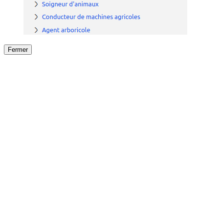
Fermer
Fermer
le détail de l'offre
/
Offre
sur
Offre précéden