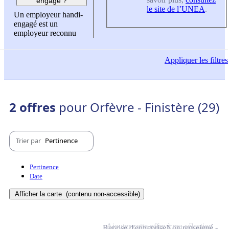
engagé ?
le site de l’UNEA
.
Un employeur handi-
engagé est un
employeur reconnu
Appliquer
les filtres
2 offres
pour Orfèvre - Finistère (29)
Trier par
Pertinence
Pertinence
Date
Afficher la carte
(contenu non-accessible)
Ajouter cette offre à ma sélection
Reprise d'entreprise
Non renseigné