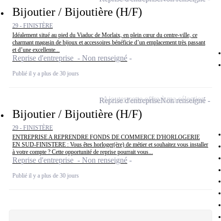
Bijoutier / Bijoutière (H/F)
29 - FINISTÈRE
Idéalement situé au pied du Viaduc de Morlaix, en plein cœur du centre-ville, ce
charmant magasin de bijoux et accessoires bénéficie d’un emplacement très passant
et d’une excellente...
Reprise d'entreprise - Non renseigné
Publié il y a plus de 30 jours
Ajouter cette offre à ma sélection
Reprise d'entreprise
Non renseigné
Bijoutier / Bijoutière (H/F)
29 - FINISTÈRE
ENTREPRISE A REPRENDRE FONDS DE COMMERCE D'HORLOGERIE
EN SUD-FINISTERE : Vous êtes horloger(ère) de métier et souhaitez vous installer
à votre compte ? Cette opportunité de reprise pourrait vous...
Reprise d'entreprise - Non renseigné
Publié il y a plus de 30 jours