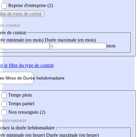
Reprise d'entreprise (2)
plus
de types de contrat
 DE CONTRAT
ée de contrat
ée minimale (en mois)
Durée maximale (en mois)
mois
er
le filtre du type de contrat
les filtres de
Durée hebdo
madaire
 hebdomadaire
Temps plein
Temps partiel
Non renseignée (2)
 HEBDOMADAIRE
cisez la durée hebdomadaire :
ée minimale (en heure)
Durée maximale (en heure)