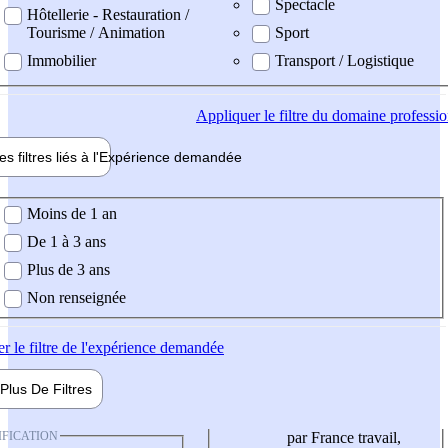
Spectacle
Hôtellerie - Restauration /
Tourisme / Animation
Sport
Immobilier
Transport / Logistique
Appliquer
le filtre du domaine professi
es filtres liés à l'
Expérience
demandée
ience demandée
Moins de 1 an
De 1 à 3 ans
Plus de 3 ans
Non renseignée
er
le filtre de l'expérience demandée
Plus De
Filtres
IFICATION
par France travail,