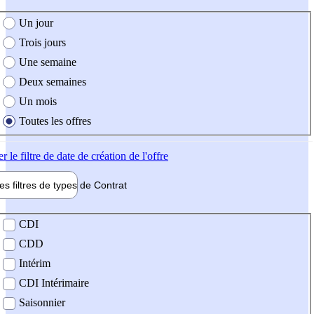
e création de l'offre
Un jour
Trois jours
Une semaine
Deux semaines
Un mois
Toutes les offres
er
le filtre de date de création de l'offre
les filtres de types de
Contrat
de contrat
CDI
CDD
Intérim
CDI Intérimaire
Saisonnier