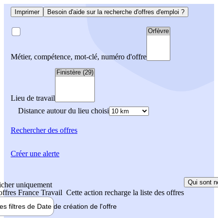
Imprimer
Besoin d'aide sur la recherche d'offres d'emploi ?
Métier, compétence, mot-clé, numéro d'offre
Lieu de travail
Distance autour du lieu choisi
Rechercher
des offres
Créer une alerte
Qui sont n
icher uniquement
 offres France Travail
Cette action recharge la liste des offres
les filtres de
Date de création
de l'offre