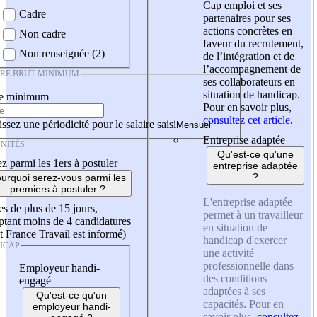
Cap emploi et ses
Cadre
partenaires pour ses
actions concrètes en
Non cadre
faveur du recrutement,
Non renseignée (2)
de l’intégration et de
l’accompagnement de
IRE BRUT MINIMUM
ses collaborateurs en
situation de handicap.
re minimum
Pour en savoir plus,
consultez cet article
.
ssez une périodicité pour le salaire saisi
Entreprise adaptée
NITÉS
Qu'est-ce qu'une
z parmi les 1ers à postuler
entreprise adaptée
?
urquoi serez-vous parmi les
premiers à postuler ?
L'entreprise adaptée
es de plus de 15 jours,
permet à un travailleur
tant moins de 4 candidatures
en situation de
t France Travail est informé)
handicap d'exercer
ICAP
une activité
professionnelle dans
Employeur handi-
des conditions
engagé
adaptées à ses
Qu'est-ce qu'un
capacités. Pour en
employeur handi-
savoir plus,
consultez