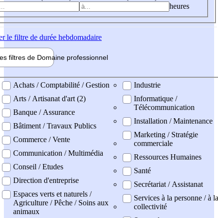
heures
er
le filtre de durée hebdomadaire
les filtres de
Domaine pro
fessionnel
ne professionel
Achats / Comptabilité / Gestion
Industrie
Arts / Artisanat d'art (2)
Informatique /
Télécommunication
Banque / Assurance
Installation / Maintenance
Bâtiment / Travaux Publics
Marketing / Stratégie
Commerce / Vente
commerciale
Communication / Multimédia
Ressources Humaines
Conseil / Etudes
Santé
Direction d'entreprise
Secrétariat / Assistanat
Espaces verts et naturels /
Services à la personne / à l
Agriculture / Pêche / Soins aux
collectivité
animaux