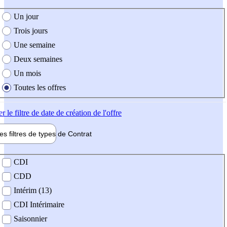
e création de l'offre
Un jour
Trois jours
Une semaine
Deux semaines
Un mois
Toutes les offres
er
le filtre de date de création de l'offre
les filtres de types de
Contrat
de contrat
CDI
CDD
Intérim (13)
CDI Intérimaire
Saisonnier