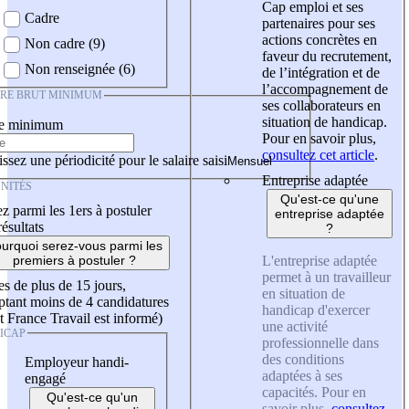
Cap emploi et ses
Cadre
partenaires pour ses
actions concrètes en
Non cadre (9)
faveur du recrutement,
Non renseignée (6)
de l’intégration et de
l’accompagnement de
IRE BRUT MINIMUM
ses collaborateurs en
situation de handicap.
re minimum
Pour en savoir plus,
consultez cet article
.
ssez une périodicité pour le salaire saisi
Entreprise adaptée
NITÉS
Qu'est-ce qu'une
z parmi les 1ers à postuler
entreprise adaptée
résultats
?
urquoi serez-vous parmi les
L'entreprise adaptée
premiers à postuler ?
permet à un travailleur
es de plus de 15 jours,
en situation de
tant moins de 4 candidatures
handicap d'exercer
t France Travail est informé)
une activité
ICAP
professionnelle dans
des conditions
Employeur handi-
adaptées à ses
engagé
capacités. Pour en
Qu'est-ce qu'un
savoir plus,
consultez