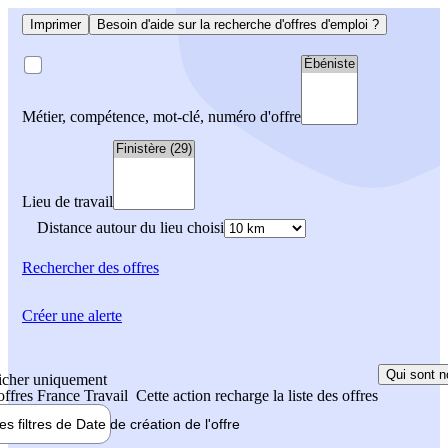
Imprimer
Besoin d'aide sur la recherche d'offres d'emploi ?
Métier, compétence, mot-clé, numéro d'offre
Lieu de travail
Distance autour du lieu choisi
Rechercher
des offres
Créer une alerte
Qui sont n
icher uniquement
 offres France Travail
Cette action recharge la liste des offres
les filtres de
Date de création
de l'offre