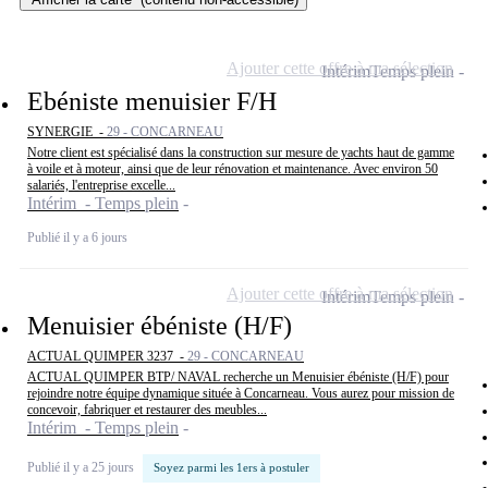
Ajouter cette offre à ma sélection
Intérim
Temps plein
Ebéniste menuisier F/H
SYNERGIE -
29 - CONCARNEAU
Notre client est spécialisé dans la construction sur mesure de yachts haut de gamme
à voile et à moteur, ainsi que de leur rénovation et maintenance. Avec environ 50
salariés, l'entreprise excelle...
Intérim - Temps plein
Publié il y a 6 jours
Ajouter cette offre à ma sélection
Intérim
Temps plein
Menuisier ébéniste (H/F)
ACTUAL QUIMPER 3237 -
29 - CONCARNEAU
ACTUAL QUIMPER BTP/ NAVAL recherche un Menuisier ébéniste (H/F) pour
rejoindre notre équipe dynamique située à Concarneau. Vous aurez pour mission de
concevoir, fabriquer et restaurer des meubles...
Intérim - Temps plein
Publié il y a 25 jours
Soyez parmi les 1ers à postuler