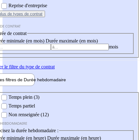
Reprise d'entreprise
plus
de types de contrat
 DE CONTRAT
ée de contrat
ée minimale (en mois)
Durée maximale (en mois)
mois
er
le filtre du type de contrat
les filtres de
Durée hebdo
madaire
 hebdomadaire
Temps plein (3)
Temps partiel
Non renseignée (12)
 HEBDOMADAIRE
cisez la durée hebdomadaire :
ée minimale (en heure)
Durée maximale (en heure)