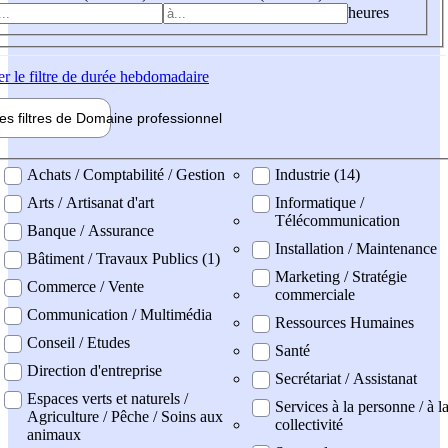
heures
er
le filtre de durée hebdomadaire
les filtres de
Domaine pro
fessionnel
ne professionel
Achats / Comptabilité / Gestion
Industrie (14)
Arts / Artisanat d'art
Informatique /
Télécommunication
Banque / Assurance
Installation / Maintenance
Bâtiment / Travaux Publics (1)
Marketing / Stratégie
Commerce / Vente
commerciale
Communication / Multimédia
Ressources Humaines
Conseil / Etudes
Santé
Direction d'entreprise
Secrétariat / Assistanat
Espaces verts et naturels /
Services à la personne / à l
Agriculture / Pêche / Soins aux
collectivité
animaux