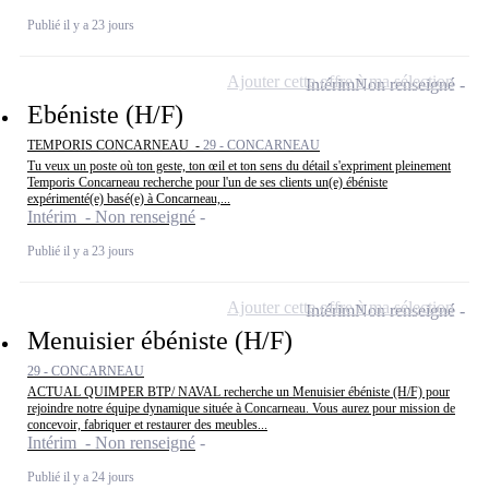
Publié il y a 23 jours
Ajouter cette offre à ma sélection
Intérim
Non renseigné
Ebéniste (H/F)
TEMPORIS CONCARNEAU -
29 - CONCARNEAU
Tu veux un poste où ton geste, ton œil et ton sens du détail s'expriment pleinement
Temporis Concarneau recherche pour l'un de ses clients un(e) ébéniste
expérimenté(e) basé(e) à Concarneau,...
Intérim - Non renseigné
Publié il y a 23 jours
Ajouter cette offre à ma sélection
Intérim
Non renseigné
Menuisier ébéniste (H/F)
29 - CONCARNEAU
ACTUAL QUIMPER BTP/ NAVAL recherche un Menuisier ébéniste (H/F) pour
rejoindre notre équipe dynamique située à Concarneau. Vous aurez pour mission de
concevoir, fabriquer et restaurer des meubles...
Intérim - Non renseigné
Publié il y a 24 jours