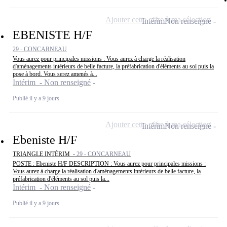
Ajouter cette offre à ma sélection
Intérim
Non renseigné
EBENISTE H/F
29 - CONCARNEAU
Vous aurez pour principales missions : Vous aurez à charge la réalisation
d'aménagements intérieurs de belle facture, la préfabrication d'éléments au sol puis la
pose à bord. Vous serez amenés à...
Intérim - Non renseigné
Publié il y a 9 jours
Ajouter cette offre à ma sélection
Intérim
Non renseigné
Ebeniste H/F
TRIANGLE INTÉRIM -
29 - CONCARNEAU
POSTE : Ebeniste H/F DESCRIPTION : Vous aurez pour principales missions :
Vous aurez à charge la réalisation d'aménagements intérieurs de belle facture, la
préfabrication d'éléments au sol puis la...
Intérim - Non renseigné
Publié il y a 9 jours