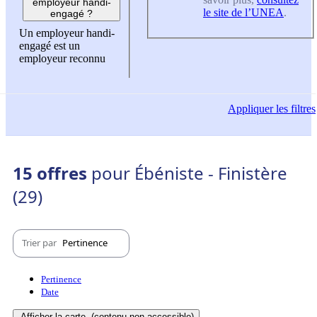
employeur handi-
le site de l’UNEA
.
engagé ?
Un employeur handi-
engagé est un
employeur reconnu
Appliquer
les filtres
15 offres
pour Ébéniste - Finistère
(29)
Trier par
Pertinence
Pertinence
Date
Afficher la carte
(contenu non-accessible)