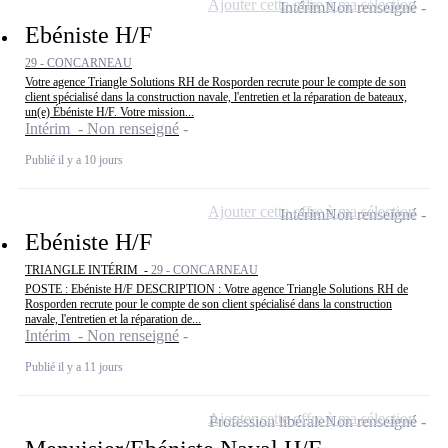
Ajouter cette offre à ma sélection
Intérim
Non renseigné
Ebéniste H/F
29 - CONCARNEAU
Votre agence Triangle Solutions RH de Rosporden recrute pour le compte de son
client spécialisé dans la construction navale, l'entretien et la réparation de bateaux,
un(e) Ébéniste H/F. Votre mission...
Intérim - Non renseigné
Publié il y a 10 jours
Ajouter cette offre à ma sélection
Intérim
Non renseigné
Ebéniste H/F
TRIANGLE INTÉRIM -
29 - CONCARNEAU
POSTE : Ebéniste H/F DESCRIPTION : Votre agence Triangle Solutions RH de
Rosporden recrute pour le compte de son client spécialisé dans la construction
navale, l'entretien et la réparation de...
Intérim - Non renseigné
Publié il y a 11 jours
Ajouter cette offre à ma sélection
Profession libérale
Non renseigné