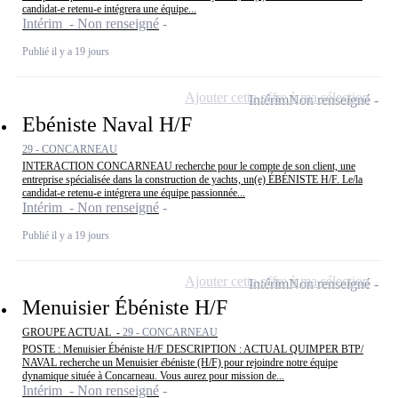
candidat-e retenu-e intégrera une équipe...
Intérim - Non renseigné
Publié il y a 19 jours
Ajouter cette offre à ma sélection
Intérim
Non renseigné
Ebéniste Naval H/F
29 - CONCARNEAU
INTERACTION CONCARNEAU recherche pour le compte de son client, une
entreprise spécialisée dans la construction de yachts, un(e) ÉBÉNISTE H/F. Le/la
candidat-e retenu-e intégrera une équipe passionnée...
Intérim - Non renseigné
Publié il y a 19 jours
Ajouter cette offre à ma sélection
Intérim
Non renseigné
Menuisier Ébéniste H/F
GROUPE ACTUAL -
29 - CONCARNEAU
POSTE : Menuisier Ébéniste H/F DESCRIPTION : ACTUAL QUIMPER BTP/
NAVAL recherche un Menuisier ébéniste (H/F) pour rejoindre notre équipe
dynamique située à Concarneau. Vous aurez pour mission de...
Intérim - Non renseigné