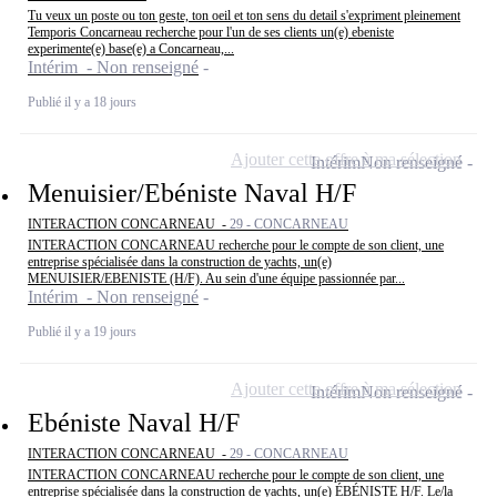
Tu veux un poste ou ton geste, ton oeil et ton sens du detail s'expriment pleinement
Temporis Concarneau recherche pour l'un de ses clients un(e) ebeniste
experimente(e) base(e) a Concarneau,...
Intérim - Non renseigné
Publié il y a 18 jours
Ajouter cette offre à ma sélection
Intérim
Non renseigné
Menuisier/Ebéniste Naval H/F
INTERACTION CONCARNEAU -
29 - CONCARNEAU
INTERACTION CONCARNEAU recherche pour le compte de son client, une
entreprise spécialisée dans la construction de yachts, un(e)
MENUISIER/EBENISTE (H/F). Au sein d'une équipe passionnée par...
Intérim - Non renseigné
Publié il y a 19 jours
Ajouter cette offre à ma sélection
Intérim
Non renseigné
Ebéniste Naval H/F
INTERACTION CONCARNEAU -
29 - CONCARNEAU
INTERACTION CONCARNEAU recherche pour le compte de son client, une
entreprise spécialisée dans la construction de yachts, un(e) ÉBÉNISTE H/F. Le/la