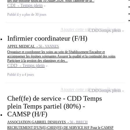
dès que possible jusqu'au 10 Juillet 2026. Sous l'autorité de la...
CDI - Temps plein
Publié il y a plus de 30 jours
Ajouter cette offre à ma sélection
CDD
Temps plein
Infirmier coordinateur (F/H)
APPEL MEDICAL -
56 - VANNES
Organiser et coordonner les soins au sein de l'établissement Encadrer et
accompagner les équipes soignantes Assurer la qualité et la continuité des soins
Participer à la gestion des plannings et des...
CDD - Temps plein
Publié il y a 4 jours
Ajouter cette offre à ma sélection
CDD
Temps plein
Chef(fe) de service - CDD Temps
plein Temps partiel (80%) -
CAMSP (H/F)
ASSOCIATION GABRIEL DESHAYES -
56 - BRECH
RECRUTEMENT D'UN(E) CHEF(FE) DE SERVICE H/F Pour le CAMSP