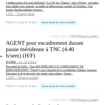
L'établissement d'accueil médicalisé "La Clef des Champs" situé à Plouay, spécialisé
pour adultes avec autisme, accueille en hébergement complet 32 résidents. Une
équipe pluridisciplinaire propose...
CDI - Temps plein
Publié il y a plus de 30 jours
Soyez parmi les 1ers à postuler
Ajouter cette offre à ma sélection
CDD
Temps partiel
AGENT pour encadrement durant
pause méridenne à TNC (4.40
h/sem) (H/F)
MAIRIE -
56 - SULNIAC
Descriptif de l'offre : Vous RECHERCHEZ UN COMPLEMENT DE
REMUNERATION ? Placé(e) sous l'autorité de la coordinatrice Enfance Jeunesse
Éducation et de la directrice des temps périscolaires, l'agent...
CDD - Temps partiel
Publié il y a plus de 30 jours
Soyez parmi les 1ers à postuler
Ajouter cette offre à ma sélection
CDD
Temps partiel