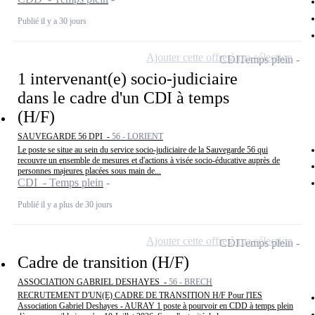
Publié il y a 30 jours
Ajouter cette offre à ma sélection
CDI
Temps plein
1 intervenant(e) socio-judiciaire
dans le cadre d'un CDI à temps
(H/F)
SAUVEGARDE 56 DPI -
56 - LORIENT
Le poste se situe au sein du service socio-judiciaire de la Sauvegarde 56 qui
recouvre un ensemble de mesures et d'actions à visée socio-éducative auprès de
personnes majeures placées sous main de...
CDI - Temps plein
Publié il y a plus de 30 jours
Ajouter cette offre à ma sélection
CDI
Temps plein
Cadre de transition (H/F)
ASSOCIATION GABRIEL DESHAYES -
56 - BRECH
RECRUTEMENT D'UN(E) CADRE DE TRANSITION H/F Pour l'IES
Association Gabriel Deshayes - AURAY 1 poste à pourvoir en CDD à temps plein