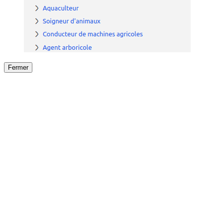
Fermer
Fermer
le détail de l'offre
/
Offre
sur
Offre précéden