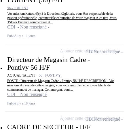
56 - LORIENT
Vos missionsRattaché(e) à la Direction Régionale, vous êtes responsable de la
gestion opérationnelle, commerciale et humaine de votre magasin.À ce titre, vous
:Pilotez l'activité commerciale et...
CDI - Non renseigné
Publié il y a 11 jours
Ajouter cette offre à ma sélection
CDI
Non renseigné
Directeur de Magasin Cadre -
Pontivy 56 H/F
ACTUAL TALENT -
56 - PONTIVY
POSTE : Directeur de Magasin Cadre - Pontivy 56 H/F DESCRIPTION : Vos
missions Au sein de cette enseigne, vous exprimez pleinement vos talents de
commerçant et de manager. Commerçant, vous...
CDI - Non renseigné
Publié il y a 18 jours
Ajouter cette offre à ma sélection
CDI
Non renseigné
CADRE DE SECTEUR - H/F