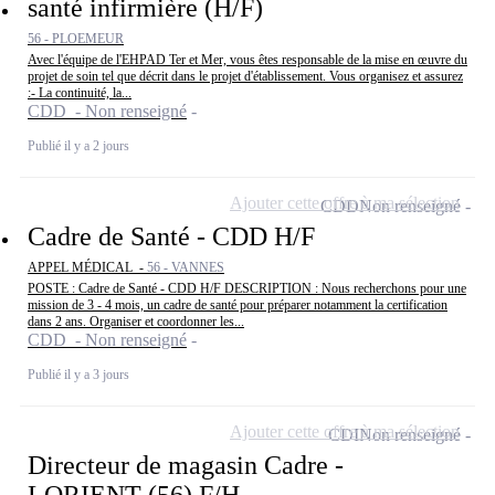
santé infirmière (H/F)
56 - PLOEMEUR
Avec l'équipe de l'EHPAD Ter et Mer, vous êtes responsable de la mise en œuvre du
projet de soin tel que décrit dans le projet d'établissement. Vous organisez et assurez
:- La continuité, la...
CDD - Non renseigné
Publié il y a 2 jours
Ajouter cette offre à ma sélection
CDD
Non renseigné
Cadre de Santé - CDD H/F
APPEL MÉDICAL -
56 - VANNES
POSTE : Cadre de Santé - CDD H/F DESCRIPTION : Nous recherchons pour une
mission de 3 - 4 mois, un cadre de santé pour préparer notamment la certification
dans 2 ans. Organiser et coordonner les...
CDD - Non renseigné
Publié il y a 3 jours
Ajouter cette offre à ma sélection
CDI
Non renseigné
Directeur de magasin Cadre -
LORIENT (56) F/H