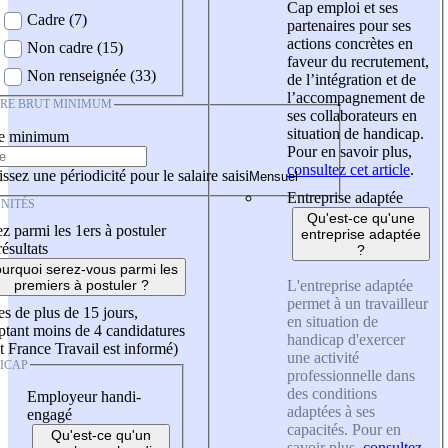
Cap emploi et ses
Cadre (7)
partenaires pour ses
actions concrètes en
Non cadre (15)
faveur du recrutement,
Non renseignée (33)
de l’intégration et de
l’accompagnement de
IRE BRUT MINIMUM
ses collaborateurs en
situation de handicap.
re minimum
Pour en savoir plus,
consultez cet article
.
ssez une périodicité pour le salaire saisi
Entreprise adaptée
NITÉS
Qu'est-ce qu'une
z parmi les 1ers à postuler
entreprise adaptée
résultats
?
urquoi serez-vous parmi les
L'entreprise adaptée
premiers à postuler ?
permet à un travailleur
es de plus de 15 jours,
en situation de
tant moins de 4 candidatures
handicap d'exercer
t France Travail est informé)
une activité
ICAP
professionnelle dans
des conditions
Employeur handi-
adaptées à ses
engagé
capacités. Pour en
Qu'est-ce qu'un
savoir plus,
consultez