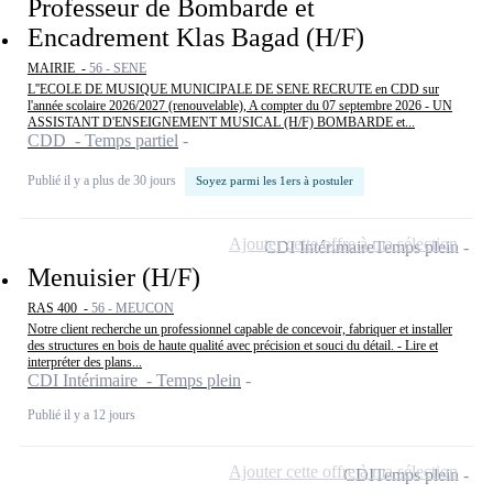
Professeur de Bombarde et
Encadrement Klas Bagad (H/F)
MAIRIE -
56 - SENE
L''ECOLE DE MUSIQUE MUNICIPALE DE SENE RECRUTE en CDD sur
l'année scolaire 2026/2027 (renouvelable), A compter du 07 septembre 2026 - UN
ASSISTANT D'ENSEIGNEMENT MUSICAL (H/F) BOMBARDE et...
CDD - Temps partiel
Publié il y a plus de 30 jours
Soyez parmi les 1ers à postuler
Ajouter cette offre à ma sélection
CDI Intérimaire
Temps plein
Menuisier (H/F)
RAS 400 -
56 - MEUCON
Notre client recherche un professionnel capable de concevoir, fabriquer et installer
des structures en bois de haute qualité avec précision et souci du détail. - Lire et
interpréter des plans...
CDI Intérimaire - Temps plein
Publié il y a 12 jours
Ajouter cette offre à ma sélection
CDI
Temps plein