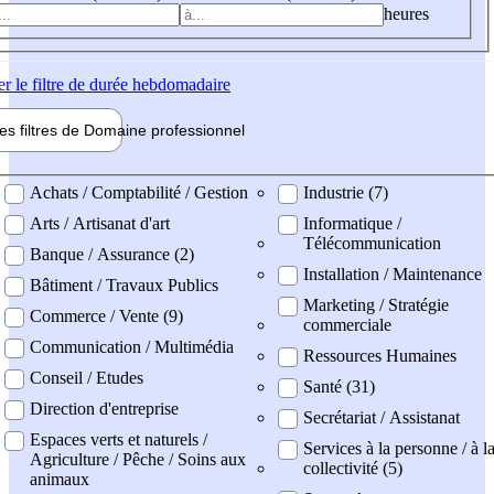
heures
er
le filtre de durée hebdomadaire
les filtres de
Domaine pro
fessionnel
ne professionel
Achats / Comptabilité / Gestion
Industrie (7)
Arts / Artisanat d'art
Informatique /
Télécommunication
Banque / Assurance (2)
Installation / Maintenance
Bâtiment / Travaux Publics
Marketing / Stratégie
Commerce / Vente (9)
commerciale
Communication / Multimédia
Ressources Humaines
Conseil / Etudes
Santé (31)
Direction d'entreprise
Secrétariat / Assistanat
Espaces verts et naturels /
Services à la personne / à l
Agriculture / Pêche / Soins aux
collectivité (5)
animaux