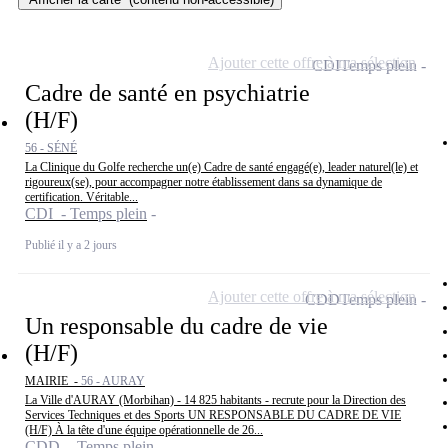
Ajouter cette offre à ma sélection
CDI
Temps plein
Cadre de santé en psychiatrie
(H/F)
56 - SÉNÉ
La Clinique du Golfe recherche un(e) Cadre de santé engagé(e), leader naturel(le) et
rigoureux(se), pour accompagner notre établissement dans sa dynamique de
certification. Véritable...
CDI - Temps plein
Publié il y a 2 jours
Ajouter cette offre à ma sélection
CDD
Temps plein
Un responsable du cadre de vie
(H/F)
MAIRIE -
56 - AURAY
La Ville d'AURAY (Morbihan) - 14 825 habitants - recrute pour la Direction des
Services Techniques et des Sports UN RESPONSABLE DU CADRE DE VIE
(H/F) À la tête d'une équipe opérationnelle de 26...
CDD - Temps plein