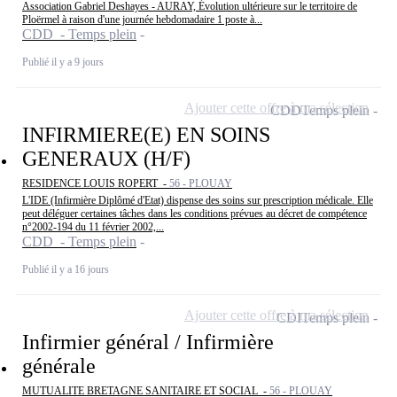
Association Gabriel Deshayes - AURAY, Évolution ultérieure sur le territoire de
Ploërmel à raison d'une journée hebdomadaire 1 poste à...
CDD - Temps plein
Publié il y a 9 jours
Ajouter cette offre à ma sélection
CDD
Temps plein
INFIRMIERE(E) EN SOINS
GENERAUX (H/F)
RESIDENCE LOUIS ROPERT -
56 - PLOUAY
L'IDE (Infirmière Diplômé d'Etat) dispense des soins sur prescription médicale. Elle
peut déléguer certaines tâches dans les conditions prévues au décret de compétence
n°2002-194 du 11 février 2002,...
CDD - Temps plein
Publié il y a 16 jours
Ajouter cette offre à ma sélection
CDI
Temps plein
Infirmier général / Infirmière
générale
MUTUALITE BRETAGNE SANITAIRE ET SOCIAL -
56 - PLOUAY