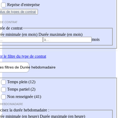
Reprise d'entreprise
plus
de types de contrat
 DE CONTRAT
ée de contrat
ée minimale (en mois)
Durée maximale (en mois)
mois
er
le filtre du type de contrat
les filtres de
Durée hebdo
madaire
 hebdomadaire
Temps plein (12)
Temps partiel (2)
Non renseignée (41)
 HEBDOMADAIRE
cisez la durée hebdomadaire :
ée minimale (en heure)
Durée maximale (en heure)