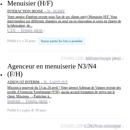
Menuisier (H/F)
INTERACTION IROISE -
56 - BUBRY
Votre agence d'intérim recrute pour l'un de ses clients un(e) Menuisier H/F. Vous
interviendrez sur différents chantiers en neuf ou en rénovation et serez en charge de
la fabrication, de...
CDI - Temps plein
Publié il y a 20 jours
Soyez parmi les 1ers à postuler
Ajouter cette offre à ma sélection
Intérim
Temps plein
Agenceur en menuiserie N3/N4
(F/H)
ADEQUAT INTERIM -
56 - SAINT-AVÉ
Mission à pourvoir du 13 au 24 avril ! Votre agence Adéquat de Vannes recrute des
profils d'Agenceur Expérimenté (F/H), aucun accueil formation de prévu par le
client. Missions : - Participer à...
Intérim - Temps plein
Publié il y a plus de 30 jours
Ajouter cette offre à ma sélection
CDD
Non renseigné