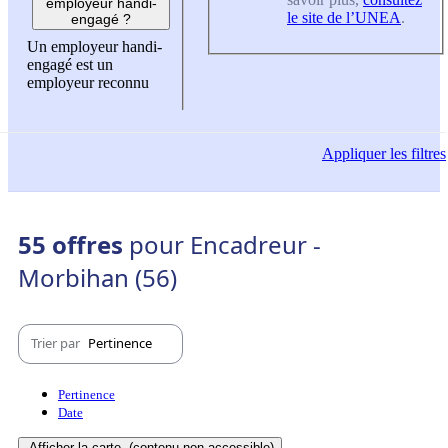
employeur handi-
le site de l’UNEA
.
engagé ?
Un employeur handi-
engagé est un
employeur reconnu
Appliquer
les filtres
55 offres
pour Encadreur -
Morbihan (56)
Trier par
Pertinence
Pertinence
Date
Afficher la carte
(contenu non-accessible)