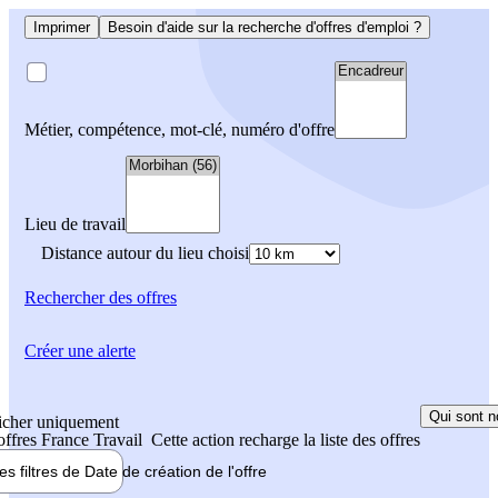
Imprimer
Besoin d'aide sur la recherche d'offres d'emploi ?
Métier, compétence, mot-clé, numéro d'offre
Lieu de travail
Distance autour du lieu choisi
Rechercher
des offres
Créer une alerte
Qui sont n
icher uniquement
 offres France Travail
Cette action recharge la liste des offres
les filtres de
Date de création
de l'offre