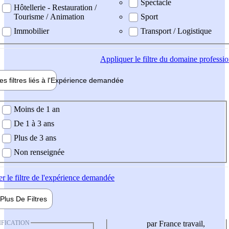
Spectacle
Hôtellerie - Restauration /
Tourisme / Animation
Sport
Immobilier
Transport / Logistique
Appliquer
le filtre du domaine professi
es filtres liés à l'
Expérience
demandée
ience demandée
Moins de 1 an
De 1 à 3 ans
Plus de 3 ans
Non renseignée
er
le filtre de l'expérience demandée
Plus De
Filtres
IFICATION
par France travail,