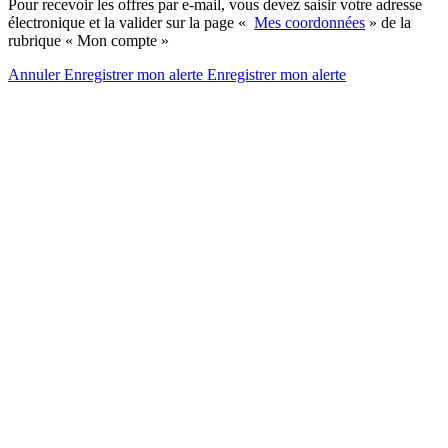
Pour recevoir les offres par e-mail, vous devez saisir votre adresse
électronique et la valider sur la page «
Mes coordonnées
» de la
rubrique « Mon compte »
Annuler
Enregistrer mon alerte
Enregistrer
mon alerte