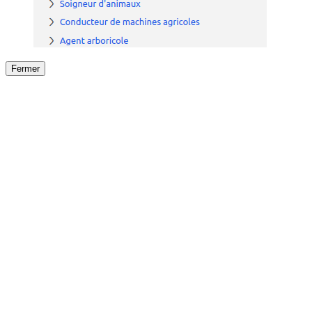
Fermer
Fermer
le détail de l'offre
/
Offre
sur
Offre précéden