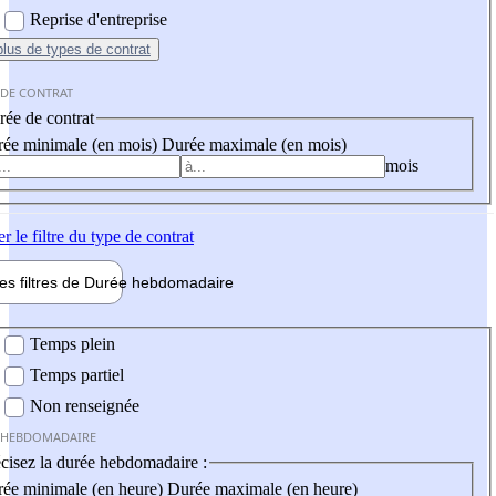
Reprise d'entreprise
plus
de types de contrat
 DE CONTRAT
ée de contrat
ée minimale (en mois)
Durée maximale (en mois)
mois
er
le filtre du type de contrat
les filtres de
Durée hebdo
madaire
 hebdomadaire
Temps plein
Temps partiel
Non renseignée
 HEBDOMADAIRE
cisez la durée hebdomadaire :
ée minimale (en heure)
Durée maximale (en heure)