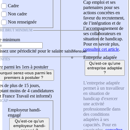
Cap emploi et ses
Cadre
partenaires pour ses
actions concrètes en
Non cadre
faveur du recrutement,
Non renseignée
de l’intégration et de
l’accompagnement de
IRE BRUT MINIMUM
ses collaborateurs en
situation de handicap.
re minimum
Pour en savoir plus,
consultez cet article
.
ssez une périodicité pour le salaire saisi
Entreprise adaptée
NITÉS
Qu'est-ce qu'une
z parmi les 1ers à postuler
entreprise adaptée
?
urquoi serez-vous parmi les
premiers à postuler ?
L'entreprise adaptée
es de plus de 15 jours,
permet à un travailleur
tant moins de 4 candidatures
en situation de
t France Travail est informé)
handicap d'exercer
ICAP
une activité
professionnelle dans
Employeur handi-
des conditions
engagé
adaptées à ses
Qu'est-ce qu'un
capacités. Pour en
employeur handi-
savoir plus,
consultez