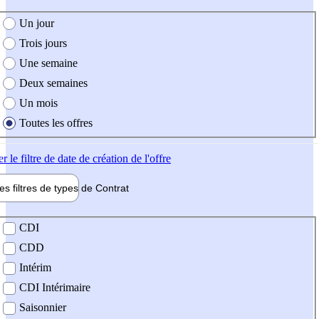
e création de l'offre
Un jour
Trois jours
Une semaine
Deux semaines
Un mois
Toutes les offres
er
le filtre de date de création de l'offre
les filtres de types de
Contrat
de contrat
CDI
CDD
Intérim
CDI Intérimaire
Saisonnier