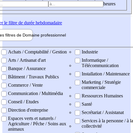
heures
er
le filtre de durée hebdomadaire
les filtres de
Domaine pro
fessionnel
ne professionel
Achats / Comptabilité / Gestion
Industrie
Arts / Artisanat d'art
Informatique /
Télécommunication
Banque / Assurance
Installation / Maintenance
Bâtiment / Travaux Publics
Marketing / Stratégie
Commerce / Vente
commerciale
Communication / Multimédia
Ressources Humaines
Conseil / Etudes
Santé
Direction d'entreprise
Secrétariat / Assistanat
Espaces verts et naturels /
Services à la personne / à l
Agriculture / Pêche / Soins aux
collectivité
animaux