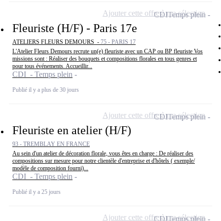
Ajouter cette offre à ma sélection
CDI
Temps plein
Fleuriste (H/F) - Paris 17e
ATELIERS FLEURS DEMOURS -
75 - PARIS 17
L'Atelier Fleurs Demours recrute un(e) fleuriste avec un CAP ou BP fleuriste Vos
missions sont : Réaliser des bouquets et compositions florales en tous genres et
pour tous événements. Accueillir...
CDI - Temps plein
Publié il y a plus de 30 jours
Ajouter cette offre à ma sélection
CDI
Temps plein
Fleuriste en atelier (H/F)
93 - TREMBLAY EN FRANCE
Au sein d'un atelier de décoration florale, vous êtes en charge : De réaliser des
compositions sur mesure pour notre clientèle d'entreprise et d'hôtels ( exemple/
modèle de composition fourni)...
CDI - Temps plein
Publié il y a 25 jours
Ajouter cette offre à ma sélection
CDI
Temps plein