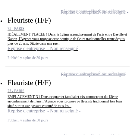
Ajouter cette offre à ma sélection
Reprise d'entreprise
Non renseigné
Fleuriste (H/F)
75 - PARIS
IDÉALEMENT PLACÉE ! Dans le 12ème arrondissement de Paris entre Bastille et
Nation, l'Agence vous propose cette boutique de fleurs traditionnelles tenue depuis
plus de 25 ans. Située dans une rue...
Reprise d'entreprise - Non renseigné
Publié il y a plus de 30 jours
Ajouter cette offre à ma sélection
Reprise d'entreprise
Non renseigné
Fleuriste (H/F)
75 - PARIS
EMPLACEMENT N1 Dans ce quartier familial et très commerçant du 15ème
arrondissement de Paris, l'Agence vous propose ce fleuriste traditionnel très bien
situé sur un axe passant entouré de tous les...
Reprise d'entreprise - Non renseigné
Publié il y a plus de 30 jours