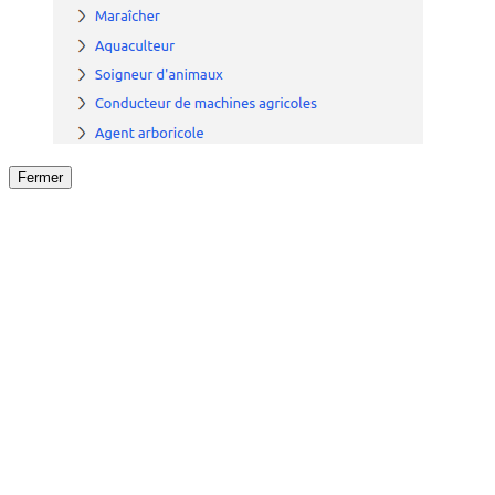
Fermer
Fermer
le détail de l'offre
/
Offre
sur
Offre précéden