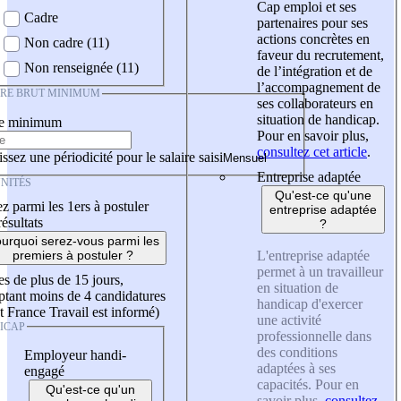
Cap emploi et ses
Cadre
partenaires pour ses
actions concrètes en
Non cadre (11)
faveur du recrutement,
Non renseignée (11)
de l’intégration et de
l’accompagnement de
IRE BRUT MINIMUM
ses collaborateurs en
situation de handicap.
re minimum
Pour en savoir plus,
consultez cet article
.
ssez une périodicité pour le salaire saisi
Entreprise adaptée
NITÉS
Qu'est-ce qu'une
z parmi les 1ers à postuler
entreprise adaptée
résultats
?
urquoi serez-vous parmi les
L'entreprise adaptée
premiers à postuler ?
permet à un travailleur
es de plus de 15 jours,
en situation de
tant moins de 4 candidatures
handicap d'exercer
t France Travail est informé)
une activité
ICAP
professionnelle dans
des conditions
Employeur handi-
adaptées à ses
engagé
capacités. Pour en
Qu'est-ce qu'un
savoir plus,
consultez