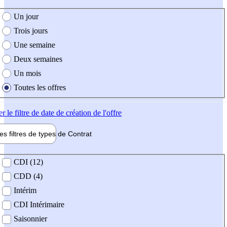
e création de l'offre
Un jour
Trois jours
Une semaine
Deux semaines
Un mois
Toutes les offres
er
le filtre de date de création de l'offre
les filtres de types de
Contrat
de contrat
CDI (12)
CDD (4)
Intérim
CDI Intérimaire
Saisonnier