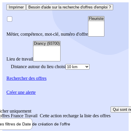
Imprimer
Besoin d'aide sur la recherche d'offres d'emploi ?
Métier, compétence, mot-clé, numéro d'offre
Lieu de travail
Distance autour du lieu choisi
Rechercher
des offres
Créer une alerte
Qui sont n
icher uniquement
 offres France Travail
Cette action recharge la liste des offres
les filtres de
Date de création
de l'offre