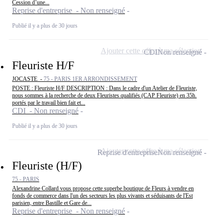
Cession d’une...
Reprise d'entreprise - Non renseigné
Publié il y a plus de 30 jours
Ajouter cette offre à ma sélection
CDI
Non renseigné
Fleuriste H/F
JOCASTE -
75 - PARIS 1ER ARRONDISSEMENT
POSTE : Fleuriste H/F DESCRIPTION : Dans le cadre d'un Atelier de Fleuriste,
nous sommes à la recherche de deux Fleuristes qualifiés (CAP Fleuriste) en 35h.
portés par le travail bien fait et...
CDI - Non renseigné
Publié il y a plus de 30 jours
Ajouter cette offre à ma sélection
Reprise d'entreprise
Non renseigné
Fleuriste (H/F)
75 - PARIS
Alexandrine Collard vous propose cette superbe boutique de Fleurs à vendre en
fonds de commerce dans l'un des secteurs les plus vivants et séduisants de l'Est
parisien, entre Bastille et Gare de...
Reprise d'entreprise - Non renseigné