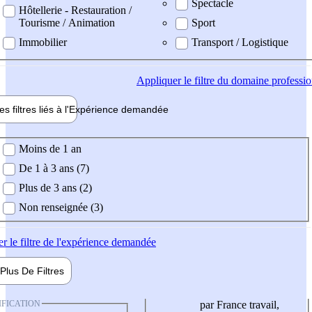
Spectacle
Hôtellerie - Restauration /
Tourisme / Animation
Sport
Immobilier
Transport / Logistique
Appliquer
le filtre du domaine professi
es filtres liés à l'
Expérience
demandée
ience demandée
Moins de 1 an
De 1 à 3 ans (7)
Plus de 3 ans (2)
Non renseignée (3)
er
le filtre de l'expérience demandée
Plus De
Filtres
IFICATION
par France travail,