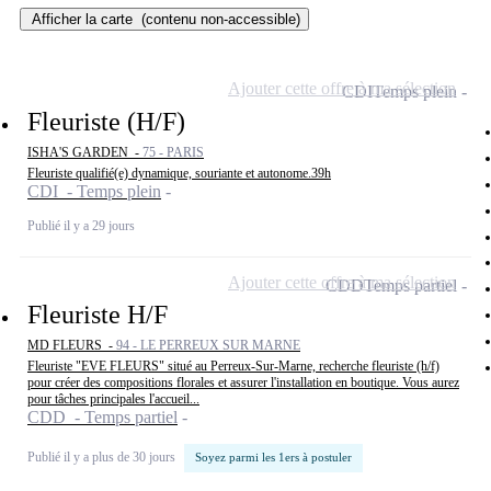
Afficher la carte
(contenu non-accessible)
Ajouter cette offre à ma sélection
CDI
Temps plein
Fleuriste (H/F)
ISHA'S GARDEN -
75 - PARIS
Fleuriste qualifié(e) dynamique, souriante et autonome.39h
CDI - Temps plein
Publié il y a 29 jours
Ajouter cette offre à ma sélection
CDD
Temps partiel
Fleuriste H/F
MD FLEURS -
94 - LE PERREUX SUR MARNE
Fleuriste "EVE FLEURS" situé au Perreux-Sur-Marne, recherche fleuriste (h/f)
pour créer des compositions florales et assurer l'installation en boutique. Vous aurez
pour tâches principales l'accueil...
CDD - Temps partiel
Publié il y a plus de 30 jours
Soyez parmi les 1ers à postuler