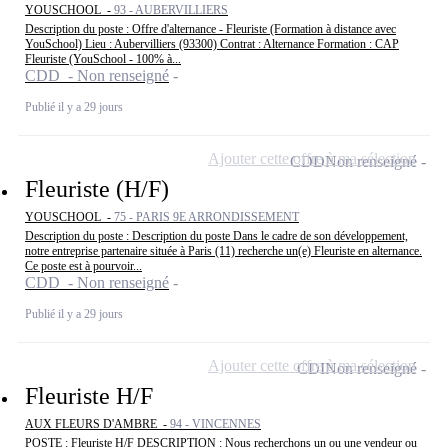
YOUSCHOOL -
93 - AUBERVILLIERS
Description du poste : Offre d'alternance - Fleuriste (Formation à distance avec
YouSchool) Lieu : Aubervilliers (93300) Contrat : Alternance Formation : CAP
Fleuriste (YouSchool - 100% à...
CDD - Non renseigné
Publié il y a 29 jours
Ajouter cette offre à ma sélection
CDD
Non renseigné
Fleuriste (H/F)
YOUSCHOOL -
75 - PARIS 9E ARRONDISSEMENT
Description du poste : Description du poste Dans le cadre de son développement,
notre entreprise partenaire située à Paris (11) recherche un(e) Fleuriste en alternance.
Ce poste est à pourvoir...
CDD - Non renseigné
Publié il y a 29 jours
Ajouter cette offre à ma sélection
CDI
Non renseigné
Fleuriste H/F
AUX FLEURS D'AMBRE -
94 - VINCENNES
POSTE : Fleuriste H/F DESCRIPTION : Nous recherchons un ou une vendeur ou