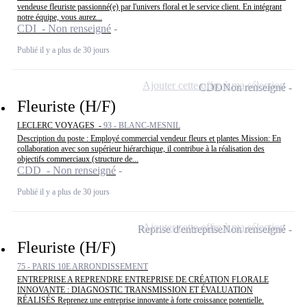
vendeuse fleuriste passionné(e) par l'univers floral et le service client. En intégrant
notre équipe, vous aurez...
CDI - Non renseigné
Publié il y a plus de 30 jours
Ajouter cette offre à ma sélection
CDD
Non renseigné
Fleuriste (H/F)
LECLERC VOYAGES -
93 - BLANC-MESNIL
Description du poste : Employé commercial vendeur fleurs et plantes Mission: En
collaboration avec son supérieur hiérarchique, il contribue à la réalisation des
objectifs commerciaux (structure de...
CDD - Non renseigné
Publié il y a plus de 30 jours
Ajouter cette offre à ma sélection
Reprise d'entreprise
Non renseigné
Fleuriste (H/F)
75 - PARIS 10E ARRONDISSEMENT
ENTREPRISE A REPRENDRE ENTREPRISE DE CRÉATION FLORALE
INNOVANTE : DIAGNOSTIC TRANSMISSION ET ÉVALUATION
RÉALISÉS Reprenez une entreprise innovante à forte croissance potentielle.