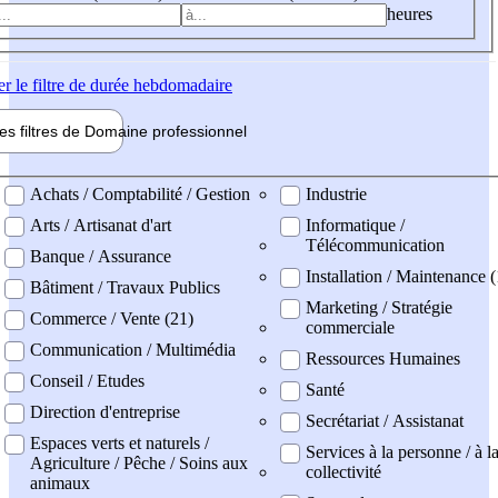
heures
er
le filtre de durée hebdomadaire
les filtres de
Domaine pro
fessionnel
ne professionel
Achats / Comptabilité / Gestion
Industrie
Arts / Artisanat d'art
Informatique /
Télécommunication
Banque / Assurance
Installation / Maintenance (
Bâtiment / Travaux Publics
Marketing / Stratégie
Commerce / Vente (21)
commerciale
Communication / Multimédia
Ressources Humaines
Conseil / Etudes
Santé
Direction d'entreprise
Secrétariat / Assistanat
Espaces verts et naturels /
Services à la personne / à l
Agriculture / Pêche / Soins aux
collectivité
animaux