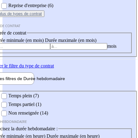
Reprise d'entreprise (6)
plus
de types de contrat
 DE CONTRAT
ée de contrat
ée minimale (en mois)
Durée maximale (en mois)
mois
er
le filtre du type de contrat
les filtres de
Durée hebdo
madaire
 hebdomadaire
Temps plein (7)
Temps partiel (1)
Non renseignée (14)
 HEBDOMADAIRE
cisez la durée hebdomadaire :
ée minimale (en heure)
Durée maximale (en heure)