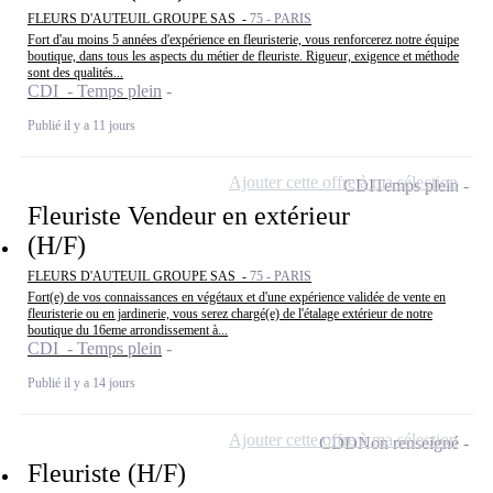
FLEURS D'AUTEUIL GROUPE SAS -
75 - PARIS
Fort d'au moins 5 années d'expérience en fleuristerie, vous renforcerez notre équipe
boutique, dans tous les aspects du métier de fleuriste. Rigueur, exigence et méthode
sont des qualités...
CDI - Temps plein
Publié il y a 11 jours
Ajouter cette offre à ma sélection
CDI
Temps plein
Fleuriste Vendeur en extérieur
(H/F)
FLEURS D'AUTEUIL GROUPE SAS -
75 - PARIS
Fort(e) de vos connaissances en végétaux et d'une expérience validée de vente en
fleuristerie ou en jardinerie, vous serez chargé(e) de l'étalage extérieur de notre
boutique du 16eme arrondissement à...
CDI - Temps plein
Publié il y a 14 jours
Ajouter cette offre à ma sélection
CDD
Non renseigné
Fleuriste (H/F)