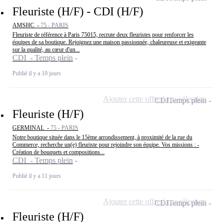
Fleuriste (H/F) - CDI (H/F)
AMSHC -
75 - PARIS
Fleuriste de référence à Paris 75015, recrute deux fleuristes pour renforcer les
équipes de sa boutique. Rejoignez une maison passionnée, chaleureuse et exigeante
sur la qualité, au cœur d'un...
CDI - Temps plein
Publié il y a 10 jours
Ajouter cette offre à ma sélection
CDI
Temps plein
Fleuriste (H/F)
GERMINAL -
75 - PARIS
Notre boutique située dans le 15ème arrondissement, à proximité de la rue du
Commerce, recherche un(e) fleuriste pour rejoindre son équipe. Vos missions : -
Création de bouquets et compositions...
CDI - Temps plein
Publié il y a 11 jours
Ajouter cette offre à ma sélection
CDI
Temps plein
Fleuriste (H/F)