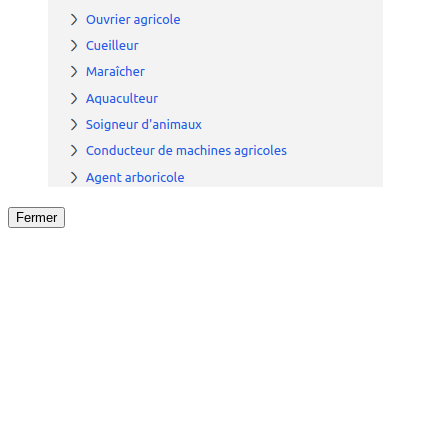
Fermer
Fermer
le détail de l'offre
/
Offre
sur
Offre précéden