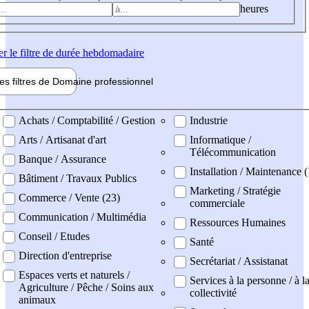
heures
er
le filtre de durée hebdomadaire
les filtres de
Domaine pro
fessionnel
ne professionel
Achats / Comptabilité / Gestion
Industrie
Arts / Artisanat d'art
Informatique /
Télécommunication
Banque / Assurance
Installation / Maintenance (
Bâtiment / Travaux Publics
Marketing / Stratégie
Commerce / Vente (23)
commerciale
Communication / Multimédia
Ressources Humaines
Conseil / Etudes
Santé
Direction d'entreprise
Secrétariat / Assistanat
Espaces verts et naturels /
Services à la personne / à l
Agriculture / Pêche / Soins aux
collectivité
animaux