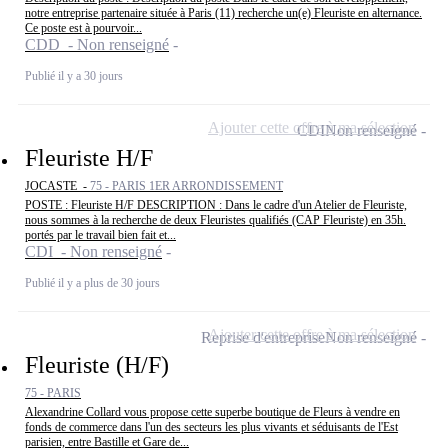
notre entreprise partenaire située à Paris (11) recherche un(e) Fleuriste en alternance.
Ce poste est à pourvoir...
CDD - Non renseigné
Publié il y a 30 jours
Ajouter cette offre à ma sélection
CDI
Non renseigné
Fleuriste H/F
JOCASTE -
75 - PARIS 1ER ARRONDISSEMENT
POSTE : Fleuriste H/F DESCRIPTION : Dans le cadre d'un Atelier de Fleuriste,
nous sommes à la recherche de deux Fleuristes qualifiés (CAP Fleuriste) en 35h.
portés par le travail bien fait et...
CDI - Non renseigné
Publié il y a plus de 30 jours
Ajouter cette offre à ma sélection
Reprise d'entreprise
Non renseigné
Fleuriste (H/F)
75 - PARIS
Alexandrine Collard vous propose cette superbe boutique de Fleurs à vendre en
fonds de commerce dans l'un des secteurs les plus vivants et séduisants de l'Est
parisien, entre Bastille et Gare de...