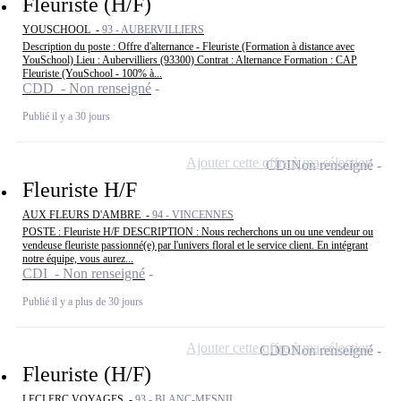
Fleuriste (H/F)
YOUSCHOOL -
93 - AUBERVILLIERS
Description du poste : Offre d'alternance - Fleuriste (Formation à distance avec
YouSchool) Lieu : Aubervilliers (93300) Contrat : Alternance Formation : CAP
Fleuriste (YouSchool - 100% à...
CDD - Non renseigné
Publié il y a 30 jours
Ajouter cette offre à ma sélection
CDI
Non renseigné
Fleuriste H/F
AUX FLEURS D'AMBRE -
94 - VINCENNES
POSTE : Fleuriste H/F DESCRIPTION : Nous recherchons un ou une vendeur ou
vendeuse fleuriste passionné(e) par l'univers floral et le service client. En intégrant
notre équipe, vous aurez...
CDI - Non renseigné
Publié il y a plus de 30 jours
Ajouter cette offre à ma sélection
CDD
Non renseigné
Fleuriste (H/F)
LECLERC VOYAGES -
93 - BLANC-MESNIL