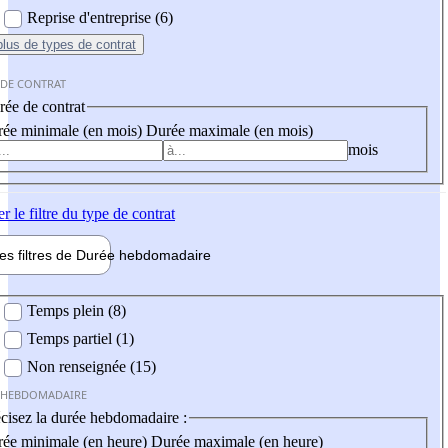
Reprise d'entreprise (6)
plus
de types de contrat
 DE CONTRAT
ée de contrat
ée minimale (en mois)
Durée maximale (en mois)
mois
er
le filtre du type de contrat
les filtres de
Durée hebdo
madaire
 hebdomadaire
Temps plein (8)
Temps partiel (1)
Non renseignée (15)
 HEBDOMADAIRE
cisez la durée hebdomadaire :
ée minimale (en heure)
Durée maximale (en heure)