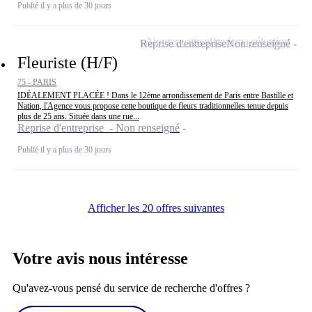
Publié il y a plus de 30 jours
Ajouter cette offre à ma sélection
Reprise d'entreprise
Non renseigné
Fleuriste (H/F)
75 - PARIS
IDÉALEMENT PLACÉE ! Dans le 12ème arrondissement de Paris entre Bastille et
Nation, l'Agence vous propose cette boutique de fleurs traditionnelles tenue depuis
plus de 25 ans. Située dans une rue...
Reprise d'entreprise - Non renseigné
Publié il y a plus de 30 jours
Afficher les 20 offres suivantes
Votre avis nous intéresse
Qu'avez-vous pensé du service de recherche d'offres ?