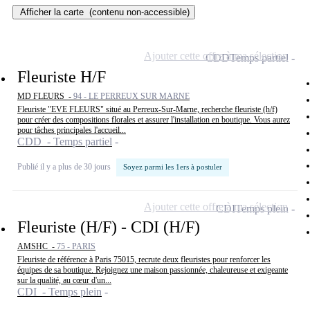
Afficher la carte
(contenu non-accessible)
Ajouter cette offre à ma sélection
CDD
Temps partiel
Fleuriste H/F
MD FLEURS -
94 - LE PERREUX SUR MARNE
Fleuriste "EVE FLEURS" situé au Perreux-Sur-Marne, recherche fleuriste (h/f)
pour créer des compositions florales et assurer l'installation en boutique. Vous aurez
pour tâches principales l'accueil...
CDD - Temps partiel
Publié il y a plus de 30 jours
Soyez parmi les 1ers à postuler
Ajouter cette offre à ma sélection
CDI
Temps plein
Fleuriste (H/F) - CDI (H/F)
AMSHC -
75 - PARIS
Fleuriste de référence à Paris 75015, recrute deux fleuristes pour renforcer les
équipes de sa boutique. Rejoignez une maison passionnée, chaleureuse et exigeante
sur la qualité, au cœur d'un...
CDI - Temps plein