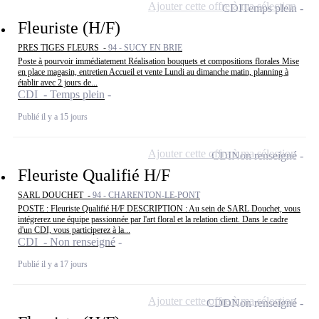
Ajouter cette offre à ma sélection
CDI
Temps plein
Fleuriste (H/F)
PRES TIGES FLEURS -
94 - SUCY EN BRIE
Poste à pourvoir immédiatement Réalisation bouquets et compositions florales Mise
en place magasin, entretien Accueil et vente Lundi au dimanche matin, planning à
établir avec 2 jours de...
CDI - Temps plein
Publié il y a 15 jours
Ajouter cette offre à ma sélection
CDI
Non renseigné
Fleuriste Qualifié H/F
SARL DOUCHET -
94 - CHARENTON-LE-PONT
POSTE : Fleuriste Qualifié H/F DESCRIPTION : Au sein de SARL Douchet, vous
intégrerez une équipe passionnée par l'art floral et la relation client. Dans le cadre
d'un CDI, vous participerez à la...
CDI - Non renseigné
Publié il y a 17 jours
Ajouter cette offre à ma sélection
CDD
Non renseigné