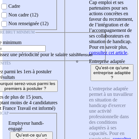
Cap emploi et ses
Cadre
partenaires pour ses
actions concrètes en
Non cadre (12)
faveur du recrutement,
Non renseignée (12)
de l’intégration et de
l’accompagnement de
IRE BRUT MINIMUM
ses collaborateurs en
situation de handicap.
re minimum
Pour en savoir plus,
consultez cet article
.
ssez une périodicité pour le salaire saisi
Entreprise adaptée
NITÉS
Qu'est-ce qu'une
z parmi les 1ers à postuler
entreprise adaptée
résultats
?
urquoi serez-vous parmi les
L'entreprise adaptée
premiers à postuler ?
permet à un travailleur
es de plus de 15 jours,
en situation de
tant moins de 4 candidatures
handicap d'exercer
t France Travail est informé)
une activité
ICAP
professionnelle dans
des conditions
Employeur handi-
adaptées à ses
engagé
capacités. Pour en
Qu'est-ce qu'un
savoir plus,
consultez