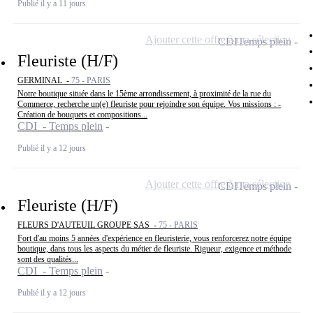
Publié il y a 11 jours
Ajouter cette offre à ma sélection
CDI
Temps plein
Fleuriste (H/F)
GERMINAL -
75 - PARIS
Notre boutique située dans le 15ème arrondissement, à proximité de la rue du
Commerce, recherche un(e) fleuriste pour rejoindre son équipe. Vos missions : -
Création de bouquets et compositions...
CDI - Temps plein
Publié il y a 12 jours
Ajouter cette offre à ma sélection
CDI
Temps plein
Fleuriste (H/F)
FLEURS D'AUTEUIL GROUPE SAS -
75 - PARIS
Fort d'au moins 5 années d'expérience en fleuristerie, vous renforcerez notre équipe
boutique, dans tous les aspects du métier de fleuriste. Rigueur, exigence et méthode
sont des qualités...
CDI - Temps plein
Publié il y a 12 jours