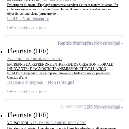
Description du poste : Employé commercial vendeur fleurs et plantes Mission: En
collaboration avec son supérieur hiérarchique, il contribue à la réalisation des
objectifs commerciaux (structure de...
CDD - Non renseigné
Publié il y a plus de 30 jours
Ajouter cette offre à ma sélection
Reprise d'entreprise
Non renseigné
Fleuriste (H/F)
75 - PARIS 10E ARRONDISSEMENT
ENTREPRISE A REPRENDRE ENTREPRISE DE CRÉATION FLORALE
INNOVANTE : DIAGNOSTIC TRANSMISSION ET ÉVALUATION
RÉALISÉS Reprenez une entreprise innovante à forte croissance potentielle.
Cession d’une...
Reprise d'entreprise - Non renseigné
Publié il y a plus de 30 jours
Ajouter cette offre à ma sélection
CDD
Non renseigné
Fleuriste (H/F)
YOUSCHOOL -
75 - PARIS 9E ARRONDISSEMENT
Description du poste : Description du poste Dans le cadre de son développement,