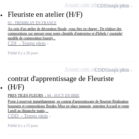
Ajouter cette offre à ma sélection
CDI
Temps plein
Fleuriste en atelier (H/F)
93 - TREMBLAY EN FRANCE
Au sein d'un atelier de décoration florale, vous êtes en charge : De réaliser des
compositions sur mesure pour notre clientèle d'entreprise et d'hôtels ( exemple/
modèle de composition fourni)...
CDI - Temps plein
Publié il y a 26 jours
Ajouter cette offre à ma sélection
CDD
Temps plein
contrat d'apprentissage de Fleuriste
(H/F)
PRES TIGES FLEURS -
94 - SUCY EN BRIE
Poste à pourvoir immédiatement, en contrat d'apprentissage de fleuriste Réalisation
bouquets et compositions florales Mise en place magasin, entretien Accueil et vente
Lundi au dimanche matin,...
CDD - Temps plein
Publié il y a 15 jours