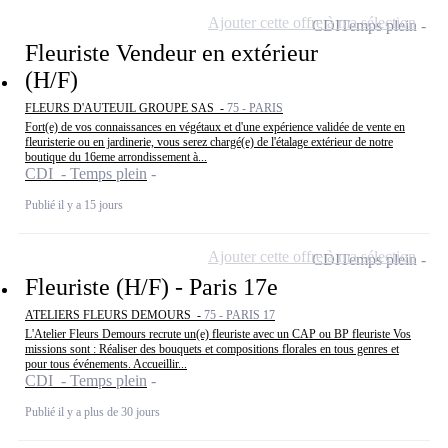
Ajouter cette offre à ma sélection
CDI
Temps plein
Fleuriste Vendeur en extérieur
(H/F)
FLEURS D'AUTEUIL GROUPE SAS -
75 - PARIS
Fort(e) de vos connaissances en végétaux et d'une expérience validée de vente en
fleuristerie ou en jardinerie, vous serez chargé(e) de l'étalage extérieur de notre
boutique du 16eme arrondissement à...
CDI - Temps plein
Publié il y a 15 jours
Ajouter cette offre à ma sélection
CDI
Temps plein
Fleuriste (H/F) - Paris 17e
ATELIERS FLEURS DEMOURS -
75 - PARIS 17
L'Atelier Fleurs Demours recrute un(e) fleuriste avec un CAP ou BP fleuriste Vos
missions sont : Réaliser des bouquets et compositions florales en tous genres et
pour tous événements. Accueillir...
CDI - Temps plein
Publié il y a plus de 30 jours