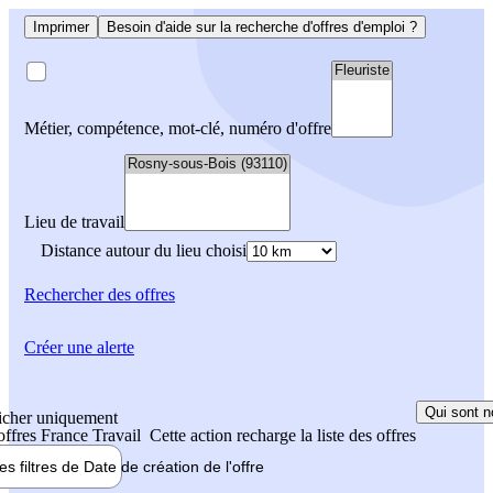
Imprimer
Besoin d'aide sur la recherche d'offres d'emploi ?
Métier, compétence, mot-clé, numéro d'offre
Lieu de travail
Distance autour du lieu choisi
Rechercher
des offres
Créer une alerte
Qui sont n
icher uniquement
 offres France Travail
Cette action recharge la liste des offres
les filtres de
Date de création
de l'offre