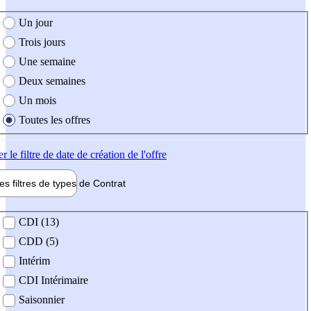
e création de l'offre
Un jour
Trois jours
Une semaine
Deux semaines
Un mois
Toutes les offres
er
le filtre de date de création de l'offre
les filtres de types de
Contrat
de contrat
CDI (13)
CDD (5)
Intérim
CDI Intérimaire
Saisonnier