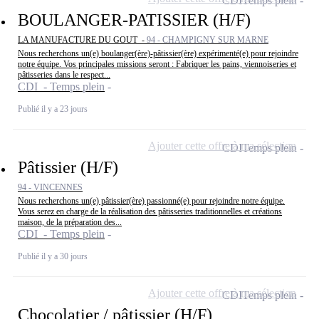
CDI
Temps plein
BOULANGER-PATISSIER (H/F)
LA MANUFACTURE DU GOUT -
94 - CHAMPIGNY SUR MARNE
Nous recherchons un(e) boulanger(ère)-pâtissier(ère) expérimenté(e) pour rejoindre
notre équipe. Vos principales missions seront : Fabriquer les pains, viennoiseries et
pâtisseries dans le respect...
CDI - Temps plein
Publié il y a 23 jours
Ajouter cette offre à ma sélection
CDI
Temps plein
Pâtissier (H/F)
94 - VINCENNES
Nous recherchons un(e) pâtissier(ère) passionné(e) pour rejoindre notre équipe.
Vous serez en charge de la réalisation des pâtisseries traditionnelles et créations
maison, de la préparation des...
CDI - Temps plein
Publié il y a 30 jours
Ajouter cette offre à ma sélection
CDI
Temps plein
Chocolatier / pâtissier (H/F)