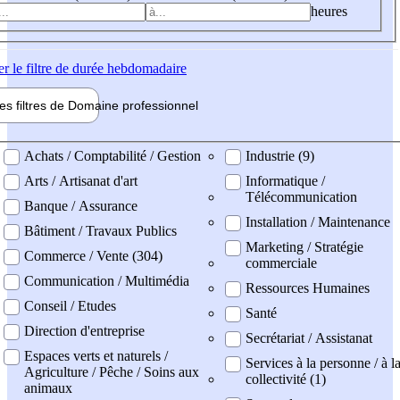
heures
er
le filtre de durée hebdomadaire
les filtres de
Domaine pro
fessionnel
ne professionel
Achats / Comptabilité / Gestion
Industrie (9)
Arts / Artisanat d'art
Informatique /
Télécommunication
Banque / Assurance
Installation / Maintenance
Bâtiment / Travaux Publics
Marketing / Stratégie
Commerce / Vente (304)
commerciale
Communication / Multimédia
Ressources Humaines
Conseil / Etudes
Santé
Direction d'entreprise
Secrétariat / Assistanat
Espaces verts et naturels /
Services à la personne / à l
Agriculture / Pêche / Soins aux
collectivité (1)
animaux