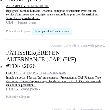
ANSAMBLE -
93 - MONTREUIL
Rejoignez l'aventure humaine Ansamble, entreprise de cuisiniers avant tout au
service d'une restauration engagée, saine et naturelle au plus près des territoires.
Vous êtes responsable de la...
CDI - Temps plein
Publié il y a 17 jours
Soyez parmi les 1ers à postuler
Ajouter cette offre à ma sélection
CDD
Temps plein
PÂTISSIER(ÈRE) EN
ALTERNANCE (CAP) (H/F)
#TDFE2026
OSE LOG -
93 - LES PAVILLONS-SOUS-BOIS
Intitulé du poste : Pâtissier(ère) en alternance - Préparation au CAP Pâtissier Type
de contrat : Contrat d'apprentissage Lieu d'affectation : OSE LOG - Laboratoire de
cuisine et de production...
CDD - Temps plein
Publié il y a 20 jours
Ajouter cette offre à ma sélection