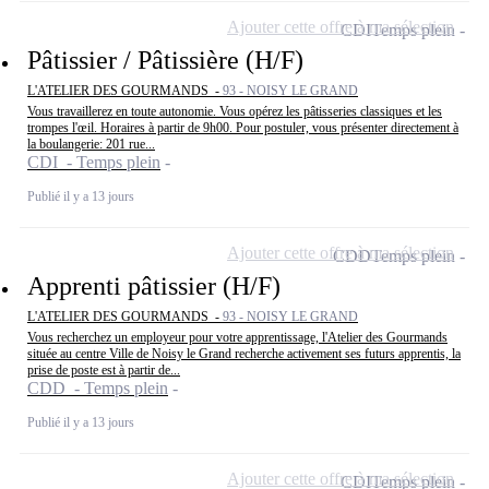
Ajouter cette offre à ma sélection
CDI
Temps plein
Pâtissier / Pâtissière (H/F)
L'ATELIER DES GOURMANDS -
93 - NOISY LE GRAND
Vous travaillerez en toute autonomie. Vous opérez les pâtisseries classiques et les
trompes l'œil. Horaires à partir de 9h00. Pour postuler, vous présenter directement à
la boulangerie: 201 rue...
CDI - Temps plein
Publié il y a 13 jours
Ajouter cette offre à ma sélection
CDD
Temps plein
Apprenti pâtissier (H/F)
L'ATELIER DES GOURMANDS -
93 - NOISY LE GRAND
Vous recherchez un employeur pour votre apprentissage, l'Atelier des Gourmands
située au centre Ville de Noisy le Grand recherche activement ses futurs apprentis, la
prise de poste est à partir de...
CDD - Temps plein
Publié il y a 13 jours
Ajouter cette offre à ma sélection
CDI
Temps plein