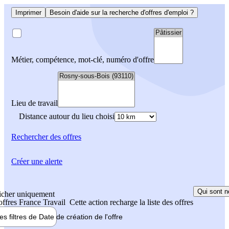
Imprimer
Besoin d'aide sur la recherche d'offres d'emploi ?
Métier, compétence, mot-clé, numéro d'offre
Lieu de travail
Distance autour du lieu choisi
Rechercher
des offres
Créer une alerte
Qui sont n
icher uniquement
 offres France Travail
Cette action recharge la liste des offres
les filtres de
Date de création
de l'offre