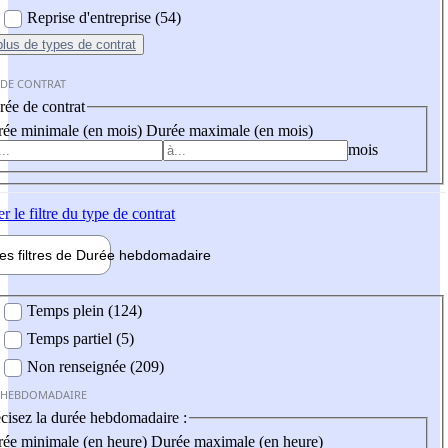
Reprise d'entreprise (54)
plus
de types de contrat
 DE CONTRAT
ée de contrat
ée minimale (en mois)
Durée maximale (en mois)
mois
er
le filtre du type de contrat
les filtres de
Durée hebdo
madaire
 hebdomadaire
Temps plein (124)
Temps partiel (5)
Non renseignée (209)
 HEBDOMADAIRE
cisez la durée hebdomadaire :
ée minimale (en heure)
Durée maximale (en heure)