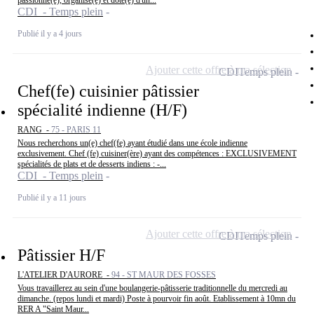
passionné(e), organisé(e) et doté(e) d'un...
CDI - Temps plein
Publié il y a 4 jours
Ajouter cette offre à ma sélection
CDI
Temps plein
Chef(fe) cuisinier pâtissier
spécialité indienne (H/F)
RANG -
75 - PARIS 11
Nous recherchons un(e) chef(fe) ayant étudié dans une école indienne
exclusivement. Chef (fe) cuisiner(ère) ayant des compétences : EXCLUSIVEMENT
spécialités de plats et de desserts indiens : -...
CDI - Temps plein
Publié il y a 11 jours
Ajouter cette offre à ma sélection
CDI
Temps plein
Pâtissier H/F
L'ATELIER D'AURORE -
94 - ST MAUR DES FOSSES
Vous travaillerez au sein d'une boulangerie-pâtisserie traditionnelle du mercredi au
dimanche. (repos lundi et mardi) Poste à pourvoir fin août. Etablissement à 10mn du
RER A "Saint Maur...