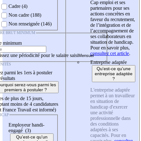
Cap emploi et ses
Cadre (4)
partenaires pour ses
actions concrètes en
Non cadre (188)
faveur du recrutement,
Non renseignée (146)
de l’intégration et de
l’accompagnement de
IRE BRUT MINIMUM
ses collaborateurs en
situation de handicap.
re minimum
Pour en savoir plus,
consultez cet article
.
ssez une périodicité pour le salaire saisi
Entreprise adaptée
NITÉS
Qu'est-ce qu'une
z parmi les 1ers à postuler
entreprise adaptée
résultats
?
urquoi serez-vous parmi les
L'entreprise adaptée
premiers à postuler ?
permet à un travailleur
es de plus de 15 jours,
en situation de
tant moins de 4 candidatures
handicap d'exercer
t France Travail est informé)
une activité
ICAP
professionnelle dans
des conditions
Employeur handi-
adaptées à ses
engagé (3)
capacités. Pour en
Qu'est-ce qu'un
savoir plus,
consultez