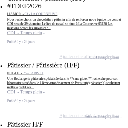
#TDEF2026
LIAMOR -
93 - LA COURNEUVE
Nous recherchons un chocolatier / pâtissier afin de renforcer notre équipe. Le contrat
CDI sera de 39h/semaine Le lieu de travail se situe à La Courneuve 93120 Les
missions seront les suivantes :...
CDI - Temps plein
Publié il y a 24 jours
Ajouter cette offre à ma sélection
CDI
Temps plein
Pâtissier / Pâtissière (H/F)
NOGLU -
75 - PARIS 11
Une Boulangerie pâtisserie spécialisée dans le **sans gluten** recherche pour son
laboratoire situé dans le 11ème arrondissement de Paris un(e) pâtissier(e) souhaitant
mettre à profit ses...
CDI - Temps plein
Publié il y a 24 jours
Ajouter cette offre à ma sélection
Intérim
Temps plein
Pâtissier H/F