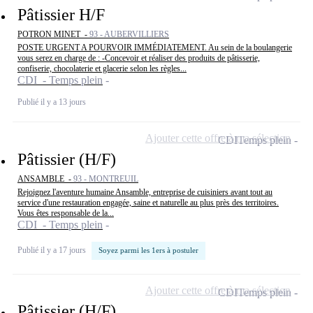
Pâtissier H/F
POTRON MINET -
93 - AUBERVILLIERS
POSTE URGENT A POURVOIR IMMÉDIATEMENT. Au sein de la boulangerie
vous serez en charge de : -Concevoir et réaliser des produits de pâtisserie,
confiserie, chocolaterie et glacerie selon les règles...
CDI - Temps plein
Publié il y a 13 jours
Ajouter cette offre à ma sélection
CDI
Temps plein
Pâtissier (H/F)
ANSAMBLE -
93 - MONTREUIL
Rejoignez l'aventure humaine Ansamble, entreprise de cuisiniers avant tout au
service d'une restauration engagée, saine et naturelle au plus près des territoires.
Vous êtes responsable de la...
CDI - Temps plein
Publié il y a 17 jours
Soyez parmi les 1ers à postuler
Ajouter cette offre à ma sélection
CDI
Temps plein
Pâtissier (H/F)