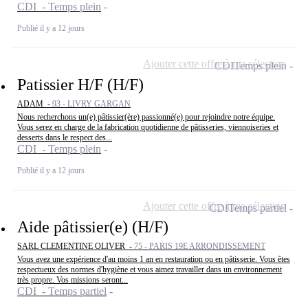
CDI - Temps plein
Publié il y a 12 jours
Ajouter cette offre à ma sélection
CDI
Temps plein
Patissier H/F (H/F)
ADAM -
93 - LIVRY GARGAN
Nous recherchons un(e) pâtissier(ère) passionné(e) pour rejoindre notre équipe.
Vous serez en charge de la fabrication quotidienne de pâtisseries, viennoiseries et
desserts dans le respect des...
CDI - Temps plein
Publié il y a 12 jours
Ajouter cette offre à ma sélection
CDI
Temps partiel
Aide pâtissier(e) (H/F)
SARL CLEMENTINE OLIVER -
75 - PARIS 19E ARRONDISSEMENT
Vous avez une expérience d'au moins 1 an en restauration ou en pâtisserie. Vous êtes
respectueux des normes d'hygiène et vous aimez travailler dans un environnement
très propre. Vos missions seront...
CDI - Temps partiel