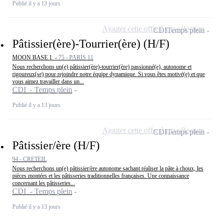
Publié il y a 13 jours
Ajouter cette offre à ma sélection
CDI
Temps plein
Pâtissier(ère)-Tourrier(ère) (H/F)
MOON BASE 1 -
75 - PARIS 11
Nous recherchons un(e) pâtissier(ère)-tourrier(ère) passionné(e), autonome et
rigoureux(se) pour rejoindre notre équipe dynamique. Si vous êtes motivé(e) et que
vous aimez travailler dans un...
CDI - Temps plein
Publié il y a 13 jours
Ajouter cette offre à ma sélection
CDI
Temps plein
Pâtissier/ère (H/F)
94 - CRETEIL
Nous recherchons un(e) pâtissier/ère autonome sachant réaliser la pâte à choux, les
pièces montées et les pâtisseries traditionnelles françaises. Une connaissance
concernant les pâtisseries...
CDI - Temps plein
Publié il y a 13 jours