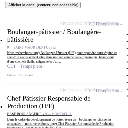
Afficher la carte
(contenu non-accessible)
Ajouter cette offre à ma sélection
CDI
Temps plein
Boulanger-pâtissier / Boulangère-
pâtissière
94 - SAINT-MAUR-DES-FOSSES
Nous recherchons un(e) Boulanger-Pâtissier (H/F) pour rejoindre notre équipe au
sein d'un établissement situé dans une rue commerçante dynamique, bénéficiant
d'une clientèle fidèle, exigeante et d'un...
CDI - Temps plein
Publié il y a 3 jours
Ajouter cette offre à ma sélection
CDI
Temps plein
Chef Pâtissier Responsable de
Production (H/F)
BASE BOULANGERIE -
93 - MONTREUIL
Dans le cadre du développement de notre réseau de --boulangeries-pâtisseries
artisanales--, nous recherchons un(e) Chef Pâtissier Responsable de Production