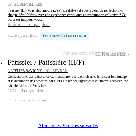
93 - AUBERVILLIERS
Pâtissier H/F Vous êtes rigoureux(se), créatif(ve) et avez à cœur de perfectionner
chaque détail ? Vous avez une expérience concluante en restauration collective ? Ce
poste est fait pour vous...
Intérim - Temps plein
Publié il y a 25 jours
Soyez parmi les 1ers à postuler
Ajouter cette offre à ma sélection
CDI
Temps plein
Pâtissier / Pâtissière (H/F)
L'ATELIER SAVIGNY -
93 - SEVRAN
Confectionner des pâtisseries Confectionner des viennoiseries Effectuer le montage
et la décoration des produits pâtissiers Doser des ingrédients culinaires Préparer une
pâte de pâtisserie Vous êtes...
CDI - Temps plein
Publié il y a plus de 30 jours
Afficher les 20 offres suivantes