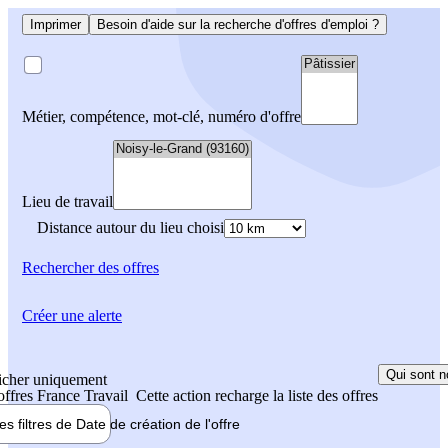
Imprimer
Besoin d'aide sur la recherche d'offres d'emploi ?
Métier, compétence, mot-clé, numéro d'offre
Lieu de travail
Distance autour du lieu choisi
Rechercher
des offres
Créer une alerte
Qui sont n
icher uniquement
 offres France Travail
Cette action recharge la liste des offres
les filtres de
Date de création
de l'offre