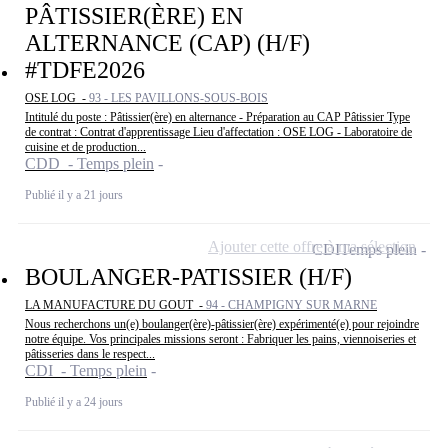
PÂTISSIER(ÈRE) EN
ALTERNANCE (CAP) (H/F)
#TDFE2026
OSE LOG -
93 - LES PAVILLONS-SOUS-BOIS
Intitulé du poste : Pâtissier(ère) en alternance - Préparation au CAP Pâtissier Type
de contrat : Contrat d'apprentissage Lieu d'affectation : OSE LOG - Laboratoire de
cuisine et de production...
CDD - Temps plein
Publié il y a 21 jours
Ajouter cette offre à ma sélection
CDI
Temps plein
BOULANGER-PATISSIER (H/F)
LA MANUFACTURE DU GOUT -
94 - CHAMPIGNY SUR MARNE
Nous recherchons un(e) boulanger(ère)-pâtissier(ère) expérimenté(e) pour rejoindre
notre équipe. Vos principales missions seront : Fabriquer les pains, viennoiseries et
pâtisseries dans le respect...
CDI - Temps plein
Publié il y a 24 jours