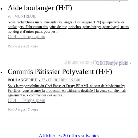
Aide boulanger (H/F)
93 - MONTREUIL
Nous recherchons un ou une aide Boulanger / Boulangère (H/F) qui épaulera les
boulangers. Fabrication des pains de mie, brioches, pains burger, pains bagel, pains
hot dog et d'autres pains pour les...
CDI - Temps plein
Publié il y a 21 jours
Ajouter cette offre à ma sélection
CDI
Temps plein
Commis Pâtissier Polyvalent (H/F)
BOULANGERIE F -
77 - FERRIERES EN BRIE
Sous la responsabilité du Chef Pâtissier Desty BRAMI, au sein de Madeleine by
Ferrières, vous assurez la production en pâtisserie destinée à la vente sur site mais
également aux commandes des autres...
CDI - Temps plein
Publié il y a 17 jours
Afficher les 20 offres suivantes