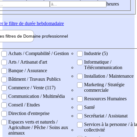
heures
er
le filtre de durée hebdomadaire
les filtres de
Domaine pro
fessionnel
ne professionel
Achats / Comptabilité / Gestion
Industrie (5)
Arts / Artisanat d'art
Informatique /
Télécommunication
Banque / Assurance
Installation / Maintenance
Bâtiment / Travaux Publics
Marketing / Stratégie
Commerce / Vente (117)
commerciale
Communication / Multimédia
Ressources Humaines
Conseil / Etudes
Santé
Direction d'entreprise
Secrétariat / Assistanat
Espaces verts et naturels /
Services à la personne / à l
Agriculture / Pêche / Soins aux
collectivité
animaux