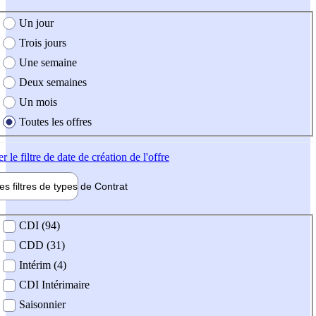
e création de l'offre
Un jour
Trois jours
Une semaine
Deux semaines
Un mois
Toutes les offres
er
le filtre de date de création de l'offre
les filtres de types de
Contrat
de contrat
CDI (94)
CDD (31)
Intérim (4)
CDI Intérimaire
Saisonnier