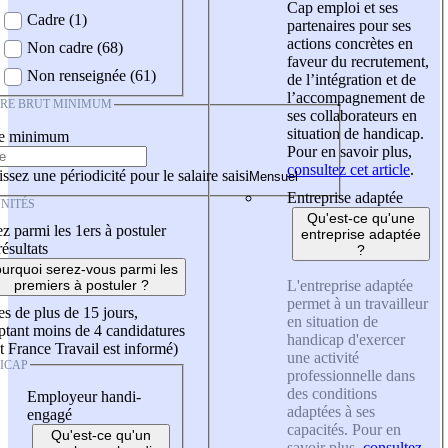
Cap emploi et ses
Cadre (1)
partenaires pour ses
actions concrètes en
Non cadre (68)
faveur du recrutement,
Non renseignée (61)
de l’intégration et de
l’accompagnement de
IRE BRUT MINIMUM
ses collaborateurs en
situation de handicap.
re minimum
Pour en savoir plus,
consultez cet article
.
ssez une périodicité pour le salaire saisi
Entreprise adaptée
NITÉS
Qu'est-ce qu'une
z parmi les 1ers à postuler
entreprise adaptée
résultats
?
urquoi serez-vous parmi les
L'entreprise adaptée
premiers à postuler ?
permet à un travailleur
es de plus de 15 jours,
en situation de
tant moins de 4 candidatures
handicap d'exercer
t France Travail est informé)
une activité
ICAP
professionnelle dans
des conditions
Employeur handi-
adaptées à ses
engagé
capacités. Pour en
Qu'est-ce qu'un
savoir plus,
consultez