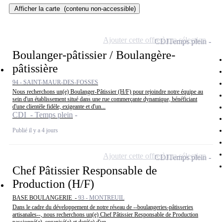
Afficher la carte
(contenu non-accessible)
Ajouter cette offre à ma sélection
CDI
Temps plein
Boulanger-pâtissier / Boulangère-
pâtissière
94 - SAINT-MAUR-DES-FOSSES
Nous recherchons un(e) Boulanger-Pâtissier (H/F) pour rejoindre notre équipe au
sein d'un établissement situé dans une rue commerçante dynamique, bénéficiant
d'une clientèle fidèle, exigeante et d'un...
CDI - Temps plein
Publié il y a 4 jours
Ajouter cette offre à ma sélection
CDI
Temps plein
Chef Pâtissier Responsable de
Production (H/F)
BASE BOULANGERIE -
93 - MONTREUIL
Dans le cadre du développement de notre réseau de --boulangeries-pâtisseries
artisanales--, nous recherchons un(e) Chef Pâtissier Responsable de Production