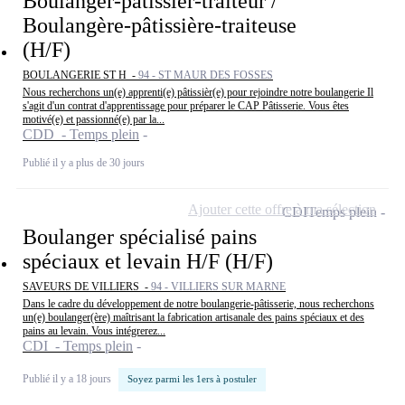
Boulanger-pâtissier-traiteur /
Boulangère-pâtissière-traiteuse
(H/F)
BOULANGERIE ST H -
94 - ST MAUR DES FOSSES
Nous recherchons un(e) apprenti(e) pâtissièr(e) pour rejoindre notre boulangerie Il
s'agit d'un contrat d'apprentissage pour préparer le CAP Pâtisserie. Vous êtes
motivé(e) et passionné(e) par la...
CDD - Temps plein
Publié il y a plus de 30 jours
Ajouter cette offre à ma sélection
CDI
Temps plein
Boulanger spécialisé pains
spéciaux et levain H/F (H/F)
SAVEURS DE VILLIERS -
94 - VILLIERS SUR MARNE
Dans le cadre du développement de notre boulangerie-pâtisserie, nous recherchons
un(e) boulanger(ère) maîtrisant la fabrication artisanale des pains spéciaux et des
pains au levain. Vous intégrerez...
CDI - Temps plein
Publié il y a 18 jours
Soyez parmi les 1ers à postuler