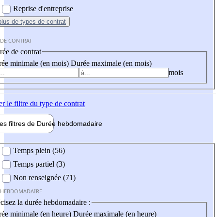
Reprise d'entreprise
plus
de types de contrat
 DE CONTRAT
ée de contrat
ée minimale (en mois)
Durée maximale (en mois)
mois
er
le filtre du type de contrat
les filtres de
Durée hebdo
madaire
 hebdomadaire
Temps plein (56)
Temps partiel (3)
Non renseignée (71)
 HEBDOMADAIRE
cisez la durée hebdomadaire :
ée minimale (en heure)
Durée maximale (en heure)