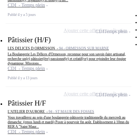
passionné(e), organisé(e) et doté(e) d'un...
CDI - Temps plein
Publié il y a 5 jours
Ajouter cette offre à ma sélection
CDI
Temps plein
Pâtissier (H/F)
LES DELICES D ORMESSON -
94 - ORMESSON SUR MARNE
La Boulangerie Les Délices d'Ormesson, reconnue pour son savoir-faire artisanal,
recherche un(e) pâtissier(ère) passionné(e) et créatif(ve) pour rejoindre leur équipe
dynamique. Missions...
CDI - Temps plein
Publié il y a 13 jours
Ajouter cette offre à ma sélection
CDI
Temps plein
Pâtissier H/F
L'ATELIER D'AURORE -
94 - ST MAUR DES FOSSES
Vous travaillerez au sein d'une boulangerie-pâtisserie traditionnelle du mercredi au
dimanche. (repos lundi et mardi) Poste à pourvoir fin août. Etablissement à 10mn du
RER A "Saint Maur...
CDI - Temps plein