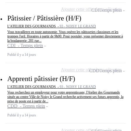
Ajouter cette offre à ma sélection
CDI
Temps plein
Pâtissier / Pâtissière (H/F)
L'ATELIER DES GOURMANDS -
93 - NOISY LE GRAND
Vous travaillerez en toute autonomie. Vous opérez les pâtisseries classiques et les
trompes l'œil. Horaires à partir de 9h00. Pour postuler, vous présenter directement à
la boulangerie: 201 rue...
CDI - Temps plein
Publié il y a 14 jours
Ajouter cette offre à ma sélection
CDD
Temps plein
Apprenti pâtissier (H/F)
L'ATELIER DES GOURMANDS -
93 - NOISY LE GRAND
Vous recherchez un employeur pour votre apprentissage, l'Atelier des Gourmands
située au centre Ville de Noisy le Grand recherche activement ses futurs apprentis, la
prise de poste est à partir de...
CDD - Temps plein
Publié il y a 14 jours
Ajouter cette offre à ma sélection