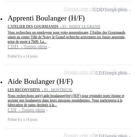
Ajouter cette offre à ma sélection
CDD
Temps plein
Apprenti Boulanger (H/F)
L'ATELIER DES GOURMANDS -
93 - NOISY LE GRAND
Vous recherchez un employeur pour votre apprentissage, l'Atelier des Gourmands
située au centre Ville de Noisy le Grand recherche activement ses futurs apprentis,
prise de poste à 7h00. La...
CDD - Temps plein
Publié il y a 14 jours
Ajouter cette offre à ma sélection
CDI
Temps plein
Aide Boulanger (H/F)
LES RECONVERTIS -
93 - MONTREUIL
Nous recherchons un(e) aide-boulanger(ère) (H/F) pour rejoindre notre équipe et
assister nos boulangers dans leurs missions quotidiennes. Vous participerez à la
fabrication de pains destinés à la...
CDI - Temps plein
Publié il y a 14 jours
Ajouter cette offre à ma sélection
CDI
Temps plein