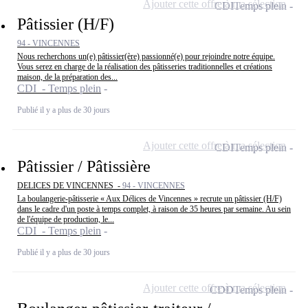
Ajouter cette offre à ma sélection
CDI
Temps plein
Pâtissier (H/F)
94 - VINCENNES
Nous recherchons un(e) pâtissier(ère) passionné(e) pour rejoindre notre équipe.
Vous serez en charge de la réalisation des pâtisseries traditionnelles et créations
maison, de la préparation des...
CDI - Temps plein
Publié il y a plus de 30 jours
Ajouter cette offre à ma sélection
CDI
Temps plein
Pâtissier / Pâtissière
DELICES DE VINCENNES -
94 - VINCENNES
La boulangerie-pâtisserie « Aux Délices de Vincennes » recrute un pâtissier (H/F)
dans le cadre d'un poste à temps complet, à raison de 35 heures par semaine. Au sein
de l'équipe de production, le...
CDI - Temps plein
Publié il y a plus de 30 jours
Ajouter cette offre à ma sélection
CDD
Temps plein