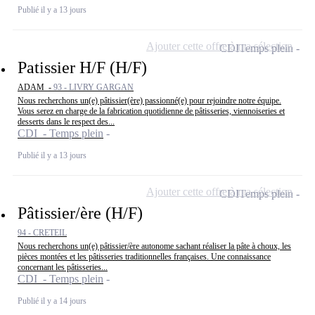
Publié il y a 13 jours
Ajouter cette offre à ma sélection
CDI
Temps plein
Patissier H/F (H/F)
ADAM -
93 - LIVRY GARGAN
Nous recherchons un(e) pâtissier(ère) passionné(e) pour rejoindre notre équipe.
Vous serez en charge de la fabrication quotidienne de pâtisseries, viennoiseries et
desserts dans le respect des...
CDI - Temps plein
Publié il y a 13 jours
Ajouter cette offre à ma sélection
CDI
Temps plein
Pâtissier/ère (H/F)
94 - CRETEIL
Nous recherchons un(e) pâtissier/ère autonome sachant réaliser la pâte à choux, les
pièces montées et les pâtisseries traditionnelles françaises. Une connaissance
concernant les pâtisseries...
CDI - Temps plein
Publié il y a 14 jours