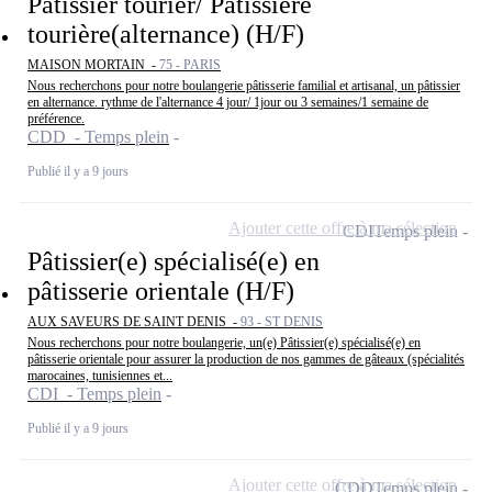
Pâtissier tourier/ Pâtissière
tourière(alternance) (H/F)
MAISON MORTAIN -
75 - PARIS
Nous recherchons pour notre boulangerie pâtisserie familial et artisanal, un pâtissier
en alternance. rythme de l'alternance 4 jour/ 1jour ou 3 semaines/1 semaine de
préférence.
CDD - Temps plein
Publié il y a 9 jours
Ajouter cette offre à ma sélection
CDI
Temps plein
Pâtissier(e) spécialisé(e) en
pâtisserie orientale (H/F)
AUX SAVEURS DE SAINT DENIS -
93 - ST DENIS
Nous recherchons pour notre boulangerie, un(e) Pâtissier(e) spécialisé(e) en
pâtisserie orientale pour assurer la production de nos gammes de gâteaux (spécialités
marocaines, tunisiennes et...
CDI - Temps plein
Publié il y a 9 jours
Ajouter cette offre à ma sélection
CDD
Temps plein