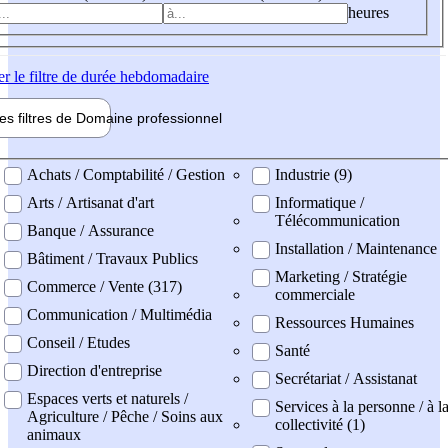
heures
er
le filtre de durée hebdomadaire
les filtres de
Domaine pro
fessionnel
ne professionel
Achats / Comptabilité / Gestion
Industrie (9)
Arts / Artisanat d'art
Informatique /
Télécommunication
Banque / Assurance
Installation / Maintenance
Bâtiment / Travaux Publics
Marketing / Stratégie
Commerce / Vente (317)
commerciale
Communication / Multimédia
Ressources Humaines
Conseil / Etudes
Santé
Direction d'entreprise
Secrétariat / Assistanat
Espaces verts et naturels /
Services à la personne / à l
Agriculture / Pêche / Soins aux
collectivité (1)
animaux