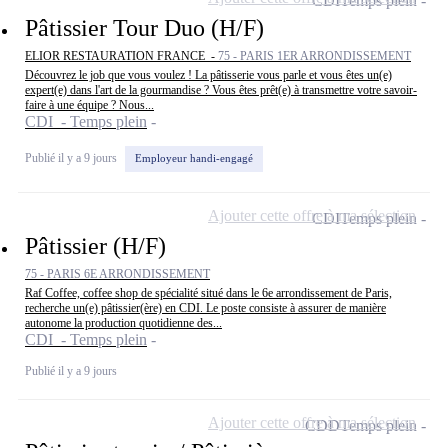
CDI
Temps plein
Pâtissier Tour Duo (H/F)
ELIOR RESTAURATION FRANCE -
75 - PARIS 1ER ARRONDISSEMENT
Découvrez le job que vous voulez ! La pâtisserie vous parle et vous êtes un(e)
expert(e) dans l'art de la gourmandise ? Vous êtes prêt(e) à transmettre votre savoir-
faire à une équipe ? Nous...
CDI - Temps plein
Publié il y a 9 jours
Employeur handi-engagé
Ajouter cette offre à ma sélection
CDI
Temps plein
Pâtissier (H/F)
75 - PARIS 6E ARRONDISSEMENT
Raf Coffee, coffee shop de spécialité situé dans le 6e arrondissement de Paris,
recherche un(e) pâtissier(ère) en CDI. Le poste consiste à assurer de manière
autonome la production quotidienne des...
CDI - Temps plein
Publié il y a 9 jours
Ajouter cette offre à ma sélection
CDD
Temps plein