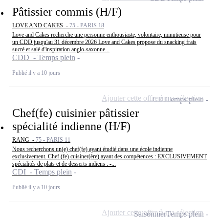
Pâtissier commis (H/F)
LOVE AND CAKES -
75 - PARIS 18
Love and Cakes recherche une personne enthousiaste, volontaire, minutieuse pour
un CDD jusqu'au 31 décembre 2026 Love and Cakes propose du snacking frais
sucré et salé d'inspiration anglo-saxonne...
CDD - Temps plein
Publié il y a 10 jours
Ajouter cette offre à ma sélection
CDI
Temps plein
Chef(fe) cuisinier pâtissier
spécialité indienne (H/F)
RANG -
75 - PARIS 11
Nous recherchons un(e) chef(fe) ayant étudié dans une école indienne
exclusivement. Chef (fe) cuisiner(ère) ayant des compétences : EXCLUSIVEMENT
spécialités de plats et de desserts indiens : -...
CDI - Temps plein
Publié il y a 10 jours
Ajouter cette offre à ma sélection
Saisonnier
Temps plein