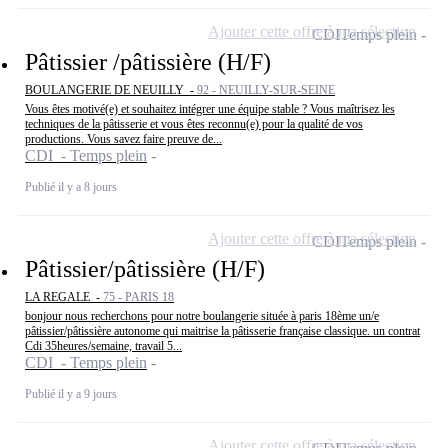
Ajouter cette offre à ma sélection
CDI
Temps plein
Pâtissier /pâtissière (H/F)
BOULANGERIE DE NEUILLY -
92 - NEUILLY-SUR-SEINE
Vous êtes motivé(e) et souhaitez intégrer une équipe stable ? Vous maîtrisez les
techniques de la pâtisserie et vous êtes reconnu(e) pour la qualité de vos
productions. Vous savez faire preuve de...
CDI - Temps plein
Publié il y a 8 jours
Ajouter cette offre à ma sélection
CDI
Temps plein
Pâtissier/pâtissière (H/F)
LA REGALE -
75 - PARIS 18
bonjour nous recherchons pour notre boulangerie située à paris 18ème un/e
pâtissier/pâtissière autonome qui maitrise la pâtisserie française classique. un contrat
Cdi 35heures/semaine, travail 5...
CDI - Temps plein
Publié il y a 9 jours
Ajouter cette offre à ma sélection