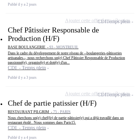
Publié il y a 2 jours
Ajouter cette offre à ma sélection
CDI
Temps plein
Chef Pâtissier Responsable de
Production (H/F)
BASE BOULANGERIE -
93 - MONTREUIL
Dans le cadre du développement de notre réseau de --boulangeries-pâtisseries
artisanales--, nous recherchons un(e) Chef Pâtissier Responsable de Production
passionné(e), organisé(e) et doté(e) d'un...
CDI - Temps plein
Publié il y a 3 jours
Ajouter cette offre à ma sélection
CDI
Temps plein
Chef de partie patissier (H/F)
RESTAURANT PILGRIM -
75 - PARIS
Nous cherchons un(e) chef(fe) de partie pâtissier(e) qui a déjà travaillé dans un
restaurant étoilé.. Nous sommes dans Paris15.
CDI - Temps plein
Publié il y a 4 jours