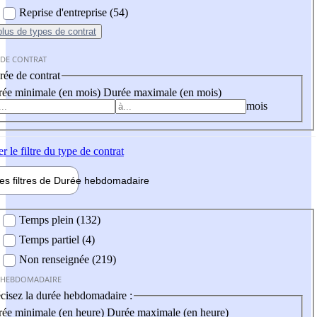
Reprise d'entreprise (54)
plus
de types de contrat
 DE CONTRAT
ée de contrat
ée minimale (en mois)
Durée maximale (en mois)
mois
er
le filtre du type de contrat
les filtres de
Durée hebdo
madaire
 hebdomadaire
Temps plein (132)
Temps partiel (4)
Non renseignée (219)
 HEBDOMADAIRE
cisez la durée hebdomadaire :
ée minimale (en heure)
Durée maximale (en heure)