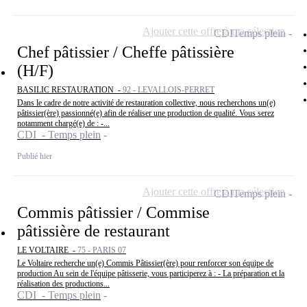
Ajouter cette offre à ma sélection
CDI
Temps plein
Chef pâtissier / Cheffe pâtissière
(H/F)
BASILIC RESTAURATION -
92 - LEVALLOIS-PERRET
Dans le cadre de notre activité de restauration collective, nous recherchons un(e)
pâtissier(ère) passionné(e) afin de réaliser une production de qualité. Vous serez
notamment chargé(e) de : -...
CDI - Temps plein
Publié hier
Ajouter cette offre à ma sélection
CDI
Temps plein
Commis pâtissier / Commise
pâtissière de restaurant
LE VOLTAIRE -
75 - PARIS 07
Le Voltaire recherche un(e) Commis Pâtissier(ère) pour renforcer son équipe de
production Au sein de l'équipe pâtisserie, vous participerez à : - La préparation et la
réalisation des productions...
CDI - Temps plein