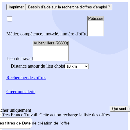
Imprimer
Besoin d'aide sur la recherche d'offres d'emploi ?
Métier, compétence, mot-clé, numéro d'offre
Lieu de travail
Distance autour du lieu choisi
Rechercher
des offres
Créer une alerte
Qui sont n
icher uniquement
 offres France Travail
Cette action recharge la liste des offres
les filtres de
Date de création
de l'offre