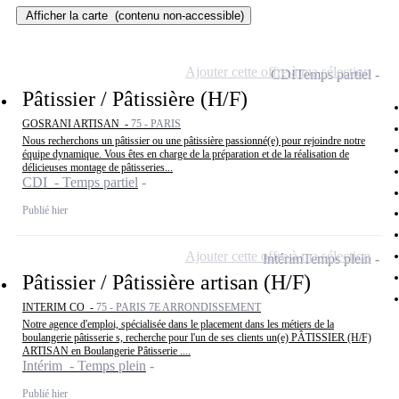
Afficher la carte
(contenu non-accessible)
Ajouter cette offre à ma sélection
CDI
Temps partiel
Pâtissier / Pâtissière (H/F)
GOSRANI ARTISAN -
75 - PARIS
Nous recherchons un pâtissier ou une pâtissière passionné(e) pour rejoindre notre
équipe dynamique. Vous êtes en charge de la préparation et de la réalisation de
délicieuses montage de pâtisseries...
CDI - Temps partiel
Publié hier
Ajouter cette offre à ma sélection
Intérim
Temps plein
Pâtissier / Pâtissière artisan (H/F)
INTERIM CO -
75 - PARIS 7E ARRONDISSEMENT
Notre agence d'emploi, spécialisée dans le placement dans les métiers de la
boulangerie pâtisserie s, recherche pour l'un de ses clients un(e) PÂTISSIER (H/F)
ARTISAN en Boulangerie Pâtisserie ....
Intérim - Temps plein
Publié hier