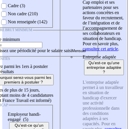
Cap emploi et ses
Cadre (3)
partenaires pour ses
actions concrètes en
Non cadre (210)
faveur du recrutement,
Non renseignée (142)
de l’intégration et de
l’accompagnement de
IRE BRUT MINIMUM
ses collaborateurs en
situation de handicap.
re minimum
Pour en savoir plus,
consultez cet article
.
ssez une périodicité pour le salaire saisi
Entreprise adaptée
NITÉS
Qu'est-ce qu'une
z parmi les 1ers à postuler
entreprise adaptée
résultats
?
urquoi serez-vous parmi les
L'entreprise adaptée
premiers à postuler ?
permet à un travailleur
es de plus de 15 jours,
en situation de
tant moins de 4 candidatures
handicap d'exercer
t France Travail est informé)
une activité
ICAP
professionnelle dans
des conditions
Employeur handi-
adaptées à ses
engagé (5)
capacités. Pour en
Qu'est-ce qu'un
savoir plus,
consultez