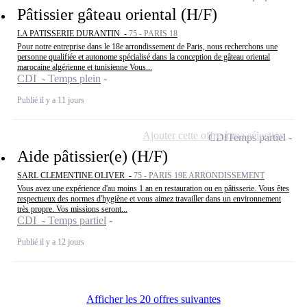
Pâtissier gâteau oriental (H/F)
LA PATISSERIE DURANTIN -
75 - PARIS 18
Pour notre entreprise dans le 18e arrondissement de Paris, nous recherchons une
personne qualifiée et autonome spécialisé dans la conception de gâteau oriental
marocaine algérienne et tunisienne Vous...
CDI - Temps plein
Publié il y a 11 jours
Ajouter cette offre à ma sélection
CDI
Temps partiel
Aide pâtissier(e) (H/F)
SARL CLEMENTINE OLIVER -
75 - PARIS 19E ARRONDISSEMENT
Vous avez une expérience d'au moins 1 an en restauration ou en pâtisserie. Vous êtes
respectueux des normes d'hygiène et vous aimez travailler dans un environnement
très propre. Vos missions seront...
CDI - Temps partiel
Publié il y a 12 jours
Afficher les 20 offres suivantes