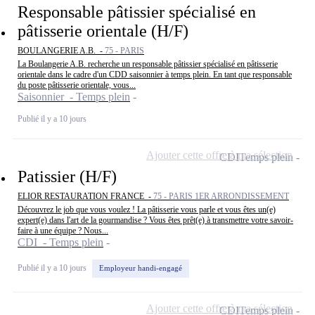
Responsable pâtissier spécialisé en
pâtisserie orientale (H/F)
BOULANGERIE A.B. -
75 - PARIS
La Boulangerie A.B. recherche un responsable pâtissier spécialisé en pâtisserie
orientale dans le cadre d'un CDD saisonnier à temps plein. En tant que responsable
du poste pâtisserie orientale, vous...
Saisonnier - Temps plein
Publié il y a 10 jours
Ajouter cette offre à ma sélection
CDI
Temps plein
Patissier (H/F)
ELIOR RESTAURATION FRANCE -
75 - PARIS 1ER ARRONDISSEMENT
Découvrez le job que vous voulez ! La pâtisserie vous parle et vous êtes un(e)
expert(e) dans l'art de la gourmandise ? Vous êtes prêt(e) à transmettre votre savoir-
faire à une équipe ? Nous...
CDI - Temps plein
Publié il y a 10 jours
Employeur handi-engagé
Ajouter cette offre à ma sélection
CDI
Temps plein