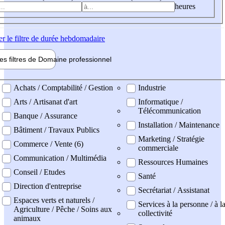
heures
er
le filtre de durée hebdomadaire
les filtres de
Domaine pro
fessionnel
ne professionel
Achats / Comptabilité / Gestion
Industrie
Arts / Artisanat d'art
Informatique /
Télécommunication
Banque / Assurance
Installation / Maintenance
Bâtiment / Travaux Publics
Marketing / Stratégie
Commerce / Vente (6)
commerciale
Communication / Multimédia
Ressources Humaines
Conseil / Etudes
Santé
Direction d'entreprise
Secrétariat / Assistanat
Espaces verts et naturels /
Services à la personne / à l
Agriculture / Pêche / Soins aux
collectivité
animaux