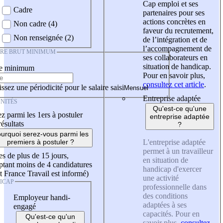
Cap emploi et ses
Cadre
partenaires pour ses
actions concrètes en
Non cadre (4)
faveur du recrutement,
Non renseignée (2)
de l’intégration et de
l’accompagnement de
IRE BRUT MINIMUM
ses collaborateurs en
situation de handicap.
re minimum
Pour en savoir plus,
consultez cet article
.
ssez une périodicité pour le salaire saisi
Entreprise adaptée
NITÉS
Qu'est-ce qu'une
z parmi les 1ers à postuler
entreprise adaptée
résultats
?
urquoi serez-vous parmi les
L'entreprise adaptée
premiers à postuler ?
permet à un travailleur
es de plus de 15 jours,
en situation de
tant moins de 4 candidatures
handicap d'exercer
t France Travail est informé)
une activité
ICAP
professionnelle dans
des conditions
Employeur handi-
adaptées à ses
engagé
capacités. Pour en
Qu'est-ce qu'un
savoir plus,
consultez