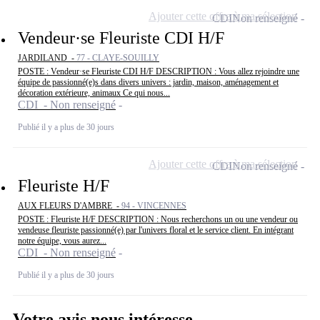
Ajouter cette offre à ma sélection
CDI
Non renseigné
Vendeur·se Fleuriste CDI H/F
JARDILAND -
77 - CLAYE-SOUILLY
POSTE : Vendeur·se Fleuriste CDI H/F DESCRIPTION : Vous allez rejoindre une
équipe de passionné(e)s dans divers univers : jardin, maison, aménagement et
décoration extérieure, animaux Ce qui nous...
CDI - Non renseigné
Publié il y a plus de 30 jours
Ajouter cette offre à ma sélection
CDI
Non renseigné
Fleuriste H/F
AUX FLEURS D'AMBRE -
94 - VINCENNES
POSTE : Fleuriste H/F DESCRIPTION : Nous recherchons un ou une vendeur ou
vendeuse fleuriste passionné(e) par l'univers floral et le service client. En intégrant
notre équipe, vous aurez...
CDI - Non renseigné
Publié il y a plus de 30 jours
Votre avis nous intéresse