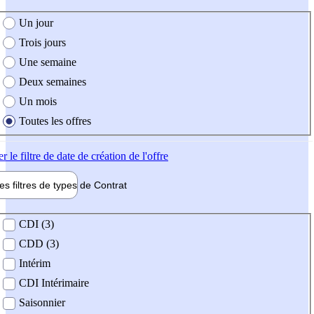
e création de l'offre
Un jour
Trois jours
Une semaine
Deux semaines
Un mois
Toutes les offres
er
le filtre de date de création de l'offre
les filtres de types de
Contrat
de contrat
CDI (3)
CDD (3)
Intérim
CDI Intérimaire
Saisonnier