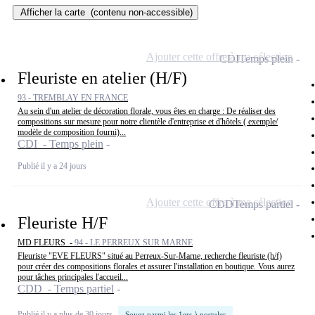
Afficher la carte
(contenu non-accessible)
Ajouter cette offre à ma sélection
CDI
Temps plein
Fleuriste en atelier (H/F)
93 - TREMBLAY EN FRANCE
Au sein d'un atelier de décoration florale, vous êtes en charge : De réaliser des
compositions sur mesure pour notre clientèle d'entreprise et d'hôtels ( exemple/
modèle de composition fourni)...
CDI - Temps plein
Publié il y a 24 jours
Ajouter cette offre à ma sélection
CDD
Temps partiel
Fleuriste H/F
MD FLEURS -
94 - LE PERREUX SUR MARNE
Fleuriste "EVE FLEURS" situé au Perreux-Sur-Marne, recherche fleuriste (h/f)
pour créer des compositions florales et assurer l'installation en boutique. Vous aurez
pour tâches principales l'accueil...
CDD - Temps partiel
Publié il y a plus de 30 jours
Soyez parmi les 1ers à postuler