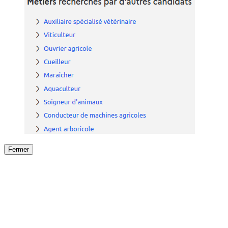
Fermer
Fermer
le détail de l'offre
/
Offre
sur
Offre précéden