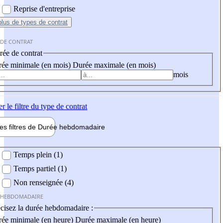
Reprise d'entreprise
plus
de types de contrat
 DE CONTRAT
ée de contrat
ée minimale (en mois)
Durée maximale (en mois)
mois
er
le filtre du type de contrat
les filtres de
Durée hebdo
madaire
 hebdomadaire
Temps plein (1)
Temps partiel (1)
Non renseignée (4)
 HEBDOMADAIRE
cisez la durée hebdomadaire :
ée minimale (en heure)
Durée maximale (en heure)