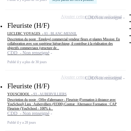
Ajouter cette offre à ma sélection
CDD
Non renseigné
Fleuriste (H/F)
LECLERC VOYAGES -
93 - BLANC-MESNIL
Description du poste : Employé commercial vendeur fleurs et plantes Mission: En
collaboration avec son supérieur hiérarchique, il contribue à la réalisation des
objectifs commerciaux (structure de...
CDD - Non renseigné
Publié il y a plus de 30 jours
Ajouter cette offre à ma sélection
CDD
Non renseigné
Fleuriste (H/F)
YOUSCHOOL -
93 - AUBERVILLIERS
Description du poste : Offre d'alternance - Fleuriste (Formation à distance avec
YouSchool) Lieu : Aubervilliers (93300) Contrat : Alternance Formation : CAP
Fleuriste (YouSchool - 100% à...
CDD - Non renseigné
Publié il y a 28 jours