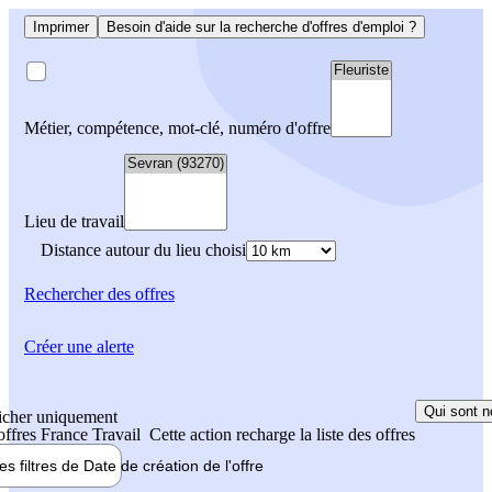
Imprimer
Besoin d'aide sur la recherche d'offres d'emploi ?
Métier, compétence, mot-clé, numéro d'offre
Lieu de travail
Distance autour du lieu choisi
Rechercher
des offres
Créer une alerte
Qui sont n
icher uniquement
 offres France Travail
Cette action recharge la liste des offres
les filtres de
Date de création
de l'offre