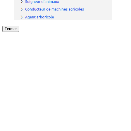
Fermer
Fermer
le détail de l'offre
/
Offre
sur
Offre précéden