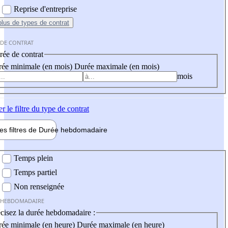
Reprise d'entreprise
plus
de types de contrat
 DE CONTRAT
ée de contrat
ée minimale (en mois)
Durée maximale (en mois)
mois
er
le filtre du type de contrat
les filtres de
Durée hebdo
madaire
 hebdomadaire
Temps plein
Temps partiel
Non renseignée
 HEBDOMADAIRE
cisez la durée hebdomadaire :
ée minimale (en heure)
Durée maximale (en heure)