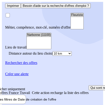
Imprimer
Besoin d'aide sur la recherche d'offres d'emploi ?
Métier, compétence, mot-clé, numéro d'offre
Lieu de travail
Distance autour du lieu choisi
Rechercher
des offres
Créer une alerte
Qui sont n
icher uniquement
 offres France Travail
Cette action recharge la liste des offres
les filtres de
Date de création
de l'offre