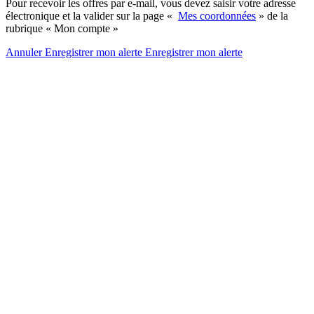
Pour recevoir les offres par e-mail, vous devez saisir votre adresse
électronique et la valider sur la page «
Mes coordonnées
» de la
rubrique « Mon compte »
Annuler
Enregistrer mon alerte
Enregistrer
mon alerte