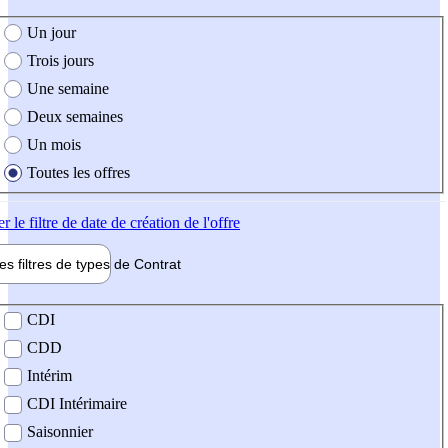
e création de l'offre
Un jour
Trois jours
Une semaine
Deux semaines
Un mois
Toutes les offres
er
le filtre de date de création de l'offre
les filtres de types de
Contrat
de contrat
CDI
CDD
Intérim
CDI Intérimaire
Saisonnier