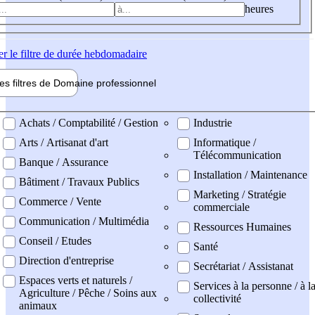
heures
er
le filtre de durée hebdomadaire
les filtres de
Domaine pro
fessionnel
ne professionel
Achats / Comptabilité / Gestion
Industrie
Arts / Artisanat d'art
Informatique /
Télécommunication
Banque / Assurance
Installation / Maintenance
Bâtiment / Travaux Publics
Marketing / Stratégie
Commerce / Vente
commerciale
Communication / Multimédia
Ressources Humaines
Conseil / Etudes
Santé
Direction d'entreprise
Secrétariat / Assistanat
Espaces verts et naturels /
Services à la personne / à l
Agriculture / Pêche / Soins aux
collectivité
animaux