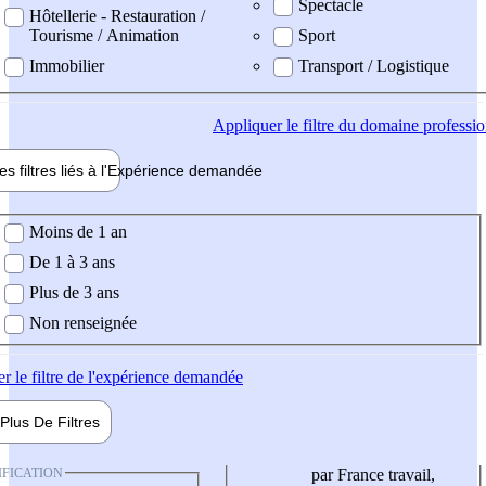
Spectacle
Hôtellerie - Restauration /
Tourisme / Animation
Sport
Immobilier
Transport / Logistique
Appliquer
le filtre du domaine professi
es filtres liés à l'
Expérience
demandée
ience demandée
Moins de 1 an
De 1 à 3 ans
Plus de 3 ans
Non renseignée
er
le filtre de l'expérience demandée
Plus De
Filtres
IFICATION
par France travail,