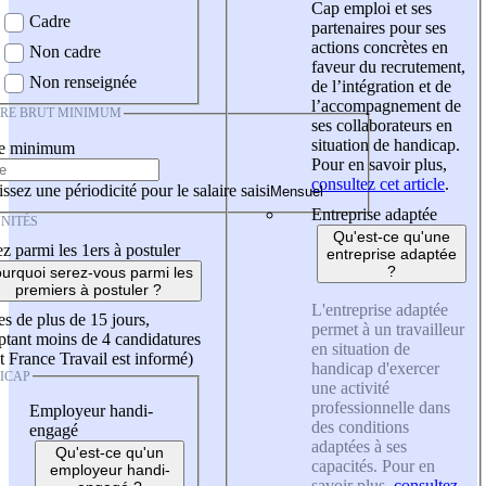
Cap emploi et ses
Cadre
partenaires pour ses
actions concrètes en
Non cadre
faveur du recrutement,
Non renseignée
de l’intégration et de
l’accompagnement de
IRE BRUT MINIMUM
ses collaborateurs en
situation de handicap.
re minimum
Pour en savoir plus,
consultez cet article
.
ssez une périodicité pour le salaire saisi
Entreprise adaptée
NITÉS
Qu'est-ce qu'une
z parmi les 1ers à postuler
entreprise adaptée
?
urquoi serez-vous parmi les
premiers à postuler ?
L'entreprise adaptée
es de plus de 15 jours,
permet à un travailleur
tant moins de 4 candidatures
en situation de
t France Travail est informé)
handicap d'exercer
ICAP
une activité
professionnelle dans
Employeur handi-
des conditions
engagé
adaptées à ses
Qu'est-ce qu'un
capacités. Pour en
employeur handi-
savoir plus,
consultez