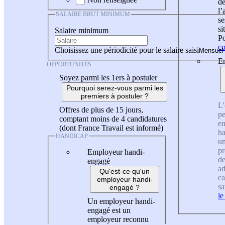
de
l
SALAIRE BRUT MINIMUM
se
si
Salaire minimum
Po
co
Choisissez une périodicité pour le salaire saisi
En
OPPORTUNITÉS
Soyez parmi les 1ers à postuler
Pourquoi serez-vous parmi les
premiers à postuler ?
L'
Offres de plus de 15 jours,
pe
comptant moins de 4 candidatures
en
(dont France Travail est informé)
ha
HANDICAP
un
pr
Employeur handi-
de
engagé
ad
Qu'est-ce qu'un
ca
employeur handi-
sa
engagé ?
le
Un employeur handi-
engagé est un
employeur reconnu