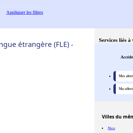
Appliquer
les filtres
Services liés à
ngue étrangère (FLE) -
Accédez
Mes alert
Ma sélect
Villes
du même
Nice