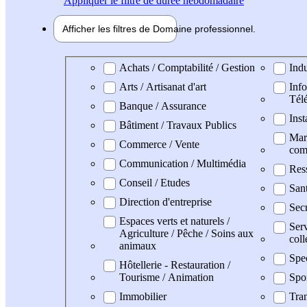
Appliquer
le filtre de durée hebdomadaire
Afficher les filtres de
Domaine pro
fessionnel
Domaine professionel
Achats / Comptabilité / Gestion
Indu
Arts / Artisanat d'art
Info
Tél
Banque / Assurance
Inst
Bâtiment / Travaux Publics
Mark
Commerce / Vente
com
Communication / Multimédia
Res
Conseil / Etudes
San
Direction d'entreprise
Secr
Espaces verts et naturels /
Serv
Agriculture / Pêche / Soins aux
coll
animaux
Spe
Hôtellerie - Restauration /
Tourisme / Animation
Spo
Immobilier
Tran