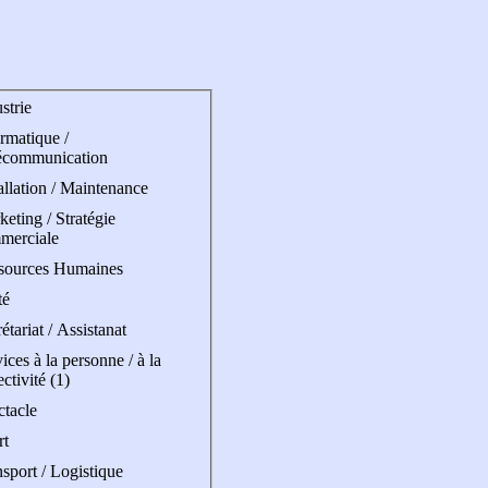
strie
rmatique /
écommunication
allation / Maintenance
eting / Stratégie
merciale
sources Humaines
té
étariat / Assistanat
ices à la personne / à la
ectivité (1)
ctacle
rt
sport / Logistique