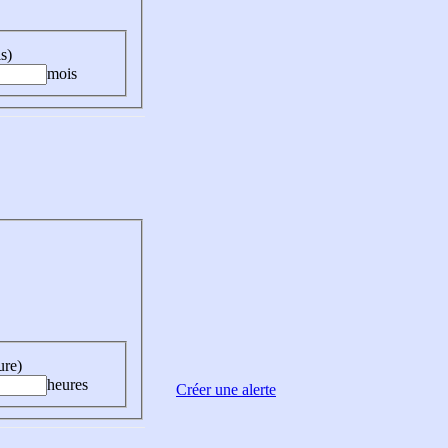
s)
mois
ure)
heures
Créer une alerte