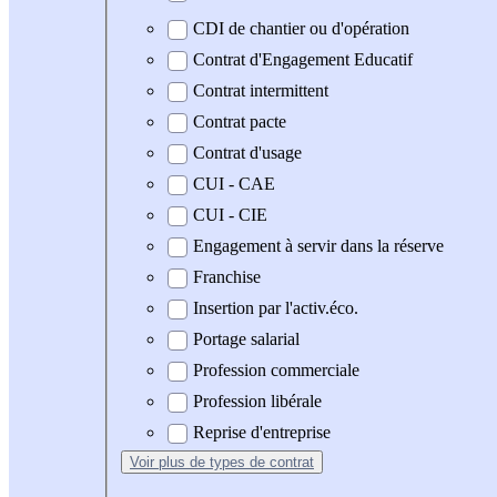
CDI de chantier ou d'opération
Contrat d'Engagement Educatif
Contrat intermittent
Contrat pacte
Contrat d'usage
CUI - CAE
CUI - CIE
Engagement à servir dans la réserve
Franchise
Insertion par l'activ.éco.
Portage salarial
Profession commerciale
Profession libérale
Reprise d'entreprise
Voir plus
de types de contrat