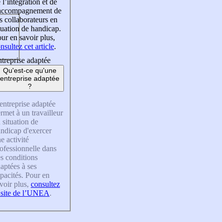
 l’intégration et de
’accompagnement de
s collaborateurs en
tuation de handicap.
ur en savoir plus,
nsultez cet article
.
treprise adaptée
Qu'est-ce qu'une
entreprise adaptée
?
entreprise adaptée
rmet à un travailleur
 situation de
ndicap d'exercer
e activité
ofessionnelle dans
s conditions
aptées à ses
pacités. Pour en
voir plus,
consultez
 site de l’UNEA
.