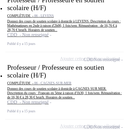
Professeur / Professeure en soutien
scolaire (H/F)
COMPLÉTUDE -
06 - LEVENS
Donnez des cours de soutien scolaire à domicile à LEVENS. Description du cours :
Mathématiques en 2nde à raison d'2h00, 1 fois/sem. Rémunération : de 16,76 € à
28,76 € brut/h. Horaires de soutien...
CDD - Non renseigné
Publié il y a 15 jours
Ajouter cette offre à ma sélection
CDD
Non renseigné
Professeur / Professeure en soutien
scolaire (H/F)
COMPLÉTUDE -
06 - CAGNES-SUR-MER
Donnez des cours de soutien scolaire à domicile à CAGNES SUR MER.
Description du cours : Français en 5ème à raison d'1h30, 1 fois/sem. Rémunération :
de 16,36 € à 28,36 € brut/h. Horaires de soutien...
CDD - Non renseigné
Publié il y a 15 jours
Ajouter cette offre à ma sélection
CDD
Non renseigné