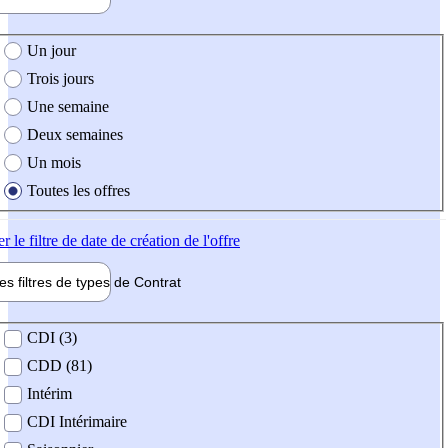
e création de l'offre
Un jour
Trois jours
Une semaine
Deux semaines
Un mois
Toutes les offres
er
le filtre de date de création de l'offre
les filtres de types de
Contrat
de contrat
CDI (3)
CDD (81)
Intérim
CDI Intérimaire