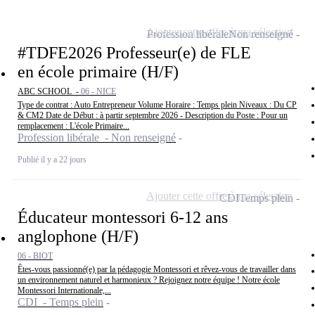
Ajouter cette offre à ma sélection
Profession libérale
Non renseigné
#TDFE2026 Professeur(e) de FLE
en école primaire (H/F)
ABC SCHOOL -
06 - NICE
Type de contrat : Auto Entrepreneur Volume Horaire : Temps plein Niveaux : Du CP
& CM2 Date de Début : à partir septembre 2026 - Description du Poste : Pour un
remplacement : L'école Primaire...
Profession libérale - Non renseigné
Publié il y a 22 jours
Ajouter cette offre à ma sélection
CDI
Temps plein
Éducateur montessori 6-12 ans
anglophone (H/F)
06 - BIOT
Êtes-vous passionné(e) par la pédagogie Montessori et rêvez-vous de travailler dans
un environnement naturel et harmonieux ? Rejoignez notre équipe ! Notre école
Montessori Internationale,...
CDI - Temps plein