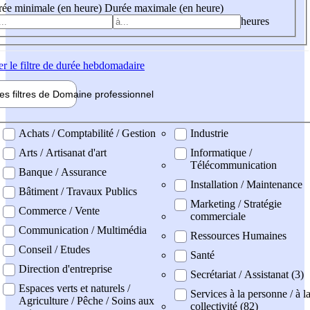
ée minimale (en heure)
Durée maximale (en heure)
heures
er
le filtre de durée hebdomadaire
les filtres de
Domaine pro
fessionnel
ne professionel
Achats / Comptabilité / Gestion
Industrie
Arts / Artisanat d'art
Informatique /
Télécommunication
Banque / Assurance
Installation / Maintenance
Bâtiment / Travaux Publics
Marketing / Stratégie
Commerce / Vente
commerciale
Communication / Multimédia
Ressources Humaines
Conseil / Etudes
Santé
Direction d'entreprise
Secrétariat / Assistanat (3)
Espaces verts et naturels /
Services à la personne / à l
Agriculture / Pêche / Soins aux
collectivité (82)