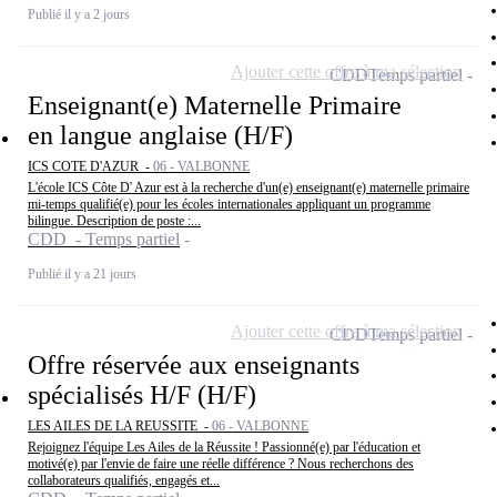
Publié il y a 2 jours
Ajouter cette offre à ma sélection
CDD
Temps partiel
Enseignant(e) Maternelle Primaire
en langue anglaise (H/F)
ICS COTE D'AZUR -
06 - VALBONNE
L'école ICS Côte D' Azur est à la recherche d'un(e) enseignant(e) maternelle primaire
mi-temps qualifié(e) pour les écoles internationales appliquant un programme
bilingue. Description de poste :...
CDD - Temps partiel
Publié il y a 21 jours
Ajouter cette offre à ma sélection
CDD
Temps partiel
Offre réservée aux enseignants
spécialisés H/F (H/F)
LES AILES DE LA REUSSITE -
06 - VALBONNE
Rejoignez l'équipe Les Ailes de la Réussite ! Passionné(e) par l'éducation et
motivé(e) par l'envie de faire une réelle différence ? Nous recherchons des
collaborateurs qualifiés, engagés et...