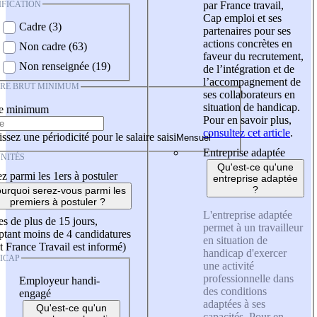
IFICATION
par France travail,
Cap emploi et ses
Cadre (3)
partenaires pour ses
actions concrètes en
Non cadre (63)
faveur du recrutement,
Non renseignée (19)
de l’intégration et de
l’accompagnement de
IRE BRUT MINIMUM
ses collaborateurs en
situation de handicap.
re minimum
Pour en savoir plus,
consultez cet article
.
ssez une périodicité pour le salaire saisi
Entreprise adaptée
NITÉS
Qu'est-ce qu'une
z parmi les 1ers à postuler
entreprise adaptée
?
urquoi serez-vous parmi les
premiers à postuler ?
L'entreprise adaptée
es de plus de 15 jours,
permet à un travailleur
tant moins de 4 candidatures
en situation de
t France Travail est informé)
handicap d'exercer
ICAP
une activité
professionnelle dans
Employeur handi-
des conditions
engagé
adaptées à ses
Qu'est-ce qu'un
capacités. Pour en