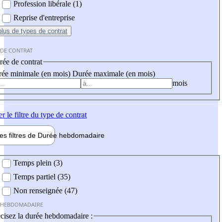
Profession libérale (1)
Reprise d'entreprise
plus
de types de contrat
 DE CONTRAT
ée de contrat
ée minimale (en mois)
Durée maximale (en mois)
mois
er
le filtre du type de contrat
les filtres de
Durée hebdo
madaire
 hebdomadaire
Temps plein (3)
Temps partiel (35)
Non renseignée (47)
 HEBDOMADAIRE
cisez la durée hebdomadaire :