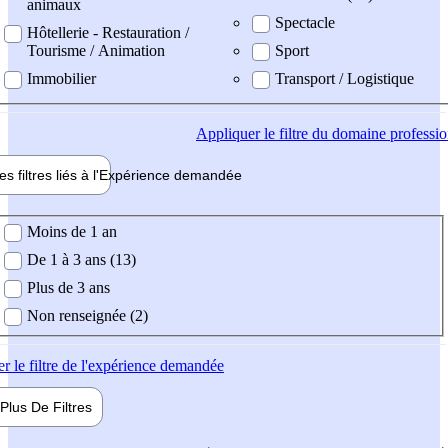
animaux
Spectacle
Hôtellerie - Restauration /
Tourisme / Animation
Sport
Immobilier
Transport / Logistique
Appliquer
le filtre du domaine professi
es filtres liés à l'
Expérience
demandée
ience demandée
Moins de 1 an
De 1 à 3 ans (13)
Plus de 3 ans
Non renseignée (2)
er
le filtre de l'expérience demandée
Plus De
Filtres