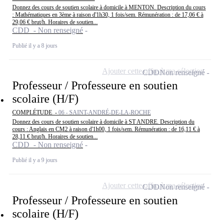
Donnez des cours de soutien scolaire à domicile à MENTON. Description du cours
: Mathématiques en 3ème à raison d'1h30, 1 fois/sem. Rémunération : de 17,06 € à
29,06 € brut/h. Horaires de soutien...
CDD - Non renseigné
Publié il y a 8 jours
Ajouter cette offre à ma sélection
CDD
Non renseigné
Professeur / Professeure en soutien
scolaire (H/F)
COMPLÉTUDE -
06 - SAINT-ANDRÉ-DE-LA-ROCHE
Donnez des cours de soutien scolaire à domicile à ST ANDRE. Description du
cours : Anglais en CM2 à raison d'1h00, 1 fois/sem. Rémunération : de 16,11 € à
28,11 € brut/h. Horaires de soutien...
CDD - Non renseigné
Publié il y a 9 jours
Ajouter cette offre à ma sélection
CDD
Non renseigné
Professeur / Professeure en soutien
scolaire (H/F)