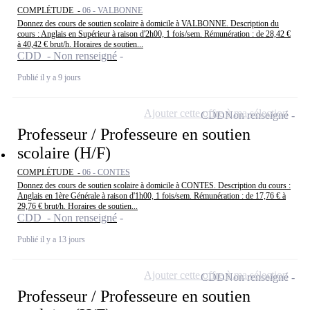
COMPLÉTUDE -
06 - VALBONNE
Donnez des cours de soutien scolaire à domicile à VALBONNE. Description du
cours : Anglais en Supérieur à raison d'2h00, 1 fois/sem. Rémunération : de 28,42 €
à 40,42 € brut/h. Horaires de soutien...
CDD - Non renseigné
Publié il y a 9 jours
Ajouter cette offre à ma sélection
CDD
Non renseigné
Professeur / Professeure en soutien
scolaire (H/F)
COMPLÉTUDE -
06 - CONTES
Donnez des cours de soutien scolaire à domicile à CONTES. Description du cours :
Anglais en 1ère Générale à raison d'1h00, 1 fois/sem. Rémunération : de 17,76 € à
29,76 € brut/h. Horaires de soutien...
CDD - Non renseigné
Publié il y a 13 jours
Ajouter cette offre à ma sélection
CDD
Non renseigné
Professeur / Professeure en soutien