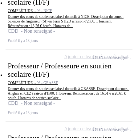
scolaire (H/F)
COMPLÉTUDE -
06 - NICE
Donnez des cours de soutien scolaire à domicile à NICE. Description du cours :
Sciences de l'ingénieur (SI) en Term STI2D à raison d'2h00, 1 fois/sem.
Rémunération : 18,26 € brut/h. Horaires de...
CDD - Non renseigné
Publié il y a 13 jours
Ajouter cette offre à ma sélection
CDD
Non renseigné
Professeur / Professeure en soutien
scolaire (H/F)
COMPLÉTUDE -
06 - GRASSE
Donnez des cours de soutien scolaire à domicile à GRASSE. Description du cours :
Anglais en CE2 à raison d'1h00, 1 fois/sem. Rémunération : de 16,61 € à 28,61 €
brut/h. Horaires de soutien scolaire...
CDD - Non renseigné
Publié il y a 13 jours
Ajouter cette offre à ma sélection
CDD
Non renseigné