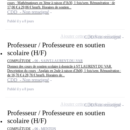
cours : Mathématiques en 3ème à raison d'1h30, 1 fois/sem. Rémunération : de
17,06 € à 29,06 € brut/h. Horaires de soutien...
CDD - Non renseigné
Publié il y a 8 jours
Ajouter cette offre à ma sélection
CDD
Non renseigné
Professeur / Professeure en soutien
scolaire (H/F)
COMPLÉTUDE -
06 - SAINT-LAURENT-DU-VAR
Donnez des cours de soutien scolaire à domicile à ST LAURENT DU VAR.
Description du cours : Anglais en 2nde à raison d'2h00, 1 fois/sem. Rémunération :
de 16,76 € à 28,76 € brut/h. Horaires de...
CDD - Non renseigné
Publié il y a 8 jours
Ajouter cette offre à ma sélection
CDD
Non renseigné
Professeur / Professeure en soutien
scolaire (H/F)
COMPLÉTUDE -
06 - MENTON