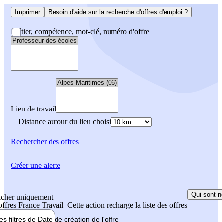
Imprimer
Besoin d'aide sur la recherche d'offres d'emploi ?
Métier, compétence, mot-clé, numéro d'offre
Lieu de travail
Distance autour du lieu choisi
Rechercher
des offres
Créer une alerte
Qui sont n
icher uniquement
 offres France Travail
Cette action recharge la liste des offres
les filtres de
Date de création
de l'offre