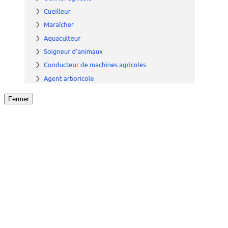
Fermer
Fermer
le détail de l'offre
/
Offre
sur
Offre précéden