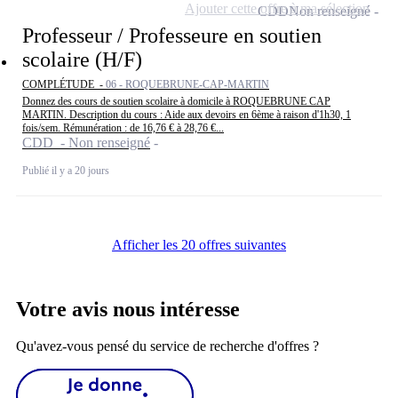
Ajouter cette offre à ma sélection
CDD
Non renseigné
Professeur / Professeure en soutien
scolaire (H/F)
COMPLÉTUDE -
06 - ROQUEBRUNE-CAP-MARTIN
Donnez des cours de soutien scolaire à domicile à ROQUEBRUNE CAP
MARTIN. Description du cours : Aide aux devoirs en 6ème à raison d'1h30, 1
fois/sem. Rémunération : de 16,76 € à 28,76 €...
CDD - Non renseigné
Publié il y a 20 jours
Afficher les 20 offres suivantes
Votre avis nous intéresse
Qu'avez-vous pensé du service de recherche d'offres ?