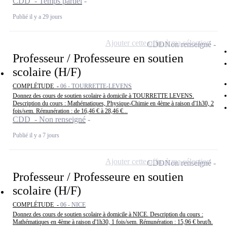
CDD - Temps partiel
Publié il y a 29 jours
Ajouter cette offre à ma sélection
CDD
Non renseigné
Professeur / Professeure en soutien
scolaire (H/F)
COMPLÉTUDE -
06 - TOURRETTE-LEVENS
Donnez des cours de soutien scolaire à domicile à TOURRETTE LEVENS.
Description du cours : Mathématiques, Physique-Chimie en 4ème à raison d'1h30, 2
fois/sem. Rémunération : de 16,46 € à 28,46 €...
CDD - Non renseigné
Publié il y a 7 jours
Ajouter cette offre à ma sélection
CDD
Non renseigné
Professeur / Professeure en soutien
scolaire (H/F)
COMPLÉTUDE -
06 - NICE
Donnez des cours de soutien scolaire à domicile à NICE. Description du cours :
Mathématiques en 4ème à raison d'1h30, 1 fois/sem. Rémunération : 15,96 € brut/h.