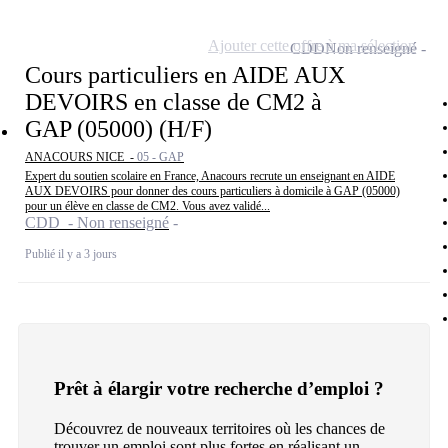
Ajouter cette offre à ma sélection
CDD
Non renseigné
Cours particuliers en AIDE AUX
DEVOIRS en classe de CM2 à
GAP (05000) (H/F)
ANACOURS NICE -
05 - GAP
Expert du soutien scolaire en France, Anacours recrute un enseignant en AIDE
AUX DEVOIRS pour donner des cours particuliers à domicile à GAP (05000)
pour un élève en classe de CM2. Vous avez validé...
CDD - Non renseigné
Publié il y a 3 jours
Prêt à élargir votre recherche d’emploi ?
Découvrez de nouveaux territoires où les chances de
trouver un emploi sont plus fortes en réalisant un