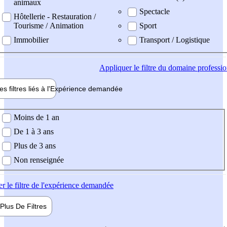
animaux
Spectacle
Hôtellerie - Restauration /
Tourisme / Animation
Sport
Immobilier
Transport / Logistique
Appliquer
le filtre du domaine professi
es filtres liés à l'
Expérience
demandée
ience demandée
Moins de 1 an
De 1 à 3 ans
Plus de 3 ans
Non renseignée
er
le filtre de l'expérience demandée
Plus De
Filtres