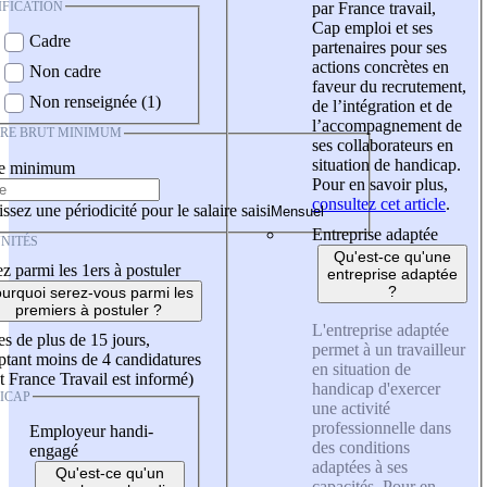
IFICATION
par France travail,
Cap emploi et ses
Cadre
partenaires pour ses
actions concrètes en
Non cadre
faveur du recrutement,
Non renseignée (1)
de l’intégration et de
l’accompagnement de
IRE BRUT MINIMUM
ses collaborateurs en
situation de handicap.
re minimum
Pour en savoir plus,
consultez cet article
.
ssez une périodicité pour le salaire saisi
Entreprise adaptée
NITÉS
Qu'est-ce qu'une
z parmi les 1ers à postuler
entreprise adaptée
?
urquoi serez-vous parmi les
premiers à postuler ?
L'entreprise adaptée
es de plus de 15 jours,
permet à un travailleur
tant moins de 4 candidatures
en situation de
t France Travail est informé)
handicap d'exercer
ICAP
une activité
professionnelle dans
Employeur handi-
des conditions
engagé
adaptées à ses
Qu'est-ce qu'un
capacités. Pour en