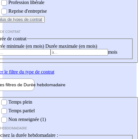
Profession libérale
Reprise d'entreprise
plus
de types de contrat
 DE CONTRAT
ée de contrat
ée minimale (en mois)
Durée maximale (en mois)
mois
er
le filtre du type de contrat
les filtres de
Durée hebdo
madaire
 hebdomadaire
Temps plein
Temps partiel
Non renseignée (1)
 HEBDOMADAIRE
cisez la durée hebdomadaire :