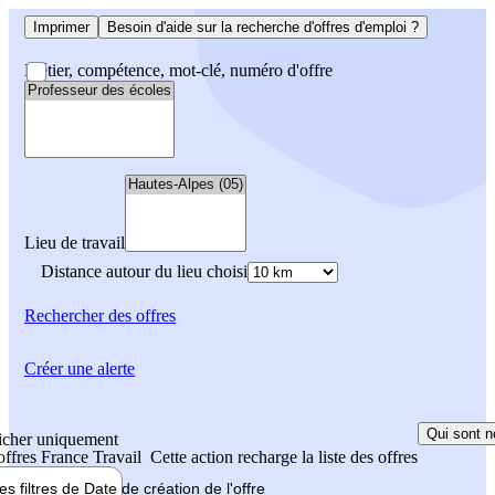
Imprimer
Besoin d'aide sur la recherche d'offres d'emploi ?
Métier, compétence, mot-clé, numéro d'offre
Lieu de travail
Distance autour du lieu choisi
Rechercher
des offres
Créer une alerte
Qui sont n
icher uniquement
 offres France Travail
Cette action recharge la liste des offres
les filtres de
Date de création
de l'offre