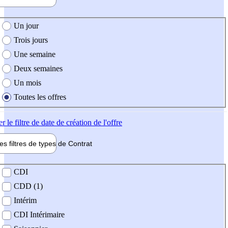
e création de l'offre
Un jour
Trois jours
Une semaine
Deux semaines
Un mois
Toutes les offres
er
le filtre de date de création de l'offre
les filtres de types de
Contrat
de contrat
CDI
CDD (1)
Intérim
CDI Intérimaire