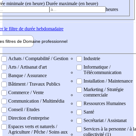
ée minimale (en heure)
Durée maximale (en heure)
heures
er
le filtre de durée hebdomadaire
les filtres de
Domaine pro
fessionnel
ne professionel
Achats / Comptabilité / Gestion
Industrie
Arts / Artisanat d'art
Informatique /
Télécommunication
Banque / Assurance
Installation / Maintenance
Bâtiment / Travaux Publics
Marketing / Stratégie
Commerce / Vente
commerciale
Communication / Multimédia
Ressources Humaines
Conseil / Etudes
Santé
Direction d'entreprise
Secrétariat / Assistanat
Espaces verts et naturels /
Services à la personne / à l
Agriculture / Pêche / Soins aux
collectivité (1)