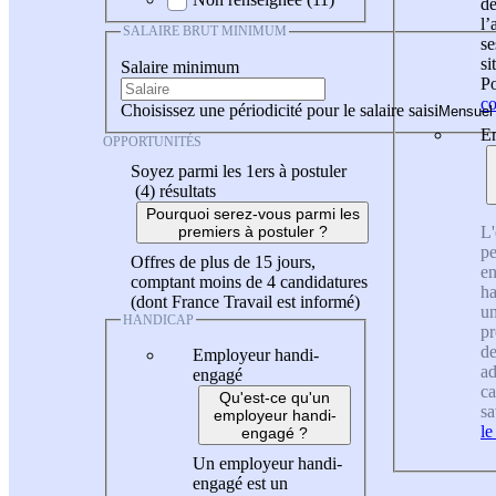
de
l
SALAIRE BRUT MINIMUM
se
si
Salaire minimum
Po
co
Choisissez une périodicité pour le salaire saisi
En
OPPORTUNITÉS
Soyez parmi les 1ers à postuler
(4)
résultats
Pourquoi serez-vous parmi les
L'
premiers à postuler ?
pe
Offres de plus de 15 jours,
en
comptant moins de 4 candidatures
ha
(dont France Travail est informé)
un
HANDICAP
pr
de
Employeur handi-
ad
engagé
ca
Qu'est-ce qu'un
sa
employeur handi-
le
engagé ?
Un employeur handi-
engagé est un