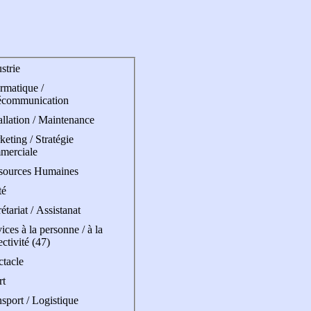
strie
rmatique /
écommunication
allation / Maintenance
eting / Stratégie
merciale
sources Humaines
té
étariat / Assistanat
ices à la personne / à la
ectivité (47)
ctacle
rt
sport / Logistique