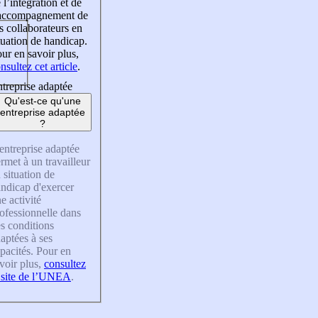
 l’intégration et de
’accompagnement de
s collaborateurs en
tuation de handicap.
ur en savoir plus,
nsultez cet article
.
treprise adaptée
Qu'est-ce qu'une
entreprise adaptée
?
entreprise adaptée
rmet à un travailleur
 situation de
ndicap d'exercer
e activité
ofessionnelle dans
s conditions
aptées à ses
pacités. Pour en
voir plus,
consultez
 site de l’UNEA
.