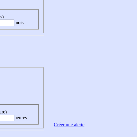
s)
mois
ure)
heures
Créer une alerte