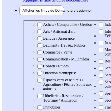
Appliquer
le filtre de durée hebdomadaire
Afficher les filtres de
Domaine pro
fessionnel
Domaine professionel
Achats / Comptabilité / Gestion
Indu
Arts / Artisanat d'art
Info
Tél
Banque / Assurance
Inst
Bâtiment / Travaux Publics
Mark
Commerce / Vente
com
Communication / Multimédia
Res
Conseil / Etudes
San
Direction d'entreprise
Secr
Espaces verts et naturels /
Serv
Agriculture / Pêche / Soins aux
coll
animaux
Spe
Hôtellerie - Restauration /
Tourisme / Animation
Spo
Immobilier
Tran