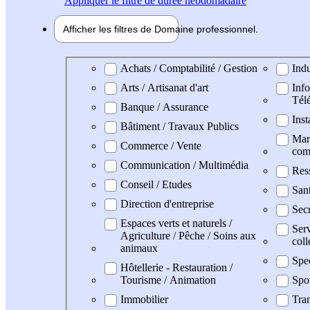
Appliquer
le filtre de durée hebdomadaire
Afficher les filtres de
Domaine pro
fessionnel
Domaine professionel
Achats / Comptabilité / Gestion
Indu
Arts / Artisanat d'art
Info
Tél
Banque / Assurance
Inst
Bâtiment / Travaux Publics
Mark
Commerce / Vente
com
Communication / Multimédia
Res
Conseil / Etudes
San
Direction d'entreprise
Secr
Espaces verts et naturels /
Serv
Agriculture / Pêche / Soins aux
coll
animaux
Spe
Hôtellerie - Restauration /
Tourisme / Animation
Spo
Immobilier
Tran