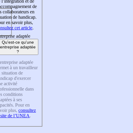
 l’intégration et de
’accompagnement de
s collaborateurs en
tuation de handicap.
ur en savoir plus,
nsultez cet article
.
treprise adaptée
Qu'est-ce qu'une
entreprise adaptée
?
entreprise adaptée
rmet à un travailleur
 situation de
ndicap d'exercer
e activité
ofessionnelle dans
s conditions
aptées à ses
pacités. Pour en
voir plus,
consultez
 site de l’UNEA
.