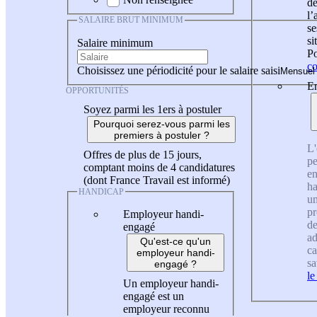
de
l
SALAIRE BRUT MINIMUM
se
si
Salaire minimum
Po
co
Choisissez une périodicité pour le salaire saisi
En
OPPORTUNITÉS
Soyez parmi les 1ers à postuler
Pourquoi serez-vous parmi les
premiers à postuler ?
L'
Offres de plus de 15 jours,
pe
comptant moins de 4 candidatures
en
(dont France Travail est informé)
ha
HANDICAP
un
pr
Employeur handi-
de
engagé
ad
Qu'est-ce qu'un
ca
employeur handi-
sa
engagé ?
le
Un employeur handi-
engagé est un
employeur reconnu