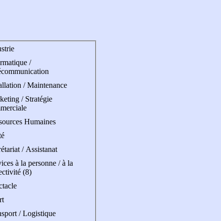
strie
rmatique /
écommunication
allation / Maintenance
eting / Stratégie
merciale
sources Humaines
té
étariat / Assistanat
ices à la personne / à la
ectivité (8)
ctacle
rt
sport / Logistique