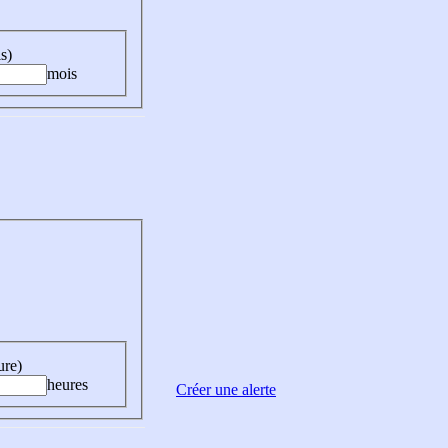
s)
mois
ure)
heures
Créer une alerte