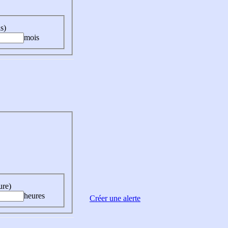
s)
mois
ure)
heures
Créer une alerte