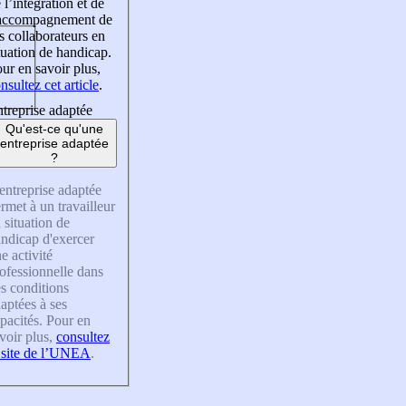
 l’intégration et de
’accompagnement de
s collaborateurs en
tuation de handicap.
ur en savoir plus,
nsultez cet article
.
treprise adaptée
Qu'est-ce qu'une
entreprise adaptée
?
entreprise adaptée
rmet à un travailleur
 situation de
ndicap d'exercer
e activité
ofessionnelle dans
s conditions
aptées à ses
pacités. Pour en
voir plus,
consultez
 site de l’UNEA
.