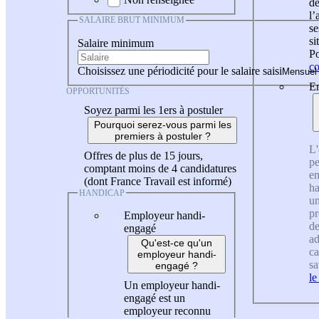
de
l
SALAIRE BRUT MINIMUM
se
si
Salaire minimum
Po
co
Choisissez une périodicité pour le salaire saisi
En
OPPORTUNITÉS
Soyez parmi les 1ers à postuler
Pourquoi serez-vous parmi les
premiers à postuler ?
L'
Offres de plus de 15 jours,
pe
comptant moins de 4 candidatures
en
(dont France Travail est informé)
ha
HANDICAP
un
pr
Employeur handi-
de
engagé
ad
Qu'est-ce qu'un
ca
employeur handi-
sa
engagé ?
le
Un employeur handi-
engagé est un
employeur reconnu