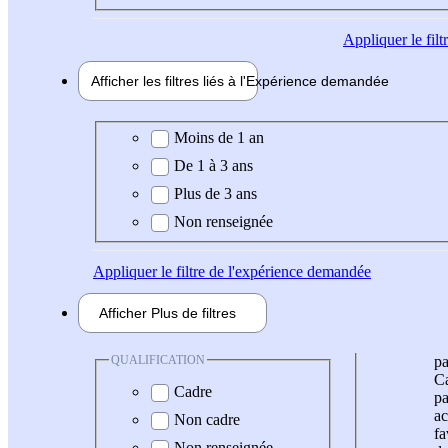
Appliquer
le fil
Afficher les filtres liés à l'
Expérience
demandée
Expérience demandée
Moins de 1 an
De 1 à 3 ans
Plus de 3 ans
Non renseignée
Appliquer
le filtre de l'expérience demandée
Afficher
Plus de
filtres
QUALIFICATION
pa
Ca
Cadre
pa
ac
Non cadre
fa
Non renseignée