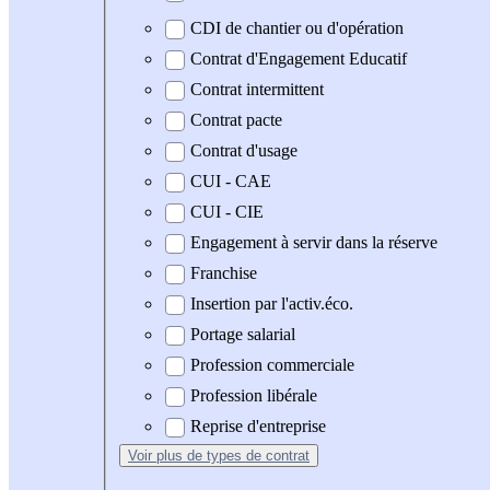
CDI de chantier ou d'opération
Contrat d'Engagement Educatif
Contrat intermittent
Contrat pacte
Contrat d'usage
CUI - CAE
CUI - CIE
Engagement à servir dans la réserve
Franchise
Insertion par l'activ.éco.
Portage salarial
Profession commerciale
Profession libérale
Reprise d'entreprise
Voir plus
de types de contrat