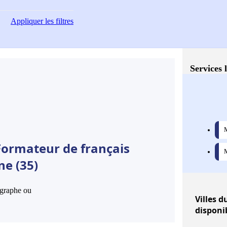
Appliquer
les filtres
Services 
M
Formateur de français
M
ne (35)
hographe ou
Villes
du
disponi