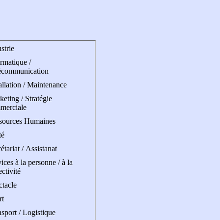
strie
rmatique /
écommunication
allation / Maintenance
eting / Stratégie
merciale
sources Humaines
té
étariat / Assistanat
ices à la personne / à la
ectivité
ctacle
rt
sport / Logistique