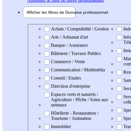
Appliquer
le filtre de durée hebdomadaire
Afficher les filtres de
Domaine pro
fessionnel
Domaine professionel
Achats / Comptabilité / Gestion
Indu
Arts / Artisanat d'art
Info
Tél
Banque / Assurance
Inst
Bâtiment / Travaux Publics
Mark
Commerce / Vente
com
Communication / Multimédia
Res
Conseil / Etudes
San
Direction d'entreprise
Secr
Espaces verts et naturels /
Serv
Agriculture / Pêche / Soins aux
coll
animaux
Spe
Hôtellerie - Restauration /
Tourisme / Animation
Spo
Immobilier
Tran