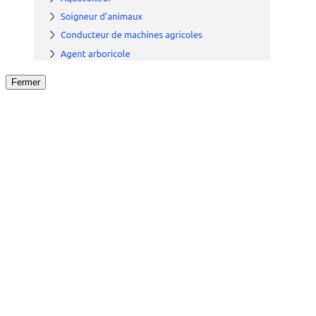
Fermer
Fermer
le détail de l'offre
/
Offre
sur
Offre précéden