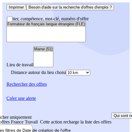
Imprimer
Besoin d'aide sur la recherche d'offres d'emploi ?
Métier, compétence, mot-clé, numéro d'offre
Lieu de travail
Distance autour du lieu choisi
Rechercher
des offres
Créer une alerte
Qui sont n
icher uniquement
 offres France Travail
Cette action recharge la liste des offres
les filtres de
Date de création
de l'offre