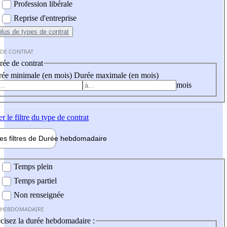
Profession libérale
Reprise d'entreprise
plus
de types de contrat
 DE CONTRAT
ée de contrat
ée minimale (en mois)
Durée maximale (en mois)
mois
er
le filtre du type de contrat
les filtres de
Durée hebdo
madaire
 hebdomadaire
Temps plein
Temps partiel
Non renseignée
 HEBDOMADAIRE
cisez la durée hebdomadaire :