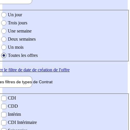
e création de l'offre
Un jour
Trois jours
Une semaine
Deux semaines
Un mois
Toutes les offres
er
le filtre de date de création de l'offre
les filtres de types de
Contrat
de contrat
CDI
CDD
Intérim
CDI Intérimaire