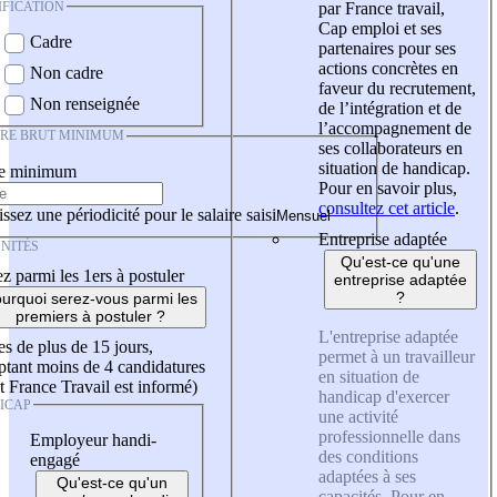
IFICATION
par France travail,
Cap emploi et ses
Cadre
partenaires pour ses
actions concrètes en
Non cadre
faveur du recrutement,
Non renseignée
de l’intégration et de
l’accompagnement de
IRE BRUT MINIMUM
ses collaborateurs en
situation de handicap.
re minimum
Pour en savoir plus,
consultez cet article
.
ssez une périodicité pour le salaire saisi
Entreprise adaptée
NITÉS
Qu'est-ce qu'une
z parmi les 1ers à postuler
entreprise adaptée
?
urquoi serez-vous parmi les
premiers à postuler ?
L'entreprise adaptée
es de plus de 15 jours,
permet à un travailleur
tant moins de 4 candidatures
en situation de
t France Travail est informé)
handicap d'exercer
ICAP
une activité
professionnelle dans
Employeur handi-
des conditions
engagé
adaptées à ses
Qu'est-ce qu'un
capacités. Pour en