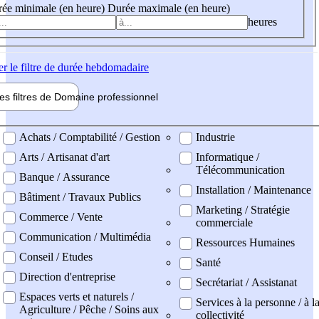
ée minimale (en heure)
Durée maximale (en heure)
heures
er
le filtre de durée hebdomadaire
les filtres de
Domaine pro
fessionnel
ne professionel
Achats / Comptabilité / Gestion
Industrie
Arts / Artisanat d'art
Informatique /
Télécommunication
Banque / Assurance
Installation / Maintenance
Bâtiment / Travaux Publics
Marketing / Stratégie
Commerce / Vente
commerciale
Communication / Multimédia
Ressources Humaines
Conseil / Etudes
Santé
Direction d'entreprise
Secrétariat / Assistanat
Espaces verts et naturels /
Services à la personne / à l
Agriculture / Pêche / Soins aux
collectivité