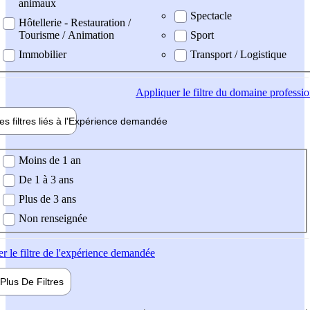
animaux
Spectacle
Hôtellerie - Restauration /
Tourisme / Animation
Sport
Immobilier
Transport / Logistique
Appliquer
le filtre du domaine professi
es filtres liés à l'
Expérience
demandée
ience demandée
Moins de 1 an
De 1 à 3 ans
Plus de 3 ans
Non renseignée
er
le filtre de l'expérience demandée
Plus De
Filtres