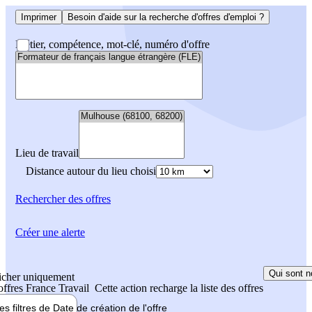
Imprimer
Besoin d'aide sur la recherche d'offres d'emploi ?
Métier, compétence, mot-clé, numéro d'offre
Lieu de travail
Distance autour du lieu choisi
Rechercher
des offres
Créer une alerte
Qui sont n
icher uniquement
 offres France Travail
Cette action recharge la liste des offres
les filtres de
Date de création
de l'offre