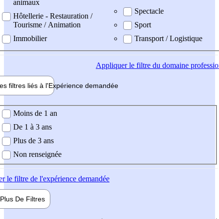
animaux
Spectacle
Hôtellerie - Restauration /
Tourisme / Animation
Sport
Immobilier
Transport / Logistique
Appliquer
le filtre du domaine professi
es filtres liés à l'
Expérience
demandée
ience demandée
Moins de 1 an
De 1 à 3 ans
Plus de 3 ans
Non renseignée
er
le filtre de l'expérience demandée
Plus De
Filtres