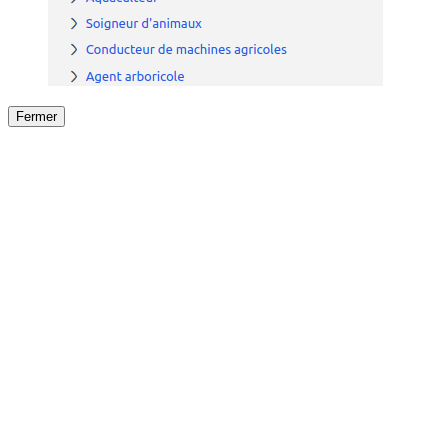
Fermer
Fermer
le détail de l'offre
/
Offre
sur
Offre précéden