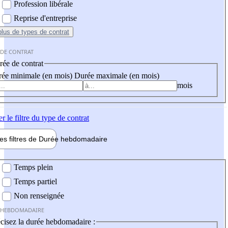
Profession libérale
Reprise d'entreprise
plus
de types de contrat
 DE CONTRAT
ée de contrat
ée minimale (en mois)
Durée maximale (en mois)
mois
er
le filtre du type de contrat
les filtres de
Durée hebdo
madaire
 hebdomadaire
Temps plein
Temps partiel
Non renseignée
 HEBDOMADAIRE
cisez la durée hebdomadaire :