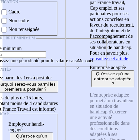
IFICATION
par France travail,
Cap emploi et ses
Cadre
partenaires pour ses
actions concrètes en
Non cadre
faveur du recrutement,
Non renseignée
de l’intégration et de
l’accompagnement de
IRE BRUT MINIMUM
ses collaborateurs en
situation de handicap.
re minimum
Pour en savoir plus,
consultez cet article
.
ssez une périodicité pour le salaire saisi
Entreprise adaptée
NITÉS
Qu'est-ce qu'une
z parmi les 1ers à postuler
entreprise adaptée
?
urquoi serez-vous parmi les
premiers à postuler ?
L'entreprise adaptée
es de plus de 15 jours,
permet à un travailleur
tant moins de 4 candidatures
en situation de
t France Travail est informé)
handicap d'exercer
ICAP
une activité
professionnelle dans
Employeur handi-
des conditions
engagé
adaptées à ses
Qu'est-ce qu'un
capacités. Pour en