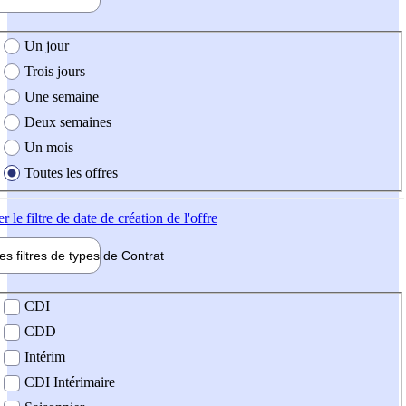
e création de l'offre
Un jour
Trois jours
Une semaine
Deux semaines
Un mois
Toutes les offres
er
le filtre de date de création de l'offre
les filtres de types de
Contrat
de contrat
CDI
CDD
Intérim
CDI Intérimaire