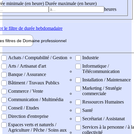
ée minimale (en heure)
Durée maximale (en heure)
heures
er
le filtre de durée hebdomadaire
les filtres de
Domaine pro
fessionnel
ne professionel
Achats / Comptabilité / Gestion
Industrie
Arts / Artisanat d'art
Informatique /
Télécommunication
Banque / Assurance
Installation / Maintenance
Bâtiment / Travaux Publics
Marketing / Stratégie
Commerce / Vente
commerciale
Communication / Multimédia
Ressources Humaines
Conseil / Etudes
Santé
Direction d'entreprise
Secrétariat / Assistanat
Espaces verts et naturels /
Services à la personne / à l
Agriculture / Pêche / Soins aux
collectivité