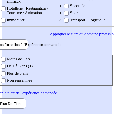
animaux
Spectacle
Hôtellerie - Restauration /
Tourisme / Animation
Sport
Immobilier
Transport / Logistique
Appliquer
le filtre du domaine professi
es filtres liés à l'
Expérience
demandée
ience demandée
Moins de 1 an
De 1 à 3 ans (1)
Plus de 3 ans
Non renseignée
er
le filtre de l'expérience demandée
Plus De
Filtres