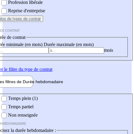
Profession libérale
Reprise d'entreprise
plus
de types de contrat
 DE CONTRAT
ée de contrat
ée minimale (en mois)
Durée maximale (en mois)
mois
er
le filtre du type de contrat
les filtres de
Durée hebdo
madaire
 hebdomadaire
Temps plein (1)
Temps partiel
Non renseignée
 HEBDOMADAIRE
cisez la durée hebdomadaire :