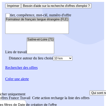
Imprimer
Besoin d'aide sur la recherche d'offres d'emploi ?
Métier, compétence, mot-clé, numéro d'offre
Lieu de travail
Distance autour du lieu choisi
Rechercher
des offres
Créer une alerte
Qui sont n
icher uniquement
 offres France Travail
Cette action recharge la liste des offres
les filtres de
Date de création
de l'offre