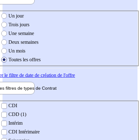
e création de l'offre
Un jour
Trois jours
Une semaine
Deux semaines
Un mois
Toutes les offres
er
le filtre de date de création de l'offre
les filtres de types de
Contrat
de contrat
CDI
CDD (1)
Intérim
CDI Intérimaire