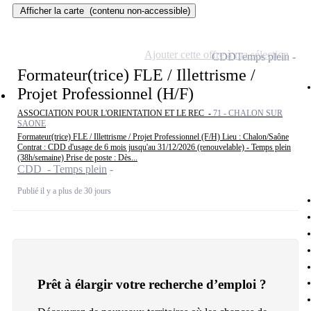
Afficher la carte
(contenu non-accessible)
Ajouter cette offre à ma sélection
CDD
Temps plein
Formateur(trice) FLE / Illettrisme /
Projet Professionnel (H/F)
ASSOCIATION POUR L'ORIENTATION ET LE REC -
71 - CHALON SUR
SAONE
Formateur(trice) FLE / Illettrisme / Projet Professionnel (F/H) Lieu : Chalon/Saône
Contrat : CDD d'usage de 6 mois jusqu'au 31/12/2026 (renouvelable) - Temps plein
(38h/semaine) Prise de poste : Dès...
CDD - Temps plein
Publié il y a plus de 30 jours
Prêt à élargir votre recherche d’emploi ?