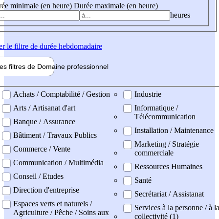
ée minimale (en heure)
Durée maximale (en heure)
heures
er
le filtre de durée hebdomadaire
les filtres de
Domaine pro
fessionnel
ne professionel
Achats / Comptabilité / Gestion
Industrie
Arts / Artisanat d'art
Informatique /
Télécommunication
Banque / Assurance
Installation / Maintenance
Bâtiment / Travaux Publics
Marketing / Stratégie
Commerce / Vente
commerciale
Communication / Multimédia
Ressources Humaines
Conseil / Etudes
Santé
Direction d'entreprise
Secrétariat / Assistanat
Espaces verts et naturels /
Services à la personne / à l
Agriculture / Pêche / Soins aux
collectivité (1)