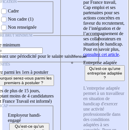
IFICATION
par France travail,
Cap emploi et ses
Cadre
partenaires pour ses
actions concrètes en
Non cadre (1)
faveur du recrutement,
Non renseignée
de l’intégration et de
l’accompagnement de
IRE BRUT MINIMUM
ses collaborateurs en
situation de handicap.
re minimum
Pour en savoir plus,
consultez cet article
.
ssez une périodicité pour le salaire saisi
Entreprise adaptée
NITÉS
Qu'est-ce qu'une
z parmi les 1ers à postuler
entreprise adaptée
?
urquoi serez-vous parmi les
premiers à postuler ?
L'entreprise adaptée
es de plus de 15 jours,
permet à un travailleur
tant moins de 4 candidatures
en situation de
t France Travail est informé)
handicap d'exercer
ICAP
une activité
professionnelle dans
Employeur handi-
des conditions
engagé
adaptées à ses
Qu'est-ce qu'un
capacités. Pour en