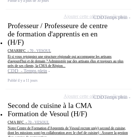
Publié il y a plus de 30 jours
Ajouter cette offre à ma sélection
CDD
Temps plein
Professeur / Professeure de centre
de formation d'apprentis en en
(H/F)
CMARBFC -
70 - VESOUL
Et si vous rejoigniez une structure régionale qui accompagne les artisans
d'aujourd'hui et de demain ? Administrée par des artisans élus et toujours au plus
près de ses clients, la CMA de Région...
CDD - Temps plein
Publié il y a 11 jours
Ajouter cette offre à ma sélection
CDD
Temps plein
Second de cuisine à la CMA
Formation de Vesoul (H/F)
CMA BFC -
70 - VESOUL
Notre Centre de Formation d'Apprentis de Vesoul recrute un(e) second de cuisine,
dont les missions sont (en collaboration avec le chef de cuisine) : Assurer la gestion