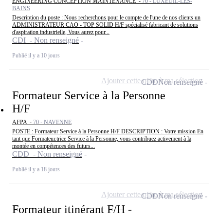
ENGINEERING CONCEPTION MAINTENANCE -
70 - LUXEUIL-LES-
BAINS
Description du poste : Nous recherchons pour le compte de l'une de nos clients un
ADMINISTRATEUR CAO - TOP SOLID H/F spécialisé fabricant de solutions
d'aspiration industrielle, Vous aurez pour...
CDI - Non renseigné
Publié il y a 10 jours
Ajouter cette offre à ma sélection
CDD
Non renseigné
Formateur Service à la Personne
H/F
AFPA -
70 - NAVENNE
POSTE : Formateur Service à la Personne H/F DESCRIPTION : Votre mission En
tant que Formateur.trice Service à la Personne, vous contribuez activement à la
montée en compétences des futurs...
CDD - Non renseigné
Publié il y a 18 jours
Ajouter cette offre à ma sélection
CDD
Non renseigné
Formateur itinérant F/H -