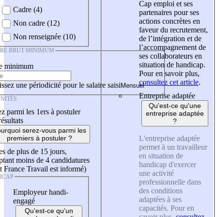
Cap emploi et ses
Cadre (4)
partenaires pour ses
actions concrètes en
Non cadre (12)
faveur du recrutement,
Non renseignée (10)
de l’intégration et de
l’accompagnement de
IRE BRUT MINIMUM
ses collaborateurs en
situation de handicap.
re minimum
Pour en savoir plus,
consultez cet article
.
ssez une périodicité pour le salaire saisi
Entreprise adaptée
NITÉS
Qu'est-ce qu'une
z parmi les 1ers à postuler
entreprise adaptée
résultats
?
urquoi serez-vous parmi les
L'entreprise adaptée
premiers à postuler ?
permet à un travailleur
es de plus de 15 jours,
en situation de
tant moins de 4 candidatures
handicap d'exercer
t France Travail est informé)
une activité
ICAP
professionnelle dans
des conditions
Employeur handi-
adaptées à ses
engagé
capacités. Pour en
Qu'est-ce qu'un
savoir plus,
consultez