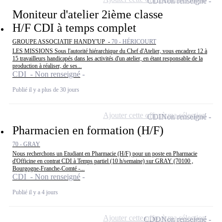
CDI
Non renseigné
Moniteur d'atelier 2ième classe
H/F CDI à temps complet
GROUPE ASSOCIATIF HANDY'UP -
70 - HÉRICOURT
LES MISSIONS Sous l'autorité hiérarchique du Chef d'Atelier, vous encadrez 12 à
15 travailleurs handicapés dans les activités d'un atelier, en étant responsable de la
production à réaliser, de ses...
CDI - Non renseigné
Publié il y a plus de 30 jours
Ajouter cette offre à ma sélection
CDI
Non renseigné
Pharmacien en formation (H/F)
70 - GRAY
Nous recherchons un Etudiant en Pharmacie (H/F) pour un poste en Pharmacie
d'Officine en contrat CDI à Temps partiel (10 h/semaine) sur GRAY (70100 ,
Bourgogne-Franche-Comté -...
CDI - Non renseigné
Publié il y a 4 jours
Ajouter cette offre à ma sélection
CDD
Non renseigné