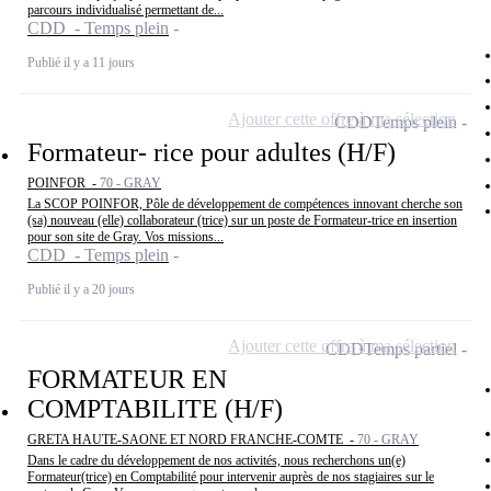
parcours individualisé permettant de...
CDD - Temps plein
Publié il y a 11 jours
Ajouter cette offre à ma sélection
CDD
Temps plein
Formateur- rice pour adultes (H/F)
POINFOR -
70 - GRAY
La SCOP POINFOR, Pôle de développement de compétences innovant cherche son
(sa) nouveau (elle) collaborateur (trice) sur un poste de Formateur-trice en insertion
pour son site de Gray. Vos missions...
CDD - Temps plein
Publié il y a 20 jours
Ajouter cette offre à ma sélection
CDD
Temps partiel
FORMATEUR EN
COMPTABILITE (H/F)
GRETA HAUTE-SAONE ET NORD FRANCHE-COMTE -
70 - GRAY
Dans le cadre du développement de nos activités, nous recherchons un(e)
Formateur(trice) en Comptabilité pour intervenir auprès de nos stagiaires sur le