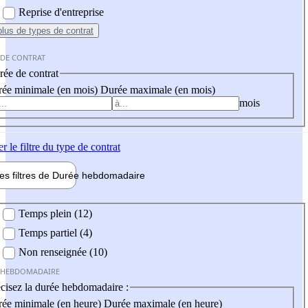
Reprise d'entreprise
plus
de types de contrat
 DE CONTRAT
ée de contrat
ée minimale (en mois)
Durée maximale (en mois)
mois
er
le filtre du type de contrat
les filtres de
Durée hebdo
madaire
 hebdomadaire
Temps plein (12)
Temps partiel (4)
Non renseignée (10)
 HEBDOMADAIRE
cisez la durée hebdomadaire :
ée minimale (en heure)
Durée maximale (en heure)