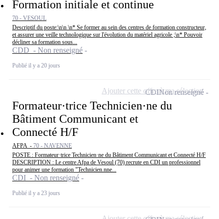
Formation initiale et continue
70 - VESOUL
Descriptif du poste:\n\n \n* Se former au sein des centres de formation constructeur,
et assurer une veille technologique sur l'évolution du matériel agricole ;\n* Pouvoir
décliner sa formation sous...
CDD - Non renseigné
Publié il y a 20 jours
Ajouter cette offre à ma sélection
CDI
Non renseigné
Formateur·trice Technicien·ne du
Bâtiment Communicant et
Connecté H/F
AFPA -
70 - NAVENNE
POSTE : Formateur·trice Technicien·ne du Bâtiment Communicant et Connecté H/F
DESCRIPTION : Le centre Afpa de Vesoul (70) recrute en CDI un professionnel
pour animer une formation "Technicien.nne...
CDI - Non renseigné
Publié il y a 23 jours
Ajouter cette offre à ma sélection