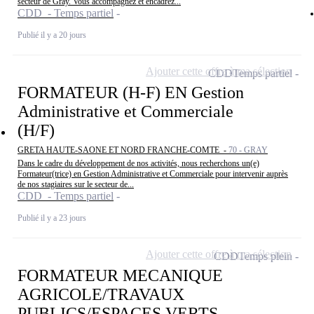
secteur de Gray. Vous accompagnez et encadrez...
CDD - Temps partiel
Publié il y a 20 jours
Ajouter cette offre à ma sélection
CDD
Temps partiel
FORMATEUR (H-F) EN Gestion
Administrative et Commerciale
(H/F)
GRETA HAUTE-SAONE ET NORD FRANCHE-COMTE -
70 - GRAY
Dans le cadre du développement de nos activités, nous recherchons un(e)
Formateur(trice) en Gestion Administrative et Commerciale pour intervenir auprès
de nos stagiaires sur le secteur de...
CDD - Temps partiel
Publié il y a 23 jours
Ajouter cette offre à ma sélection
CDD
Temps plein
FORMATEUR MECANIQUE
AGRICOLE/TRAVAUX
PUBLICS/ESPACES VERTS