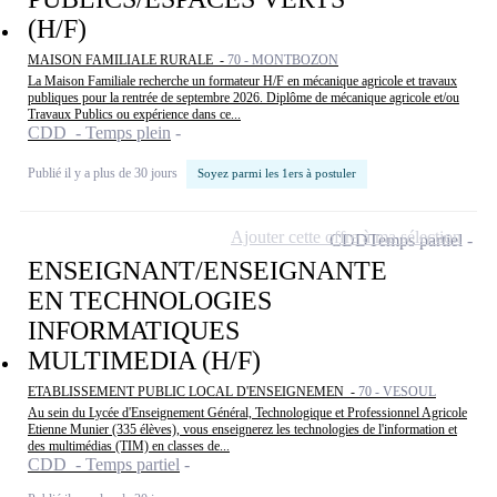
(H/F)
MAISON FAMILIALE RURALE -
70 - MONTBOZON
La Maison Familiale recherche un formateur H/F en mécanique agricole et travaux
publiques pour la rentrée de septembre 2026. Diplôme de mécanique agricole et/ou
Travaux Publics ou expérience dans ce...
CDD - Temps plein
Publié il y a plus de 30 jours
Soyez parmi les 1ers à postuler
Ajouter cette offre à ma sélection
CDD
Temps partiel
ENSEIGNANT/ENSEIGNANTE
EN TECHNOLOGIES
INFORMATIQUES
MULTIMEDIA (H/F)
ETABLISSEMENT PUBLIC LOCAL D'ENSEIGNEMEN -
70 - VESOUL
Au sein du Lycée d'Enseignement Général, Technologique et Professionnel Agricole
Etienne Munier (335 élèves), vous enseignerez les technologies de l'information et
des multimédias (TIM) en classes de...
CDD - Temps partiel