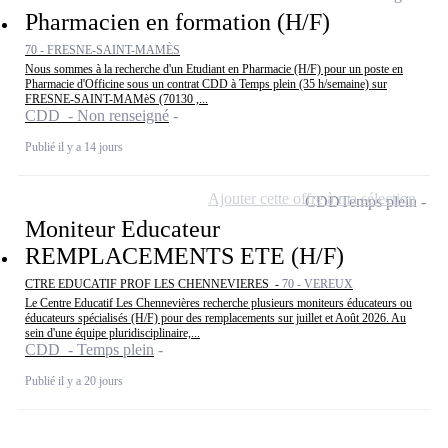
Pharmacien en formation (H/F)
70 - FRESNE-SAINT-MAMÈS
Nous sommes à la recherche d'un Etudiant en Pharmacie (H/F) pour un poste en
Pharmacie d'Officine sous un contrat CDD à Temps plein (35 h/semaine) sur
FRESNE-SAINT-MAMèS (70130 ,...
CDD - Non renseigné
Publié il y a 14 jours
Ajouter cette offre à ma sélection
CDD
Temps plein
Moniteur Educateur
REMPLACEMENTS ETE (H/F)
CTRE EDUCATIF PROF LES CHENNEVIERES -
70 - VEREUX
Le Centre Educatif Les Chennevières recherche plusieurs moniteurs éducateurs ou
éducateurs spécialisés (H/F) pour des remplacements sur juillet et Août 2026. Au
sein d'une équipe pluridisciplinaire,...
CDD - Temps plein
Publié il y a 20 jours