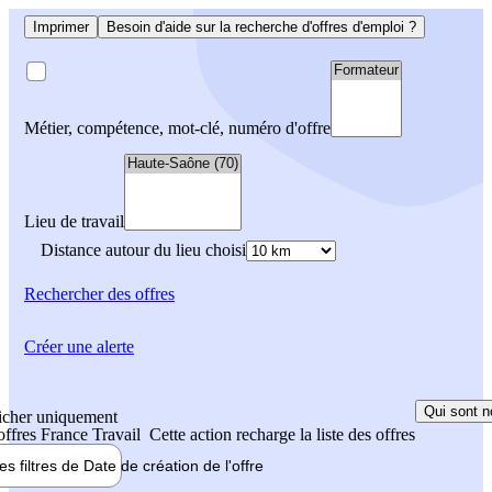
Imprimer
Besoin d'aide sur la recherche d'offres d'emploi ?
Métier, compétence, mot-clé, numéro d'offre
Lieu de travail
Distance autour du lieu choisi
Rechercher
des offres
Créer une alerte
Qui sont n
icher uniquement
 offres France Travail
Cette action recharge la liste des offres
les filtres de
Date de création
de l'offre