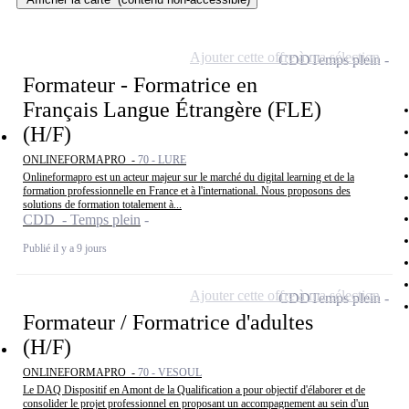
Ajouter cette offre à ma sélection
CDD
Temps plein
Formateur - Formatrice en
Français Langue Étrangère (FLE)
(H/F)
ONLINEFORMAPRO -
70 - LURE
Onlineformapro est un acteur majeur sur le marché du digital learning et de la
formation professionnelle en France et à l'international. Nous proposons des
solutions de formation totalement à...
CDD - Temps plein
Publié il y a 9 jours
Ajouter cette offre à ma sélection
CDD
Temps plein
Formateur / Formatrice d'adultes
(H/F)
ONLINEFORMAPRO -
70 - VESOUL
Le DAQ Dispositif en Amont de la Qualification a pour objectif d'élaborer et de
consolider le projet professionnel en proposant un accompagnement au sein d'un