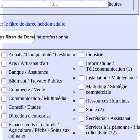
heures
er
le filtre de durée hebdomadaire
les filtres de
Domaine pro
fessionnel
ne professionel
Achats / Comptabilité / Gestion
Industrie
Arts / Artisanat d'art
Informatique /
Télécommunication (1)
Banque / Assurance
Installation / Maintenance
Bâtiment / Travaux Publics
Marketing / Stratégie
Commerce / Vente
commerciale
Communication / Multimédia
Ressources Humaines
Conseil / Etudes
Santé (2)
Direction d'entreprise
Secrétariat / Assistanat
Espaces verts et naturels /
Services à la personne / à l
Agriculture / Pêche / Soins aux
collectivité (22)
animaux