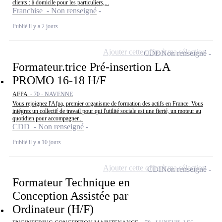
clients : à domicile pour les particuliers,...
Franchise - Non renseigné
Publié il y a 2 jours
Ajouter cette offre à ma sélection
CDD
Non renseigné
Formateur.trice Pré-insertion LA
PROMO 16-18 H/F
AFPA -
70 - NAVENNE
Vous rejoignez l'Afpa, premier organisme de formation des actifs en France. Vous
intégrez un collectif de travail pour qui l'utilité sociale est une fierté, un moteur au
quotidien pour accompagner...
CDD - Non renseigné
Publié il y a 10 jours
Ajouter cette offre à ma sélection
CDI
Non renseigné
Formateur Technique en
Conception Assistée par
Ordinateur (H/F)