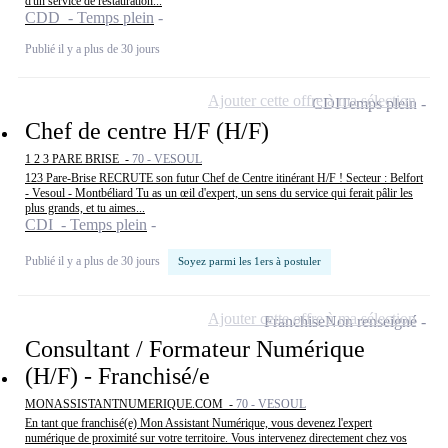
d'un service de restauration...
CDD - Temps plein
Publié il y a plus de 30 jours
Ajouter cette offre à ma sélection
CDI
Temps plein
Chef de centre H/F (H/F)
1 2 3 PARE BRISE -
70 - VESOUL
123 Pare-Brise RECRUTE son futur Chef de Centre itinérant H/F ! Secteur : Belfort
- Vesoul - Montbéliard Tu as un œil d'expert, un sens du service qui ferait pâlir les
plus grands, et tu aimes...
CDI - Temps plein
Publié il y a plus de 30 jours
Soyez parmi les 1ers à postuler
Ajouter cette offre à ma sélection
Franchise
Non renseigné
Consultant / Formateur Numérique
(H/F) - Franchisé/e
MONASSISTANTNUMERIQUE.COM -
70 - VESOUL
En tant que franchisé(e) Mon Assistant Numérique, vous devenez l'expert
numérique de proximité sur votre territoire. Vous intervenez directement chez vos