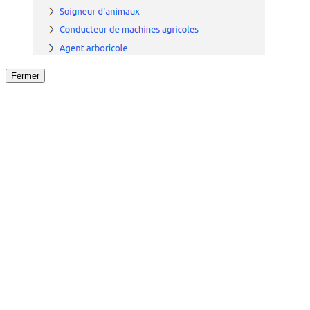
Fermer
Fermer
le détail de l'offre
/
Offre
sur
Offre précéden