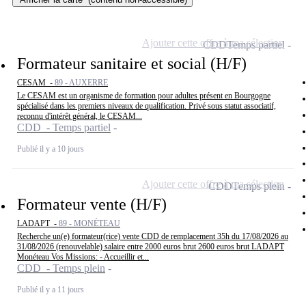
Ajouter cette offre à ma sélection
CDD
Temps partiel
Formateur sanitaire et social (H/F)
CESAM -
89 - AUXERRE
Le CESAM est un organisme de formation pour adultes présent en Bourgogne
spécialisé dans les premiers niveaux de qualification. Privé sous statut associatif,
reconnu d'intérêt général, le CESAM...
CDD - Temps partiel
Publié il y a 10 jours
Ajouter cette offre à ma sélection
CDD
Temps plein
Formateur vente (H/F)
LADAPT -
89 - MONÉTEAU
Recherche un(e) formateur(rice) vente CDD de remplacement 35h du 17/08/2026 au
31/08/2026 (renouvelable) salaire entre 2000 euros brut 2600 euros brut LADAPT
Monéteau Vos Missions: - Accueillir et...
CDD - Temps plein
Publié il y a 11 jours