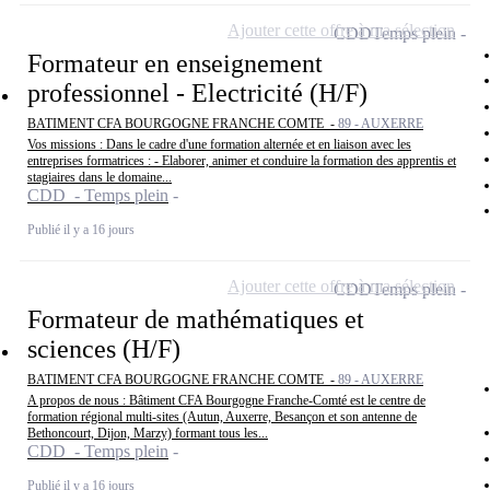
Ajouter cette offre à ma sélection
CDD
Temps plein
Formateur en enseignement
professionnel - Electricité (H/F)
BATIMENT CFA BOURGOGNE FRANCHE COMTE -
89 - AUXERRE
Vos missions : Dans le cadre d'une formation alternée et en liaison avec les
entreprises formatrices : - Elaborer, animer et conduire la formation des apprentis et
stagiaires dans le domaine...
CDD - Temps plein
Publié il y a 16 jours
Ajouter cette offre à ma sélection
CDD
Temps plein
Formateur de mathématiques et
sciences (H/F)
BATIMENT CFA BOURGOGNE FRANCHE COMTE -
89 - AUXERRE
A propos de nous : Bâtiment CFA Bourgogne Franche-Comté est le centre de
formation régional multi-sites (Autun, Auxerre, Besançon et son antenne de
Bethoncourt, Dijon, Marzy) formant tous les...
CDD - Temps plein
Publié il y a 16 jours