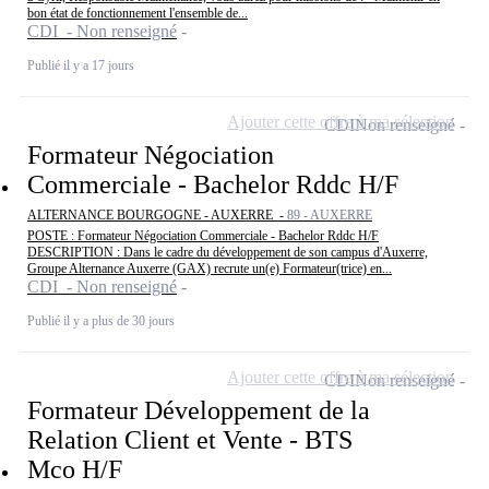
bon état de fonctionnement l'ensemble de...
CDI - Non renseigné
Publié il y a 17 jours
Ajouter cette offre à ma sélection
CDI
Non renseigné
Formateur Négociation
Commerciale - Bachelor Rddc H/F
ALTERNANCE BOURGOGNE - AUXERRE -
89 - AUXERRE
POSTE : Formateur Négociation Commerciale - Bachelor Rddc H/F
DESCRIPTION : Dans le cadre du développement de son campus d'Auxerre,
Groupe Alternance Auxerre (GAX) recrute un(e) Formateur(trice) en...
CDI - Non renseigné
Publié il y a plus de 30 jours
Ajouter cette offre à ma sélection
CDI
Non renseigné
Formateur Développement de la
Relation Client et Vente - BTS
Mco H/F