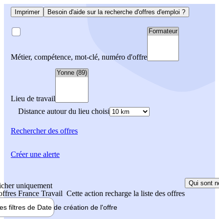
Imprimer
Besoin d'aide sur la recherche d'offres d'emploi ?
Métier, compétence, mot-clé, numéro d'offre
Lieu de travail
Distance autour du lieu choisi
Rechercher
des offres
Créer une alerte
Qui sont n
icher uniquement
 offres France Travail
Cette action recharge la liste des offres
les filtres de
Date de création
de l'offre