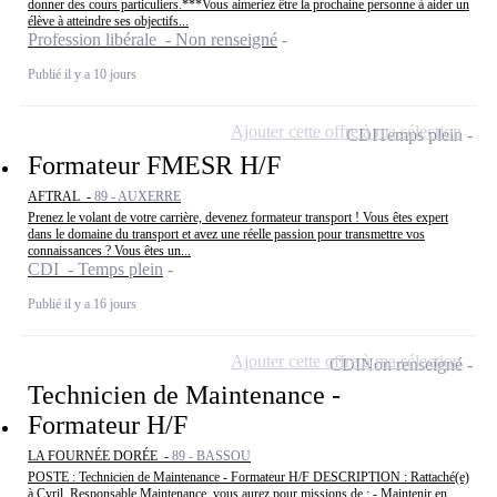
donner des cours particuliers.***Vous aimeriez être la prochaine personne à aider un
élève à atteindre ses objectifs...
Profession libérale - Non renseigné
Publié il y a 10 jours
Ajouter cette offre à ma sélection
CDI
Temps plein
Formateur FMESR H/F
AFTRAL -
89 - AUXERRE
Prenez le volant de votre carrière, devenez formateur transport ! Vous êtes expert
dans le domaine du transport et avez une réelle passion pour transmettre vos
connaissances ? Vous êtes un...
CDI - Temps plein
Publié il y a 16 jours
Ajouter cette offre à ma sélection
CDI
Non renseigné
Technicien de Maintenance -
Formateur H/F
LA FOURNÉE DORÉE -
89 - BASSOU
POSTE : Technicien de Maintenance - Formateur H/F DESCRIPTION : Rattaché(e)
à Cyril, Responsable Maintenance, vous aurez pour missions de : - Maintenir en