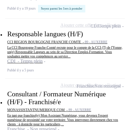
Publié il y a 19 jours
Soyez parmi les 1ers à postuler
Ajouter cette offre à ma sélection
CDI
Temps plein
Responsable langues (H/F)
CCI REGION BOURGOGNE FRANCHE COMTE -
89 - AUXERRE
La CCI Bourgogne Franche-Comté recrute pour le compte de la CCI (T) de l'Yonne,
un(e) Responsable Langues au sein de sa Direction Emploi-Formation. Vous
souhaitez mettre vos compétences au service...
CDI - Temps plein
Publié il y a 5 jours
Ajouter cette offre à ma sélection
Franchise
Non renseigné
Consultant / Formateur Numérique
(H/F) - Franchisé/e
MONASSISTANTNUMERIQUE.COM -
89 - AUXERRE
En tant que franchisé(e) Mon Assistant Numérique, vous devenez l'expert
numérique de proximité sur votre territoire. Vous intervenez directement chez vos
clients : à domicile pour les particuliers,...
Franchise - Non renseigné