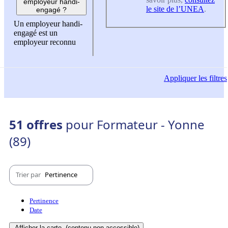
employeur handi-
le site de l’UNEA
.
engagé ?
Un employeur handi-
engagé est un
employeur reconnu
Appliquer
les filtres
51 offres
pour Formateur - Yonne
(89)
Trier par
Pertinence
Pertinence
Date
Afficher la carte
(contenu non-accessible)