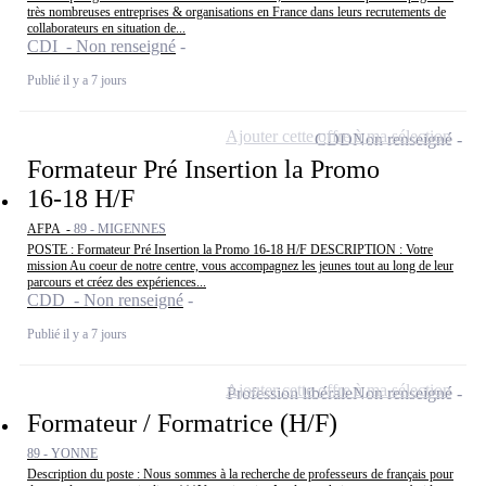
très nombreuses entreprises & organisations en France dans leurs recrutements de
collaborateurs en situation de...
CDI - Non renseigné
Publié il y a 7 jours
Ajouter cette offre à ma sélection
CDD
Non renseigné
Formateur Pré Insertion la Promo
16-18 H/F
AFPA -
89 - MIGENNES
POSTE : Formateur Pré Insertion la Promo 16-18 H/F DESCRIPTION : Votre
mission Au coeur de notre centre, vous accompagnez les jeunes tout au long de leur
parcours et créez des expériences...
CDD - Non renseigné
Publié il y a 7 jours
Ajouter cette offre à ma sélection
Profession libérale
Non renseigné
Formateur / Formatrice (H/F)
89 - YONNE
Description du poste : Nous sommes à la recherche de professeurs de français pour