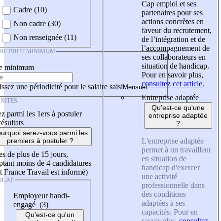
Cap emploi et ses
Cadre (10)
partenaires pour ses
actions concrètes en
Non cadre (30)
faveur du recrutement,
Non renseignée (11)
de l’intégration et de
l’accompagnement de
IRE BRUT MINIMUM
ses collaborateurs en
situation de handicap.
re minimum
Pour en savoir plus,
consultez cet article
.
ssez une périodicité pour le salaire saisi
Entreprise adaptée
NITÉS
Qu'est-ce qu'une
z parmi les 1ers à postuler
entreprise adaptée
résultats
?
urquoi serez-vous parmi les
L'entreprise adaptée
premiers à postuler ?
permet à un travailleur
es de plus de 15 jours,
en situation de
tant moins de 4 candidatures
handicap d'exercer
t France Travail est informé)
une activité
ICAP
professionnelle dans
des conditions
Employeur handi-
adaptées à ses
engagé (3)
capacités. Pour en
Qu'est-ce qu'un
savoir plus,
consultez