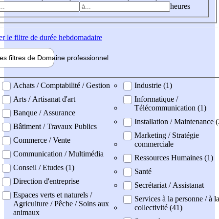
heures
er
le filtre de durée hebdomadaire
les filtres de
Domaine pro
fessionnel
ne professionel
Achats / Comptabilité / Gestion
Industrie (1)
Arts / Artisanat d'art
Informatique /
Télécommunication (1)
Banque / Assurance
Installation / Maintenance (
Bâtiment / Travaux Publics
Marketing / Stratégie
Commerce / Vente
commerciale
Communication / Multimédia
Ressources Humaines (1)
Conseil / Etudes (1)
Santé
Direction d'entreprise
Secrétariat / Assistanat
Espaces verts et naturels /
Services à la personne / à l
Agriculture / Pêche / Soins aux
collectivité (41)
animaux