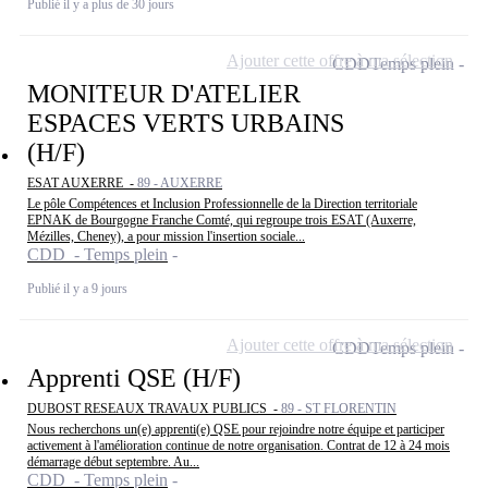
Publié il y a plus de 30 jours
Ajouter cette offre à ma sélection
CDD
Temps plein
MONITEUR D'ATELIER
ESPACES VERTS URBAINS
(H/F)
ESAT AUXERRE -
89 - AUXERRE
Le pôle Compétences et Inclusion Professionnelle de la Direction territoriale
EPNAK de Bourgogne Franche Comté, qui regroupe trois ESAT (Auxerre,
Mézilles, Cheney), a pour mission l'insertion sociale...
CDD - Temps plein
Publié il y a 9 jours
Ajouter cette offre à ma sélection
CDD
Temps plein
Apprenti QSE (H/F)
DUBOST RESEAUX TRAVAUX PUBLICS -
89 - ST FLORENTIN
Nous recherchons un(e) apprenti(e) QSE pour rejoindre notre équipe et participer
activement à l'amélioration continue de notre organisation. Contrat de 12 à 24 mois
démarrage début septembre. Au...
CDD - Temps plein