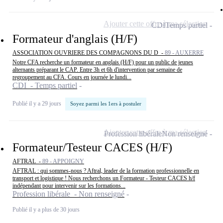
Ajouter cette offre à ma sélection
CDI
Temps partiel
Formateur d'anglais (H/F)
ASSOCIATION OUVRIERE DES COMPAGNONS DU D -
89 - AUXERRE
Notre CFA recherche un formateur en anglais (H/F) pour un public de jeunes
alternants préparant le CAP. Entre 3h et 6h d'intervention par semaine de
regroupement au CFA. Cours en journée le lundi...
CDI - Temps partiel
Publié il y a 29 jours
Soyez parmi les 1ers à postuler
Ajouter cette offre à ma sélection
Profession libérale
Non renseigné
Formateur/Testeur CACES (H/F)
AFTRAL -
89 - APPOIGNY
AFTRAL : qui sommes-nous ? Aftral, leader de la formation professionnelle en
transport et logistique ! Nous recherchons un Formateur - Testeur CACES h/f
indépendant pour intervenir sur les formations...
Profession libérale - Non renseigné
Publié il y a plus de 30 jours