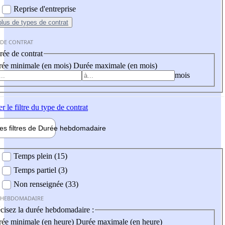
Reprise d'entreprise
plus
de types de contrat
 DE CONTRAT
ée de contrat
ée minimale (en mois)
Durée maximale (en mois)
mois
er
le filtre du type de contrat
les filtres de
Durée hebdo
madaire
 hebdomadaire
Temps plein (15)
Temps partiel (3)
Non renseignée (33)
 HEBDOMADAIRE
cisez la durée hebdomadaire :
ée minimale (en heure)
Durée maximale (en heure)