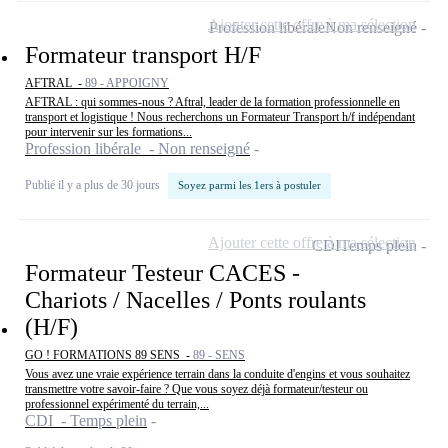
Ajouter cette offre à ma sélection
Profession libérale
Non renseigné
Formateur transport H/F
AFTRAL -
89 - APPOIGNY
AFTRAL : qui sommes-nous ? Aftral, leader de la formation professionnelle en
transport et logistique ! Nous recherchons un Formateur Transport h/f indépendant
pour intervenir sur les formations...
Profession libérale - Non renseigné
Publié il y a plus de 30 jours
Soyez parmi les 1ers à postuler
Ajouter cette offre à ma sélection
CDI
Temps plein
Formateur Testeur CACES -
Chariots / Nacelles / Ponts roulants
(H/F)
GO ! FORMATIONS 89 SENS -
89 - SENS
Vous avez une vraie expérience terrain dans la conduite d'engins et vous souhaitez
transmettre votre savoir-faire ? Que vous soyez déjà formateur/testeur ou
professionnel expérimenté du terrain,...
CDI - Temps plein