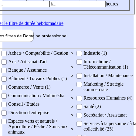
heures
er
le filtre de durée hebdomadaire
les filtres de
Domaine pro
fessionnel
ne professionel
Achats / Comptabilité / Gestion
Industrie (1)
Arts / Artisanat d'art
Informatique /
Télécommunication (1)
Banque / Assurance
Installation / Maintenance
Bâtiment / Travaux Publics (1)
Marketing / Stratégie
Commerce / Vente (1)
commerciale
Communication / Multimédia
Ressources Humaines (4)
Conseil / Etudes
Santé (2)
Direction d'entreprise
Secrétariat / Assistanat
Espaces verts et naturels /
Services à la personne / à l
Agriculture / Pêche / Soins aux
collectivité (25)
animaux