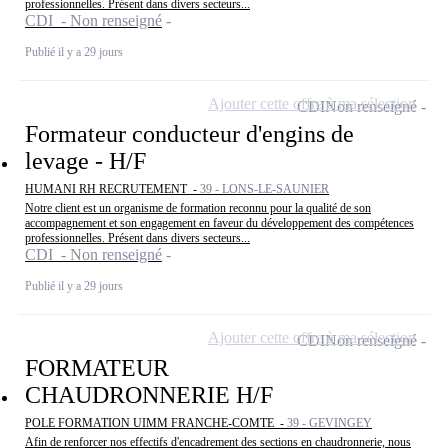
professionnelles. Présent dans divers secteurs...
CDI - Non renseigné
Publié il y a 29 jours
Ajouter cette offre à ma sélection
CDI
Non renseigné
Formateur conducteur d'engins de
levage - H/F
HUMANI RH RECRUTEMENT -
39 - LONS-LE-SAUNIER
Notre client est un organisme de formation reconnu pour la qualité de son
accompagnement et son engagement en faveur du développement des compétences
professionnelles. Présent dans divers secteurs...
CDI - Non renseigné
Publié il y a 29 jours
Ajouter cette offre à ma sélection
CDI
Non renseigné
FORMATEUR
CHAUDRONNERIE H/F
POLE FORMATION UIMM FRANCHE-COMTE -
39 - GEVINGEY
Afin de renforcer nos effectifs d'encadrement des sections en chaudronnerie, nous