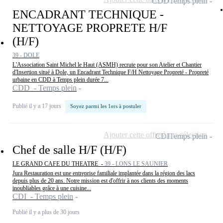
CDD
Temps plein
ENCADRANT TECHNIQUE -
NETTOYAGE PROPRETE H/F
(H/F)
39 - DOLE
L'Association Saint Michel le Haut (ASMH) recrute pour son Atelier et Chantier
d'Insertion situé à Dole, un Encadrant Technique F/H Nettoyage Propreté - Propreté
urbaine en CDD à Temps plein durée 7...
CDD - Temps plein
Publié il y a 17 jours
Soyez parmi les 1ers à postuler
Ajouter cette offre à ma sélection
CDI
Temps plein
Chef de salle H/F (H/F)
LE GRAND CAFE DU THEATRE -
39 - LONS LE SAUNIER
Jura Restauration est une entreprise familiale implantée dans la région des lacs
depuis plus de 20 ans. Notre mission est d'offrir à nos clients des moments
inoubliables grâce à une cuisine...
CDI - Temps plein
Publié il y a plus de 30 jours