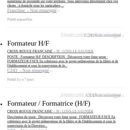
numérique de proximité sur votre territoire. Vous intervenez directement chez vos
clients : à domicile pour les particuliers,...
Franchise - Non renseigné
Publié aujourd'hui
Ajouter cette offre à ma sélection
CDD
Non renseigné
Formateur H/F
CROIX-ROUGE FRANÇAISE -
39 - LONS-LE-SAUNIER
POSTE : Formateur H/F DESCRIPTION : Découvrez votre futur poste :
FORMATEUR F/H/X En cohérence avec le projet pédagogique de la filière et de
l'établissement et sous la supervision de la...
CDD - Non renseigné
Publié il y a 7 jours
Ajouter cette offre à ma sélection
CDI
Non renseigné
Formateur / Formatrice (H/F)
CROIX ROUGE FRANCAISE -
39 - LONS-LE-SAUNIER
Description du poste : Découvrez votre futur poste : FORMATEUR F/H/X En
cohérence avec le projet pédagogique de la filière et de l'établissement et sous la
supervision de la Directrice...