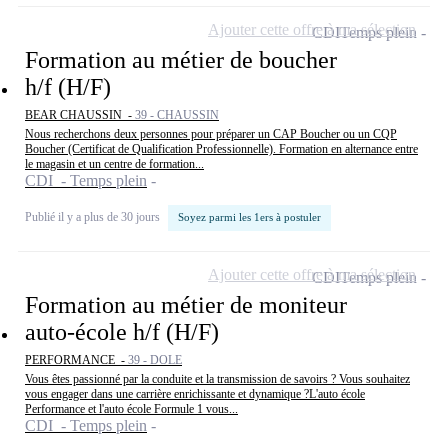
Ajouter cette offre à ma sélection
CDI
Temps plein
Formation au métier de boucher
h/f (H/F)
BEAR CHAUSSIN -
39 - CHAUSSIN
Nous recherchons deux personnes pour préparer un CAP Boucher ou un CQP
Boucher (Certificat de Qualification Professionnelle). Formation en alternance entre
le magasin et un centre de formation...
CDI - Temps plein
Publié il y a plus de 30 jours
Soyez parmi les 1ers à postuler
Ajouter cette offre à ma sélection
CDI
Temps plein
Formation au métier de moniteur
auto-école h/f (H/F)
PERFORMANCE -
39 - DOLE
Vous êtes passionné par la conduite et la transmission de savoirs ? Vous souhaitez
vous engager dans une carrière enrichissante et dynamique ?L'auto école
Performance et l'auto école Formule 1 vous...
CDI - Temps plein