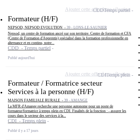
Ajouter cette offre à ma sélection
CDD
Temps partiel
Formateur (H/F)
NEPSOD, NEPSOD EVOLUTION -
39 - LONS-LE-SAUNIER
Nepsod, un centre de formation ancré sur son territoire. Centre de formation et CFA
(Centre de Formation d'Apprentis) spécialisé dans la formation professionnelle en
alternance et en continu, notre...
CDD - Temps partiel
Publié aujourd'hui
Ajouter cette offre à ma sélection
CDI
Temps plein
Formateur / Formatrice secteur
Services à la personne (H/F)
MAISON FAMILIALE RURALE -
39 - AMANGE
La MFR d'Amange recherche une personne autonome pour un poste de
formateur/formatrice à temps plein en CDI. Finalités de la fonction : - assurer les
cours dans le secteur des services à la...
CDI - Temps plein
Publié il y a 17 jours