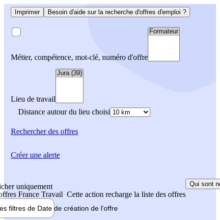
Imprimer
Besoin d'aide sur la recherche d'offres d'emploi ?
Métier, compétence, mot-clé, numéro d'offre
Lieu de travail
Distance autour du lieu choisi
Rechercher
des offres
Créer une alerte
Qui sont n
icher uniquement
 offres France Travail
Cette action recharge la liste des offres
les filtres de
Date de création
de l'offre