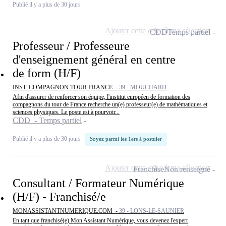
Publié il y a plus de 30 jours
Ajouter cette offre à ma sélection
CDD
Temps partiel
Professeur / Professeure
d'enseignement général en centre
de form (H/F)
INST. COMPAGNON TOUR FRANCE -
39 - MOUCHARD
Afin d'assurer de renforcer son équipe, l'institut européen de formation des
compagnons du tour de France recherche un(e) professeur(e) de mathématiques et
sciences physiques. Le poste est à pourvoir...
CDD - Temps partiel
Publié il y a plus de 30 jours
Soyez parmi les 1ers à postuler
Ajouter cette offre à ma sélection
Franchise
Non renseigné
Consultant / Formateur Numérique
(H/F) - Franchisé/e
MONASSISTANTNUMERIQUE.COM -
39 - LONS-LE-SAUNIER
En tant que franchisé(e) Mon Assistant Numérique, vous devenez l'expert