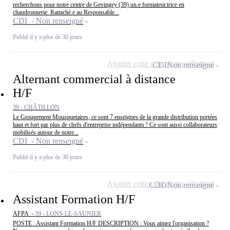
recherchons pour notre centre de Gevingey (39) un.e formateur.trice en
chaudronnerie. Rattaché.e au Responsable...
CDI - Non renseigné
Publié il y a plus de 30 jours
Ajouter cette offre à ma sélection
CDI
Non renseigné
Alternant commercial à distance
H/F
39 - CHÂTILLON
Le Groupement Mousquetaires, ce sont 7 enseignes de la grande distribution portées
haut et fort par plus de chefs d'entreprise indépendants ! Ce sont aussi collaborateurs
mobilisés autour de notre...
CDI - Non renseigné
Publié il y a plus de 30 jours
Ajouter cette offre à ma sélection
CDD
Non renseigné
Assistant Formation H/F
AFPA -
39 - LONS-LE-SAUNIER
POSTE : Assistant Formation H/F DESCRIPTION : Vous aimez l'organisation ?