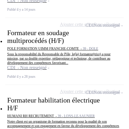
CDI - Non renseigné
Publié il y a 14 jours
Ajouter cette offre à ma sélection
CDI
Non renseigné
Formateur en soudage
multiprocédés (H/F)
POLE FORMATION UIMM FRANCHE-COMTE -
39 - DOLE
Sous la responsabilité du Responsable de Pôle, le(la) formateur(trice) a pour
mission, par sa double expertise, pédagogique et technique, de contribuer au
développement des compétences favorisant...
CDI - Non renseigné
Publié il y a 28 jours
Ajouter cette offre à ma sélection
CDI
Non renseigné
Formateur habilitation électrique
H/F
HUMANI RH RECRUTEMENT -
39 - LONS-LE-SAUNIER
Notre client est un organisme de formation reconnu pour la qualité de son
accompagnement et son engagement en faveur du développement des compétences