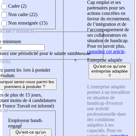
Cap emploi et ses
Cadre (2)
partenaires pour ses
actions concrètes en
Non cadre (22)
faveur du recrutement,
Non renseignée (15)
de l’intégration et de
l’accompagnement de
IRE BRUT MINIMUM
ses collaborateurs en
situation de handicap.
re minimum
Pour en savoir plus,
consultez cet article
.
ssez une périodicité pour le salaire saisi
Entreprise adaptée
NITÉS
Qu'est-ce qu'une
z parmi les 1ers à postuler
entreprise adaptée
résultats
?
urquoi serez-vous parmi les
L'entreprise adaptée
premiers à postuler ?
permet à un travailleur
es de plus de 15 jours,
en situation de
tant moins de 4 candidatures
handicap d'exercer
t France Travail est informé)
une activité
ICAP
professionnelle dans
des conditions
Employeur handi-
adaptées à ses
engagé
capacités. Pour en
Qu'est-ce qu'un
savoir plus,
consultez