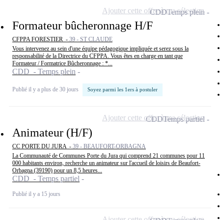
Ajouter cette offre à ma sélection
CDD
Temps plein
Formateur bûcheronnage H/F
CFPPA FORESTIER -
39 - ST CLAUDE
Vous intervenez au sein d'une équipe pédagogique impliquée et serez sous la
responsabilité de la Directrice du CFPPA. Vous êtes en charge en tant que
Formateur / Formatrice Bûcheronnage : *...
CDD - Temps plein
Publié il y a plus de 30 jours
Soyez parmi les 1ers à postuler
Ajouter cette offre à ma sélection
CDD
Temps partiel
Animateur (H/F)
CC PORTE DU JURA -
39 - BEAUFORT-ORBAGNA
La Communauté de Communes Porte du Jura qui comprend 21 communes pour 11
000 habitants environ, recherche un animateur sur l'accueil de loisirs de Beaufort-
Orbagna (39190) pour un 8,5 heures...
CDD - Temps partiel
Publié il y a 15 jours
Ajouter cette offre à ma sélection