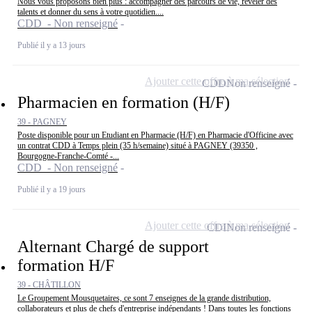
Nous vous proposons bien plus : accompagner des parcours de vie, révéler des
talents et donner du sens à votre quotidien....
CDD - Non renseigné
Publié il y a 13 jours
Ajouter cette offre à ma sélection
CDD
Non renseigné
Pharmacien en formation (H/F)
39 - PAGNEY
Poste disponible pour un Etudiant en Pharmacie (H/F) en Pharmacie d'Officine avec
un contrat CDD à Temps plein (35 h/semaine) situé à PAGNEY (39350 ,
Bourgogne-Franche-Comté -...
CDD - Non renseigné
Publié il y a 19 jours
Ajouter cette offre à ma sélection
CDI
Non renseigné
Alternant Chargé de support
formation H/F
39 - CHÂTILLON
Le Groupement Mousquetaires, ce sont 7 enseignes de la grande distribution,
collaborateurs et plus de chefs d'entreprise indépendants ! Dans toutes les fonctions