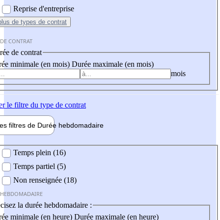
Reprise d'entreprise
plus
de types de contrat
 DE CONTRAT
ée de contrat
ée minimale (en mois)
Durée maximale (en mois)
mois
er
le filtre du type de contrat
les filtres de
Durée hebdo
madaire
 hebdomadaire
Temps plein (16)
Temps partiel (5)
Non renseignée (18)
 HEBDOMADAIRE
cisez la durée hebdomadaire :
ée minimale (en heure)
Durée maximale (en heure)