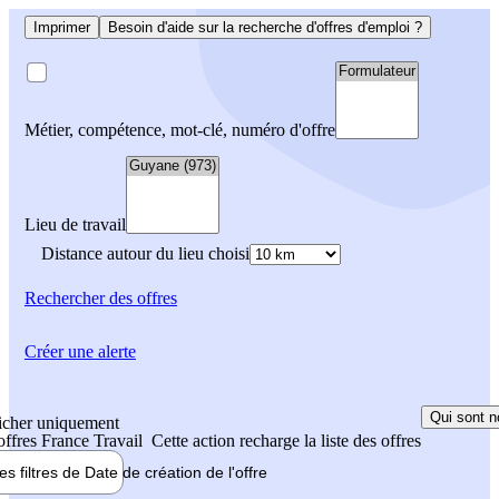
Imprimer
Besoin d'aide sur la recherche d'offres d'emploi ?
Métier, compétence, mot-clé, numéro d'offre
Lieu de travail
Distance autour du lieu choisi
Rechercher
des offres
Créer une alerte
Qui sont n
icher uniquement
 offres France Travail
Cette action recharge la liste des offres
les filtres de
Date de création
de l'offre