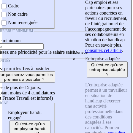
Cap emploi et ses
Cadre
partenaires pour ses
actions concrètes en
Non cadre
faveur du recrutement,
Non renseignée
de l’intégration et de
l’accompagnement de
IRE BRUT MINIMUM
ses collaborateurs en
situation de handicap.
re minimum
Pour en savoir plus,
consultez cet article
.
ssez une périodicité pour le salaire saisi
Entreprise adaptée
NITÉS
Qu'est-ce qu'une
z parmi les 1ers à postuler
entreprise adaptée
?
urquoi serez-vous parmi les
premiers à postuler ?
L'entreprise adaptée
es de plus de 15 jours,
permet à un travailleur
tant moins de 4 candidatures
en situation de
t France Travail est informé)
handicap d'exercer
ICAP
une activité
professionnelle dans
Employeur handi-
des conditions
engagé
adaptées à ses
Qu'est-ce qu'un
capacités. Pour en
employeur handi-
savoir plus,
consultez