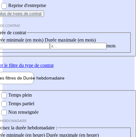
Reprise d'entreprise
plus
de types de contrat
 DE CONTRAT
ée de contrat
ée minimale (en mois)
Durée maximale (en mois)
mois
er
le filtre du type de contrat
les filtres de
Durée hebdo
madaire
 hebdomadaire
Temps plein
Temps partiel
Non renseignée
 HEBDOMADAIRE
cisez la durée hebdomadaire :
ée minimale (en heure)
Durée maximale (en heure)