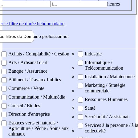
heures
er
le filtre de durée hebdomadaire
les filtres de
Domaine pro
fessionnel
ne professionel
Achats / Comptabilité / Gestion
Industrie
Arts / Artisanat d'art
Informatique /
Télécommunication
Banque / Assurance
Installation / Maintenance
Bâtiment / Travaux Publics
Marketing / Stratégie
Commerce / Vente
commerciale
Communication / Multimédia
Ressources Humaines
Conseil / Etudes
Santé
Direction d'entreprise
Secrétariat / Assistanat
Espaces verts et naturels /
Services à la personne / à l
Agriculture / Pêche / Soins aux
collectivité
animaux