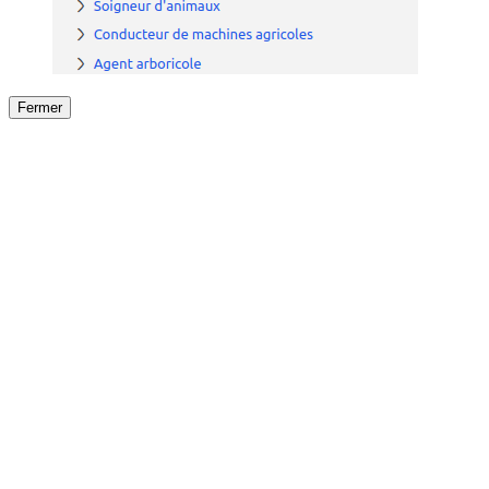
Fermer
Fermer
le détail de l'offre
/
Offre
sur
Offre précéden