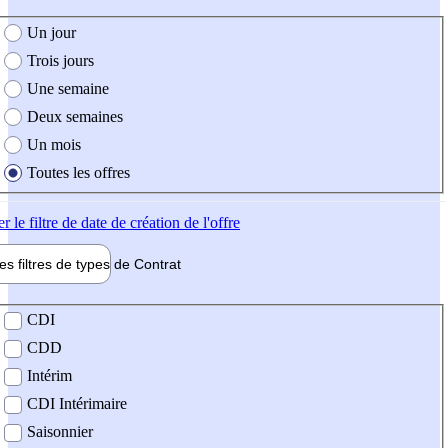
e création de l'offre
Un jour
Trois jours
Une semaine
Deux semaines
Un mois
Toutes les offres
er
le filtre de date de création de l'offre
les filtres de types de
Contrat
de contrat
CDI
CDD
Intérim
CDI Intérimaire
Saisonnier