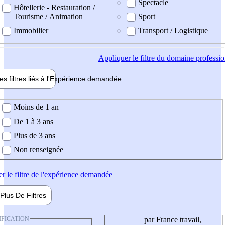
Spectacle
Hôtellerie - Restauration /
Tourisme / Animation
Sport
Immobilier
Transport / Logistique
Appliquer
le filtre du domaine professi
es filtres liés à l'
Expérience
demandée
ience demandée
Moins de 1 an
De 1 à 3 ans
Plus de 3 ans
Non renseignée
er
le filtre de l'expérience demandée
Plus De
Filtres
IFICATION
par France travail,