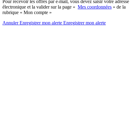
Pour recevoir les offres par e-mail, vous devez saisir votre adresse
électronique et la valider sur la page «
Mes coordonnées
» de la
rubrique « Mon compte »
Annuler
Enregistrer mon alerte
Enregistrer
mon alerte