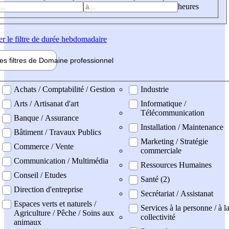
heures
er
le filtre de durée hebdomadaire
les filtres de
Domaine pro
fessionnel
ne professionel
Achats / Comptabilité / Gestion
Industrie
Arts / Artisanat d'art
Informatique /
Télécommunication
Banque / Assurance
Installation / Maintenance
Bâtiment / Travaux Publics
Marketing / Stratégie
Commerce / Vente
commerciale
Communication / Multimédia
Ressources Humaines
Conseil / Etudes
Santé (2)
Direction d'entreprise
Secrétariat / Assistanat
Espaces verts et naturels /
Services à la personne / à l
Agriculture / Pêche / Soins aux
collectivité
animaux