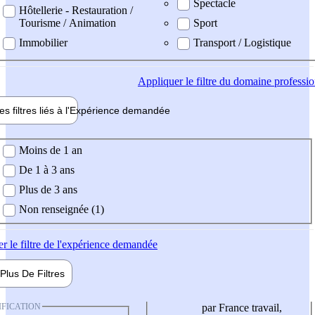
Spectacle
Hôtellerie - Restauration /
Tourisme / Animation
Sport
Immobilier
Transport / Logistique
Appliquer
le filtre du domaine professi
es filtres liés à l'
Expérience
demandée
ience demandée
Moins de 1 an
De 1 à 3 ans
Plus de 3 ans
Non renseignée (1)
er
le filtre de l'expérience demandée
Plus De
Filtres
IFICATION
par France travail,