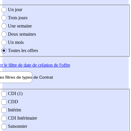
e création de l'offre
Un jour
Trois jours
Une semaine
Deux semaines
Un mois
Toutes les offres
er
le filtre de date de création de l'offre
les filtres de types de
Contrat
de contrat
CDI (1)
CDD
Intérim
CDI Intérimaire
Saisonnier