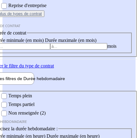
Reprise d'entreprise
plus
de types de contrat
 DE CONTRAT
ée de contrat
ée minimale (en mois)
Durée maximale (en mois)
mois
er
le filtre du type de contrat
les filtres de
Durée hebdo
madaire
 hebdomadaire
Temps plein
Temps partiel
Non renseignée (2)
 HEBDOMADAIRE
cisez la durée hebdomadaire :
ée minimale (en heure)
Durée maximale (en heure)