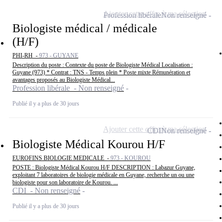
Ajouter cette offre à ma sélection
Profession libérale
Non renseigné
Biologiste médical / médicale
(H/F)
PHI-RH -
973 - GUYANE
Description du poste : Contexte du poste de Biologiste Médical Localisation :
Guyane (973) * Contrat : TNS - Temps plein * Poste mixte Rémunération et
avantages proposés au Biologiste Médical...
Profession libérale - Non renseigné
Publié il y a plus de 30 jours
Ajouter cette offre à ma sélection
CDI
Non renseigné
Biologiste Médical Kourou H/F
EUROFINS BIOLOGIE MEDICALE -
973 - KOUROU
POSTE : Biologiste Médical Kourou H/F DESCRIPTION : Labazur Guyane,
exploitant 7 laboratoires de biologie médicale en Guyane, recherche un ou une
biologiste pour son laboratoire de Kourou. ...
CDI - Non renseigné
Publié il y a plus de 30 jours