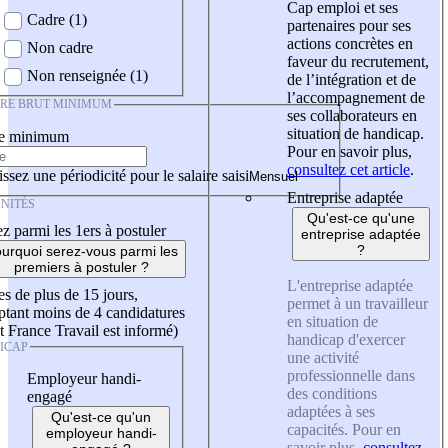
Cap emploi et ses
Cadre (1)
partenaires pour ses
actions concrètes en
Non cadre
faveur du recrutement,
Non renseignée (1)
de l’intégration et de
l’accompagnement de
IRE BRUT MINIMUM
ses collaborateurs en
situation de handicap.
re minimum
Pour en savoir plus,
consultez cet article
.
ssez une périodicité pour le salaire saisi
Entreprise adaptée
NITÉS
Qu'est-ce qu'une
z parmi les 1ers à postuler
entreprise adaptée
?
urquoi serez-vous parmi les
premiers à postuler ?
L'entreprise adaptée
es de plus de 15 jours,
permet à un travailleur
tant moins de 4 candidatures
en situation de
t France Travail est informé)
handicap d'exercer
ICAP
une activité
professionnelle dans
Employeur handi-
des conditions
engagé
adaptées à ses
Qu'est-ce qu'un
capacités. Pour en
employeur handi-
savoir plus,
consultez