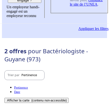
engagé ?
le site de l’UNEA
.
Un employeur handi-
engagé est un
employeur reconnu
Appliquer
les filtres
2 offres
pour Bactériologiste -
Guyane (973)
Trier par
Pertinence
Pertinence
Date
Afficher la carte
(contenu non-accessible)