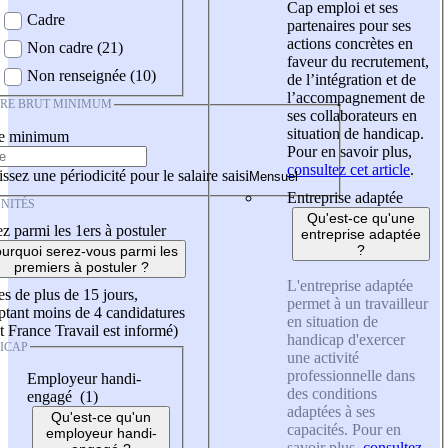
Cap emploi et ses
Cadre
partenaires pour ses
actions concrètes en
Non cadre (21)
faveur du recrutement,
Non renseignée (10)
de l’intégration et de
l’accompagnement de
IRE BRUT MINIMUM
ses collaborateurs en
situation de handicap.
re minimum
Pour en savoir plus,
consultez cet article
.
ssez une périodicité pour le salaire saisi
Entreprise adaptée
NITÉS
Qu'est-ce qu'une
z parmi les 1ers à postuler
entreprise adaptée
?
urquoi serez-vous parmi les
premiers à postuler ?
L'entreprise adaptée
es de plus de 15 jours,
permet à un travailleur
tant moins de 4 candidatures
en situation de
t France Travail est informé)
handicap d'exercer
ICAP
une activité
professionnelle dans
Employeur handi-
des conditions
engagé (1)
adaptées à ses
Qu'est-ce qu'un
capacités. Pour en
employeur handi-
savoir plus,
consultez