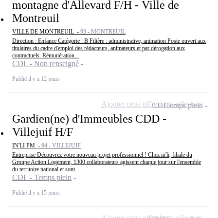
montagne d'Allevard F/H - Ville de
Montreuil
VILLE DE MONTREUIL -
93 - MONTREUIL
Direction : Enfance Catégorie : B Filière : administrative, animation Poste ouvert aux
titulaires du cadre d'emploi des rédacteurs, animateurs et par dérogation aux
contractuels. Rémunération...
CDI - Non renseigné
Publié il y a 12 jours
Ajouter cette offre à ma sélection
CDI
Temps plein
Gardien(ne) d'Immeubles CDD -
Villejuif H/F
IN'LI PM -
94 - VILLEJUIF
Entreprise Découvrez votre nouveau projet professionnel ! Chez in'li, filiale du
Groupe Action Logement, 1300 collaborateurs agissent chaque jour sur l'ensemble
du territoire national et sont...
CDI - Temps plein
Publié il y a 15 jours
Ajouter cette offre à ma sélection