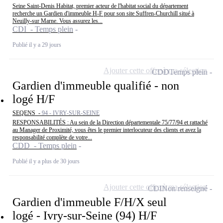
Seine Saint-Denis Habitat, premier acteur de l'habitat social du département
recherche un Gardien d'immeuble H-F pour son site Suffren-Churchill situé à
Neuilly-sur Marne. Vous assurez les...
CDI - Temps plein
Publié il y a 29 jours
Ajouter cette offre à ma sélection
CDD
Temps plein
Gardien d'immeuble qualifié - non
logé H/F
SEQENS -
94 - IVRY-SUR-SEINE
RESPONSABILITÉS : Au sein de la Direction départementale 75/77/94 et rattaché
au Manager de Proximité, vous êtes le premier interlocuteur des clients et avez la
responsabilité complète de votre...
CDD - Temps plein
Publié il y a plus de 30 jours
Ajouter cette offre à ma sélection
CDI
Non renseigné
Gardien d'immeuble F/H/X seul
logé - Ivry-sur-Seine (94) H/F