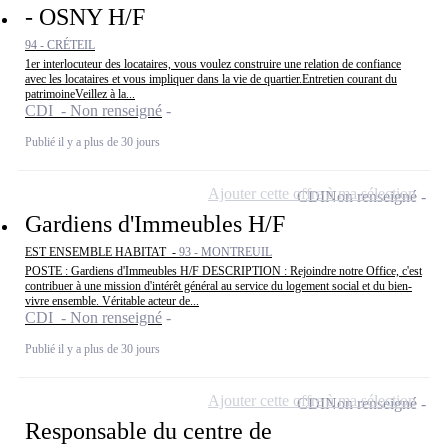
- OSNY H/F
94 - CRÉTEIL
1er interlocuteur des locataires, vous voulez construire une relation de confiance
avec les locataires et vous impliquer dans la vie de quartier.Entretien courant du
patrimoineVeillez à la...
CDI - Non renseigné
Publié il y a plus de 30 jours
Ajouter cette offre à ma sélection
CDI
Non renseigné
Gardiens d'Immeubles H/F
EST ENSEMBLE HABITAT -
93 - MONTREUIL
POSTE : Gardiens d'Immeubles H/F DESCRIPTION : Rejoindre notre Office, c'est
contribuer à une mission d'intérêt général au service du logement social et du bien-
vivre ensemble. Véritable acteur de...
CDI - Non renseigné
Publié il y a plus de 30 jours
Ajouter cette offre à ma sélection
CDI
Non renseigné
Responsable du centre de