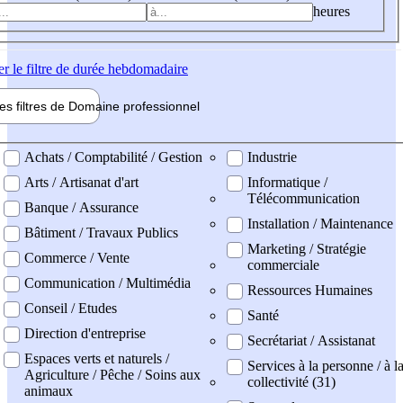
heures
er
le filtre de durée hebdomadaire
les filtres de
Domaine pro
fessionnel
ne professionel
Achats / Comptabilité / Gestion
Industrie
Arts / Artisanat d'art
Informatique /
Télécommunication
Banque / Assurance
Installation / Maintenance
Bâtiment / Travaux Publics
Marketing / Stratégie
Commerce / Vente
commerciale
Communication / Multimédia
Ressources Humaines
Conseil / Etudes
Santé
Direction d'entreprise
Secrétariat / Assistanat
Espaces verts et naturels /
Services à la personne / à l
Agriculture / Pêche / Soins aux
collectivité (31)
animaux