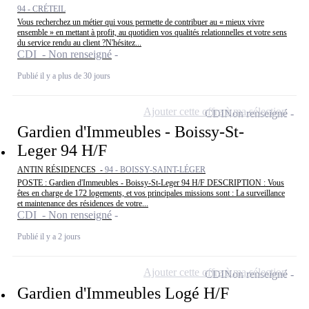
94 - CRÉTEIL
Vous recherchez un métier qui vous permette de contribuer au « mieux vivre
ensemble » en mettant à profit, au quotidien vos qualités relationnelles et votre sens
du service rendu au client ?N'hésitez...
CDI - Non renseigné
Publié il y a plus de 30 jours
Ajouter cette offre à ma sélection
CDI
Non renseigné
Gardien d'Immeubles - Boissy-St-
Leger 94 H/F
ANTIN RÉSIDENCES -
94 - BOISSY-SAINT-LÉGER
POSTE : Gardien d'Immeubles - Boissy-St-Leger 94 H/F DESCRIPTION : Vous
êtes en charge de 172 logements, et vos principales missions sont : La surveillance
et maintenance des résidences de votre...
CDI - Non renseigné
Publié il y a 2 jours
Ajouter cette offre à ma sélection
CDI
Non renseigné
Gardien d'Immeubles Logé H/F