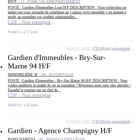
RIVP -
75 - PARIS 12E ARRONDISSEMENT
POSTE : Gardien d'Immeubles Logé H/F DESCRIPTION : Vous recherchez un
métier qui vous permette de contribuer au « mieux vivre ensemble » en mettant à
profit, au quotidien vos qualités relationnelles...
CDI - Non renseigné
Publié il y a 17 jours
Ajouter cette offre à ma sélection
CDI
Non renseigné
Gardien d'Immeubles - Bry-Sur-
Marne 94 H/F
IMMOBILIÈRE 3F -
94 - ALFORTVILLE
POSTE : Gardien d'Immeubles - Bry-Sur-Marne 94 H/F DESCRIPTION : Vous
voulez améliorer la qualité de vie au quotidien ? Rejoignez-nous sans plus attendre !
Encadré et soutenu par un chef de...
CDI - Non renseigné
Publié il y a 10 jours
Ajouter cette offre à ma sélection
CDI
Non renseigné
Gardien - Agence Champigny H/F
PARIS HABITAT -
94 - BOISSY-SAINT-LÉGER