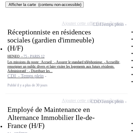
Afficher la carte
(contenu non-accessible)
Ajouter cette offre à ma sélection
CDI
Temps plein
Réceptionniste en résidences
sociales (gardien d'immeuble)
(H/F)
HENEO -
75 - PARIS 12
Les missions du poste : Accueil : - Assurer le standard téléphonique. - Accueillir,
renseigner un public divers et faire visiter les logements aux futurs résidents.
Administratif : - Distribuer les...
CDI - Temps plein
Publié il y a plus de 30 jours
Ajouter cette offre à ma sélection
CDD
Temps plein
Employé de Maintenance en
Alternance Immobilier Ile-de-
France (H/F)