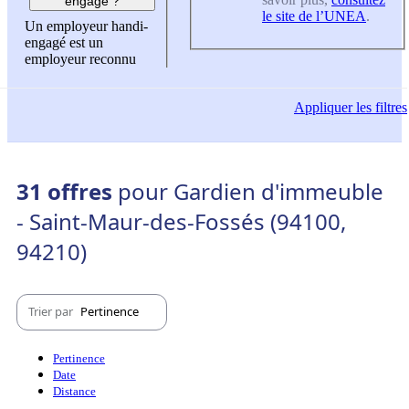
engagé ?
le site de l’UNEA
.
Un employeur handi-
engagé est un
employeur reconnu
Appliquer
les filtres
31 offres
pour Gardien d'immeuble
- Saint-Maur-des-Fossés (94100,
94210)
Trier par
Pertinence
Pertinence
Date
Distance