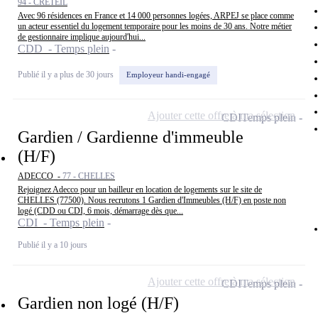
94 - CRÉTEIL
Avec 96 résidences en France et 14 000 personnes logées, ARPEJ se place comme
un acteur essentiel du logement temporaire pour les moins de 30 ans. Notre métier
de gestionnaire implique aujourd'hui...
CDD - Temps plein
Publié il y a plus de 30 jours
Employeur handi-engagé
Ajouter cette offre à ma sélection
CDI
Temps plein
Gardien / Gardienne d'immeuble
(H/F)
ADECCO -
77 - CHELLES
Rejoignez Adecco pour un bailleur en location de logements sur le site de
CHELLES (77500). Nous recrutons 1 Gardien d'Immeubles (H/F) en poste non
logé (CDD ou CDI, 6 mois, démarrage dès que...
CDI - Temps plein
Publié il y a 10 jours
Ajouter cette offre à ma sélection
CDI
Temps plein
Gardien non logé (H/F)