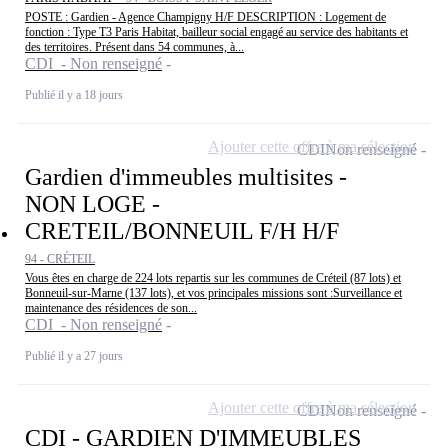
POSTE : Gardien - Agence Champigny H/F DESCRIPTION : Logement de
fonction : Type T3 Paris Habitat, bailleur social engagé au service des habitants et
des territoires. Présent dans 54 communes, à...
CDI - Non renseigné
Publié il y a 18 jours
Ajouter cette offre à ma sélection
CDI
Non renseigné
Gardien d'immeubles multisites -
NON LOGE -
CRETEIL/BONNEUIL F/H H/F
94 - CRÉTEIL
Vous êtes en charge de 224 lots repartis sur les communes de Créteil (87 lots) et
Bonneuil-sur-Marne (137 lots), et vos principales missions sont :Surveillance et
maintenance des résidences de son...
CDI - Non renseigné
Publié il y a 27 jours
Ajouter cette offre à ma sélection
CDI
Non renseigné
CDI - GARDIEN D'IMMEUBLES