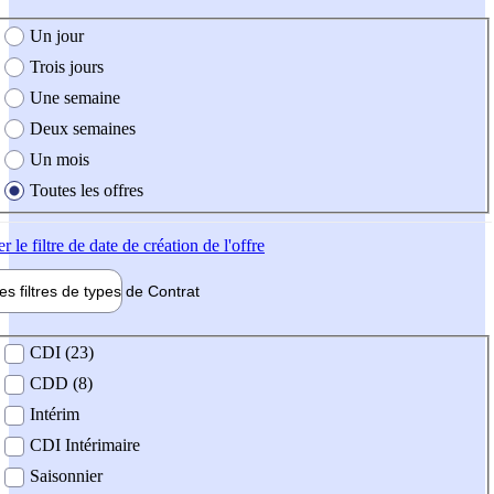
e création de l'offre
Un jour
Trois jours
Une semaine
Deux semaines
Un mois
Toutes les offres
er
le filtre de date de création de l'offre
les filtres de types de
Contrat
de contrat
CDI (23)
CDD (8)
Intérim
CDI Intérimaire
Saisonnier