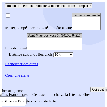
Imprimer
Besoin d'aide sur la recherche d'offres d'emploi ?
Métier, compétence, mot-clé, numéro d'offre
Lieu de travail
Distance autour du lieu choisi
Rechercher
des offres
Créer une alerte
Qui sont n
icher uniquement
 offres France Travail
Cette action recharge la liste des offres
les filtres de
Date de création
de l'offre