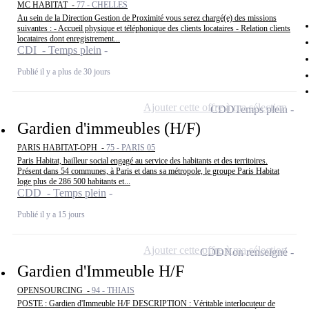
MC HABITAT -
77 - CHELLES
Au sein de la Direction Gestion de Proximité vous serez chargé(e) des missions
suivantes : - Accueil physique et téléphonique des clients locataires - Relation clients
locataires dont enregistrement...
CDI - Temps plein
Publié il y a plus de 30 jours
Ajouter cette offre à ma sélection
CDD
Temps plein
Gardien d'immeubles (H/F)
PARIS HABITAT-OPH -
75 - PARIS 05
Paris Habitat, bailleur social engagé au service des habitants et des territoires.
Présent dans 54 communes, à Paris et dans sa métropole, le groupe Paris Habitat
loge plus de 286 500 habitants et...
CDD - Temps plein
Publié il y a 15 jours
Ajouter cette offre à ma sélection
CDD
Non renseigné
Gardien d'Immeuble H/F
OPENSOURCING -
94 - THIAIS
POSTE : Gardien d'Immeuble H/F DESCRIPTION : Véritable interlocuteur de