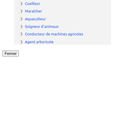
Fermer
Fermer
le détail de l'offre
/
Offre
sur
Offre précéden