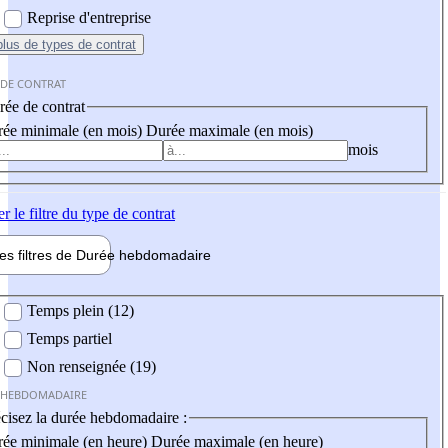
Reprise d'entreprise
plus
de types de contrat
 DE CONTRAT
ée de contrat
ée minimale (en mois)
Durée maximale (en mois)
mois
er
le filtre du type de contrat
les filtres de
Durée hebdo
madaire
 hebdomadaire
Temps plein (12)
Temps partiel
Non renseignée (19)
 HEBDOMADAIRE
cisez la durée hebdomadaire :
ée minimale (en heure)
Durée maximale (en heure)