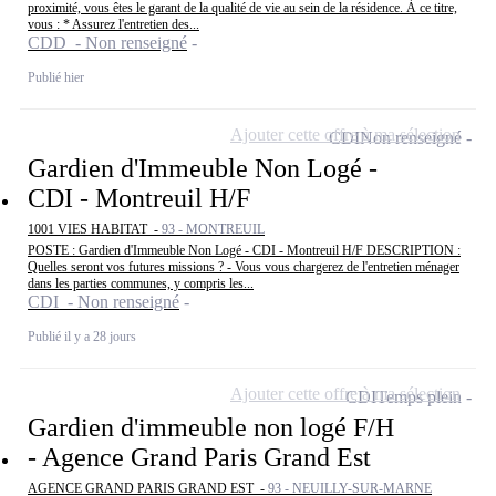
proximité, vous êtes le garant de la qualité de vie au sein de la résidence. À ce titre,
vous : * Assurez l'entretien des...
CDD - Non renseigné
Publié hier
Ajouter cette offre à ma sélection
CDI
Non renseigné
Gardien d'Immeuble Non Logé -
CDI - Montreuil H/F
1001 VIES HABITAT -
93 - MONTREUIL
POSTE : Gardien d'Immeuble Non Logé - CDI - Montreuil H/F DESCRIPTION :
Quelles seront vos futures missions ? - Vous vous chargerez de l'entretien ménager
dans les parties communes, y compris les...
CDI - Non renseigné
Publié il y a 28 jours
Ajouter cette offre à ma sélection
CDI
Temps plein
Gardien d'immeuble non logé F/H
- Agence Grand Paris Grand Est
AGENCE GRAND PARIS GRAND EST -
93 - NEUILLY-SUR-MARNE