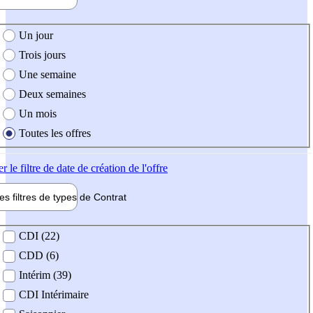
e création de l'offre
Un jour
Trois jours
Une semaine
Deux semaines
Un mois
Toutes les offres
er
le filtre de date de création de l'offre
les filtres de types de
Contrat
de contrat
CDI (22)
CDD (6)
Intérim (39)
CDI Intérimaire