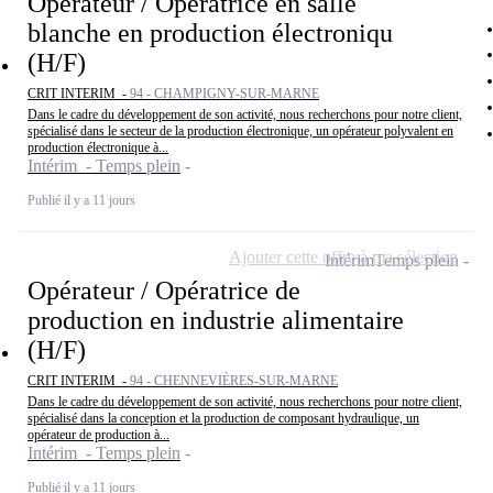
Opérateur / Opératrice en salle
blanche en production électroniqu
(H/F)
CRIT INTERIM -
94 - CHAMPIGNY-SUR-MARNE
Dans le cadre du développement de son activité, nous recherchons pour notre client,
spécialisé dans le secteur de la production électronique, un opérateur polyvalent en
production électronique à...
Intérim - Temps plein
Publié il y a 11 jours
Ajouter cette offre à ma sélection
Intérim
Temps plein
Opérateur / Opératrice de
production en industrie alimentaire
(H/F)
CRIT INTERIM -
94 - CHENNEVIÈRES-SUR-MARNE
Dans le cadre du développement de son activité, nous recherchons pour notre client,
spécialisé dans la conception et la production de composant hydraulique, un
opérateur de production à...
Intérim - Temps plein
Publié il y a 11 jours