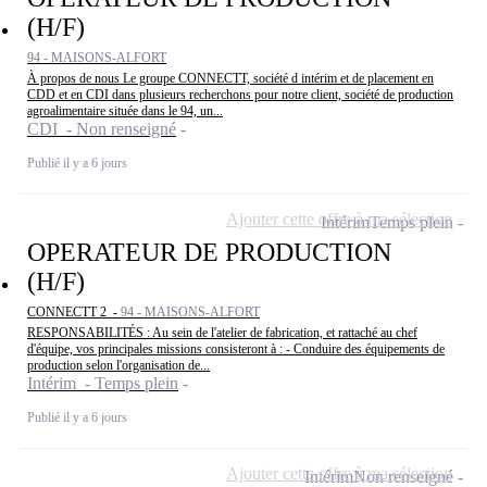
(H/F)
94 - MAISONS-ALFORT
À propos de nous Le groupe CONNECTT, société d intérim et de placement en
CDD et en CDI dans plusieurs recherchons pour notre client, société de production
agroalimentaire située dans le 94, un...
CDI - Non renseigné
Publié il y a 6 jours
Ajouter cette offre à ma sélection
Intérim
Temps plein
OPERATEUR DE PRODUCTION
(H/F)
CONNECTT 2 -
94 - MAISONS-ALFORT
RESPONSABILITÉS : Au sein de l'atelier de fabrication, et rattaché au chef
d'équipe, vos principales missions consisteront à : - Conduire des équipements de
production selon l'organisation de...
Intérim - Temps plein
Publié il y a 6 jours
Ajouter cette offre à ma sélection
Intérim
Non renseigné