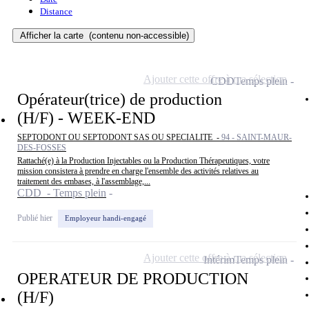
Distance
Afficher la carte
(contenu non-accessible)
Ajouter cette offre à ma sélection
CDD
Temps plein
Opérateur(trice) de production
(H/F) - WEEK-END
SEPTODONT OU SEPTODONT SAS OU SPECIALITE -
94 - SAINT-MAUR-
DES-FOSSES
Rattaché(e) à la Production Injectables ou la Production Thérapeutiques, votre
mission consistera à prendre en charge l'ensemble des activités relatives au
traitement des embases, à l'assemblage,...
CDD - Temps plein
Publié hier
Employeur handi-engagé
Ajouter cette offre à ma sélection
Intérim
Temps plein
OPERATEUR DE PRODUCTION
(H/F)