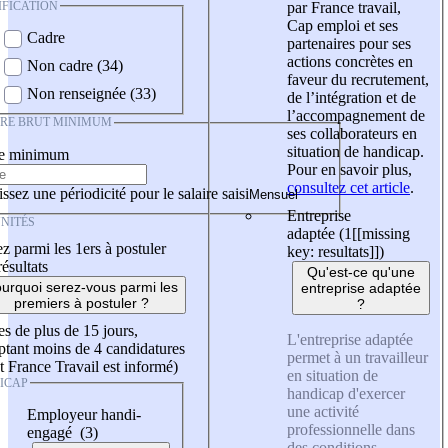
IFICATION
par France travail,
Cap emploi et ses
Cadre
partenaires pour ses
actions concrètes en
Non cadre (34)
faveur du recrutement,
Non renseignée (33)
de l’intégration et de
l’accompagnement de
IRE BRUT MINIMUM
ses collaborateurs en
situation de handicap.
re minimum
Pour en savoir plus,
consultez cet article
.
ssez une périodicité pour le salaire saisi
Entreprise
NITÉS
adaptée (1
[[missing
z parmi les 1ers à postuler
key: resultats]]
)
résultats
Qu'est-ce qu'une
urquoi serez-vous parmi les
entreprise adaptée
premiers à postuler ?
?
es de plus de 15 jours,
L'entreprise adaptée
tant moins de 4 candidatures
permet à un travailleur
t France Travail est informé)
en situation de
ICAP
handicap d'exercer
une activité
Employeur handi-
professionnelle dans
engagé (3)
des conditions