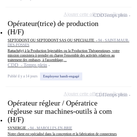
Ajouter cette offre à ma sélection
CDD
Temps plein
Opérateur(trice) de production
(H/F)
SEPTODONT OU SEPTODONT SAS OU SPECIALITE -
94 - SAINT-MAUR-
DES-FOSSES
Rattaché(e) à la Production Injectables ou la Production Thérapeutiques, votre
mission consistera à prendre en charge l'ensemble des activités relatives au
traitement des embases, à l'assemblage,...
CDD - Temps plein
Publié il y a 14 jours
Employeur handi-engagé
Ajouter cette offre à ma sélection
CDI
Temps plein
Opérateur régleur / Opératrice
régleuse sur machines-outils à com
(H/F)
SYNERGIE -
94 - MAROLLES-EN-BRIE
Notre client est spécialisé dans la conception et la fabrication de connecteurs