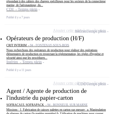
répondant à des cahiers des charges spécifiques pour les secteurs de la connectique
marine, de l'aéronautique, du...
CDI - Temps plein
Publié il y a 7 jours
Ajouter cette offre à ma sélection
Intérim
Temps plein
Opérateurs de production (H/F)
CRIT INTERIM -
94 - FONTENAY-SOUS-BOIS
Nous recherchons des opérateurs de production pour réaliser des opérations
élémentaires de production en respectant la réglementation, les règles d'hygiène et
sécurité ainsi que les procédures...
Intérim - Temps plein
Publié il y a 11 jours
Ajouter cette offre à ma sélection
CDD
Temps plein
Agent / Agente de production de
l'industrie du papier-carton
SOFRACAUL SOFRAPACK -
94 - BONNEUIL SUR MARNE
Missions : 1. Fabrication de caisses palettes en carton sur-mesure : a. Manipulation
de plaques de carton (la matière première) b. Utilisation de machines pour couper,