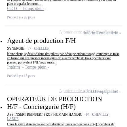
plier et agrafer le carton...
CDD - Temps plein
Publié il y a 28 jours
Ajouter cette offre à ma sélection
Intérim
Temps plein
Agent de production F/H
SYNERGIE -
77 - CHELLES
Notre client, spécialisé dans des pièces par découpe emboutissage, cambrage et mise
en forme sur des presses mécaniques est à la recherche de trois opérateurs sur
presse / polyvalent F/H.Vous aurez...
Intérim - Temps plein
Publié il y a 15 jours
Ajouter cette offre à ma sélection
CDD
Temps partiel
OPERATEUR DE PRODUCTION
H/F - Conciergerie (H/F)
ASS INSERT REINSERT PROF HUMAIN HANDIC -
94 - CHEVILLY-
LARUE
Dans le cadre d'un accroissement d'activité, nous recherchons un(e) opérateur de