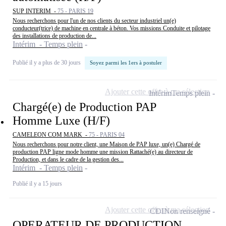
SUP INTERIM -
75 - PARIS 19
Nous recherchons pour l'un de nos clients du secteur industriel un(e)
conducteur(trice) de machine en centrale à béton. Vos missions Conduite et pilotage
des installations de production de...
Intérim - Temps plein
Publié il y a plus de 30 jours
Soyez parmi les 1ers à postuler
Ajouter cette offre à ma sélection
Intérim
Temps plein
Chargé(e) de Production PAP
Homme Luxe (H/F)
CAMELEON COM MARK -
75 - PARIS 04
Nous recherchons pour notre client, une Maison de PAP luxe, un(e) Chargé de
production PAP ligne mode homme une mission Rattaché(e) au directeur de
Production, et dans le cadre de la gestion des...
Intérim - Temps plein
Publié il y a 15 jours
Ajouter cette offre à ma sélection
CDI
Non renseigné
OPERATEUR DE PRODUCTION