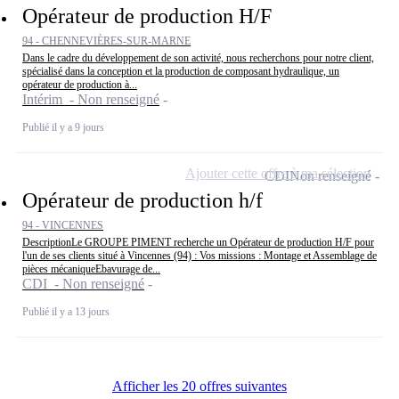
Opérateur de production H/F
94 - CHENNEVIÈRES-SUR-MARNE
Dans le cadre du développement de son activité, nous recherchons pour notre client,
spécialisé dans la conception et la production de composant hydraulique, un
opérateur de production à...
Intérim - Non renseigné
Publié il y a 9 jours
Ajouter cette offre à ma sélection
CDI
Non renseigné
Opérateur de production h/f
94 - VINCENNES
DescriptionLe GROUPE PIMENT recherche un Opérateur de production H/F pour
l'un de ses clients situé à Vincennes (94) : Vos missions : Montage et Assemblage de
pièces mécaniqueEbavurage de...
CDI - Non renseigné
Publié il y a 13 jours
Afficher les 20 offres suivantes