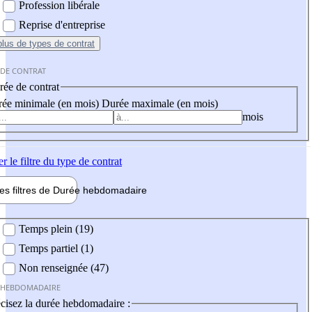
Profession libérale
Reprise d'entreprise
plus
de types de contrat
 DE CONTRAT
ée de contrat
ée minimale (en mois)
Durée maximale (en mois)
mois
er
le filtre du type de contrat
les filtres de
Durée hebdo
madaire
 hebdomadaire
Temps plein (19)
Temps partiel (1)
Non renseignée (47)
 HEBDOMADAIRE
cisez la durée hebdomadaire :