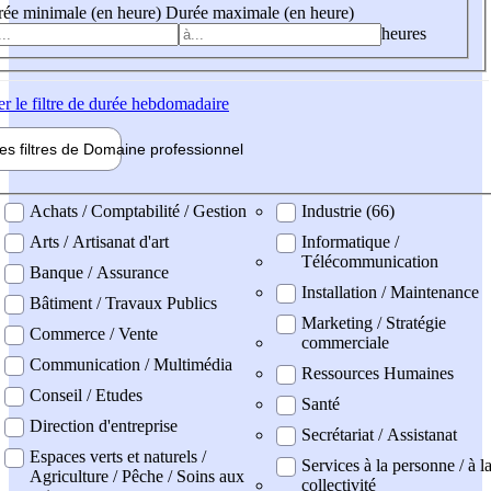
ée minimale (en heure)
Durée maximale (en heure)
heures
er
le filtre de durée hebdomadaire
les filtres de
Domaine pro
fessionnel
ne professionel
Achats / Comptabilité / Gestion
Industrie (66)
Arts / Artisanat d'art
Informatique /
Télécommunication
Banque / Assurance
Installation / Maintenance
Bâtiment / Travaux Publics
Marketing / Stratégie
Commerce / Vente
commerciale
Communication / Multimédia
Ressources Humaines
Conseil / Etudes
Santé
Direction d'entreprise
Secrétariat / Assistanat
Espaces verts et naturels /
Services à la personne / à l
Agriculture / Pêche / Soins aux
collectivité