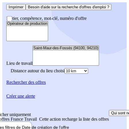
Imprimer
Besoin d'aide sur la recherche d'offres d'emploi ?
Métier, compétence, mot-clé, numéro d'offre
Lieu de travail
Distance autour du lieu choisi
Rechercher
des offres
Créer une alerte
Qui sont n
icher uniquement
 offres France Travail
Cette action recharge la liste des offres
les filtres de
Date de création
de l'offre