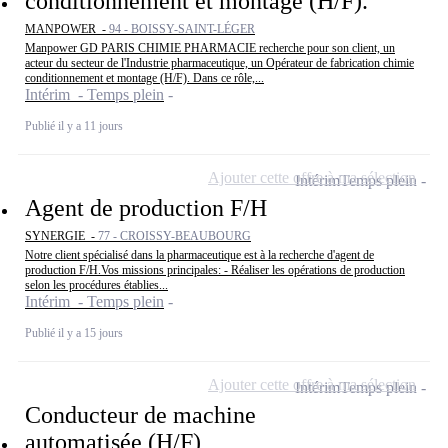
conditionnement et montage (H/F).
MANPOWER -
94 - BOISSY-SAINT-LÉGER
Manpower GD PARIS CHIMIE PHARMACIE recherche pour son client, un
acteur du secteur de l'Industrie pharmaceutique, un Opérateur de fabrication chimie
conditionnement et montage (H/F). Dans ce rôle,...
Intérim - Temps plein
Publié il y a 11 jours
Ajouter cette offre à ma sélection
Intérim
Temps plein
Agent de production F/H
SYNERGIE -
77 - CROISSY-BEAUBOURG
Notre client spécialisé dans la pharmaceutique est à la recherche d'agent de
production F/H.Vos missions principales: - Réaliser les opérations de production
selon les procédures établies...
Intérim - Temps plein
Publié il y a 15 jours
Ajouter cette offre à ma sélection
Intérim
Temps plein
Conducteur de machine
automatisée (H/F)