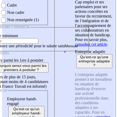
Cap emploi et ses
Cadre
partenaires pour ses
actions concrètes en
Non cadre
faveur du recrutement,
Non renseignée (1)
de l’intégration et de
l’accompagnement de
IRE BRUT MINIMUM
ses collaborateurs en
situation de handicap.
re minimum
Pour en savoir plus,
consultez cet article
.
ssez une périodicité pour le salaire saisi
Entreprise adaptée
NITÉS
Qu'est-ce qu'une
z parmi les 1ers à postuler
entreprise adaptée
?
urquoi serez-vous parmi les
premiers à postuler ?
L'entreprise adaptée
es de plus de 15 jours,
permet à un travailleur
tant moins de 4 candidatures
en situation de
t France Travail est informé)
handicap d'exercer
ICAP
une activité
professionnelle dans
Employeur handi-
des conditions
engagé
adaptées à ses
Qu'est-ce qu'un
capacités. Pour en
employeur handi-
savoir plus,
consultez