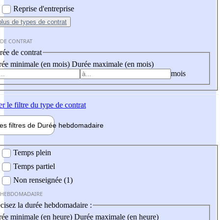
Reprise d'entreprise
plus
de types de contrat
 DE CONTRAT
ée de contrat
ée minimale (en mois)
Durée maximale (en mois)
mois
er
le filtre du type de contrat
les filtres de
Durée hebdo
madaire
 hebdomadaire
Temps plein
Temps partiel
Non renseignée (1)
 HEBDOMADAIRE
cisez la durée hebdomadaire :
ée minimale (en heure)
Durée maximale (en heure)