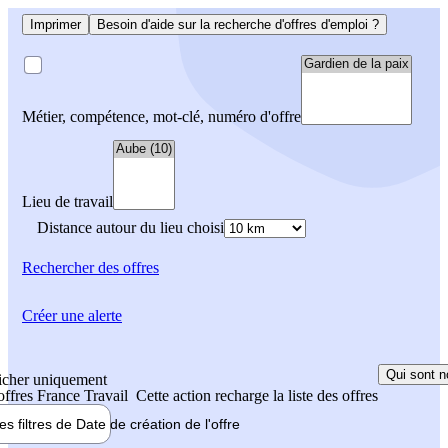
Imprimer
Besoin d'aide sur la recherche d'offres d'emploi ?
Métier, compétence, mot-clé, numéro d'offre
Lieu de travail
Distance autour du lieu choisi
Rechercher
des offres
Créer une alerte
Qui sont n
icher uniquement
 offres France Travail
Cette action recharge la liste des offres
les filtres de
Date de création
de l'offre