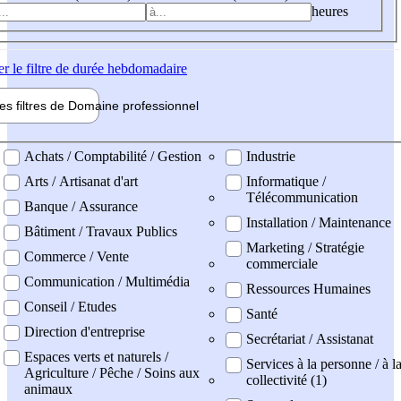
heures
er
le filtre de durée hebdomadaire
les filtres de
Domaine pro
fessionnel
ne professionel
Achats / Comptabilité / Gestion
Industrie
Arts / Artisanat d'art
Informatique /
Télécommunication
Banque / Assurance
Installation / Maintenance
Bâtiment / Travaux Publics
Marketing / Stratégie
Commerce / Vente
commerciale
Communication / Multimédia
Ressources Humaines
Conseil / Etudes
Santé
Direction d'entreprise
Secrétariat / Assistanat
Espaces verts et naturels /
Services à la personne / à l
Agriculture / Pêche / Soins aux
collectivité (1)
animaux