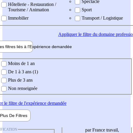
Spectacle
Hôtellerie - Restauration /
Tourisme / Animation
Sport
Immobilier
Transport / Logistique
Appliquer
le filtre du domaine professi
es filtres liés à l'
Expérience
demandée
ience demandée
Moins de 1 an
De 1 à 3 ans (1)
Plus de 3 ans
Non renseignée
er
le filtre de l'expérience demandée
Plus De
Filtres
IFICATION
par France travail,