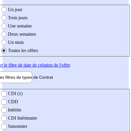
e création de l'offre
Un jour
Trois jours
Une semaine
Deux semaines
Un mois
Toutes les offres
er
le filtre de date de création de l'offre
les filtres de types de
Contrat
de contrat
CDI (1)
CDD
Intérim
CDI Intérimaire
Saisonnier